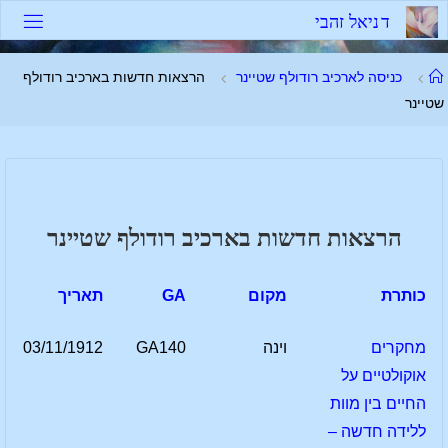
לגו
ד
נ
י
א
ל
ז
ה
ב
י
תוכן
עמוד
כניסה לארכיב רודולף שטיינר
הרצאות חדשות בארכיב רודולף
ראשי
שטיינר
הרצאות חדשות בארכיב רודולף שטיינר
כותרת
מקום
GA
תאריך
מחקרים
וינה
GA140
03/11/1912
אוקולטיים על
החיים בין מוות
ללידה חדשה –