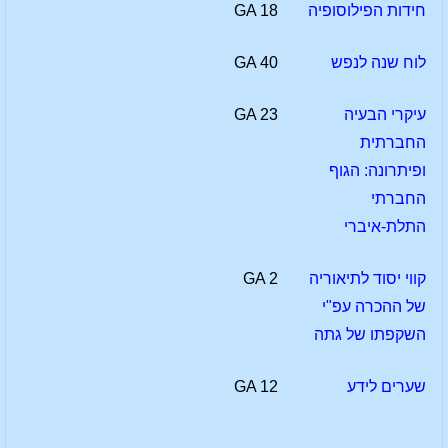
חידות הפילוסופיה
GA 18
לוח שנה לנפש
GA 40
עיקרי הבעיה
GA 23
החברתית
ופיתרונה: הגוף
החברתי
התלת-איברי
קווי יסוד לתיאוריה
GA 2
של ההכרה עפ"י
השקפתו של גתה
שערים לידע
GA 12