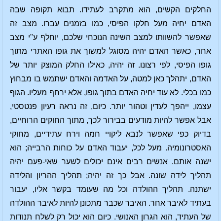
החלקים הקשים, הוא מתקרב לעתידו. תבוא תקופה שבה
האדם יחיה מעל חלקו הפיסי, כמו בזמנים עברו. מצב זה
שאפשר להשוותו למצב השינה הנוכחי שלכם, יוחלף ע"י מצב
אחר, כאשר האדם יהיה מסוגל למשוך את גופו האתרי מתוך
גופו הפיסי, לפי רצונו. זה יהיה, כאילו החלק המוצק יותר של
האדם, יתהלך כאן למטה, על האדמה והאדם ישתמש בו מבחוץ
כמו בכלי. לא עוד יחיה האדם בתוך גופו, אלא ירחף מעליו. הגוף
עצמו, ייהפך לעדין וטהור יותר. כיום, זה נראה רעיון פנטסטי,
אבל אפשר להיות מודעים בבירור לכך, מתוך החוקים הרוחיים,
בדיוק כפי שאפשר לנבא ליקויי חמה וירח עתידיים, מחוקי
האסטרונומיה. מעל לכל, יעבוד האדם על כוחות הרבייה; הוא
ישנה אותם. אנשים רבים אינם יכולים לשער שאי-פעם יהיה
תהליך לידה שונה. אבל כך זה יהיה; תהליך ההריון והלידה
ישתנה. תהליך ההולדה וכל מה שעומד בקשר אליו, יעבור
בעתיד לאיבר אחר. האיבר שכבר מתכונן להיות לאיבר ההולדה
של העתיד, הוא הגרון האנושי. כיום הוא יכול רק לשלח תנודות