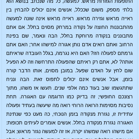
התופעות הגזורות מראש. למעשה, כל מה שנכתב בנושא הוא
בלתי מספק, משום שככלל, אנשים אינם יכולים להבחין בין
ראייה מראש וגזירה מראש. ראייה מראש אינה שונה למעשה
מהתבוננות החוצה על נקודה במרחק מסוים בחלל. אם אתם
מתבוננים בנקודה מרוחקת בחלל, הבה ונאמר, שם בפינת
הרחוב ואתם רואים אדם נותן אגורה למישהו אחר; האם אתם
גרמתם לפעולה הזו? האם היא נגרמה, בגלל העובדה שראיתם
אותה? לא, אתם רק ראיתם שהפעולה התרחשה וזה לא הפעיל
שום לחץ על האדם שפעל. במובן מסוים, אותו הדבר קורה
בזמן, אבל אנשים אינם יכולים לתפוס זאת. הבה ונניח
שתתגשמו שוב בעוד כמה אלפי שנים. תעשו אז משהו, מתוך
רצונכם החופשי; זה בדיוק כמו הדוגמה עם האגורה. תחת
נסיבות מסוימות הרואה הרוחי רואה מה שיעשה בעתיד ופעולה
עתידית זו, נגזרת מנקודה בזמן הנוכחי, כה מעט כפי שנתינת
האגורה נגזרת מנקודה בחלל. אנשים אומרים לעיתים תכופות:
אם מישהו רואה שמשהו יקרה, אז זה למעשה נגזר מראש; אבל