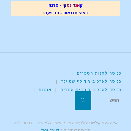
ק
א
נ
ד
י
נ
ס
ק
י
- סדנה
ראה: סדנאות - חד פעמי
כניסה לחנות הספרים
|
כניסה לארכיב רודולף שטיינר
|
כניסה לארכיב כותבים אחרים
|
אמנות
|
אין להעתיק/לשכפל/לקשר לתכני האתר ללא אישור בכתב * כל
הזכויות שמורות ל
דניאל זהבי