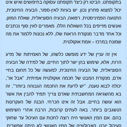
בתקופתנו. הביטו רק כיצד תקופתנו עסוקה בחיפושים ואיש אינו
יכול למצוא פתרון נכון. יש בעיות לאין-ספור, הבעיה החינוכית,
התנועה הפמיניסטית, רפואה, הבעיה הסוציאלית, שאלת המזון.
ואנשים מזייפים בכל השאלות הללו. מאמרים לאין סוף נכתבים
וכל אחד מדבר מנקודת הראות שלו, ללא נכונות ללמוד את מה
שמונח במרכז – אמת אוקולטית.
אין זה עניין של ידע מופשט כלשהו, של האמיתות של מדע
הרוח, אלא, שימוש בהן ישר לתוך החיים, של למידה של הבעיה
הסוציאלית, של הבעיה החינוכית, למעשה של כל תחום בחיי
אדם, מנקודת המבט של חכמה אוקולטית אמיתית. "אבל אז",
יכולה לבוא טענה, "יש לדעת את החכמה הגבוהה ביותר". זה
בא מהשגיאה המחשבתית שאדם צריך תמיד להבין את אשר
הוא עושה בחיים. אבל זה אינו הכרחי. הבנה של העקרונות
הנשגבים ביותר, באה לעתים קרובות, הרבה אחרי השימוש
בהם. אם המין האנושי היה רוצה לחכות עם העיכול עד שחוקי
העיכול יובנו, האבולוציה של המין האנושי לא היתה אפשרית.