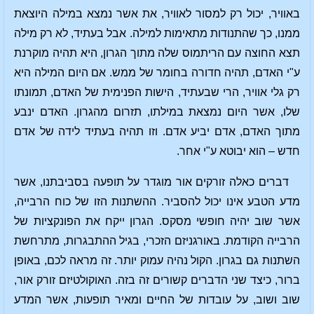
באוויר, יכול רק למסור לאוויר, את אשר נמצא במילה היוצאת
ממנו, כך שהתנודות מתאימות למילה. אבל בעתיד, לא רק מילה
תצא החוצה עם הריתמוס שלה מתוך הגרון, היא תהיה מוקרנת
ע"י האדם, תהיה חדורה בחומר של ממש. אם היום המילה היא
רק גלי אוויר, הרי שבעתיד, הישות הפנימית של האדם, תמונתו
שלו, אשר היום נמצאת במילתו, תזרום מהגרון. האדם ינבע
מתוך האדם, אדם יביע אדם. וזו תהיה בעתיד לידה של אדם
חדש – הוא יבוטא ע"י אחר.
דברים כאלה זורקים אור מוגדר על תופעה בסביבתנו, אשר
מדע הטבע אינו יכול להסביר. ההשתנות הזו של כוח הרבייה,
אשר שוב יהיה חופשי מסקס. הגרון ייקח את הפונקציות של
הרבייה הקודמת. באורגניזם הזכרי, בגיל ההתבגרות, מתרחשת
השתנות גם בגרון. הקול נהיה עמוק יותר. זה מראה לכם, באופן
ברור, כיצד שני הדברים קשורים זה בזה. האוקולטיזם זורק אור,
שוב ושוב, על עובדות של החיים ומאיר תופעות, אשר המדע