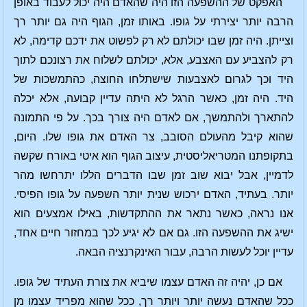
האפקט של ההשפעה הזו היה שהאדם היה יכול לעבוד באופן
הרבה יותר יצירתי על גופו. באותו זמן, הגוף היה גם יותר רך
וצייתן. היה זמן שבו יכולתם לא רק לפשוט את ידכם קדימה, לא
רק להצביע עם האצבע, אלא, יכולתם לשלוח את רצונכם לתוך
היד וכך לגרום לאצבעות שישתלחו החוצה, כהתמשכות של
היד. היה זמן, כאשר הרגל לא היתה עדיין קבועה, אלא יכלה
להתארך ולהתמשך, אם לאדם היה צורך בכך. על פי התמונה
שהוא קיבל מהעולם הסובב, צר האדם את גופו שלו. היום,
בתקופתנו המטריאליסטית, עיצוב הגוף הוא איטי באורח שקשה
לדמיין, אבל יבוא שוב זמן שבו הדברים הללו יתרחשו מהר
יותר. בעתיד, האדם ירכוש שנית יותר השפעה על גופו הפיסי.
אנו נראה, כאשר נתאר את ההתקדשות, באילו אמצעים הוא
ישיג את ההשפעה הזו. גם אם לא יגיע לכך במחזור חיים אחד,
עדיין יוכל לעשות הרבה, עבור האינקרנציה הבאה.
אם כן, יהיה זה האדם עצמו שיביא את צורת העתיד של גופו.
ככל שהאדם נעשה יותר ויותר רך, ככל שהוא מפריד עצמו מן