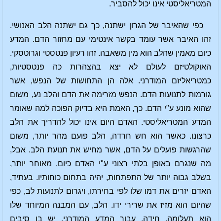
המטריאליסטי אינו יכול להסביר.
כפי שהאיבר של הגרון ישתנה, כך גם ישתנה הלב האנושי.
זהו האיבר אשר עומד בקשר אינטימי עם מחזור הדם. המדע
כיום מאמין שהלב הוא מין משאבה. זהו רעיון פנטסטי וגרוטסקי.
האוקולטיזם לעולם לא יצא בהצהרות כה פנטסטיות,
כמטריאליזם המודרני. אלה הן התחושות של הנפש, אשר
גורמות לתנועות הדם. הנפש מזרימה את הדם והלב נע, משום
שהוא מונע ע"י הדם. כך, האמת היא בדיוק הפוכה למה שאומר
המדע המטריאליסטי. האדם היום אינו יכול להדריך את הלב
כרצונו. כאשר הוא חש חרדה, הלב פועם מהר יותר, משום
שהרגשות פועלים על הדם, אשר מחיש את תנועת הלב. אבל,
מה שנגרם באופן בלתי רצוני ע"י האדם כיום, מאוחר יותר,
בשלב גבוה יותר של התפתחות, יהיה בתחום כוחותיו. בעתיד,
האדם יזרים את דמו שלו לפי בחירתו, ויגרום לתנועות לב, כפי
שהיום הוא מזיז את שרירי ידו. הלב, עם המבנה המיוחד שלו
הוא תעלומה, חידה, עבור המדע המודרני. יש בו סיבים