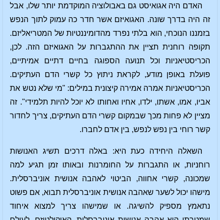
האדם היה אגואיסט גם באבולוציה המוקדמת יותר שלו, אבל
זה היה בדרך שונה. האגואיזם אשר חדר כה עמוק לתוך הנפש
בזמננו הנוכחי, הוא בלתי נפרד מהדומיננטיות של המטריאליזם.
תקופה רוחנית תציין את ההתגברות על האגואיזם הזה. לכן,
הכריסטיאניות וכל תנועה הספוגה בחיים דתיים אמיתיים,
פועלת באופן מודע, לקראת ניתוץ כל קשרי הדם העתיקים.
הכריסטיאניות אמרה אמירה קיצונית במילים: "מי שלא נטש את
אביו, אמו, אשתו, ילדו, אחיו ואחותו לא יוכל להיות תלמידי". זה
מציין לא פחות מכך שבמקום קשרי הדם העתיקים, צריך לחדור
קשר רוחי בין נפש לנפש, בין אדם לחברו.
השאלה היחידה כעת היא: באלה דרכים תשיג האנושות
רוחניות, או התגברות על החומרנות ובאותו זמן תגיע למה
שמכונה, קשרי אחווה, הביטוי לאהבה אנושית אוניברסלית.
מישהו יכול לשער שאהבה אנושית אוניברסלית תבוא, אם פשוט
נתאמץ מספיק להשיגה. או שמישהו צריך למצוא איחוד
שמטרתו היא אהבה אנושית אוניברסלית. האוקולטיזם, לעולם