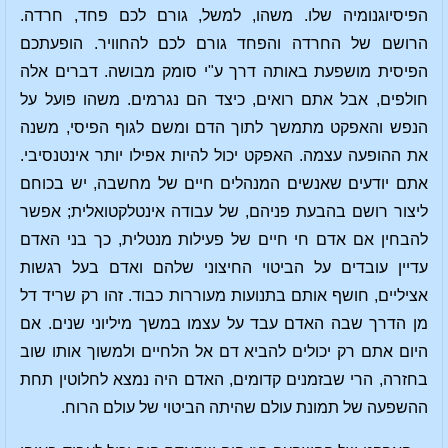
הפיסיוגנומיה שלו. משהו, למשל, גורם לכם פחד, חרדה.
הרושם של החרדה והפחד גורם לכם להחוויר. הופעתכם
הפיסית מושפעת באותה דרך ע"י סומק מבושה. דברים אלה
חולפים, אבל אתם רואים, כיצד הם נגרמים. משהו פועל על
הנפש והאפקט מתמשך לתוך הדם ומשם לגוף הפיסי, משנה
את ההופעה עצמה. האפקט יכול להיות אפילו יותר אינטנסיבי.
אתם יודעים שאנשים המנהלים חיים של מחשבה, יש בכוחם
ליצור רושם בהבעת פניהם, של עבודה אינטלקטואלית; אפשר
להבחין אם אדם חי חיים של פעילות מנטלית, כך בני האדם
עדיין עובדים על הביטוי החיצוני שלהם ואדם בעל רגשות
אציליים, חושף אותם בתנועות מעוררות כבוד. זהו רק שריד דל
מן הדרך שבה האדם עבד על עצמו במשך מיליוני שנים. אם
היום אתם רק יכולים להביא דם אל הלחיים ולמשוך אותו שוב
בחזרה, הרי שבזמנים קדומים, האדם היה נמצא לחלוטין תחת
ההשפעה של תמונת עולם שהיתה הביטוי של עולם הרוח.