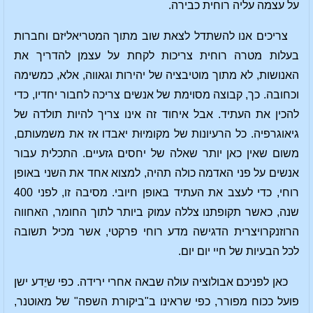
על עצמה עליה רוחית כבירה.
צריכים אנו להשתדל לצאת שוב מתוך המטריאליזם וחברות
בעלות מטרה רוחית צריכות לקחת על עצמן להדריך את
האנושות, לא מתוך מוטיבציה של יהירות וגאווה, אלא, כמשימה
וכחובה. כך, קבוצה מסוימת של אנשים צריכה לחבור יחדיו, כדי
להכין את העתיד. אבל איחוד זה אינו צריך להיות תולדה של
גיאוגרפיה. כל הרעיונות של מקומיוּת יאבדו אז את משמעותם,
משום שאין כאן יותר שאלה של יחסים גזעיים. התכלית עבור
אנשים על פני האדמה כולה תהיה, למצוא אחד את השני באופן
רוחי, כדי לעצב את העתיד באופן חיובי. מסיבה זו, לפני 400
שנה, כאשר תקופתנו צללה עמוק ביותר לתוך החומר, האחווה
הרוזנקרויצרית הדגישה מדע רוחי פרקטי, אשר מכיל תשובה
לכל הבעיות של חיי יום יום.
כאן לפניכם אבולוציה עולה שבאה אחרי ירידה. כפי שיֵדע ישן
פועל ככוח מפורר, כפי שראינו ב"ביקורת השפה" של מאוטנר,