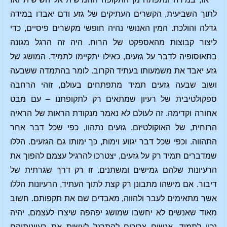
לתוך השביעית, הקשרים העתיקים של גזע ודם יאבדו במידה
גדלה והולכת. המין האנושי נהיה חופשי מקשרים פיסיים, כדי
ליצור קבוצות מהאספקט של הרוח. היה זה הרגל מגונה
בתאוסופיה לדבר על גזעים, כאילו יתקיימו לתמיד. המושג של
גזע יאבד את משמעותו בעתיד הקרוב. לומר בהתמדה ששבעה
ושוב שבעה גזעים תמיד מתפתחים בעולם, זוהי הרחבה
ספקולטיבית של רעיון שמתאים רק לתקופתנו – עם מבט
אחורה וקדימה. זה לעולם לא נאמר מנקודת הראות של הראיה
הרוחית, של האוקולטיזם. גזעים נתהוו, כפי שכל דבר אחר
התהווה. וכפי שכל דבר יגווע וימות, כך ימותו גם הגזעים. הללו
שמדברים תמיד רק על גזעים, יצטרכו להרגיל עצמם להפוך את
הרעיונות שלהם גמישים ומשתנים. זו רק דרך שגרתית של
דיבור. אם מישהו מתבונן רק קצת לתוך העתיד, הרעיונות הללו
אשר מתאימים לעבר ולהווה, מאבדים שם את תקפותם. חשוב
מאוד שאנשים לא יחשבו שמושג יפהפה שיצרו לעצמם, יהיה
נכון לתמיד. אנשים צריכים להתרגל לעשות את רעיונותיהם