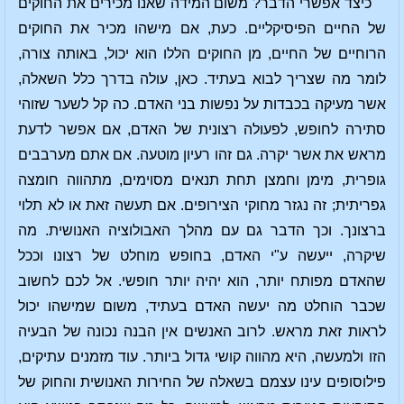
כיצד אפשרי הדבר? משום המידה שאנו מכירים את החוקים
של החיים הפיסיקליים. כעת, אם מישהו מכיר את החוקים
הרוחיים של החיים, מן החוקים הללו הוא יכול, באותה צורה,
לומר מה שצריך לבוא בעתיד. כאן, עולה בדרך כלל השאלה,
אשר מעיקה בכבדות על נפשות בני האדם. כה קל לשער שזוהי
סתירה לחופש, לפעולה רצונית של האדם, אם אפשר לדעת
מראש את אשר יקרה. גם זהו רעיון מוטעה. אם אתם מערבבים
גופרית, מימן וחמצן תחת תנאים מסוימים, מתהווה חומצה
גפריתית; זה נגזר מחוקי הצירופים. אם תעשה זאת או לא תלוי
ברצונך. וכך הדבר גם עם מהלך האבולוציה האנושית. מה
שיקרה, ייעשה ע"י האדם, בחופש מוחלט של רצונו וככל
שהאדם מפותח יותר, הוא יהיה יותר חופשי. אל לכם לחשוב
שכבר הוחלט מה יעשה האדם בעתיד, משום שמישהו יכול
לראות זאת מראש. לרוב האנשים אין הבנה נכונה של הבעיה
הזו ולמעשה, היא מהווה קושי גדול ביותר. עוד מזמנים עתיקים,
פילוסופים עינו עצמם בשאלה של החירות האנושית והחוק של