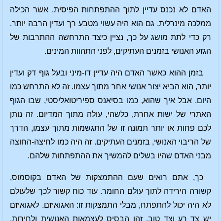
האדם לא נכנס עדיין לתוך ההתפתחות הפיסית, אשר הכילה
ממלכה מינרלית, גם הוא היה עשוי מטבע רך ועדין הרבה יותר.
רק כדי לתת מושג על כך, נציין כיצד התרחשה ההתרבות של
הגזע האנושי בזמנים העתיקים, לפני התהוות המינים.
בזמן ההוא כאשר האדם היה עדיין דו-מיני ובעל גוף דק ועדין
יותר, הוא הביא יצור אנושי אחר מתוך עצמו. זה לא התרחש כמו
היום. אבל איך שהוא, כמו בסיאנס ספיריטואליסטי, שבו הגוף
האתרי של ישות אחרת, כלשהי, עולה מתוך המדיום. זה נותן
לכם פחות או יותר תמונה זו של התגשמות מתוך עצמו, הדרך
של הריבוי האנושי, בזמנים העתיקים. זה היה כמו לחיצה-החוצה
מבני האדם שהיו בשלים להמשיך את ההתפתחות שלהם.
כך, אתם רואים שעם ההתמצקות של האדם בקוסמוס,
קשורה הירידה לתוך עולם החומר. עוד כוח קשור לכך שלעולם
לא היה יכול להתפתח, מבלי התמצקות זו: האגואיזם. לאגואיזם
יש צד רע וצד טוב. זהו הבסיס לעצמאות האנושית ולחירות,