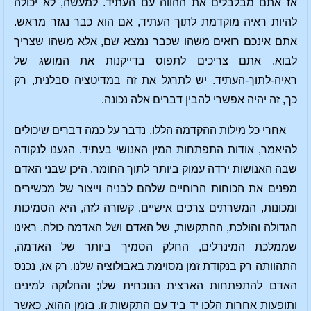
אז אתם מבלבלים את ההווה עם העתיד. למעשה, לא יכולה
להיות ראיה מוקדמת לתוך העתיד, אם הוא כבר נגזר מראש.
אתם אינכם רואים משהו שכבר נמצא שם, אלא משהו שצריך
לבוא. אתם צריכים לתפוס בדייקנות את המושג של
ראיה-לתוך-העתיד. יש לתרגל את זה במדיטציה סבלנית, רק
כך, זה יהיה אפשרי להבין דברים אלה נכונה.
אחרי כל מילות ההקדמה הללו, נדבר על כמה דברים שיכולים
להיאמר, אודות התפתחות המין האנושי בעתיד. הגענו לנקודה
שבה האנושות ירדה עמוק ביותר לתוך החומר, היכן שבני האדם
מפנים את הכוחות הרוחיים שלהם לבניה וייצור של מכשירים
ומכונות, המשרתים צרכים אישיים. קשורה לזה, היא הסמיכות
הגדולה והולכת, ההתקשות, של האדם ושל האדמה כולה. ראינו
שממלכת המינרלים, החלק הסמיך ביותר של האדמה,
התהוותה רק בנקודת זמן מסוימת באבולוציה שלנו. רק אז, נכנס
האדם להתפתחות הארצית הנוכחית שלו; והחלוקה למינים
ותופעות אחרות הלכו יד ביד עם התקשות זו. בזמן ההוא, כאשר