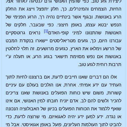
ליצירת גזע טוב. כפי שהמין האנושי גרם לנסיגה לאחור אצל
החיות, הצמחים והמינרלים, כך, חלק יתפצל וייצג את החלק
הרע באנושות. ובגוף אשר בינתיים נהיה רך, הרוע הפנימי של
הנפש יבטא עצמו, באופן חיצוני. כפי שבעבר, חלקים של
[1]
האנושות שהתנוונו למיני קופי-האדם
נראים גרוטסקיים
עבורנו היום, כך, גזעים מטריאליסטים יישארו בנקודת המבט
של הרשע וימלאו את הארץ, כגזעים מרושעים. זה תלוי לחלוטין
באנושות אם נפש מסוימת תישאר בגזע הרע, או תעלה ע"י
תרבות רוחית לגזע טוב.
אלו הם דברים שאנו חייבים לדעת, אם ברצוננו לחיות לתוך
העתיד עם ידע אמיתי. אחרת, אנו הולכים בעולם עם עיניים
קשורות, משום שיש כוחות הפועלים באנושות שאנו צריכים
להכיר ולשים להם לב. אדם יזניח חובתו למין האנושי, אם אינו
שואף ללמוד את הכוחות הפועלים בכיוון של האבולוציה הנכונה
או נגדה. ידע למען ידע יהיה לאגואיזם. מי שרוצה לדעת, כדי
להביט לתוך העולמות העליונים, פועל באופן אגואיסטי. אבל מי