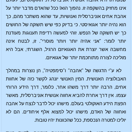
אינו מחזיק בהשקפה זו. נהפוך הוא! ככל שהאדם מדבר יותר על
אהבת אחים אוניברסלית ואנושיות, עד שהוא משתכר מהם, כך
הוא נהיה יותר אגואיסטי. כי בדיוק כפי שיש תשוקה של החושים
כך יש תשוקה של הנפש. זוהי למעשה רדיפת תענוגות מעודנת
יותר לומר: "אני אהיה יותר ויותר מוסרי". זו, לבטח אינה
מחשבה אשר יוצרת את האגואיזם הרגיל, השגרתי, אבל היא
מוליכה לצורה מתוחכמת יותר של אגואיזם.
לא ע"י הדגשה של "אהבה" ו"סימפטיה", הן נוצרות במהלך
האבולוציה האנושית. המין האנושי יונהג לקשר כזה של אחוות
אחים, הרבה יותר דרך משהו אחר, כלומר, דרך הידע הרוחי
עצמו. אין דרך אחרת להביא אחווה אנושית אוניברסלית, מאשר
הפצת הידע האוקולטי בעולם. מישהו יכול לדבר לנצח על אהבה
ואחווה של האדם, מישהו יכול למצוא אלף איחודים. הם לא
יוליכו למטרה הנכספת, ככל שהכוונות יהיו טובות.