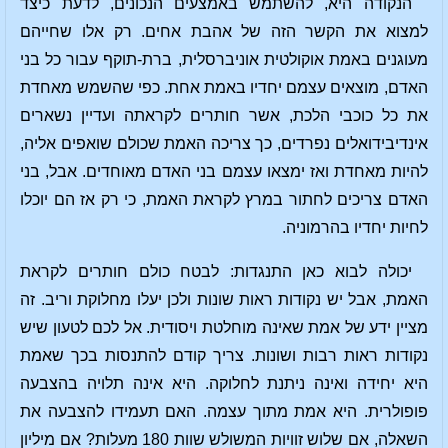
הנקודה היא, להשתמש באמצעים הנכונים, לדעת כיצד
למצוא את הקשר הזה של אהבת אחים. רק אלו שחייהם
מעוגנים באמת אוקולטית אוניברסלית, ברת-תוקף עבור כל בני
האדם, מוצאים עצמם יחדיו באמת אחת. כפי שהשמש מאחדת
את כל כוכבי הלכת, אשר חותרים לקראתה ועדיין נשארים
אינדיבידואלים נפרדים, כך צריכה האמת שכולם שואפים אליה,
להיות מאחדת ואז ימצאו עצמם בני האדם מאוחדים. אבל, בני
האדם צריכים לחתור במרץ לקראת האמת, כי רק אז הם יוכלו
לחיות יחדיו בהרמוניה.
יכולה לבוא כאן התנגדות: לבטח כולם חותרים לקראת
האמת, אבל יש נקודות ראות שונות ולכן יעלו מחלוקת וריב. זה
מציין ידע של אמת שאינה מוחלטת ויסודית. אל לכם לטעון שיש
נקודות ראות רבות ושונות. צריך קודם להתנסות בכך שאמת
היא יחידה ואינה ניתנת לחלוקה. היא אינה תלויה בהצבעה
פופולרית. היא אמת מתוך עצמה. האם תעמידו להצבעה את
השאלה, אם שלוש זוויות המשולש שוות 180 מעלות? אם מיליון