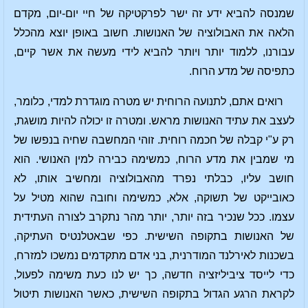
שמנסה להביא ידע זה ישר לפרקטיקה של חיי יום-יום, מקדם
הלאה את האבולוציה של האנושות. חשוב באופן יוצא מהכלל
עבורנו, ללמוד יותר ויותר להביא לידי מעשה את אשר קיים,
כתפיסה של מדע הרוח.
רואים אתם, לתנועה הרוחית יש מטרה מוגדרת למדי, כלומר,
לעצב את עתיד האנושות מראש. ומטרה זו יכולה להיות מושגת,
רק ע"י קבלה של חכמה רוחית. זוהי המחשבה שחיה בנפשו של
מי שמבין את מדע הרוח, כמשימה כבירה למין האנושי. הוא
חושב עליו, כבלתי נפרד מהאבולוציה ומחשיב אותו, לא
כאובייקט של תשוקה, אלא, כמשימה וחובה שהוא מטיל על
עצמו. ככל שנכיר בזה יותר, יותר מהר נתקרב לצורה העתידית
של האנושות בתקופה השישית. כפי שבאטלנטיס העתיקה,
בשכנות לאירלנד המודרנית, בני אדם מתקדמים נמשכו למזרח,
כדי לייסד ציביליזציה חדשה, כך יש לנו כעת משימה לפעול,
לקראת הרגע הגדול בתקופה השישית, כאשר האנושות תיטול