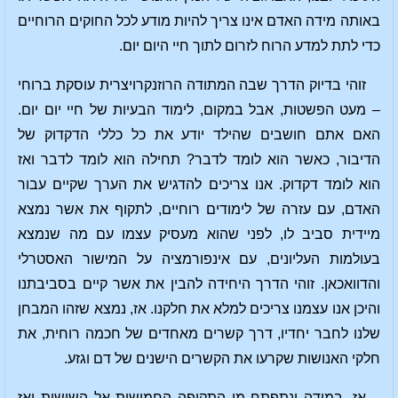
באותה מידה האדם אינו צריך להיות מודע לכל החוקים הרוחיים
כדי לתת למדע הרוח לזרום לתוך חיי היום יום.
זוהי בדיוק הדרך שבה המתודה הרוזנקרויצרית עוסקת ברוחי
– מעט הפשטות, אבל במקום, לימוד הבעיות של חיי יום יום.
האם אתם חושבים שהילד יודע את כל כללי הדקדוק של
הדיבור, כאשר הוא לומד לדבר? תחילה הוא לומד לדבר ואז
הוא לומד דקדוק. אנו צריכים להדגיש את הערך שקיים עבור
האדם, עם עזרה של לימודים רוחיים, לתקוף את אשר נמצא
מיידית סביב לו, לפני שהוא מעסיק עצמו עם מה שנמצא
בעולמות העליונים, עם אינפורמציה על המישור האסטרלי
והדוואכאן. זוהי הדרך היחידה להבין את אשר קיים בסביבתנו
והיכן אנו עצמנו צריכים למלא את חלקנו. אז, נמצא שזהו המבחן
שלנו לחבר יחדיו, דרך קשרים מאחדים של חכמה רוחית, את
חלקי האנושות שקרעו את הקשרים הישנים של דם וגזע.
אז, במידה ונתפתח מן התקופה החמישית אל השישית ואז