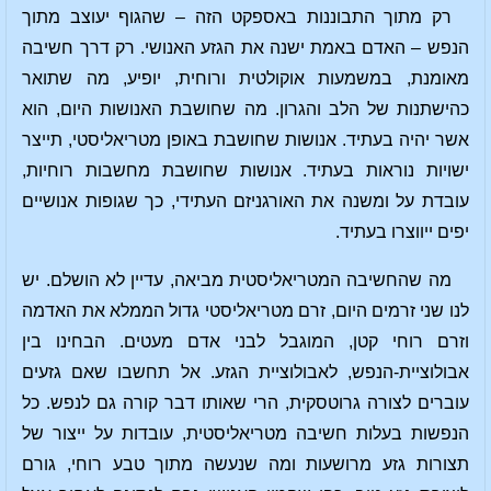
רק מתוך התבוננות באספקט הזה – שהגוף יעוצב מתוך
הנפש – האדם באמת ישנה את הגזע האנושי. רק דרך חשיבה
מאומנת, במשמעות אוקולטית ורוחית, יופיע, מה שתואר
כהישתנות של הלב והגרון. מה שחושבת האנושות היום, הוא
אשר יהיה בעתיד. אנושות שחושבת באופן מטריאליסטי, תייצר
ישויות נוראות בעתיד. אנושות שחושבת מחשבות רוחיות,
עובדת על ומשנה את האורגניזם העתידי, כך שגופות אנושיים
יפים ייווצרו בעתיד.
מה שהחשיבה המטריאליסטית מביאה, עדיין לא הושלם. יש
לנו שני זרמים היום, זרם מטריאליסטי גדול הממלא את האדמה
וזרם רוחי קטן, המוגבל לבני אדם מעטים. הבחינו בין
אבולוציית-הנפש, לאבולוציית הגזע. אל תחשבו שאם גזעים
עוברים לצורה גרוטסקית, הרי שאותו דבר קורה גם לנפש. כל
הנפשות בעלות חשיבה מטריאליסטית, עובדות על ייצור של
תצורות גזע מרושעות ומה שנעשה מתוך טבע רוחי, גורם