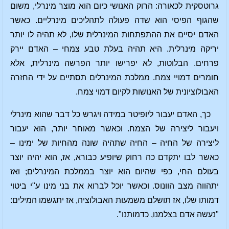
גרוטסקית לכאורה: הרוק האנושי כיום הוא מוצר מינרלי, משום
שהגוף הפיסי הוא שדה פעולה לתהליכים מינרליים. כאשר
האדם יסיים את ההתפתחות המינרלית שלו, לא תהיה לו יותר
יריקה מינרלית. היא תהיה בעלת טבע צמחי – האדם יירק
פרחים. הבלוטות, לא יפרישו יותר הפרשה מינרלית, אלא
חומרים דמויי צמח. ממלכת המינרלים תסתיים על ידי החזרה
האבולוציונית של האנושות לקיום דמוי צמח.
כך, האדם יעבור ליופיטר במידה ויגרש כל דבר שהוא מינרלי
ויעבור ליצירה של הצמח. וכאשר מאוחר יותר, הוא יעבור
ליצירה של החיה – החיה שתהיה שונה מהחיות של ימינו –
כאשר לבו יתקדם כה רחוק שיופיע כבורא, אז, הוא יהיה יוצר
בעולם החי, כפי שהיום הוא יוצר בממלכת המינרלים; ואז
יתהווה מצב הוונוס. וכאשר יוכל לברוא את בני מינו ע"י ביטוי
דמותו שלו, אז תושלם משמעות האבולוציה, אז יתגשמו המילים:
"נעשה אדם בצלמנו, כדמותנו".