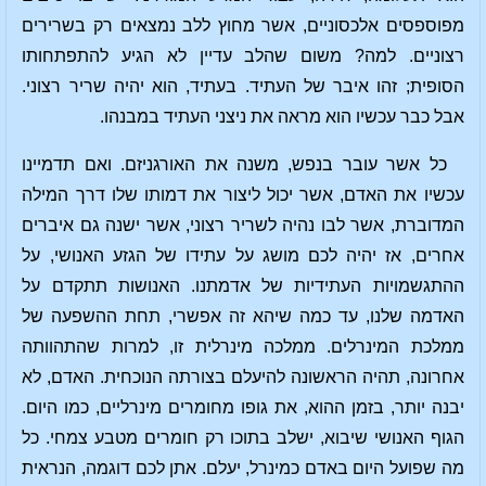
מפוספסים אלכסוניים, אשר מחוץ ללב נמצאים רק בשרירים
רצוניים. למה? משום שהלב עדיין לא הגיע להתפתחותו
הסופית; זהו איבר של העתיד. בעתיד, הוא יהיה שריר רצוני.
אבל כבר עכשיו הוא מראה את ניצני העתיד במבנהו.
כל אשר עובר בנפש, משנה את האורגניזם. ואם תדמיינו
עכשיו את האדם, אשר יכול ליצור את דמותו שלו דרך המילה
המדוברת, אשר לבו נהיה לשריר רצוני, אשר ישנה גם איברים
אחרים, אז יהיה לכם מושג על עתידו של הגזע האנושי, על
ההתגשמויות העתידיות של אדמתנו. האנושות תתקדם על
האדמה שלנו, עד כמה שיהא זה אפשרי, תחת ההשפעה של
ממלכת המינרלים. ממלכה מינרלית זו, למרות שהתהוותה
אחרונה, תהיה הראשונה להיעלם בצורתה הנוכחית. האדם, לא
יבנה יותר, בזמן ההוא, את גופו מחומרים מינרליים, כמו היום.
הגוף האנושי שיבוא, ישלב בתוכו רק חומרים מטבע צמחי. כל
מה שפועל היום באדם כמינרל, יעלם. אתן לכם דוגמה, הנראית