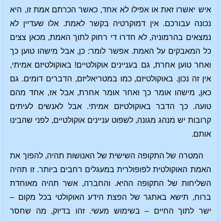
איש יאשרו זאת או אפילו לא אחד, כאשר הכרתם אמת זו, היא
נכונה עבורכם. אין דמוקרטיה בקשר לאמת. אלו שעדיין לא
נמצאים בהרמוניה, לא חדרו די רחוק לתוך האמת, מכאן צצים
כל המאבקים על האמת. אפשר לומר: כן, אבל מישהו טוען כך
ואחר טוען אחרת, גם בעניינים אוקולטיים! באוקולטיזם אמיתי,
אין זה נכון. באוקולטיזם, כמו במטריאליזם, הדברים דומים. גם
כאן, מישהו אומר כך ואחר אומר אחרת, אבל אז, אחד מהם
טועה. כך הדבר באוקולטיזם אמיתי. אבל לאנשים לעיתים
קרובות יש מנהג מגונה, לשפוט עניינים אוקולטיים, לפני שהבינו
אותם.
המטרה של התקופה השישית של האנושות תהיה, להפוך את
האמת האוקולטית לפופולרית במעגלים רחבים ביותר. זו תהיה
השליחות של התקופה ההיא. והחברה, אשר תהיה מאוחדת
ברוח, תישא באתגר של הפצת הידע האוקולטי בכל מקום –
ישר לתוך החיים – בשימוש מעשי. זהו בדיוק, מה שחסר