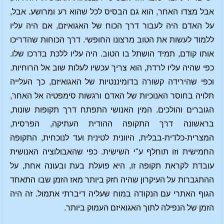
אבל מצדו האחר, הוא גם הבסיס לכל שהוא רע ומרושע. אבל,
על האדם היה לעבור דרך הכוח של האגואיזם, אם היה עליו
ללמוד לעשות את הטוב מרצונו החופשי. דרך הכוחות שהדריכו
אותו קודם, תמיד הושתל בו הטוב. היה עליו ללכת בדרכו שלו.
כפי שהיה עליו לרדת, הוא צריך עכשיו לעלות שוב אל הרוחיות.
וכפי שהירידה קשורה בדומיננטיות של האגואיזם, כך העלייה
תלויה בחוסר האנוכיות של האדם ורגשות סימפטיה אל האחר,
הגוברים והולכים. המין האנושי התפתח דרך תקופות שונות,
בראשונה דרך התקופה ההודית העתיקה, הפרסית,
המצרית-כלדית-בבלית, היוונית לטינית ועד לנוכחית, התקופה
החמישית וזו תוחלף ע"י השישית. כפי שהאבולוציה האנושית
עובדת לקראת תקופה זו, היא פועלת בעת ובעונה אחת, על
ההתגברות על העיקרון שהיה חזק ביותר מאז הזמן שבו התאחד
הגוף האתרי עם הנקודה במוח שעליה דיברתי אתמול. זה היה
הזמן של הנפילה לתוך האגואיזם העמוק ביותר.