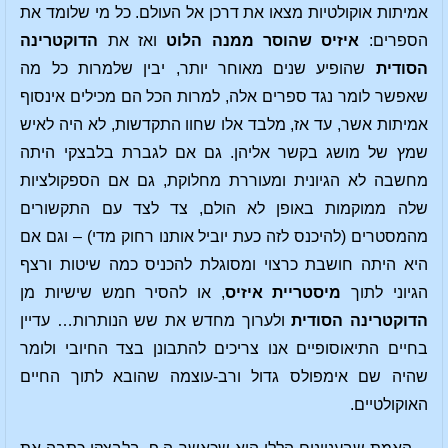
אמיתות אוקולטיות מצאו את דרכן אל העולם. כל מי שלומד את
הספרים:
איזיס שהוסר ממנה הלוט
ואז את
הדוקטרינה
הסודית
שהופיע שנים מאוחר יותר, יבין שלמרות כל מה
שאפשר לומר נגד ספרים אלה, למרות הכל הם מכילים אינסוף
אמיתות אשר, עד אז, מלבד אלו שחוו התקדשות, לא היה לאיש
שמץ של מושג בקשר אליהן. גם אם לגברת בלבצקי היתה
מחשבה לא הגיונית ומעוררת מחלוקת, גם אם הספקולציות
שלה ממוקמות באופן לא הולם, צד לצד עם התקשורים
מהמסטרים (להיכנס לזה כעת יוביל אותנו רחוק מדי) – וגם אם
היא היתה חושבת כרצוי ומסוגלת להכניס כמה שיטות ורצף
הגיוני לתוך
מיסטריית איזיס
, או להסיר חמש שישיות מן
הדוקטרינה הסודית
ולערוך מחדש את שש הנותרות… עדיין
בחיים התיאוסופיים אנו צריכים להתבונן בצד החיובי ולומר
שהיה שם אימפולס גדול ורב-עוצמה שהובא לתוך החיים
האוקולטיים.