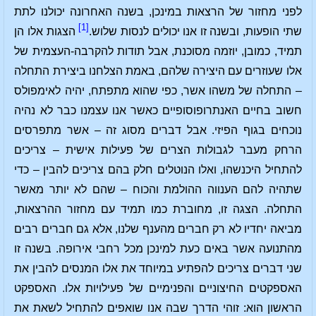
לפני מחזור של הרצאות במינכן, בשנה האחרונה יכולנו לתת
[1]
שתי הופעות, ובשנה זו אנו יכולים לנסות שלוש.
הצגות אלו הן
תמיד, כמובן, יוזמה מסוכנת, אבל תודות להקרבה-העצמית של
אלו שעוזרים עם היצירה שלהם, באמת הצלחנו ביצירת התחלה
– התחלה של משהו אשר, כפי שהוא מתפתח, יהיה לאימפולס
חשוב בחיים האנתרופוסופיים כאשר אנו עצמנו כבר לא נהיה
נוכחים בגוף הפיזי. אבל דברים מסוג זה – אשר מתפרסים
הרחק מעבר לגבולות הצרים של פעילות אישית – צריכים
להתחיל היכנשהו, ואלו הנוטלים חלק בהם צריכים להבין – כדי
שתהיה להם הענווה ההולמת והכוח – שהם לא יותר מאשר
התחלה. הצגה זו, מחוברת כמו תמיד עם מחזור ההרצאות,
מביאה יחדיו לא רק חברים מהענף שלנו, אלא גם חברים רבים
מהתנועה אשר באים כעת למינכן מכל רחבי אירופה. בשנה זו
שני דברים צריכים להפתיע במיוחד את אלו המנסים להבין את
האספקטים החיצוניים והפנימיים של פעילויות אלו. האספקט
הראשון הוא: זוהי הדרך שבה אנו שואפים להתחיל לשאת את