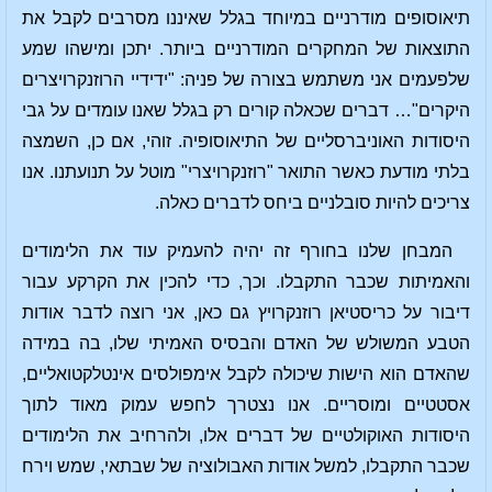
תיאוסופים מודרניים במיוחד בגלל שאיננו מסרבים לקבל את
התוצאות של המחקרים המודרניים ביותר. יתכן ומישהו שמע
שלפעמים אני משתמש בצורה של פניה: "ידידיי הרוזנקרויצרים
היקרים"… דברים שכאלה קורים רק בגלל שאנו עומדים על גבי
היסודות האוניברסליים של התיאוסופיה. זוהי, אם כן, השמצה
בלתי מודעת כאשר התואר "רוזנקרויצרי" מוטל על תנועתנו. אנו
צריכים להיות סובלניים ביחס לדברים כאלה.
המבחן שלנו בחורף זה יהיה להעמיק עוד את הלימודים
והאמיתות שכבר התקבלו. וכך, כדי להכין את הקרקע עבור
דיבור על כריסטיאן רוזנקרויץ גם כאן, אני רוצה לדבר אודות
הטבע המשולש של האדם והבסיס האמיתי שלו, בה במידה
שהאדם הוא הישות שיכולה לקבל אימפולסים אינטלקטואליים,
אסטטיים ומוסריים. אנו נצטרך לחפש עמוק מאוד לתוך
היסודות האוקולטיים של דברים אלו, ולהרחיב את הלימודים
שכבר התקבלו, למשל אודות האבולוציה של שבתאי, שמש וירח