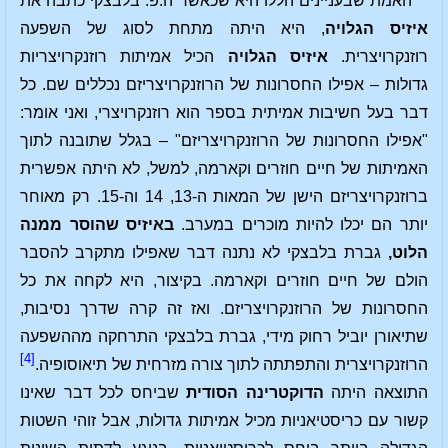
האמת שבעניינים הללו היא שכאשר ה.פ. בלבצקי כתבה את
איזיס הגלויה
, היא היתה מתחת לסוג של השפעה
רוזנקרויצרית.
איזיס הגלויה
הכיל אמיתות רוזנקרויצריות
גדולות – אפילו החסרונות של הרוזנקרויצריזם נכללים שם. כל
דבר בעל חשיבות אמיתית בספר הוא רוזנקרויצרי, ואני אומר:
"אפילו החסרונות של הרוזנקרויצריזם" – בגלל שתובנה לתוך
האמיתות של חיים חוזרים וקארמה, למשל, לא היתה אפשרית
ברוזנקרויצריזם הישן של המאות ה-13, 14 וה-15. רק מאוחר
יותר הם יכלו להיות מוכרים במערב.
באיזיס שהוסר ממנה
הלוט,
גברת בלבצקי לא נתנה דבר שאפילו מתקרב להסבר
הולם של חיים חוזרים וקארמה. בקיצור, היא לקחה את כל
החסרונות של הרוזנקרויצריזם. ואז זה קרה שדרך נסיבות,
שתיאורן יוביל רחוק מידי, גברת בלבצקי התרחקה מההשפעה
[4]
הרוזנקרויצרית והתפתתה לתוך צורה מזרחית של תיאוסופיה.
התוצאה היתה
הדוקטרינה הסודית
שביחס לכל דבר שאינו
קשור עם כריסטיאניות מכיל אמיתות גדולות, אבל זוהי השטות