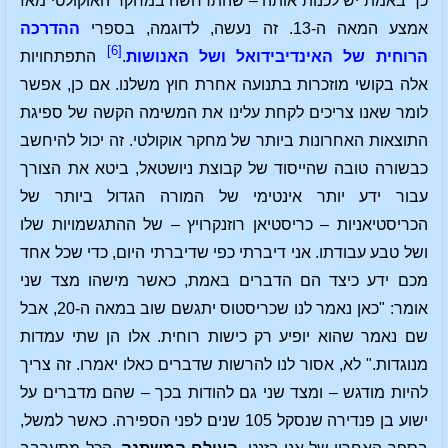
כך באמת יש לכנות אותה – שהתרחשה במחקר האוקולטי מאז
אמצע המאה ה-13. זה נעשה, לדוגמה, בספרי
ההדרכה
[6]
הרוחית של האינדיבידואל ושל האנושות
.
התפתחויות
אלה בקושי מוזכרות בתנועה אחרת חוץ משלנו. אם כן, אפשר
לומר שאנו צריכים לקחת עלינו את המשימה הקשה של ספיגת
התוצאות האחרונות ביותר של מחקר אוקולטי. זה יכול להיחשב
כבשורה טובה שהייסוד של קבוצת ניושטאל, ביטא את הצורך
עבור ידע יותר אינטימי של המורה הגדול ביותר של
הכריסטיאניות – כריסטיאן רוזנקרויץ – של ההתגשמויות שלו
ושל טבע עבודתו. אני דיברתי כפי שדיברתי היום, כדי שכל אחד
מכם ידע כיצד הם הדברים באמת, כאשר מישהו מצד שני
אומר: "כאן נאמר לנו שכריסטוס יתגשם שוב במאה ה-20, אבל
שם נאמר שהוא יופיע רק כישות רוחית. אלו הן שתי עמדות
מנוגדות." לא, אסור לנו להרשות שדברים כאלו יאמרו. זה צריך
להיות מודגש – ומצד שני גם להודות בכך – שהם מדברים על
ישוע בן פנדירה שנסקל 105 שנים לפני הספירה. כאשר למשל,