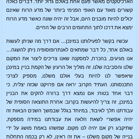
הארכיטקטים מאשר פעם אחת באולם גדול יותר. דברים כאלה
קשורים מאוד עם האופי הפנימי ביותר של מדע הרוח שאינם
יכולים להיות מובנים היום, אבל זה יהיה שונה כאשר מדע הרוח
ימצא את דרכו לתוך התחומים הרבים של החיים.
עכשיו בקשר לפעילותנו במינכן… אם דרך מה שניתן לעשות
באולם אחד, כל דבר שמתאים לאנתרופוסופיה ניתן להשגה…
אנו מגיעים, בהכרח, למסקנה שאנו צריכים ליצור את המקום
שלנו והסביבה שלנו. זה מוליך אל הרעיון של הקמת בניין במינכן
שיאפשר לנו להיות בעלי אולם משלנו, מספיק לצרכי
התכנסותנו. העתיד הקרוב יראה אם פרויקט שכזה יצליח, כי
דבר אחד בטוח: אם נמצא דרך ברורה להקים את הבניין
במינכן, זה צריך להיעשות בקרוב: אחרת התוצאה הסופית של
עבודתנו תלך לאיבוד, במיוחד בגלל שבמשך השנים הבאות זה
יהיה אפשרי לשאת הלאה את עבודתנו במידה מספקת,
שתיקבע רק אם יהיה לנו מקום. שמשהו באמת מושג על ידי
בנייה של מקום משלנו – את זה ראינו, לא רק בכמה התחלות