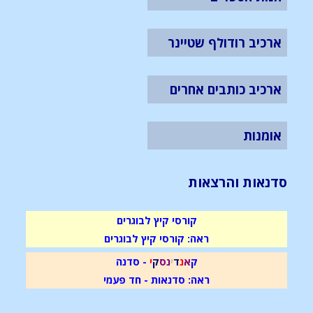
ארכיב רודולף שטיינר
ארכיב כותבים אחרים
אומנות
סדנאות והרצאות
קורסי קיץ לבוגרים
ראה: קורסי קיץ לבוגרים
ק
א
נ
ד
י
נ
ס
ק
י
- סדנה
ראה: סדנאות - חד פעמי