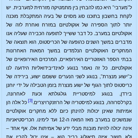
ל"מערבי" היא כמו להבחין בין מתמטיקה מזרחית למערבית. יש
לקחת בחשבון בתוכנו סוג מסוים של בעיה המתקבלת מוכנה
יותר לתוך הספירה של אוקולטיזם במזרח ואחרת לזה של
אוקולטיזם במערב. כל דבר ששייך לתופעה הכבירה שעליה אנו
מדברים במשך השנים כהופעה של הכריסטוס, הוא תוצאה של
המחקרים האוקולטיים הנלמדים במשך המאות האחרונות
בבתי הספר האזוטריים האירופאיים, המרכזים האירופאיים של
אוקולטיזם. כל זה נאמר בנוגע לאינדיבידואליות הידועה לנו
כ"ישוע מנצרת", בנוגע לשני הנערים ששמם ישוע, בירידה של
כריסטוס לתוך הגוף של ישוע מנצרת בזמן הטבילה על ידי יוחנן
בירדן, בנוגע למיסטריית גולגולתא וכעת לאחרונה,
[3]
בקרלסרוהה, בנוגע למיסטריה של הרוזנקרויצרים.
כל אלה הן
אמיתות שאינן יכולות להינתן כיום ללא מחקרים אוקולטיים
שנמשכים במערב מאז המאה ה-12 ועד לימינו. הכריסטיאניות
אינה יכולה להיות מובנת מבלי ידע של אמיתות אלו. אף אחד –
ולא חשוב איזה תיאולוג כביר הוא – אינו יכול להבין את