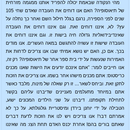
מהי הנקודה שבאמת יכולה להפריד אותנו ממגמה מזרחית
של תיאוסופיה? האם אנו דוחים את העובדה שאדם שחי 105
שנים לפני הספירה, נרגם בגלל חילול השם ואחר כך נתלה על
עץ? לא, איננו דוחים זאת. וגם איננו דוחים את העובדה
שאינדיבידואליות גדולה חיה בישות זו. וגם איננו דוחים את
העובדה שישות זו עשויה להתגשם במאה העשרים. אנו מודים
בכך. אם כן, האם יש נושא אמיתי שבו אנו צריכים לדחות את
האמירות שנעשות על ידי בית ספר אחר של תיאוסופיה? רק זה,
אנו חייבים לומר: "אתם אינכם יודעים את הישות שאנו מכנים
כריסטוס: אתם מכנים מישהו אחר בשמו. אנו צריכים את הזכות
לתקן זאת. וביחס לשאר… זו רק שאלה של מינוח, מלבד כאשר
אתם במיוחד מתעלמים מעניינים שדיברנו עליהם בקשר
לתחילת תקופתנו. דיברנו על שני הילדים המכונים ישוע,
הטבילה על ידי יוחנן בירדן ומיסטריית גולגולתא. על כך לא
אמרתם דבר! אנו צריכים ויש לנו את הזכות לדעת דברים
שאתם בורים בהם! אחרת יכנס האדם תחת הצו: מה שאיננו