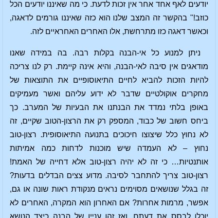
יודעים לאף אחד אחר אין זכות לדעת. כי מה שאיננו יודעים הכל
כוזב!" בהקשר זה המצב שלנו הוא כזה שאיננו גורמים לדאגה,
וכאשר דאגה כזו מתרחשת, אלו האחרים האחראיים לזה.
ניתן למנוע כל אי-הבנה בקלות רבה. בה במידה שאנו
מודאגים אין סיבה לאי-הבנה, והיא אינה קיימת. רק לנו צריכה
להיות הזכות להביא לחיים התיאוסופיים את התוצאות של
מחקרים אוקולטיים שדבר לא ידוע עליהם ואשר מעמיקים
באופן בלתי נמדד את הבנתנו את הבעיות של המערב. כך
ביחס חשוב של כבוד, המספק רק את הרצון-הטוב שקיים, זה
לא נחוץ כלל שיצוצו חיכוכים בתנועה התיאוסופית. רצון-טוב
נחוץ – לא העמדה שיש מוכנות לדחות כמה אמיתות
אותנטיות… כי זה לא יהיה רצון-טוב אלא דחייה של האמת!
רצון-טוב צריך להתחבר לסיבה. מדוע צצים הבדלים בדעות?
זה בגלל שנושאים מסוימים נראים מנקודת ראות שונה או גם,
אפשר, מרמות אחרות? אם האחרון הוא המקרה, האחרים לא
יוכלו לבסס את דעתם. ואז זהו עניין של הבנה כיצד הנושא