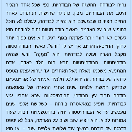
נהיה לבודהה. ההשגה של הבודהיות, כפי שכל אחד המכיר
היטב את הבודהיזם מבין, כוונתה שהישות הנותרת, לאחר
החיים הפיזיים שבמשכם היא נהיית לבודהה, לעולם לא תוכל
להופיע שוב על האדמה. כאשר בודהיסטווה נהיה לבודהה הוא
לעולם לא חוזר יותר לאדמה בגוף רגיל, הוא אינו כפוף יותר
לחוקי החיים-החוזרים. אך יש לו "יורש". כאשר הבודהיסטווה
מקבל הארה ועולה לבודהיות, הוא "ממָנֵה" יורש שנהיה
בודהיסטווה. הבודהיסטווה הבא הזה נולד כאדם, אדם
המתנשא משכמו ומעלה מעל האחרים, עד שהוא עצמו מטפס
לדרגה של בודהה. זה ידוע לכל תלמיד אמיתי של אוריינטליזם
שבדיוק חמשת אלפים שנים אחרי ההארה של גואטאמה
בודהה תחת עץ הבודהי, הבודהיסטווה שבא אחריו יגיע
לבודהיות, ויופיע כמאיאטרה בודהה – כשלושת אלפי שנים
מעכשיו. עד אז הבודהיסטווה יחיה בהתגשמויות רבות שעוד
אמורות לבוא. הוא יופיע שוב ושוב על האדמה, אבל לא יטפס
לדרגה של בודהה במשך עוד שלושת אלפים שנה – ואז הוא