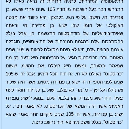
התיאוסופיה המזרחית. לראיה הרוחית זה נראה כאילו לא
התרחש דבר בעל חשיבות מיוחדת 105 שנים אחרי שישוע בן
פנדירה חי. חישבו על פי ה.פ. בלבצקי. היא כיוונה את מבטה
האוקולטי אל הזמן שבו ישוע בן פנדירה חי וראתה
שאינדיבידואליות של בודהיסטווה התגשמה בו. אבל בגלל
ההסתבכות שלה במגמה המזרחית של התיאוסופיה, הוגבלה
עוצמת הראיה שלה, היא לא היתה מסוגלת לראות ש-105 שנים
מאוחר יותר, הכריסטוס הגיע. על הכריסטוס היא ידעה רק מה
שנאמר במערב, ומשם היא קיבלה את המושג ששום
"כריסטוס" מעולם לא חי, זה היה הכל דימיון. אבל זה ש-105
שנים לפני הספירה חי ישוע בן פנדירה מסוים, אשר היה שיכור
ואז נתלה על עץ – כלומר, לא נצלב. ישוע בן פנדירה תואר כעת
כאילו היה ישוע מנצרת. זהו בלבול שלם. בנוגע לישוע מנצרת
האמיתי אשר היה הנושא של הכריסטוס, לא נאמר דבר. על
ישוע בן פנדירה, אשר חי 105 שנים מוקדם יותר נאמר שהוא
"כריסטוס", בגלל ששם אירופאי היה נחשב כרצוי.