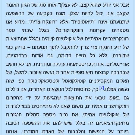
אבל אני יודע שהוא קצב, לא עצלן!" אותו סוג של הגיון האומר
שקצב אינו יכול להיות עצלן, מונח בקביעה של ההשפעה
שתנועתנו אינה "תיאוסופית" אלא "רוזנקרויצרית". מדוע אנו
מטפחים עקרונות רוזנקרויצרים? בגלל שבתי ספר
רוזנקרויצריים אמיתיים של אוקולטיזם קיימים ובגלל שהתוצאות
של ידע רוזנקרויצרי צריך להתקבל לתוך תנועתנו – בדיוק כפי
שדיברנו, ללא כל נטייה קדומה, גם אודות ברהמניזם,
אוריינטליזם, אודות כריסטיאניות עתיקה ומודרנית. אני לא חושב
שבהרבה קבוצות תיאוסופיות אחרות נעשה איזכור, למשל, של
האלים המקסיקניים קוטזלקואטל וקטסלאקליפוקה כפי שזה
[7]
נעשה אצלנו.
כך, כתוספת לכל הנושאים האחרים, אנו כוללים
גם באופן טבעי את התוצאות שמגיעות על ידי מחקרים
רוזנקרויצרים אמיתיים, משום שאנו לא מתייחסים בבוז לפירות
של אוקולטיזם אמיתי. אם נכיר מספר סמלים הנגזרים
מרוזנקרויציאניזם זה בגלל שיש להם את ההשפעה הטובה
ביותר על הנפשות והלבבות של האדם המודרני. אנחנו