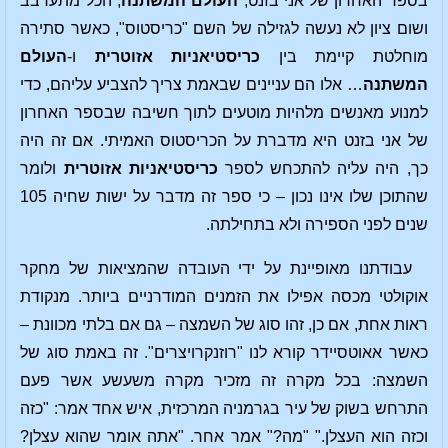
בספר האחרון של אני בזנט,
העולם המשתנה
, הכל מתערבב
ושום ציון לא נעשה לגזילה של השם "כריסטוס", כאשר סתירה
מוחלטת קיימת בין
כריסטיאניות אזוטרית
ו-
העולם
המשתנה
… אלו הם עניינים שבאמת צריך להצביע עליהם, כדי
למנוע מאנשים מלהיות מוטעים לתוך חשיבה שבספר האחרון
של אני בזנט היא מדברת על הכריסטוס האמיתי. אם זה היה
כך, היה עליה להתכחש לספר
כריסטיאניות אזוטרית
ולומר
שהתוכן שלו אינו נכון – כי ספר זה מדבר על ישות שחיה 105
שנים לפני הספירה ולא בתחילתה.
עבודתנו מאופיינת על ידי העובדה שהמציאות של מחקר
אוקולטי מכסה אפילו את הזמנים המודרניים ביותר. מנקודת
ראות אחת, אם כן, זהו סוג של השמצה – גם אם בלתי מכוונת –
כאשר אאוטסיידר קורא לנו "רוזנקרויצרים". זה באמת סוג של
השמצה: בכל מקרה זה מזכיר מקרה משעשע אשר פעם
התרחש בשוק של עיר בגרמניה המרכזית, איש אחד אמר: "כזה
וכזה הוא העצלן." "מה?" אמר אחר. "אתה אומר שהוא עצלן?