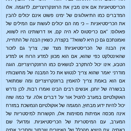
הכריסטיאניות אם אינו מבין את הרוזנקרויצריזם, לדוגמה. אלו
המדברים כמו התיאולוגים של ימינו פשוט אינם יכולים להבין
את הכריסטיאניות – כי מה הם יכולים לעשות עם המילים של
פאולוס: "אם כריסטוס לא היה קם, אז דרשותינו היו לשווא,
ואמונתכם גם כן היא לשווא?" בקצרה, כשאין הבנה של התחייה,
אין הבנה של הכריסטיאניות! מצד שני, צריך גם לזכור
שהאינטלקט כפי שהוא, אם הוא מכוון למדע הרוח או למדע
הטבע, אינו יכול להתקרב לנושאים כמו הרוזנקרויצריזם. הוגה
מודרני יאמר שהוא צריך לנטוש את כל המבנה של מחשבותיו
אם הוא באמת צריך להאמין ברוזנקרויצריזם ומה שמתואר
בבשורה של יוחנן. אנשים רבים הבינו ואמרו רבות. לכן נדרש
האוקולטיזם במערב להטיל אור על דברים אלה. עד כמה שזה
יכול להיות ידוע מבחוץ, המגמה של אוקולטיזם הנמשכת במזרח
אינה מכסה אמיתות מסוימות אלו, הקשורות למיסטריות של
המערב, עם המיסטריות של הכריסטיאניות. ומדוע? שם
באסיה, עם היוצא מהכלל של האיזורים שבתוך ומסביב אסיה