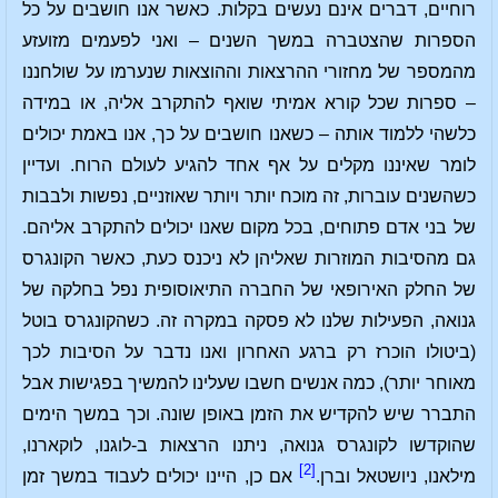
רוחיים, דברים אינם נעשים בקלות. כאשר אנו חושבים על כל
הספרות שהצטברה במשך השנים – ואני לפעמים מזועזע
מהמספר של מחזורי ההרצאות וההוצאות שנערמו על שולחננו
– ספרות שכל קורא אמיתי שואף להתקרב אליה, או במידה
כלשהי ללמוד אותה – כשאנו חושבים על כך, אנו באמת יכולים
לומר שאיננו מקלים על אף אחד להגיע לעולם הרוח. ועדיין
כשהשנים עוברות, זה מוכח יותר ויותר שאוזניים, נפשות ולבבות
של בני אדם פתוחים, בכל מקום שאנו יכולים להתקרב אליהם.
גם מהסיבות המוזרות שאליהן לא ניכנס כעת, כאשר הקונגרס
של החלק האירופאי של החברה התיאוסופית נפל בחלקה של
גנואה, הפעילות שלנו לא פסקה במקרה זה. כשהקונגרס בוטל
(ביטולו הוכרז רק ברגע האחרון ואנו נדבר על הסיבות לכך
מאוחר יותר), כמה אנשים חשבו שעלינו להמשיך בפגישות אבל
התברר שיש להקדיש את הזמן באופן שונה. וכך במשך הימים
שהוקדשו לקונגרס גנואה, ניתנו הרצאות ב-לוגנו, לוקארנו,
[2]
מילאנו, ניושטאל וברן.
אם כן, היינו יכולים לעבוד במשך זמן