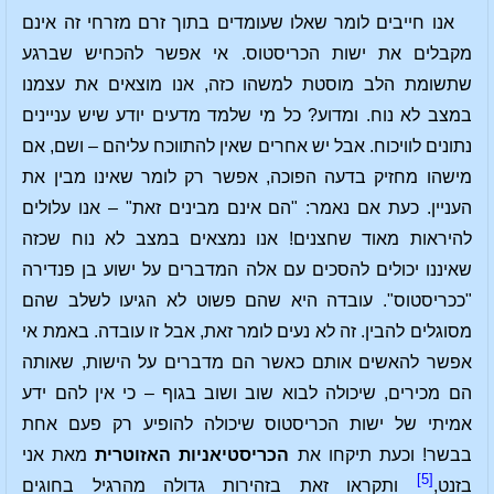
אנו חייבים לומר שאלו שעומדים בתוך זרם מזרחי זה אינם
מקבלים את ישות הכריסטוס. אי אפשר להכחיש שברגע
שתשומת הלב מוסטת למשהו כזה, אנו מוצאים את עצמנו
במצב לא נוח. ומדוע? כל מי שלמד מדעים יודע שיש עניינים
נתונים לוויכוח. אבל יש אחרים שאין להתווכח עליהם – ושם, אם
מישהו מחזיק בדעה הפוכה, אפשר רק לומר שאינו מבין את
העניין. כעת אם נאמר: "הם אינם מבינים זאת" – אנו עלולים
להיראות מאוד שחצנים! אנו נמצאים במצב לא נוח שכזה
שאיננו יכולים להסכים עם אלה המדברים על ישוע בן פנדירה
"ככריסטוס". עובדה היא שהם פשוט לא הגיעו לשלב שהם
מסוגלים להבין. זה לא נעים לומר זאת, אבל זו עובדה. באמת אי
אפשר להאשים אותם כאשר הם מדברים על הישות, שאותה
הם מכירים, שיכולה לבוא שוב ושוב בגוף – כי אין להם ידע
אמיתי של ישות הכריסטוס שיכולה להופיע רק פעם אחת
בבשר! וכעת תיקחו את
הכריסטיאניות האזוטרית
מאת אני
[5]
בזנט,
ותקראו זאת בזהירות גדולה מהרגיל בחוגים