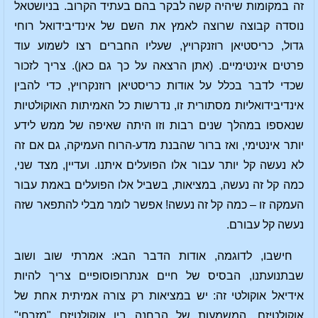
זה במקומות שיהיה קשה לבקר בהם בעתיד הקרוב. בניושטאל
נוסדה קבוצה שרוצה לאמץ את השם של אינדיבידואל רוחי
גדול, כריסטיאן רוזנקרויץ, שעליו החברים רצו לשמוע עוד
פרטים אינטימיים. (אתן הרצאה על כך גם כאן). צריך לזכור
שכדי לדבר בכלל על אודות כריסטיאן רוזנקרויץ, כדי להבין
אינדיבידואליות מסתורית זו, נדרשות כל האמיתות האוקולטיות
שנאספו במהלך שנים רבות וזו היתה שאיפה של ממש לידע
יותר אינטימי, ואז ברור שהבנת מדע-הרוח העמיקה, גם אם זה
לא נעשה קל יותר עבור אלו הפועלים איתנו. ועדיין, מצד שני,
כמה קל זה נעשה, במציאות, בשביל אלו הפועלים באמת עבור
העמקה זו – כמה קל זה נעשה! אפשר לומר מבלי להתפאר שזה
נעשה קל עבורם.
חישבו, לדוגמה, אודות הדבר הבא: אמרתי שוב ושוב
שבתנועתנו, הבסיס של חיים אנתרופוסופיים צריך להיות
אידיאל אוקולטי זה: יש במציאות רק צורה אמיתית אחת של
אוקולטיזם. המשמעות של הבחנה בין אוקולטיזם "מזרחי"