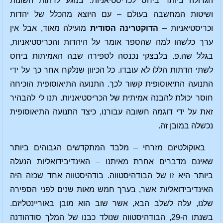
הגדולה ביותר ביחס לכריסטיאניות. בנוגע לדתות השונות
ושיטות המחשבה בעולם – עם היוצא מהכלל של יהדות
וכריסטיאניות –
הדוקטרינה הסודית
מועילה מאוד, אבל אין
ערך כלשהו למה שהספר אומר על היהדות והכריסטיאניות,
בגלל שה.פ. בלבצקי נכנסה לספירה שבה האמיתות ביחס
לשתי הדתות הללו לא עובדו. כל הכיוון שנלקח אחר כך על ידי
התנועה התיאוסופית קשור לכך. התנועה התיאוסופית הוכיחה
חוסר יכולת להבנה אמיתית של הכריסטיאניות. תנו לי להבהיר
זאת על ידי דוגמה חשובה עבורנו, כיצד התנועה התיאוסופית
נכשלה במובן זה.
באוקולטיזם מזרחי – מלבד המתקדשים הגבוהים ביותר
שאינם מדברים אחרת מאיתנו – האינדיבידואליות הנעלה
ביותר היא זו של הבודהיסטווה. בודהיסטווה אחד שכזה היה
האינדיבידואליות אשר, בערך חמש מאות שנים לפני הספירה
שלנו, עלה לשלב הבא, אשר שוב הוא מובן באוריינטליזם.
בשנתו ה-29, הבודהיסטווה שנולד כבנו של המלך סודהודנה