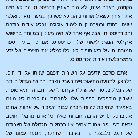
הקטנה, האדם איננו, ולא היה מעוניין בכריסטוס. הם לא חשו
את הצורך לשאול אודותיו, הם לא עשו כך במשך מאות ואלפי
שנים. בהודו ובטיבט קיים לימוד אוקולטי נפלא אודות בודהה
והבודהיסטוות, אבל אף אחד לא היה מעוניין במיוחד בחיפוש
אוקולטי הנוגע לישות של הכריסטוס. אם כן, בתי הספר
המזרחיים של תיאוסופיה לא יכלו למלא את הציפייה של ידע
ממשי כלשהו אודות הכריסטוס.
אתם כולכם יודעים על השירות העצום שניתן על ידי ה.פ.
בלבצקי לתנועה התיאוסופית כשרק נוצרה. ההישג הגדול ביותר
שלה נכלל בניסוח שלושת "העקרונות" של החברה התיאוסופית
שעדיין מודפסים בפניות שלנו לחברות. זה לבטח לא מונח
באמירה שחייבת להיות חברה עבור העיבוד של אחוות אחים
אוניברסלית! יש הרבה חברות כאלו וכל אדם נורמלי וחושב
יראה בעין יפה אחוות אחים אוניברסלית. הגדוּלה של העבודה
של ה.פ. בלבצקי נחה בעובדה שדרכה, מספר עצום של