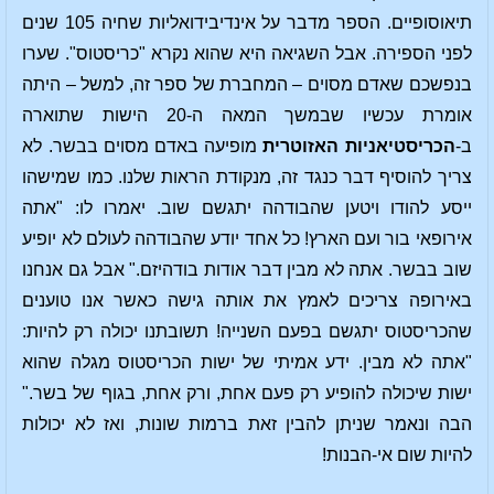
תיאוסופיים. הספר מדבר על אינדיבידואליות שחיה 105 שנים
לפני הספירה. אבל השגיאה היא שהוא נקרא "כריסטוס". שערו
בנפשכם שאדם מסוים – המחברת של ספר זה, למשל – היתה
אומרת עכשיו שבמשך המאה ה-20 הישות שתוארה
ב-
הכריסטיאניות האזוטרית
מופיעה באדם מסוים בבשר. לא
צריך להוסיף דבר כנגד זה, מנקודת הראות שלנו. כמו שמישהו
ייסע להודו ויטען שהבודהה יתגשם שוב. יאמרו לו: "אתה
אירופאי בור ועם הארץ! כל אחד יודע שהבודהה לעולם לא יופיע
שוב בבשר. אתה לא מבין דבר אודות בודהיזם." אבל גם אנחנו
באירופה צריכים לאמץ את אותה גישה כאשר אנו טוענים
שהכריסטוס יתגשם בפעם השנייה! תשובתנו יכולה רק להיות:
"אתה לא מבין. ידע אמיתי של ישות הכריסטוס מגלה שהוא
ישות שיכולה להופיע רק פעם אחת, ורק אחת, בגוף של בשר."
הבה ונאמר שניתן להבין זאת ברמות שונות, ואז לא יכולות
להיות שום אי-הבנות!