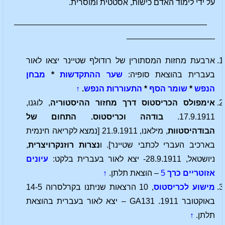
על ידי לימוד האדם כישות, אסטטית ומוסרית.
————————————————————————
———————————
ארבעת מחזות המסתורין של רודולף שטיינר יצאו לאור
בעברית בהוצאת סופיה:
שער ההתקדשות
*
מבחן
הנפש
*
שומר הסף
*
התעוררות הנפש
.
↑
אימפולס הכריסטוס דרך מחזור ההיסטוריה
, לוגנו,
17.9.1911.
בודהה וכריסטוס. התחום של
הבודהיסטוות
, מילאנו, 21.9.1911 [נמצא לקריאה חינמית
בארכיב העברי לכתבי שטיינר]. ו
נצרות רוזנקרויצרית
,
ניושטאל, 28.9.1911- יצא לאור בעברית בלקט:
עיונים
אזוטריים כרך
5
– הוצאת תלתן.
↑
מישוע לכריסטוס
, 10 הרצאות שניתנו בקרלסרוה 14-5
באוקטובר 1911. GA131 – יצא לאור בעברית בהוצאת
תלתן.
↑