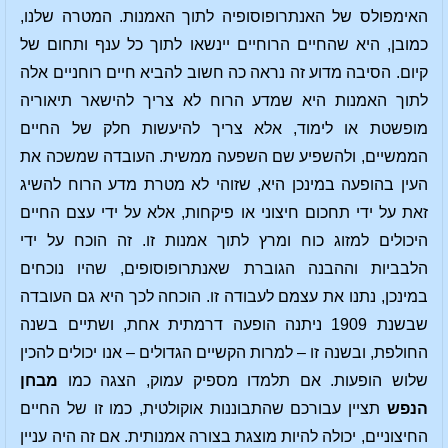
האימפולס של האנתרופוסופיה לתוך האמנות. המטרה שלנו,
כמובן, היא שהחיים הרוחיים יינשאו לתוך כל ענף ותחום של
קיום. הסיבה מדוע זה נראה כה חשוב להביא חיים רוחניים אלה
לתוך האמנות היא שמדע הרוח לא צריך להישאר תיאוריה
מופשטת או לימוד, אלא צריך להיעשות חלק של החיים
הממשיים, ולהשפיע שם השפעה ממשית. העובדה שמשכה את
העין בהופעה במינכן היא, שזוהי לא מטרת מדע הרוח להשיג
זאת על ידי תחכום חיצוני או פיקחות, אלא על ידי עצם החיים
היכולים למזוג כוח ומרץ לתוך אמנות זו. זה הוכח על ידי
הלבביות וההבנה הגוברת שאנתרופוסופים, שהיו נוכחים
במינכן, נתנו את עצמם לעבודה זו. הוכחה לכך היא גם העובדה
שבשנת 1909 ניתנה הופעה דרמתית אחת, ושתיים בשנה
החולפת, ובשנה זו – למרות הקשיים הגדולים – אנו יכולים להכין
שלוש הופעות. אם תלמדו מספיק עמוק, הצגה כמו
מבחן
הנפש
תציין עבורכם שהתבוננות אוקולטית, כמו זו של החיים
החיצוניים, יכולה להיות מוצגת בצורה אמנותית. אם זה היה עניין