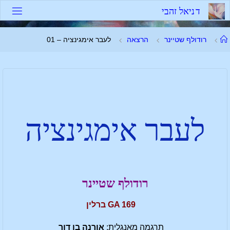
ד
נ
י
א
ל
ז
ה
ב
י
רודולף שטיינר
הרצאה
לעבר אימגינציה – 01
לעבר אימגינציה
רודולף שטיינר
GA 169 ברלין
תרגמה מאנגלית:
אורנה בן דור