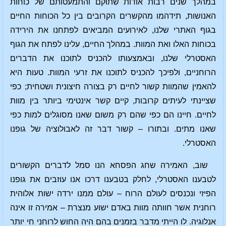
במהלך שנים רבות אודות שִתוּקם והתמעטותם של כוחות
האנושות, תידהמו מהקשרים הקרובים בין כל הכוחות החיים
בגוף האתרי שלנו, לאירועים המביאים לפתחנו את הירידה
בכוחות האלו ואת המוות. במהלך החיים, עלינו לפתח את הגוף
האסטרלי שלנו, ובאמצעותו להכניס לתוכנו את הדברים
הרוחניים, ולפיכך להכניס לתוכנו את זרעי המוות. טעות היא
להאמין שהמוות קשור לחיים רק בצורה חיצונית ושטחית; כפי
שציינתי לעיתים קרובות, קיים קשר אינטימי ביותר בין מוות
לחיים. חיינו הם כפי שהם רק משום שאנו מסוגלים למות כפי
שאנו מתים. ובתורו – קשור דבר זה לאבולוציה של גופנו
האסטרלי.
שוב, האמירה שחג הפסחא הנו סמל לדברים הקשורים
לטבענו האסטרלי, לחלק בטבענו דרכו אנו עוזבים את גופנו
הפיזי ונכנסים לעולם הרוח – עולם ממנו ירדה ישות אלוהית
רוחנית אשר חוותה מוות באדם ישוע מנצרת – אמירה זו אינה
אנלוגיה. לו הייתי מדבר בזמנים בהם היה החוש לרוחני חי יותר