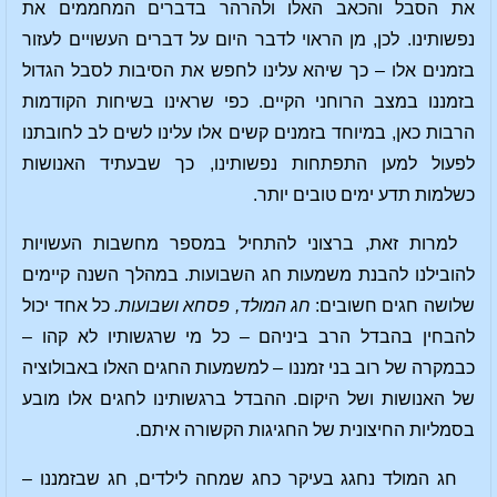
את הסבל והכאב האלו ולהרהר בדברים המחממים את
נפשותינו. לכן, מן הראוי לדבר היום על דברים העשויים לעזור
בזמנים אלו – כך שיהא עלינו לחפש את הסיבות לסבל הגדול
בזמננו במצב הרוחני הקיים. כפי שראינו בשיחות הקודמות
הרבות כאן, במיוחד בזמנים קשים אלו עלינו לשים לב לחובתנו
לפעול למען התפתחות נפשותינו, כך שבעתיד האנושות
כשלמות תדע ימים טובים יותר.
למרות זאת, ברצוני להתחיל במספר מחשבות העשויות
להובילנו להבנת משמעות חג השבועות. במהלך השנה קיימים
שלושה חגים חשובים:
חג המולד, פסחא ושבועות.
כל אחד יכול
להבחין בהבדל הרב ביניהם – כל מי שרגשותיו לא קהו –
כבמקרה של רוב בני זמננו – למשמעות החגים האלו באבולוציה
של האנושות ושל היקום. ההבדל ברגשותינו לחגים אלו מובע
בסמליות החיצונית של החגיגות הקשורה איתם.
חג המולד נחגג בעיקר כחג שמחה לילדים, חג שבזמננו –