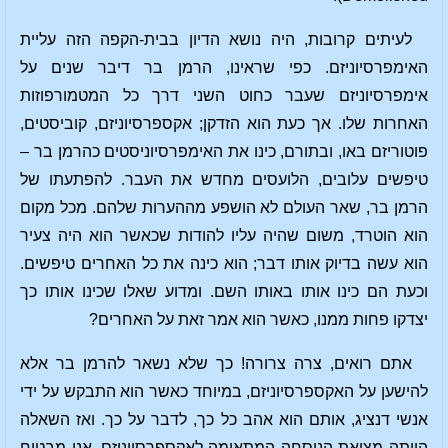
לעיתים קרובות, היה נושא הדיון בבית-הקפה הזה עליית
האימפרסיוניזם. כפי שראינו, הרמן בר דיבר שנים על
אימפרסיוניזם שעבר כחוט השני דרך כל המטמורפוזות
האחרות שלו. אך כעת הוא הזדקן; אקספרסיוניזם, קוביסטים,
פוטוריזם באו, ובתורם, כינו את האימפרסיוניסטים כהרמן בר –
טיפשים עלובים, הלועסים מחדש את העבר. להפתעתו של
הרמן בר, שאר העולם לא הושפע מההערות שלהם. מכל מקום
הוא הוטרד, משום שהיה עליו להודות שכאשר הוא היה צעיר
הוא עשה בדיוק אותו דבר; הוא כינה את כל האחרים טיפשים.
וכעת הם כינו אותו באותו השם. ומדוע שאלו שכינו אותו כך
יצדקו פחות ממנו, כאשר הוא אמר זאת על האחרים?
אתם רואים, צרה צרורה! כך שלא נשאר להרמן בר אלא
להישען על האקספרסיוניזם, במיוחד כאשר הוא התבקש על ידי
אנשי דנציג, אותם הוא אהב כל כך, לדבר על כך. ואז השאלה
הייתה מציאת הנוסחה המתאימה לאקספרסיוניזם. אני מבטיח