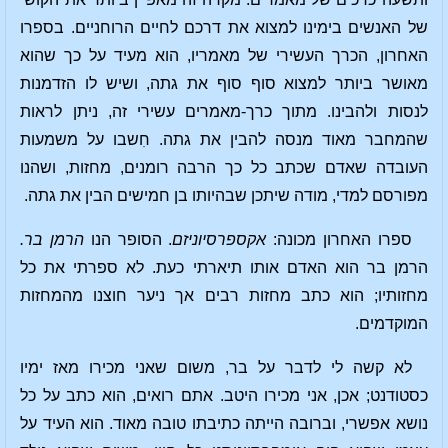
של האנשים בימינו למצוא את דרכם לחיים הרוחניים. בספרו
האחרון, הכרך העשירי של מאמריו, הוא מעיד על כך שהוא
מאושר ביותר למצוא סוף סוף את גתה, ושיש לו הזדמנות
לנסות ולהבינו. מתוך כרך-מאמרים עשירי זה, ניתן לראות
שהמחבר מאוד מנסה להבין את גתה. חִשבו על משמעות
העובדה שאדם שכתב כל כך הרבה רומנים, מחזות, ושהנו
מפורסם למדי, מודה שיתכן שבהיותו בן חמישים הבין את גתה.
ספרו האחרון מכונה:
אקספרסיוניזם
. הסופר הנו
הרמן בר.
הרמן בר הוא האדם אותו תיארתי כעת. לא ספרתי את כל
מחזותיו; הוא כתב מחזות רבים אך ניער חוצנו מהמחזות
המוקדמים.
לא קשה לי לדבר על בר, משום שאני מכירו מאז ימיו
כסטודנט; אכן, אני מכירו היטב. אתם רואים, הוא כתב על כל
נושא אפשרי, וברובה הייתה כתיבתו טובה מאוד. הוא העיד על