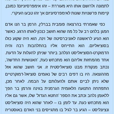
לתמונה ולרושם אותו היא מעוררת – זהו אימפרסיוניזם! כמובן,
קיימות פרשנויות שונות לאימפרסיוניזם אך זהו טבעו העיקרי.
כפי שאמרתי בהרצאה פומבית בברלין, הרמן בר הנו אדם
המגן בלהט רב על כל מה שהוא חושב כנכון לאותו הרגע. כאשר
הוא הגיע לראשונה לאוניברסיטה של וינה, הוא היה שקוע כולו
בסוציאליזם. הוא התייחס אליו בהתלהבות רבה והיה
הדמוקרט-הסוציאליסט הנלהב ביותר שניתן להעלות על הדעת.
אחד מהמחזות אליהם הוא מתכחש כעת, 'האנושיות החדשה',
נכתב מנקודת מבט סוציאליסטית זו. אני חושב שהוא אזל
מההוצאה. היו בו דפים רבים של נאומים סוציאל-דמוקרטיים
שלא ניתן לביים אותם ולהעלותם על הבמה. לאחר מכן,
התפתחה התנועה הלאומית הגרמנית בווינה והרמן בר הפך
ללאומן נלהב וכתב את הספר 'החטא הגדול' שלו, אשר גם אליו
הוא מתכחש כעת. עד לזמן בו – לאחר שהוא היה סוציאליסט
ונציונליסט – הגיע בר לגיל בו מתגייסים בני האדם באוסטריה