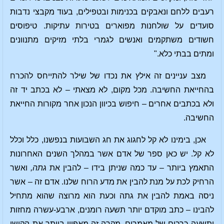
רעבים ללחם ונאבקים בכנימות ובטפילים, בעוד מקבצי נדבות
סועדים על שולחנות מפוארים בטירות עתיקות. טיפוסים
חשודים משתקמים ואנשים לגמרי בלתי מזיקים מתנוונים
ומתים בבתי כלא."
מצב עניינים זה אילץ את נכדו של שילר להתייחס להכרח
בהחייאת החשיבה. מכל מקום, לא מצאתי – לא בכתב יד זה
ולא בכתבים אחרים – חיפוש בכיוון הנכון אחר מקורות החייאת
החשיבה.
אכן, בימינו לא קל לחגוג את חג השבועות בנפשנו, כלל וכלל
לא קל. יש כאן ספר של אדם אשר במהלך השנים האחרונות
התאמץ ביותר – עד כמה שניתן בידו – להבין את
גתה,
ואשר
הרחיק לכת על מנת להבין את מדע הרוח שלנו. אדם זה – אשר
ניסה באמת להבין את גתה וכעת הוא מרוצה שהוא מתחיל
להבינו – כתב מוקדם יותר תשעה רומנים, ארבע-עשרה מחזות
ותשעה כרכים של מאמרים. מקרה זה מאפיין ביותר את הקושי