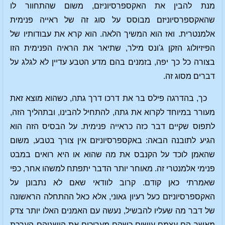
מנת להבין את האקספרסיוניזם, משום שהתחוור לו
שהאקספרסיוניזם מבוסס על סוג זה של ראייה פנימית
אלמנטרית. ואז הוא המשיך הלאה. הוא קרא את עבודותיו של
הפיזיולוג הזקן ג'ונס מילר, שתיאר את הראיה הפנימית הזו
בצורה כל כך יפה, בזמנים בהם מדע הטבע עדיין לא לגלג על
דברים מסוג זה.
כך, בהדרגה פילס בר את דרכו דרך גתה, כשהוא מוצא זאת
מעורר במיוחד לקרוא את גתה, להתחיל להבינו, ובתהליך הזה,
לתפוס שקיים דבר כזה כראייה פנימית. על הבסיס הזה הוא
הגיע לתובנה הבאה: באקספרסיוניזם אין צורך בטבע, משום
שהאמן לוכד על הקנבס את מה שהוא או היא רואים במבט
פנימי אלמנטרי זה. מאוחר יותר הדבר יתפתח למשהו אחר, כפי
שאמרתי כאן קודם. קרוב לוודאי שאם לא נתבונן על
האקספרסיוניזם כעל רעיון גאוני, אלא כאל ההתחלה הראשונה
של דבר מה שעליו להבשיל, נעשה עם האמנים האלו יותר צדק
מאשר הם עצמם עושים כשהם מעריכים את הישגיהם הערכת