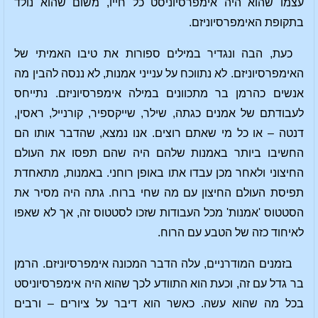
עצמו שהוא היה אימפרסיוניסט כל חייו, משום שהוא נולד
בתקופת האימפרסיוניזם.
כעת, הבה ונגדיר במילים ספורות את טיבו האמיתי של
האימפרסיוניזם. לא נתווכח על ענייני אמנות, לא ננסה להבין מה
אנשים כהרמן בר מתכוונים במילה אימפרסיוניזם. נתייחס
לעבודתם של אמנים כגתה, שילר, שייקספיר, קורנייל, ראסין,
דנטה – או כל מי שאתם רוצים. אנו נמצא, שהדבר אותו הם
החשיבו ביותר באמנות שלהם היה שהם תפסו את העולם
החיצוני ולאחר מכן עבדו אתו באופן רוחני. באמנות, מתאחדת
תפיסת העולם החיצון עם מה שחי ברוח. גתה היה מסיר את
הסטטוס 'אמנות' מכל העבודות שזכו לסטטוס זה, אך לא שאפו
לאיחוד כזה של הטבע עם הרוח.
בזמנים המודרניים, עלה הדבר המכונה אימפרסיוניזם. הרמן
בר גדל עם זה, וכעת הוא התוודע לכך שהוא היה אימפרסיוניסט
בכל מה שהוא עשה. כאשר הוא דיבר על ציורים – ורבים