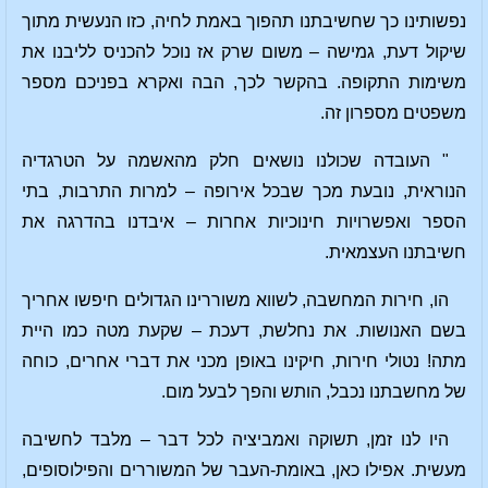
נפשותינו כך שחשיבתנו תהפוך באמת לחיה, כזו הנעשית מתוך
שיקול דעת, גמישה – משום שרק אז נוכל להכניס לליבנו את
משימות התקופה. בהקשר לכך, הבה ואקרא בפניכם מספר
משפטים מספרון זה.
" העובדה שכולנו נושאים חלק מהאשמה על הטרגדיה
הנוראית, נובעת מכך שבכל אירופה – למרות התרבות, בתי
הספר ואפשרויות חינוכיות אחרות – איבדנו בהדרגה את
חשיבתנו העצמאית.
הו, חירות המחשבה, לשווא משוררינו הגדולים חיפשו אחריך
בשם האנושות. את נחלשת, דעכת – שקעת מטה כמו היית
מתה! נטולי חירות, חיקינו באופן מכני את דברי אחרים, כוחה
של מחשבתנו נכבל, הותש והפך לבעל מום.
היו לנו זמן, תשוקה ואמביציה לכל דבר – מלבד לחשיבה
מעשית. אפילו כאן, באומת-העבר של המשוררים והפילוסופים,