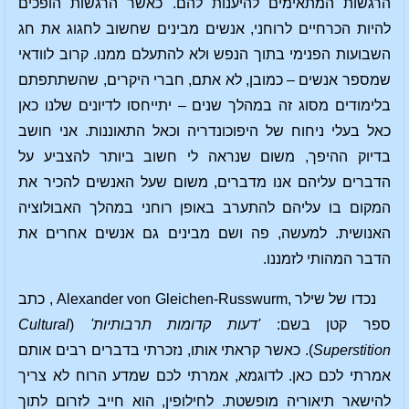
הרגשות המתאימים להיענות להם. כאשר הרגשות הופכים
להיות הכרחיים לרוחני, אנשים מבינים שחשוב לחגוג את חג
השבועות הפנימי בתוך הנפש ולא להתעלם ממנו. קרוב לוודאי
שמספר אנשים – כמובן, לא אתם, חברי היקרים, שהשתתפתם
בלימודים מסוג זה במהלך שנים – יתייחסו לדיונים שלנו כאן
כאל בעלי ניחוח של היפוכונדריה וכאל התאוננות. אני חושב
בדיוק ההיפך, משום שנראה לי חשוב ביותר להצביע על
הדברים עליהם אנו מדברים, משום שעל האנשים להכיר את
המקום בו עליהם להתערב באופן רוחני במהלך האבולוציה
האנושית. למעשה, פה ושם מבינים גם אנשים אחרים את
הדבר המהותי לזמננו.
נכדו של שילר ,Alexander von Gleichen-Russwurm , כתב
ספר קטן בשם:
'דעות קדומות תרבותיות'
(
Cultural
Superstition
). כאשר קראתי אותו, נזכרתי בדברים רבים אותם
אמרתי לכם כאן. לדוגמא, אמרתי לכם שמדע הרוח לא צריך
להישאר תיאוריה מופשטת. לחילופין, הוא חייב לזרום לתוך