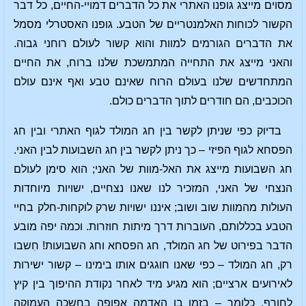
מסוים מייצג גופנו האתרי את כל הדברים דמויי-החיים, כל דבר
הקשור לכוחות האלמנטריים של הטבע. גופנו האסטרלי מסמל
את הדברים הגורמים למוות והוא קשור לעולם רוחני גבוה.
והאני מייצג את התחייה המתמשכת שלנו ברוח, את החיים
המתחדשים שלנו בעולם הרוח שאינם טבע ואף אינם עולם
הכוכבים, הם חודרים לתוך הדברים כולם.
בדיוק כפי שניתן לקשר בין חג המולד לגוף האתרי ובין חג
הפסחא לגוף הפיזי – כך ניתן לקשר בין חג השבועות לבין האני.
חג השבועות מייצג את האל-מוות של האני; הוא סימן לעולם
הנצחי של האני, המזכיר לנו שאנו נצחיים, ישויות מיוחדות
העולות מהמוות שוב ושוב; איננו ישויות שרק לוקחות-חלק בחיי
הטבע בכללותם, העוברות דרך מיתות חוזרות. וכמה יפה מובע
הדבר בפירוט של חג המולד, חג הפסחא וחג השבועות! חִשבו
רק, חג המולד – כפי שאנו חוגגים אותו בימינו – קשור ישירות
לאירועים ארציים; הוא מגיע מיד לאחר נקודת ההיפוך בין קיץ
לחורף, כלומר – בזמן בו האדמה אפופה בחשכה העמוקה