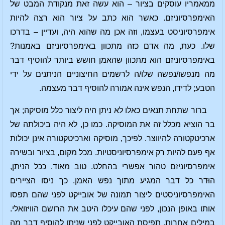
ממאמריו עוסקים בציור – הוא עשה זאת מנקודת המבט של
האימפרסיוניזם. כאשר הוא כתב על ציור הוא רצה להיות
אימפרסיוניסט בעצמו, וזה אכן מה שהוא היה, ועדיין – בדרכו
שלו. כעת, מה אדם כזה מתכוון באימפרסיוניזם באמנות?
באימפרסיוניזם הוא מתכוון שהאמן חושש ביותר להוסיף דבר
מה מנפשו/נפשה שלו/ה לרשמים החיצוניים הניתנים על ידי
הטבע; לדידו, הנפש אינה אמורה להוסיף דבר מעצמה.
ברור שתחת תנאים כאלו לא ניתן היה ליצור כלל מוסיקה; אך
בר הוציא מכלל זה את המוסיקה. כמו כן, לא היה ביכולתה של
ארכיטקטורה להיווצר. לפיכך, מוסיקה וארכיטקטורה אינן יכולות
אף פעם להיות רק אימפרסיוניסטיות. מכל מקום, בציור ובשירה
אימפרסיוניזם טהור אפשרי בהחלט. טוב מאוד. ככל הניתן,
הוּדר כל דבר המגיע מתוך נפש האמן. כך ניסו הציירים
האימפרסיוניסטים ליצור תמונה של אובייקט לפני שהם תפסו
אותו באופן הנכון, לפני שהם עיכלו היטב את הרושם הוויזואלי.
במילים אחרות, תפיסת האובייקט לפני שניתן להוסיף דבר מה