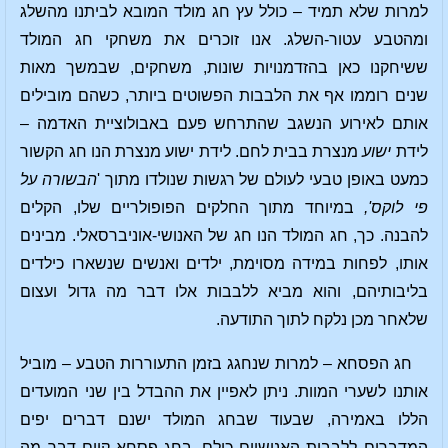
למרות שלא תמיד – כולל עץ חג מולד המובא לביתנו מהשלג
ומהטבע עטור-השלג. אנו זוכרים את משחקי חג המולד
ששיחקנו כאן בהזדמנויות שונות, משחקים, שבמשך מאות
שנים רוממו אף את הלבבות הפשוטים ביותר, כשהם מובילים
אותם לאירוע הנשגב שהתרחש פעם באבולוציית האדמה –
לידת
ישוע
מנצרת בבית לחם. לידת ישוע מנצרת הנו חג הקשור
כמעט באופן טבעי לעולם של רגשות שנולדו מתוך '
הבשורה על
פי לוקס',
במיוחד מתוך החלקים הפופולריים שלו, הקלים
להבנה. כך, חג המולד הנו חג של האנושי-אוניברסאלי. מבינים
אותו, לפחות במידה מסוימת, ילדים ואנשים שנשארו כילדים
בליבותיהם, והוא מביא ללבבות אלו דבר מה גדול ועצום
שלאחר מכן נלקח לתוך התודעה.
חג הפסחא – למרות שנחגג בזמן התעוררות הטבע – מוביל
אותנו לשערי המוות. ניתן לאפיין את ההבדל בין שני המועדים
הללו באמירה, שבעוד שבחג המולד ישנם דברים יפים
המדברים ללבבות האנושיים כולם, בחג פסחא קיים דבר מה