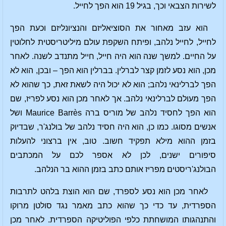
לשירות הצבאי וכך, בגיל 19 הוא הפך לחייל.
הוא עזב מאחור את הסוציאליזם והנציונליזם וכעת הפך
לחייל, לחייל נלהב, ופיתח השקפת עולם מיליטריסטית לחלוטין
על החיים. למשך שנה הוא היה חייל, חייל מתנדב לשנה. לאחר
מכן, הוא נסע לזמן קצר לברלין. בברלין הוא הפך – ובכן, הוא לא
הפך לברלינאי נלהב; הוא לא יכול היה לשאת זאת, כך שהוא לא
הפך מעולם לברלינאי נלהב. אך לאחר מכן הוא נסע לפריז, שם
הוא הפך לחסיד נלהב של מוריס ברה Maurice Barrès ושל
אנשים מסוגו. כמו כן, הוא היה חסיד נלהב של בולנג'ר, שבדיוק
בזמן ההוא מילא תפקיד חשוב. טוב, אין ברצוני להעלות
סיפורים ישנים, לכן לא אספר לכם על המכתבים
הבולנג'ריסטים מפריז אותם כתב בזמן ההוא בר הנלהב.
לאחר מכן הוא נסע לספרד, שם הוא הוצת בלהט לתרבות
הספרדית, עד כדי כך שהוא כתב מאמר נגד סולטן מרוקו
והתנהגותו המושחתת כלפי הפוליטיקה הספרדית. לאחר מכן