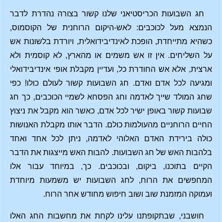
חג השבועות הכריסטיאני שלנו קשור בצורה נהדרת לדבר
הנמצא מעל לכוכבים: לאש-היקום הרוחנית של הקוסמוס,
כשהיא מתייחדת, הופכת לאינדיבידואלית, ויורדת בלשונות אש
על השליחים. אין זו אש משמים או מהארץ, לא קוסמית ולא
ארצית, אלא אש החודרת כל, ועדיין מקבלת אופי אינדיבידואלי
ומגיעה לכל אדם ואדם. חג השבועות קשור לעולם כולו! כפי
שחג המולד שייך לאדמה וחג הפסחא לשמיי הכוכבים, כך חג
שבועות קשור באופן ישיר לכל אדם, כאשר הוא מקבל את ניצוץ
החיים הרוחניים מהעולמות כולם. הדבר אותו מקבלת האנושות
כולה בירידת האדם האלוהי לאדמה, ניתן לכל אחד ואחד
בלהבות האש של חג השבועות. להבות האש מייצגות את הדבר
הקיים בתוכנו, ביקום, ובכוכבים. כך, במיוחד עבור אלו
המחפשים את הרוח, לחג השבועות יש משמעות מיוחדת
ועמוקה המזמנת שוב ושוב חיפוש מחודש אחר הרוח.
חושבני, שבתקופתנו עלינו לקחת את מחשבות החג האלו