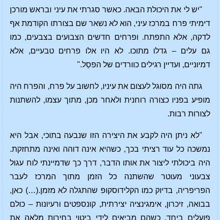
"יש לי את היכולת הבאה. כאשר סגרתי את עיני ובראש מורכן
דימיתי פרח במרכז עיני, הוא לא נשאר שם בצורתו הקודמת אף
לדקה, אלא התפתח. ופרחים חדשים הצבועים בצבעים, כמו
גם עלים – גדלו מתוכו. לא היו אלו פרחים טבעיים, אלא
דמיוניים, ועדיין רגילים כוורדים של הפסַל."
גתה היה מסוגל לעצום את עיניו, לחשוב על פרח, והפרח היה
מופיע בפניו כצורה רוחנית ולאחר מכן, מתוך עצמו, להשתנות
לצורות רבות.
"לא ניתן היה לקבע את היצירה הזו שנבעה בתוכי, אבל היא
נמשכה כל עוד רציתי בכך, כשהיא אינה דוהה ואינה מתחזקת.
היה ביכולתי ליצור את אותו הדבר, דרך כך שדמיינתי לוח עגול
צבעוני מעוטר שהשתנה כל הזמן מתוך המרכז לעבר
הפריפריה, בדיוק כמו הקלידוסקופ שהתגלה לא מזמן.(…) כאן,
בבואה, זיכרון, אימגינציה יצירתית, קונספטים ורעיונות – כולם
פועלים ביחד, כשהם מביאים לידי ביטוי בחירות מלאה את