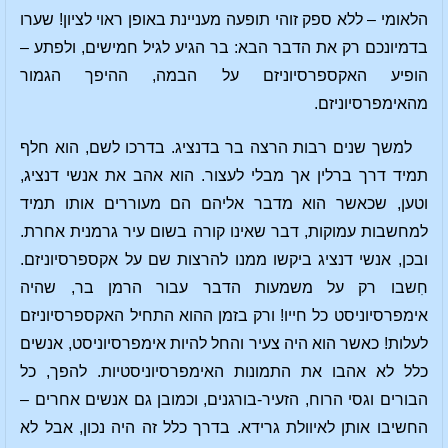
הלאומי – ללא ספק זוהי תופעה מעניינת באופן ראוי לציון! שערו
בדמיונכם רק את הדבר הבא: בר הגיע לגיל חמישים, ולפתע –
הופיע האקספרסיוניזם על הבמה, ההיפך הגמור
מהאימפרסיוניזם.
למשך שנים רבות הרצה בר בדנציג. בדרכו לשם, הוא חלף
תמיד דרך ברלין אך מבלי לעצור. הוא אהב את אנשי דנציג,
וטען, שכאשר הוא מדבר אליהם הם מעוררים אותו תמיד
למחשבות עמוקות, דבר שאינו קורה בשום עיר גרמנית אחרת.
ובכן, אנשי דנציג ביקשו ממנו להרצות שם על אקספרסיוניזם.
חִשבו רק על משמעות הדבר עבור הרמן בר, שהיה
אימפרסיוניסט כל חייו! ורק בזמן ההוא התחיל האקספרסיוניזם
לעלות! כאשר הוא היה צעיר והחל להיות אימפרסיוניסט, אנשים
כלל לא אהבו את התמונות האימפרסיוניסטיות. להפך, כל
הבורים וגסי הרוח, הזעיר-בורגנים, וכמובן גם אנשים אחרים –
החשיבו אותן לאיוולת גרידא. בדרך כלל זה היה נכון, אבל לא