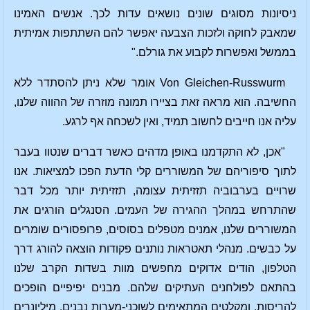
ניסיונות מסוגים שונים נושאים עדות לכך. אנשים האמינו
שמאבק לחוקה ולזכות הצבעה יאפשר להם השתתפות אמיתית
בממשל ואפשרות לקבוע את גורלם."
Von Gleichen-Russwurm אומר שלא ניתן להסתדר ללא
החשיבה. הוא מראה זאת בציירו תמונה מוזרה של ההווה שלנו,
עליה אנו חייבים לחשוב תמיד, ואין לשכחה אף לרגע.
"אכן, לא התקדמנו באופן מדהים כאשר דברים שנטוו בעבר
לתוך סיפוריהם של המשוררים קלי הדעת הפכו למציאות. אנו
שרויים בערבוביה תזזיתית עצומה, תזזיתית יותר מכל דבר
שהתרחש במהלך ההגירה של העמים. הסנגלים הורגים את
המשוררים שלנו, אמנים מטפלים בסוסים, פרופסורים שומרים
על כבשים. מנהלי תאטראות נותנים פקודות הוצאה להורג דרך
הטלפון, הודים אדוקים מחפשים מוות בשדות הקרב שלנו
בהתאם לפולחנים העתיקים שלהם. מבנים יפיפיים הופכים
להריסות, ומקלטים המתאימים לשוכני-מערות נבנים. מיליונרים