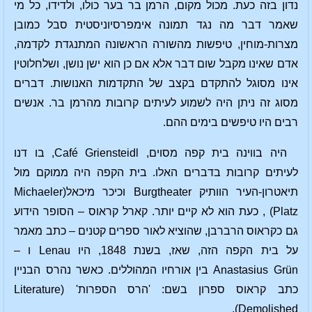
נדון בזה כעת. מכול מקום, הרמן בר בער כולו, ולדידו, כל מי
שאמר דבר מה נגד תמונה אימפרסיוניסטית סבל כמובן
מצרות-מוחין, טיפשות מהשורה הראשונה המתנגדת לקדמה,
אדם שאינו מקבל שום דבר אלא אם כן הוא ישן נושן, ושלחלוטין
אינו מסוגל להתקדם בקצב של התקדמות האנושות. דברים
מסוג זה ניתן היה לשמוע לעיתים קרובות מהרמן בר. אנשים
רבים היו טיפשים בימים ההם.
היה בווינה בית קפה מסוים, Café Griensteidl, בו דנו
לעיתים קרובות בדברים האלו. בית הקפה היה ממוקם מול
תיאטרון-העיר הוותיק Burgtheater וכיכר מיכאל(Michaeler
Platz) , כעת הוא לא קיים יותר. קארל קראוס – הסופר הידוע
גם כקראוס הרברבן, שהוציא לאור ספרים קטנים – כתב מאמר
על בית הקפה הזה, שאז, בשנת 1848, היו Lenau ו –
Anastasius Grün בין אורחיו המהוללים. כאשר נהרס הבניין
כתב קראוס ספרון בשם: 'הרס הספרות' (Literature
Demolished).