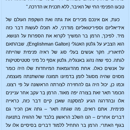
טבעו הפנימי החי של האיבר, ללא תכנית או הדרכה."
כעת, אם אינכם מכירים את גתה ואת השקפת העולם של
אידיאליזם וספיריטואליזם מודרני, לא תוכלו לעשות דבר כזה
מיד. לפיכך, הרמן בר המשיך לקרוא את הספרות על הנושא.
הוא הצביע על גלטון האנגלי (Englishman Galton), שבהתאם
לתיאוריו, חקר אנשים בעלי סוג של ראיה פנימית שהייתה
לגתה. כפי שזה נהוג באנגליה, גלטון אסף כל מיני סטטיסטיקות
על אנשים כאלו. אחת מהדוגמאות המיוחדות שלו היה כומר
מסוים שהיה מסוגל לזמן בדמיונו תמונה שהשתנתה מעצמה,
וכמו כן, יכול היה גם להחזירה לצורתה הראשונה על פי רצונו.
הכומר תאר זאת בצורה יפה מאוד. הרמן בר עקב אחר עניינים
אלו ובהדרגה הגיע למסקנה שאכן קיים דבר כזה, כראייה
פנימית. אתם רואים, מה שגתה תאר – גתה אכן הכיר גם
דברים אחרים – הנו השלב הראשון בלבד של ההוויה בתנועה
בגוף האתרי. הרמן בר התחיל ללמוד דברים בסיסיים אלו על