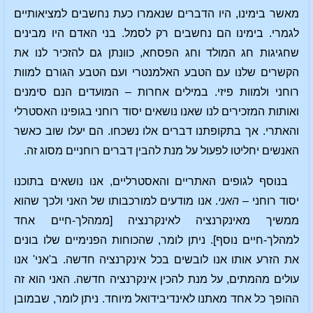
מאשר בימינו, היו הדברים שנאמרו כעת נחשבים למציאותיים
לגמרי. בימינו הם נחשבים רק לסמל. בני האדם היו מבינים
שחגיגות חג המולד וחג הפסחא, כוונתן גם להזכיר לנו את
הקשרים שלנו עם הטבע האלמנטרי ועם הטבע הגורם למוות
רוחני ולמוות פיזי. במילים אחרות – המועדים הנם סימנים
ואותות המזכירים לנו שאנו נושאים יסוד רוחני בגופינו האסטרלי
והאתרי. אך בתקופתנו דברים אלו נשכחו. הם יעלו שוב כאשר
האנשים יחליטו לפעול על מנת להבין דברים רוחניים מסוג זה.
בנוסף לגופים האתריים והאסטרליים, אנו נושאים בתוכנו
יסוד רוחני –
האני
. אנו מודעים למורכבותו של האני ולכך שהוא
ממשיך מאינקרנציה לאינקרנציה [ממהלך-חיים אחד
למהלך-חיים נוסף]. ניתן לומר, שהכוחות הפנימיים שלו בונים
את הזרע אותו אנו לובשים בכל אינקרנציה חדשה. ב'אני' אנו
עולים מהמתים, על מנת להכין אינקרנציה חדשה. האני הוא זה
ההופך כל אחד מאתנו לאינדיבידואל מיוחד. ניתן לומר, שבמובן