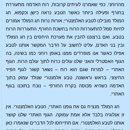
מהרוחני. כפי שאמרנו לעיתים קרובות, רוח האדמה מתעוררת
בחורף ופעילה ביותר כאשר הטבע נראה כישֵן וכקפוא. חג
המולד מובילנו לטבע האלמנטרי; אורות נרות חג המולד אמורים
להיות סמל להתעוררות הרוח בחשכת החורף, התעוררות הרוח
בטבע. ואם ברצוננו להבין את מערכת היחסים בין חג המולד
ובין בני האדם, עלינו לחשוב על הדבר המקשר אותנו לטבע
אפילו כאשר אנו מופרדים ממנו באופן רוחני כמו בשינה, בה
הגוף האסטרלי
והאני
שלנו עולים כרוח לתוך עולם הרוח. הגוף
האתרי – למרות שגם הוא רוח – נשאר קשור לגוף הפיזי
החיצוני. בראש וראשונה, טבע אלמנטרי שנולד עמוק בתוך
האדמה כשהיא מכוסה בקרח החורפי – נוכח בתוכנו בגוף
האתרי.
חג המולד מנציח גם את גופנו האתרי, הטבע האלמנטרי. אין
זו אנלוגיה בלבד אלא אמת עמוקה. הגוף האתרי שלנו קושר
אותנו לטבע האלמנטרי. אם תתייחסו לכל הדברים שנאמרו כאן