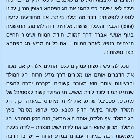
נעלה לאין-שיעור. כדי לחגוג את חג הפסחא באופן הנכון, עלינו
לספוג לנפשותינו דבר מה נעלה ביותר. אנו מתוודעים לרעיון
(idea) הכביר והנעלה שישות אלוהית ירדה לאדמה, התגשמה
בגוף אנושי ועברה דרך המוות. חידת המוות ושימור החיים
הנצחיים בנפש לאחר המוות – את כל זה מביא חג הפסחא
בפני נפשותינו.
נוכל להרגיש רגשות עמוקים כלפי החגים אלו רק אם נזכור
את הדברים אותם אנו מכירים דרך מדע הרוח. חג המולד
והרעיונות אותם הוא מעורר, קשורים בקרבה יתרה לחגים
שנחגגו תמיד לזכר לידת
מושיע
. חג המולד קשור לפסטיבל של
מיתרס
, פסטיבל שחגג את לידת מיתרס במערה. כך, חג
המולד קשור בקשר הדוק לטבע כפי שהוא מסומל בעץ
חג-המולד. אף הלידה, אותה הוא מתאר, הנה חלק מהטבע. חג
המולד, מכיוון שהוא חוגג את לידת
ישוע
מנצרת – לידה בעלת
משמעות רבה במיוחד עבורנו במדע הרוח – יש בו הרבה