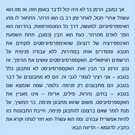
אך כמובן, הרמן בר לא היה יכול לדבר באופן הזה. אז מה הוא
עשה? אחרי הכול, לאחר זמן רב בו הוא הרהר, התחוור לו מהו
האימפרסיוניזם. למעשה, דרך כל המטמורפוזות, בהדרגה הוא
הפך לאדם מהרהר. כעת הוא הבין (כמובן, תחת השפעת
האינספירציה של דנציג!) שהאימפרסיוניסטים לוקחים את
הטבע ומסדרים אותו במהירות, ללא עבודה פנימית על
הרשמים הוויזואליים. האקספרסיוניסטים עושים את ההיפך. זה
נכון; הרמן בר הבין זאת. האקספרסיוניסט לא מתבונן כלל
בטבע – אני רציני לגמרי לגבי זה. הם לא מתבוננים על דבר
בטבע, הם מתבוננים רק פנימה. כלומר, שמה שנמצא שם
בטבע – בתים, נהרות, פילים, אריות – אינו מעניין את
האקספרסיוניסט, משום שהוא מתבונן פנימה. בר המשיך, על
מנת לומר שאם ברצוננו להתבונן פנימה, חייבת התבוננות כזו
להיות אפשרית עבורנו. ומה הוא עשה? הוא חזר לגתה וקרא את
כתביו, לדוגמא – הדיווח הבא: