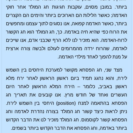
ביותר. במובן מסוים, עוקבות חגיגות חג המולד אחר חוקי
האדמה; כאשר הלילות הם הארוכים ביותר והימים הם הקצרים
ביותר, כאשר האדמה קפואה, אנו נסוגים לתוך עצמנו ומחפשים
את הרוח כפי שהיא חיה באדמה. כך, חג המולד הוא חג הקשור
לרוח-האדמה. הוא מזכיר לנו ללא הרף שכבני אדם, אנו שייכים
לאדמה, שהרוח ירדה מהמרומים לעולם ולבשה צורה ארצית
על מנת להפוך לאחד מילדי האדמה.
מצד שני, חג הפסחא מקושר למערכת היחסים בין השמש
לירח, והוא נחגג תמיד ביום ראשון הראשון לאחר ירח מלא
ראשון באביב, כלומר – הירח המלא הראשון לאחר היום
העשרים ואחד של חודש מרץ. אנו קובעים את תאריך חג
הפסחא בהתאמה למנח (position) היחסי בין השמש לירח.
ניתן לראות כיצד קשור חג המולד בצורה נהדרת לאדמה וחג
הפסחא קשור לקוסמוס. חג המולד מזכיר לנו את הדבר הקדוש
ביותר באדמה, וחג הפסחא את הדבר הקדוש ביותר בשמים.