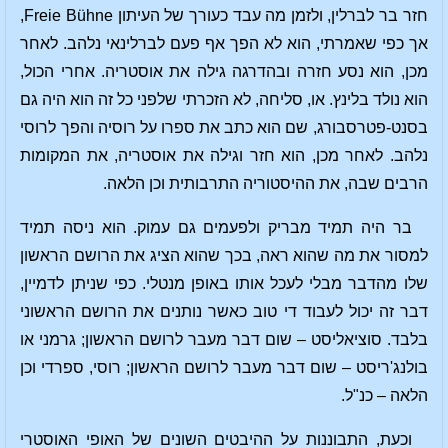
חזר בר לברלין, ולזמן מה עבד כעורך של העיתון Freie Bühne,
אך כפי שאמרתי, הוא לא הפך אף פעם לברלינאי נלהב. לאחר
מכן, הוא נסע חזרה ובהדרגה גילה את אוסטריה. אחרי הכול,
הוא נולד בלינץ. או, סליחה, לא הזכרתי שלפני כל זה הוא היה גם
בסנט-פטרסבורג, שם הוא כתב את ספרו על רוסיה והפך לרוסי
נלהב. לאחר מכן, הוא חזר וגילה את אוסטריה, את המקומות
הרבים שבה, את ההיסטוריה התרבותית וכן הלאה.
בר היה תמיד מבריק ולפעמים גם עמוק. הוא ניסה תמיד
למסור את מה שהוא ראה, בכך שהוא הציג את הרושם הראשון
שלו מהדבר מבלי לעכל אותו באופן מנטלי. כפי שניתן לדמיין,
דבר זה יכול לעבוד די טוב כאשר נותנים את הרושם הראשוני
בלבד. סוציאליסט – שום דבר מעבר לרושם הראשון; גרמני או
בולנג'ריסט – שום דבר מעבר לרושם הראשון; רוסי, ספרדי וכן
הלאה – כנ"ל.
וכעת, התבוננות על ההיבטים השונים של האופי האוסטרי