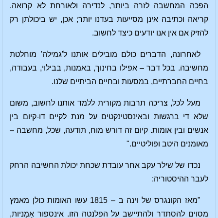
הפכה המחשבה לזרה ביותר, לנדירה ולאורחת לא קרואה.
קריאה וכתיבה אינן מסייעות בעדנו יותר; אכן, יש ביכולתן רק
להזיק אם אין אנו יודעים כיצד לחשוב.
לאחרונה, הדברים כולם מובילים אותנו ל'גמילה' מוחלטת
מחשיבה. בכל דבר – אפילו בחינוך, באמנות, בבילוי, בעבודה,
בחיים החברתיים, במסעות ובחיים הביתיים שלנו.
מעל לכל, צריכה תרבות מקורית ללמד אותנו לחשוב, משום
שלא די ברגשות ובאינסטינקטים על מנת לקיים דו-קיום בין
אנשים ובין אומות. קיום זה דורש מוח, תודעה, שכל, מחשבה –
מאומנים היטב ופוליטיים."
נכדו של שילר עקב אחר עובדת שכחת יכולת החשיבה הרחק
לעבר ההיסטוריה:
"מאז הקונגרס של וינה ב – 1815 עשו האומות כולן מאמץ
מסוים להסתדר ולהתיישב על הפלנטה הזו. אינספור אַמַניות,