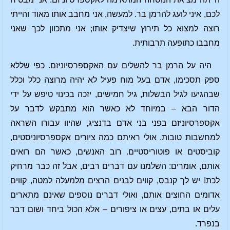
לכם, איני לועג להרמן בר. למעשה, אני מחבב אותו מאוד והייתי
רוצה למצוא כל תירוץ שיצדיק אותו; אני מתכוון לכך שאני
מחבבו כתופעה תרבותית.
היה על הרמן בר להשלים עם האקספרסיוניזם. כפי שללא
ספק תסכימו, אדם בעל מוח פעיל לא יהיה מרוצה כלל וכלל
שבהגיעו לגיל הבשלות, גיל חמישים, יזכה בכינוי טיפש על ידי
הדור הבא – במיוחד לא כאשר הוא מתבקש לדבר על
אקספרסיוניזם בפני בני אדם בדנציג, שהיוו עבורו השראה
למחשבות טובות. אולי ראיתם כמה ציורים אקספרסיוניסטים,
קוביסטים או פוטוריסטיים. רוב האנשים, כאשר הם רואים
אותם, אומרים: השלמנו עם דברים רבים, אבל זה כבר מרחיק
לכת! יש לך קנבס, קווים לבנים הרצים מלמעלה למטה, קווים
אדומים החוצים אותם, ואולי דברים נוספים שאינם מתארים
עלים או בתים, עצים או ציפורים – אלא הכול ביחד ושום דבר
בנפרד.