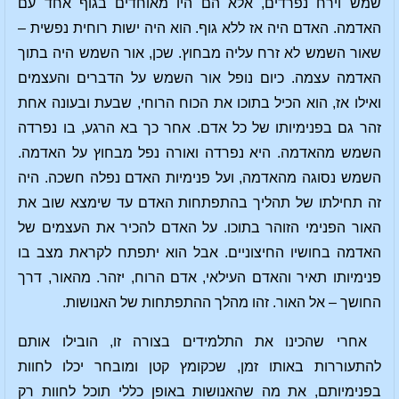
שמש וירח נפרדים, אלא הם היו מאוחדים בגוף אחד עם
האדמה. האדם היה אז ללא גוף. הוא היה ישות רוחית נפשית –
שאור השמש לא זרח עליה מבחוץ. שכן, אור השמש היה בתוך
האדמה עצמה. כיום נופל אור השמש על הדברים והעצמים
ואילו אז, הוא הכיל בתוכו את הכוח הרוחי, שבעת ובעונה אחת
זהר גם בפנימיותו של כל אדם. אחר כך בא הרגע, בו נפרדה
השמש מהאדמה. היא נפרדה ואורה נפל מבחוץ על האדמה.
השמש נסוגה מהאדמה, ועל פנימיות האדם נפלה חשכה. היה
זה תחילתו של תהליך בהתפתחות האדם עד שימצא שוב את
האור הפנימי הזוהר בתוכו. על האדם להכיר את העצמים של
האדמה בחושיו החיצוניים. אבל הוא יתפתח לקראת מצב בו
פנימיותו תאיר והאדם העילאי, אדם הרוח, יזהר. מהאור, דרך
החושך – אל האור. זהו מהלך ההתפתחות של האנושות.
אחרי שהכינו את התלמידים בצורה זו, הובילו אותם
להתעוררות באותו זמן, שכקומץ קטן ומובחר יכלו לחוות
בפנימיותם, את מה שהאנושות באופן כללי תוכל לחוות רק