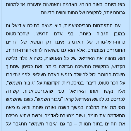
בפנימיותם באור הרוחי. האדמה והאנושות יתעוררו אז למהות
גבוהה יותר, לתקופה של מהות והוויה חדשות.
עם התפתחות הכריסטיאניות, היא נשאה בתוכה אידיאל זה
במובן הגבוה ביותר. בני אדם הרגישו, שהכריסטוס
כרוח-העל-מוות של האדמה, איננו רק הנושא של החיים
החומריים הצומחים, אלא הוא גם נושא-היוולדות-חוזרת-רוחית.
הוא מהווה את האידיאל של כל האנושות, כשהוא נולד בלילה
הקדוש, בתקופת החשיכה הגדולה ביותר. זאת כסימן שמתוך
חשכת-החומר יכול להיוולד בנפש האדם העילאי. לפני שדיברו
על הכריסטוס, דיברו במיסטריות הקדומות על "גיבור השמש".
אליו נקשר אותו האידיאל, כפי שהכריסטיאניות קשורה
לכריסטוס. לנושא האידיאל קראו "גיבור השמש". כשם שהשמש
מסיימת את מהלכה במשך השנה ואורה פוחת והיא מוציאה
מהאדמה את חומה, ושוב מחזירה לאדמה, וכשם שהיא מכילה
את החיים בתוך המוות – כך גם "גיבור השמש" התגבר על