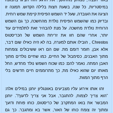
במיסטריות, כל שנה, בשעת חצות בלילה הקדוש. תמונה זו
הציגה את העובדה, שעל יד השמש הפיסית קיימת שמש רוחית.
ובדיוק כמו שהשמש הפיסית נולדת מהחשכה, כך גם השמש
הרוחית נולדת מחשכה. על מנת להבהיר זאת לתלמידים עוד
יותר, אחרי שהם חוו את זריחת השמש של הכריסטוס
Chrestos , הובילו אותם למערה, בה לא היה כאילו שום דבר,
אלא אבן, חומר דומם מת. שם הם ראו ששיבולים צומחות
מתוך האבנים, כסימבול של החיים, כמו שחיים נולדים מתוך
האבן המתה. נאמר להם: כמו שכוח השמש נולד מחדש, החל
מאותו יום שהוא כאילו מת, כך מתרוממים חיים חדשים בלי
הרף מתוך המוות.
זהו אותו אירוע עליו מצביעים באוונגליון יוחנן במילים אלה:
"הוא צריך לצמוח, להתגבר, אבל אני צריך לדעוך!". יוחנן
המבשר את בואו המתקרב של כריסטוס, כוחו פוחת ודועך
ומתוך זה צומח כוחו של האור, אשר בא ומתגבר. כך גם