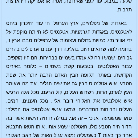
שקעה במבול, עוד לפני שאירופה, אסיה או אפריקה היו ארצות
תרבות.
באגדות של ניפלהיים, ארץ הערפל, חי עוד הזיכרון ביחס
לאטלנטיס. באגדות הגרמניות, אטלנטיס לא הייתה מוקפת על
ידי אוויר נקי. כמויות גדולות ועצומות של ערפילים סבבו ארץ זו,
בדומה למה שרואים היום בהליכה דרך עננים וערפילים בהרים
גבוהים. שמש וירח לא עמדו בשמיים בבהירות. הם היו מוקפים,
עבור האטלנטים, בטבעות קשת בשמיים – כלומר באיריס
הקדושה. באותה תקופה הבין האדם הרבה יותר את שפת
הטבע. איש אטלנטיס הבין גם את שיח הגלים, את מה שאומר
העץ לאדם, הרוח, רשרוש העלים, קול הרעם. מכל אלה הרגיש
איש אטלנטיס את האלוהי דובר אליו. מכל העננים, המים,
העלים והרוחות המדברים, שמעו אנשי אטלנטיס את המילה:
טאו
שמשמעה: אנוכי – זה אני. במילה זו חיה הישות אשר בה
חדור היה הטבע כולו. האטלנטי שמע אותו. אותו הטאו התבטא
אחר כך באות T כשמעליה נמצא עגול האות של האב האלוהי