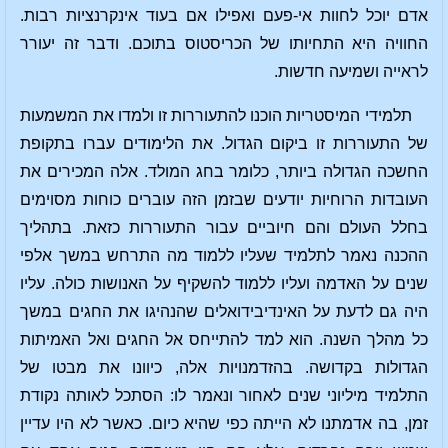
אדם יוכל לחוות אי-פעם ואפילו אם בעוד אינקרנציות רבות.
החוויה היא התחיותו של הכריסטוס בתוכם. ודבר זה יעורר
לראייה ושמיעה חדשות.
תלמידי המיסטריות הוכנו להתעוררות זו ולמדו את המשמעות
של התעוררות זו ביקום הגדול. את הלימודים עברו בתקופת
החשכה הגדולה ביותר, כלומר בחג המולד. אלה המכירים את
העובדות הרוחיות יודעים שבזמן הזה עוברים כוחות מסוימים
בחלל העולם והם חיוביים עבור התעוררות כזאת. בתהליך
ההכנה נאמר לתלמיד שעליו ללמוד מה התרחש במשך אלפי
שנים על האדמה ועליו ללמוד להשקיף על האנושות כולה. עליו
היה גם לדעת על האינדיבידואלים שהנהיגו את החגים במשך
כל מהלך השנה. הוא למד להתייחס אל החגים ואל האמיתות
הגדולות בקדושה. בהזדמנויות אלה, כיוונו את מבטו של
התלמיד מיליוני שנים לאחור ונאמר לו: הסתכל לאותה נקודת
זמן, בה אדמתנו לא הייתה כפי שהיא כיום. כאשר לא היו עדיין