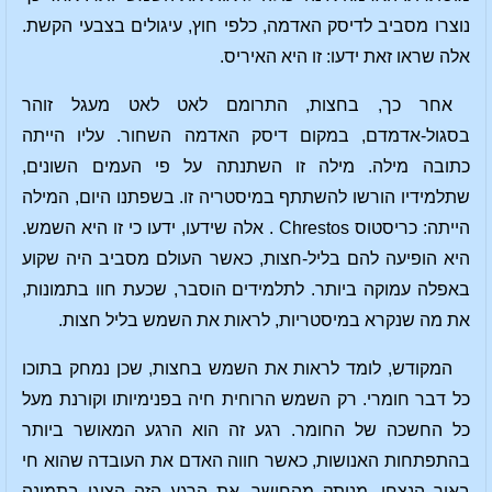
נוצרו מסביב לדיסק האדמה, כלפי חוץ, עיגולים בצבעי הקשת.
אלה שראו זאת ידעו: זו היא האיריס.
אחר כך, בחצות, התרומם לאט לאט מעגל זוהר
בסגול-אדמדם, במקום דיסק האדמה השחור. עליו הייתה
כתובה מילה. מילה זו השתנתה על פי העמים השונים,
שתלמידיו הורשו להשתתף במיסטריה זו. בשפתנו היום, המילה
הייתה: כריסטוס Chrestos . אלה שידעו, ידעו כי זו היא השמש.
היא הופיעה להם בליל-חצות, כאשר העולם מסביב היה שקוע
באפלה עמוקה ביותר. לתלמידים הוסבר, שכעת חוו בתמונות,
את מה שנקרא במיסטריות, לראות את השמש בליל חצות.
המקודש, לומד לראות את השמש בחצות, שכן נמחק בתוכו
כל דבר חומרי. רק השמש הרוחית חיה בפנימיותו וקורנת מעל
כל החשכה של החומר. רגע זה הוא הרגע המאושר ביותר
בהתפתחות האנושות, כאשר חווה האדם את העובדה שהוא חי
באור הנצחי, מנותק מהחושך. את הרגע הזה הציגו בתמונה