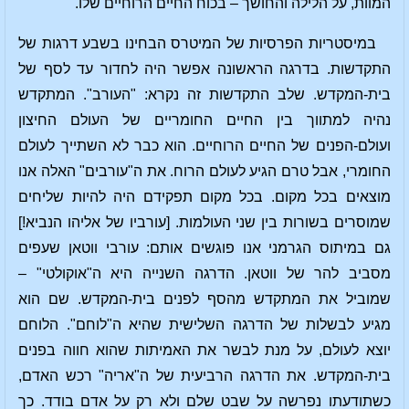
המוות, על הלילה והחושך – בכוח החיים הרוחיים שלו.
במיסטריות הפרסיות של המיטרס הבחינו בשבע דרגות של
התקדשות. בדרגה הראשונה אפשר היה לחדור עד לסף של
בית-המקדש. שלב התקדשות זה נקרא: "העורב". המתקדש
נהיה למתווך בין החיים החומריים של העולם החיצון
ועולם-הפנים של החיים הרוחיים. הוא כבר לא השתייך לעולם
החומרי, אבל טרם הגיע לעולם הרוח. את ה"עורבים" האלה אנו
מוצאים בכל מקום. בכל מקום תפקידם היה להיות שליחים
שמוסרים בשורות בין שני העולמות. [עורביו של אליהו הנביא!]
גם במיתוס הגרמני אנו פוגשים אותם: עורבי ווטאן שעפים
מסביב להר של ווטאן. הדרגה השנייה היא ה"אוקולטי" –
שמוביל את המתקדש מהסף לפנים בית-המקדש. שם הוא
מגיע לבשלות של הדרגה השלישית שהיא ה"לוחם". הלוחם
יוצא לעולם, על מנת לבשר את האמיתות שהוא חווה בפנים
בית-המקדש. את הדרגה הרביעית של ה"אריה" רכש האדם,
כשתודעתו נפרשה על שבט שלם ולא רק על אדם בודד. כך