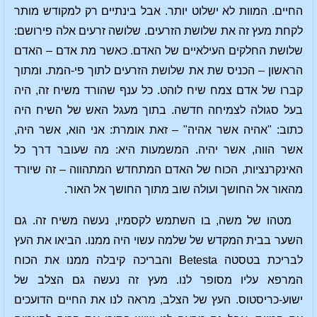
החיים. המוות לא ישלוט יותר. אבל בינתיים רק למקודש מותר
לקחת מעץ זה את שלושת הזרעים. שלושה זרעים אלה פירושם:
שלושת החלקים העילאיים של האדם. כאשר מת אדם – האדם
הראשון – הכניס שת את שלושת הזרעים לתוך פי-המת. ומתוך
קברו של אדם צמח שיח לוהט. כל ענף שהורד משיח זה, היה
בעל סגולה לצמיחה חדשה. בתוך מעגל האש של השיח היה
כתוב: "אהיה אשר אהיה" – זאת אומרת: אני הוא, אשר היה,
אשר הווה, אשר יהיה. המשמעות היא: מה שעובר דרך כל
האינקרנציות, הכוח של האדם המתחדש המתהווה – זה שיורד
מהאור אל החושך ועולה שוב מתוך החושך אל האור.
מטהו של משה, בו השתמש לקסמיו, נעשה משיח זה. גם
השער בבית המקדש של שלמה עשוי היה ממנו. הביאו את העץ
לבריכת בטסטה Betesta והבריכה קיבלה ממנו את הכוח
המרפא עליו מסופר לנו. מעץ זה נעשה גם הצלב של
ישוע-כריסטוס. העץ של הצלב, מראה לנו את החיים הדועכים