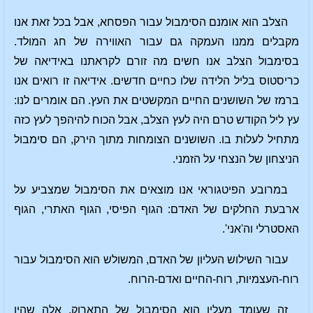
הצלב הוא אומנם הסימבול עבור הפסחא, אבל בכל זאת אנו
מקבלים ממנו העמקה גם עבור האווירה של חג המולד.
בסימבול הצלב אנו חשים מה זורם לקראתנו באידיאה של
כריסטוס בליל הלידה שלו כחיים חדשים. אידיאה זו רואים אנו
ברמז של השושנים החיים המקשטים את העץ. הם אומרים לנו:
עץ ליל הקודש טרם היה לעץ הצלב, אבל הכוח להיהפך לעץ כזה
מתחיל לעלות בו. השושנים הצומחות מתוך הירק, הם סימבול
הניצחון של הנצחי על הזמני.
במרובע הפיטגוראי אנו מוצאים את הסימבול שמצביע על
ארבעת החלקים של האדם: הגוף הפיסי, הגוף האתרי, הגוף
האסטרלי וה'אני'.
עבור השילוש העליון של האדם, המשולש הוא הסימבול עבור
רוח-העצמיות, רוח-החיים ואדם-הרוח.
זה שעומד מעליו הוא הסימבול של התארוק. אלה שהיו