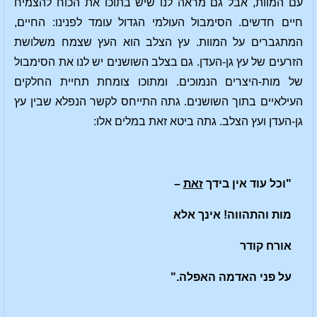
עם המוות, אבל גם מראה לנו שיש בתוכו את הכוח להצמיח
חיים חדשים. הסימבול העולמי הגדול עומד לפנינו: החיים,
המתגברים על המוות. עץ הצלב הוא העץ שצמח משלושת
הזרעים של עץ גן-העדן. גם בצלב השושנים יש לנו את הסימבול
של מות-היצרים הנמוכים. ומתוכו צומחת תחיית החלקים
העילאיים בתוך השושנים. גתה התייחס לקשר הנפלא שבין עץ
גן-העדן ועץ הצלב. גתה ביטא זאת במלים אלו:
"וכל עוד אין בידך
זאת
–
מות והתהווה! אינך אלא
אורח קודר
על פני האדמה האפלה."