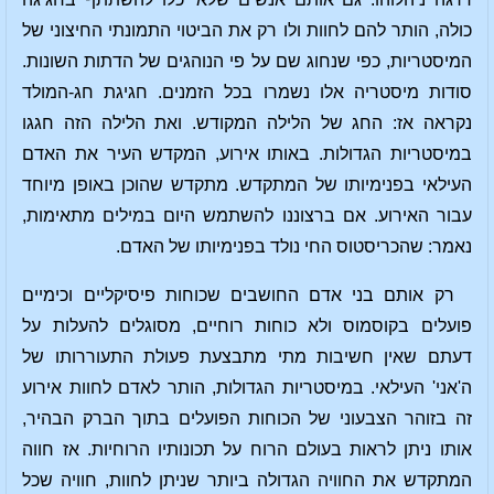
כולה, הותר להם לחוות ולו רק את הביטוי התמונתי החיצוני של
המיסטריות, כפי שנחוג שם על פי הנוהגים של הדתות השונות.
סודות מיסטריה אלו נשמרו בכל הזמנים. חגיגת חג-המולד
נקראה אז: החג של הלילה המקודש. ואת הלילה הזה חגגו
במיסטריות הגדולות. באותו אירוע, המקדש העיר את האדם
העילאי בפנימיותו של המתקדש. מתקדש שהוכן באופן מיוחד
עבור האירוע. אם ברצוננו להשתמש היום במילים מתאימות,
נאמר: שהכריסטוס החי נולד בפנימיותו של האדם.
רק אותם בני אדם החושבים שכוחות פיסיקליים וכימיים
פועלים בקוסמוס ולא כוחות רוחיים, מסוגלים להעלות על
דעתם שאין חשיבות מתי מתבצעת פעולת התעוררותו של
ה'אני' העילאי. במיסטריות הגדולות, הותר לאדם לחוות אירוע
זה בזוהר הצבעוני של הכוחות הפועלים בתוך הברק הבהיר,
אותו ניתן לראות בעולם הרוח על תכונותיו הרוחיות. אז חווה
המתקדש את החוויה הגדולה ביותר שניתן לחוות, חוויה שכל