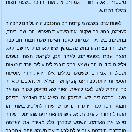
מיסטריות אלה, חוו התלמידים את אותו הדבר בשעת חצות
בלילה הקדוש.
לפנות ערב, בשעה מוקדמת הם התכנסו. היה עליהם להבהיר
לעצמם, בחשיבה שקטה, את משמעות האירוע. הם ישבו ביחד,
בחשיכה, בשתיקה עמוקה. כאשר הגיעה שעת חצות, הם כבר
ישבו יחד בצורה זו בחשיכה במשך שעות ארוכות. מחשבות על
הנצח עברו בפנימיותם. לאחר מכן, לקראת חצות, נשמעו
צלילים סודיים. הם נשמעו במקום כצלילים עולים ויורדים כגאות
ושפל. התלמידים ששמעו צלילים אלה ידעו: זוהי מוסיקת
הספירות. יראת כבוד עמוקה, קדושה, מילאה את הלבבות. אחר
כך התחיל לאט לאט להאיר. האור יצא מדיסק שטוח המואר
מעט. התלמידים ידעו שדיסק זה מייצג את האדמה. הדיסק
המואר הפך לכהה יותר ויותר עד שהשחיר לחלוטין. באותו זמן
התחיל החדר להתבהר. אלה שראו זאת ידעו שהדיסק השחור
מייצג את האדמה. השמש שבדרך כלל מאירה את האדמה
מוסתרת. האדמה אינה יכולה לראות את השמש יותר. אחר כך