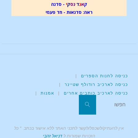
ק
א
נ
ד
י
נ
ס
ק
י
- סדנה
ראה: סדנאות - חד פעמי
כניסה לחנות הספרים
|
כניסה לארכיב רודולף שטיינר
|
כניסה לארכיב כותבים אחרים
|
אמנות
|
אין להעתיק/לשכפל/לקשר לתכני האתר ללא אישור בכתב * כל
הזכויות שמורות ל
דניאל זהבי