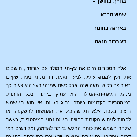
בחייך, בחושך –
שמש תברא.
באריגה בחומר
דע ברוח הנאה.
אלה המכירים היום את עץ-חג המולד עם אורותיו, חושבים
את העץ למנהג עתיק. למען האמת זהו מנהג צעיר, שקיים
באירופה בקושי מאה שנה. אבל כשם שמנהג העץ הוא צעיר, כך
מנהג חגיגת-חג-המולד הוא עתיק ביותר. בכל הדתות,
במיסטריות הקדומות ביותר, נחוג חג זה. אין הוא חג-שמש
חיצוני בלבד, אלא חג שהוביל את האנושות להשקפה, או
לפחות לניחוש מקורות ההוויה. חג זה נחוג במיסטריות, כאשר
שלחה השמש את כוחה החלש ביותר לאדמה, ומקודשים רמי
דרגה ניהלוהו. גם אותם אנשים שלא יכלו להשתתף בחגיגה