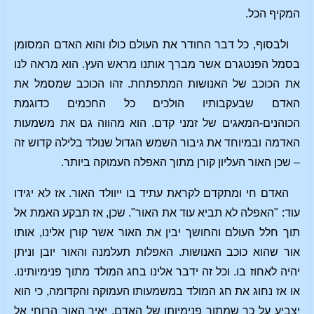
המקיף הכל.
ולבסוף, כל דבר החודר את העולם כולו והוא האדם המסומן
בסמל הפנטגרם אשר מברך אותנו מראש העץ. הוא מראה לנו
את הכוכב של האנושות המתפתחת. זהו הכוכב שמסמל את
האדם שבעקבותיו הולכים כל החכמים כדוגמת
הכוהנים-המאגים של זמני קדם. הוא מהווה גם את משמעות
האדמה ובמיוחד את גיבור השמש הגדול שנולד בלילה קדוש זה
– שכן האור העליון קורן מתוך האפלה העמוקה ביותר.
האדם חי ומתקדם לקראת עתיד בו ייוולד האור. אז לא יגידו
עוד: "האפלה לא תביא עוד את האור". שכן, אז תבקע האמת אל
תוך חלל העולם והחושך יבין את האור אשר קורן אלינו, אותו
אור שהוא כוכב האנושות. האפלות תעלמנה והאור יובן וניתן
יהיה לאחוז בו. וכל זה ידבר אלינו בחג המולד מתוך פנימיותינו.
או אז נחוג את חג המולד במשמעותו העמוקה והקדומה, כי הוא
יצביע על כך שמתוך פנימיותו של האדם, יאיר האור הרוחי אל