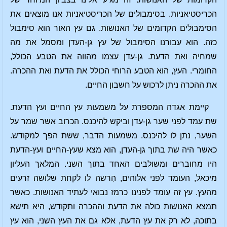
הכריסטיאניות. בסימבולים של הכריסטיאניות אנו מוצאים את
הסימבולים הקדומים של האנושות. גם עץ האור הוא סימבול
כזה. הוא עבורנו הסימבול של עץ גן-העדן ומסמל את מה
שמחיה ואת הדעת. גן-עדן עצמו מהווה את הטבע הכולל,
החומרי. העץ, הוא הטבע הרוחי הכולל את הדעת ואת ההכרה.
את ההכרה ניתן לרכוש על חשבון החיים.
קיימת אגדה המספרת על משמעות עץ החיים ועץ הדעת.
שת עמד לפני שער גן-עדן וביקש להיכנס. הכרוב אשר שמר על
השער, נתן לו להיכנס. משמעות הדבר, ששת הפך למקודש.
כאשר היה שת בתוך גן-העדן, הוא מצא שעץ-החיים ועץ-הדעת
היו מחוברים ומשולבים האחד בתוך השני. המלאך העליון
מיכאל, העומד לפני אלוהים, הִרשה לו לקחת שלושה זרעים
מהעץ. עץ זה עומד לפנינו כרמז נבואי לעתיד האנושות. כאשר
תמצא האנושות כולה את הדעת וההכרה ותקודש, היא תישא
בתוכה, לא רק את עץ הדעת, אלא גם את העץ השני, הוא עץ