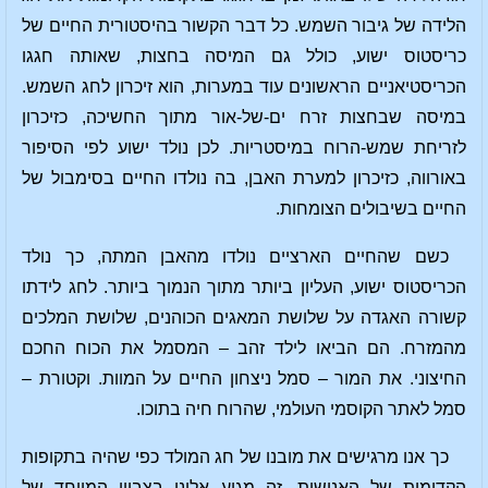
הלידה של גיבור השמש. כל דבר הקשור בהיסטורית החיים של
כריסטוס ישוע, כולל גם המיסה בחצות, שאותה חגגו
הכריסטיאניים הראשונים עוד במערות, הוא זיכרון לחג השמש.
במיסה שבחצות זרח ים-של-אור מתוך החשיכה, כזיכרון
לזריחת שמש-הרוח במיסטריות. לכן נולד ישוע לפי הסיפור
באורווה, כזיכרון למערת האבן, בה נולדו החיים בסימבול של
החיים בשיבולים הצומחות.
כשם שהחיים הארציים נולדו מהאבן המתה, כך נולד
הכריסטוס ישוע, העליון ביותר מתוך הנמוך ביותר. לחג לידתו
קשורה האגדה על שלושת המאגים הכוהנים, שלושת המלכים
מהמזרח. הם הביאו לילד זהב – המסמל את הכוח החכם
החיצוני. את המור – סמל ניצחון החיים על המוות. וקטורת –
סמל לאתר הקוסמי העולמי, שהרוח חיה בתוכו.
כך אנו מרגישים את מובנו של חג המולד כפי שהיה בתקופות
הקדומות של האנושות. זה מגיע אלינו בצביון המיוחד של