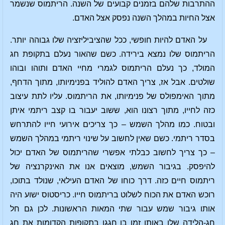
ההתרבות שלהם בזמנים קבועים של השנה. הריתמוס שנשמר
אצל החיות במהלך השנה נפסק אצל האדם.
על האדם להיות חופשי, ככל שהציביליזציה שלו גבוהה יותר.
הריתמוס שלו נמצא בירידה. כשם שהאור נעלם בתקופת חג
המולד, כך נעלם הריתמוס לגמרי מחיי האדם ותוהו ובוהו
שולטים. אבל אז, צריך האדם להוליד בפנימיותו, מתוך הדחף,
מתוך האימפולס של פנימיותו, את הריתמוס. עליו לתת עיצוב
כזה לחייו, מתוך רצונו הוא, ששוב יעבור בו קצב ריתמי איתן
ובטוח. כמו מהלך השמש – כך צריכים אירועי חייו להתרחש
בסדר ריתמי. כשם שאין לחשוב על שינוי ריתמי במהלך השמש
– כך צריך לחשוב כבלתי אפשרי שהריתמוס של האדם יכול
להיפסק. בגיבור השמש, מוצאים אנו את האינקרנציה של
ריתמוס חיים כזה. דרך כוחו של האדם העילאי, שנולד בתוכו,
רוכש האדם את הכוח לשלוט בריתמוס חייו. כריסטוס ישוע היה
אותו גיבור שמש עבור שתי המאות הראשונות. לכן גם חל
חג-הלידה שלו באותו זמן בו חגגו בתקופות הקדומות את חג