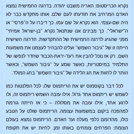
נקרא הכריסטוס: האריה משבט יהודה. בדרגה החמישית נמצא
האדם המרחיב את תודעתו לעם שלם. אותו מתקדש כבר לא
היה שם-עצמי. הוא נקרא על שם עמו. כך דיברו על ה"פרסי" או
ה"ישראלי". כך מבינים אנו שנתנאל נקרא "בן-ישראל אמיתי"
מפני שהגיע לדרגה החמישית של ההתקדשות. הדרגה השישית
הייתה זו של "גיבור השמש" ועלינו להבהיר לעצמנו את משמעות
השם. רק אז נוכל להבין את רעד-יראת-הכבוד שחדר לנפשו של
התלמיד במיסטריות, כאשר שמע על "גיבור השמש", וכאשר
הותר לו לחוות את חג הלידה של "גיבור השמש" בחג המולד.
לכל דבר בקוסמוס יש את הריתמוס שלו. לכל הפלנטות כמו
לשמש יש ריתמוס אחד גדול. אילו עזבה השמש ריתמוס זה, ולו
לרגע אחד, אילו עזבה את מסלולה – כי אז הייתה גורמת
למהפכה ביקום במשמעות עצומה. הריתמוס שולט על הטבע
כולו, מהדומם כלפי מעלה ועד האדם. הריתמוס נמצא בעולם
הצומח: הפרחים צומחים באותו זמן. לחיות יש את תקופת