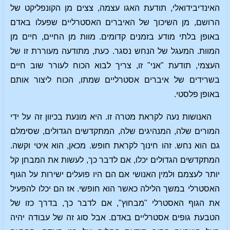
האינדיבידואלי, תודעת האגו עצמה, צצים מן הקונפליקט של
הרושם, מן השיכוך של האיברים האסטרליים שפעלו באדם
באופן בלתי מודע בזמנים קדומים. מוות מן החיים, חיים מן
המוות. המעגל של הנחש נסגר. כעת, מתודעה מעוררת זו של
העצמי, תודעת "אני" זו, צריך לבוא הכוח לעורר שוב חיים
בשרידים של איברים אסטרליים שמתו, הכוח ליצור אותם
באופן פלסטי.
האנושות נעה לקראת מטרה זו. היא מונעת בכיוון זה על ידי
המורים שלה, המנהיגים שלה, המתקדשים הגדולים, שסימלם
גם הוא נחש. זהו חינוך לקראת חופש. מכאן, הוא איטי וקשה.
המתקדשים הגדולים יכלו, אם לדבר כך, לעשות את המבחן קל
יותר לעצמם ולמין האנושי אם הם היו פועלים ישירות על הגוף
האסטרלי במשך הלילה כאשר הוא חופשי. אז הם יכלו להפעיל
את הגוף האסטרלי "מבחוץ", אם לדבר כך, בדרך כזו של
הטבעת גופים אסטרליים באדם. אבל סוג זה של עבודה יהיה