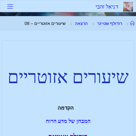
ד
נ
י
א
ל
ז
ה
ב
י
רודולף שטיינר
הרצאה
שיעורים אזוטריים – 08
שיעורים אזוטריים
הקדמה
המבחן של מדע הרוח