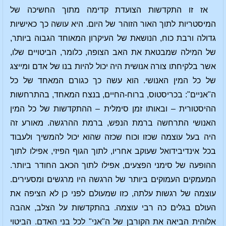
אז זו התקדשות הצועדת קדימה מתוך החשיכה של
המיסטריות לתוך האור הזוהר של היום. היא עושה כך כאישיות
גדולה ורבת כוח, הנושאת של העיקרון המאוחד הגבוה ביותר,
של המילה שמבטאת את האב הצופה, כלומר, הביטויים שלו,
אשר בלקיחתו צורה אנושית היה יכול להיות בנו של אדם ומייצג
של כל המין האנושי. הוא עשה כך כגורם המאחד של כל
ה"אניים": בכריסטוס, ברוח-החיים, בנצח המאחד, בהתרחשות
ההיסטורית – ובאותו זמן סימלית – ההתקדשות של כל המין
האנושי התרחשה ברמת הנפש, ברמת ההרגשה. מאורע זה
היה בעל עוצמה שכזו וכוח שכזה שהוא יכול להמשיך ולעבוד
בכל אינדיבידואל שעוקב אחריו, לתוך הגוף הפיזי, אפילו לתוך
ההופעה של סימני הפצעים, אפילו לתוך הכאב החודר ביותר.
המעמקים העמוקים ביותר של הרגשה היו מרגשים ומסעירים.
עוצמה של רגשות עלתה, כזו שמעולם לפני כן לא הציפה את
העולם בגלים כה רבי עוצמה. בהתקדשות על הצלב, אהבה
אלוהית הביאה את הקורבן של ה"אני" לכל בני האדם. הביטוי