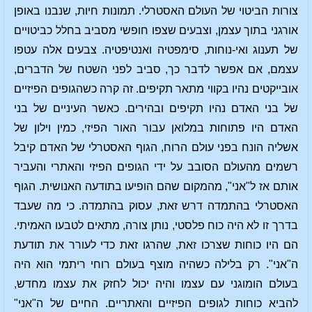
צורות הביטוי של העולם האסטרלי. תמונות חיות, שנבנו באופן
אורגני בתוך עצמן, וצבעים שצפו חופשי מסביב בחלל כביטויים
של תענוג ואי-נוחות, סימפטיה ואנטיפטיה. צבעים אלה עטפו
עצמם, אם אפשר לדבר כך, סביב לפני השטח של הדברים,
אובייקטים נהיו בקווי מתאר תקיפים. זה קרה כשהגופים הפיזיים
של בני האדם נהיו תקיפים ובהירים. כאשר העיניים של בני
האדם היו פתוחות במלואן עבור האור הפיזי, כמין וילון של
אשליה הונח בפני עולם הרוח, הגוף האסטרלי של האדם קיבל
רשמים מהעולם הסובב על ידי הגופים הפיזי והאתרי והעביר
אותם אז ל"אני", מהמקום שהם הופיעו בתודעה האנושית. הגוף
האסטרלי בהתמדה דרש זאת, עסוק בהתמדה. כי מה שעבד
בדרך זו לא היה כוח פלסטי, נותן צורה, מתאים לטבעו האמיתי.
הם היו כוחות שצרכו זאת, שהרגו זאת כדי לעורר את תודעת
ה"אני". רק בלילה כשהיה מוצף בעולם רוחי ריתמי הוא היה
בעולם הומוגני עם עצמו והיה יכול לחזק את עצמו מחדש,
להביא כוחות לגופים הפיזיים והאתריים. החיים של ה"אני"