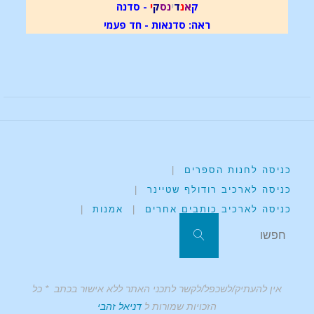
ק
א
נ
ד
י
נ
ס
ק
י
- סדנה
ראה: סדנאות - חד פעמי
כניסה לחנות הספרים
|
כניסה לארכיב רודולף שטיינר
|
כניסה לארכיב כותבים אחרים
|
אמנות
|
אין להעתיק/לשכפל/לקשר לתכני האתר ללא אישור בכתב * כל
הזכויות שמורות ל
דניאל זהבי