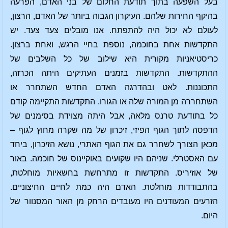
בעל השפעה בתוך תודעת החלום של בני האדם, הפרעה
בהיקף החירות שלהם. העיקרון הגבוה ביותר של האדם, הרצון,
לעולם לא יכול היה להתפתח. אנו מובלים צעד צעד. יש
התקדשות אחת בחוכמה, נוספת בחיי הרגש, ואחת ברצון.
כריסטיאניות מקורית היא שילוב של כל השלבים של
ההתקדשות. התקדשות בזמנים העתיקים היתה הכרזה,
התכוננות. לאט ובהדרגה האדם החדש השתחרר או
השתחררה מן המורה שלה או הגורו. התקדשות התקיימה קודם
כל בתודעת טרנס מלאה, אבל היתה מצוידת בסימנים של
הדפסה לתוך הגוף הפיזי, זיכרון של מה שקרה מחוץ לגוף –
מכאן הצורך לשחרר גם את הגוף האתרי, נושא הזיכרון, ביחד
עם האסטרלי. שניהם היו שקועים באוקיינוס של חוכמה. באור
של אוזיריס. התקדשות זו מתרחשת בחשאיות מוחלטת,
בהתבודדות מוחלטת. האדם היה כמת לחיים החיצוניים.
הזרעים המעודנים היו מעובדים הרחק מן האור המסנוור של
היום.