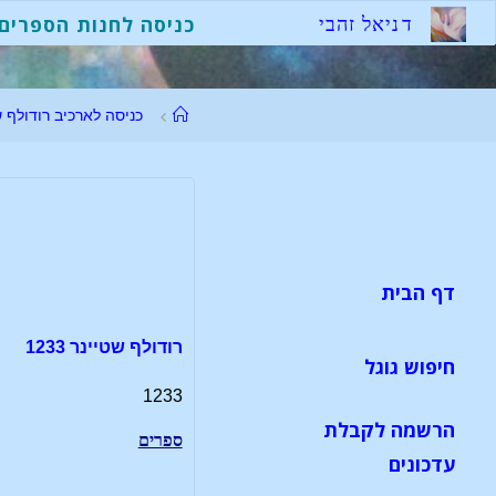
לגו
ד
נ
י
א
ל
ז
ה
ב
י
כניסה לחנות הספרים
תוכן
עמוד
כניסה לארכיב רודולף ש
ראשי
דף הבית
רודולף שטיינר 1233
חיפוש גוגל
1233
הרשמה לקבלת
ספרים
עדכונים