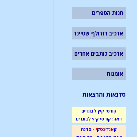
חנות הספרים
ארכיב רודולף שטיינר
ארכיב כותבים אחרים
אומנות
סדנאות והרצאות
קורסי קיץ לבוגרים
ראה: קורסי קיץ לבוגרים
ק
א
נ
ד
י
נ
ס
ק
י
- סדנה
ראה: סדנאות - חד פעמי