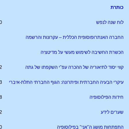
כותרת
לוח שנה לנפש
0
החברה האנתרופוסופית הכללית – עקרונות והרשמה
הכשרת החשיבה לשימוש מעשי על מדיטציה
קווי יסוד לתיאוריה של ההכרה עפ"י השקפתו של גתה
2
עיקרי הבעיה החברתית ופיתרונה: הגוף החברתי התלת-איברי
3
חידות הפילוסופיה
8
שערים לידע
2
התפתחות מושג ה"אני" בפילוסופיה
0