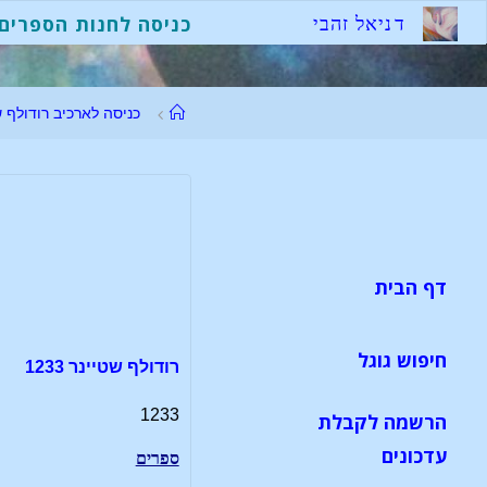
לגו
ד
נ
י
א
ל
ז
ה
ב
י
כניסה לחנות הספרים
תוכן
עמוד
כניסה לארכיב רודולף ש
ראשי
דף הבית
חיפוש גוגל
רודולף שטיינר 1233
1233
הרשמה לקבלת
עדכונים
ספרים