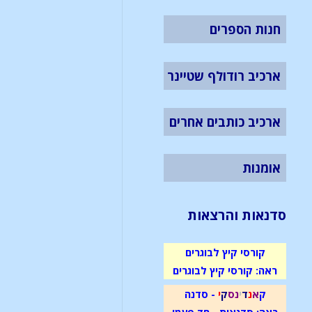
חנות הספרים
ארכיב רודולף שטיינר
ארכיב כותבים אחרים
אומנות
סדנאות והרצאות
קורסי קיץ לבוגרים
ראה: קורסי קיץ לבוגרים
ק
א
נ
ד
י
נ
ס
ק
י
- סדנה
ראה: סדנאות - חד פעמי