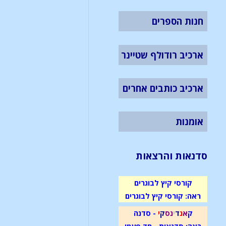
חנות הספרים
ארכיב רודולף שטיינר
ארכיב כותבים אחרים
אומנות
סדנאות והרצאות
קורסי קיץ לבוגרים
ראה: קורסי קיץ לבוגרים
ק
א
נ
ד
י
נ
ס
ק
י
- סדנה
ראה: סדנאות - חד פעמי