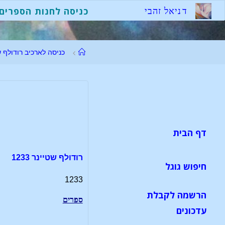
לגו
ד
נ
י
א
ל
ז
ה
ב
י
כניסה לחנות הספרים
תוכן
עמוד
כניסה לארכיב רודולף ש
ראשי
דף הבית
רודולף שטיינר 1233
חיפוש גוגל
1233
הרשמה לקבלת
ספרים
עדכונים