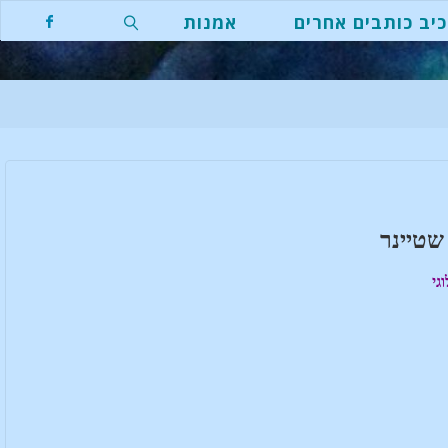
יב כותבים אחרים
אמנות
חפשו
שטיינר
גי