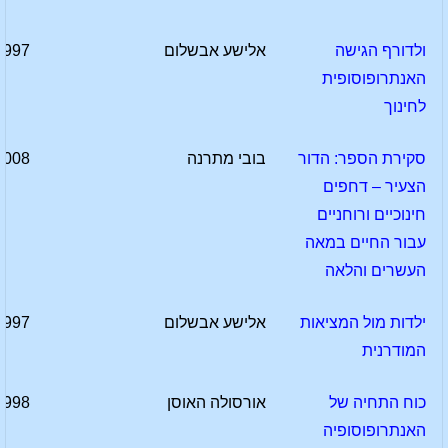
ולדורף הגישה
אלישע אבשלום
1997
האנתרופוסופית
לחינוך
סקירת הספר: הדור
בובי מתרנה
2008
הצעיר – דחפים
חינוכיים ורוחניים
עבור החיים במאה
העשרים והלאה
ילדות מול המציאות
אלישע אבשלום
1997
המודרנית
כוח התחיה של
אורסולה האוסן
1998
האנתרופוסופיה