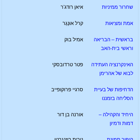
שחרור ממיניות
איאן רודג'ר
אמת ומציאות
קרל אוּנְגֵר
בראשית – הבריאה
אמיל בוק
וראשי בית-האב
האינקרנציה העתידה
פטר טרדובסקי
לבוא של אהרימן
הדחיפות של בעיית
סרגיי פרוקופייב
הסליחה בזמננו
היחיד והקהילה –
אורנה בן דור
דמות ודמיון
היפוך תמונת
נורית רוזנגרטן