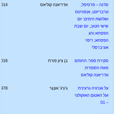
סדנה – פרסיפל,
אדריאנה קוליאס
2014
טרבריזנט, אנפורטס
ושלושת הימים: יום
שישי הטוב, יום שבת
הפסחא וחג
הפסחא; ריפוי
אוניברסלי
סקירת ספר: החותם
בן ציון פורת
2016
מאת הסופרת:
אדריאנה קוליאס
על אנרגיה גרעינית
ג'ורְג' אוּנְגֶר
1978
ועל האטום האוקולטי
– 01