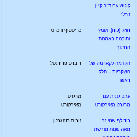
קוטש עם ד"ר ק'יין
היילי
חוזק [כוח], אומץ
כריסטוף וויכרט
וחוכמה באמנות
החינוך
הקדמה לקארמה של
רוברט פרידנטל
השקריות – חלק
ראשון
ערב גננות עם
מרגרט
מרגרט מאירקורט
מאירקורט
רודולף שטיינר –
נורית רוזנגרטן
מאה שנות מורשת