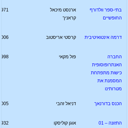
בתי-ספר וולדורף
ארנסט מיכאל
1971
החופשיים
קראניך
דרמה אינטואיטיבית
קרסטי אריסטוב
2006
החברה
פול מקאי
1998
האנתרופוסופית
כישות מתפתחת
המסמנת את
מטרותינו
הכנס בדורנאך
דניאל זהבי
2005
התזונה – 01
אוגן קוליסקו
1932