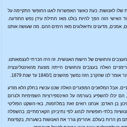
מית שלו לאנושות. כעת כאשר האפשרות לאגו החופשי התקיימה על
וד האישי הזה הפך להיות בולט מאז תחילת עידן נפש התודעה.
ים, אמנים, מדענים ותיאולוגים מאז הימים ההם. מה שעושה אותנו
צבים והחושים של הישות האנושית. זה היה הכרחי לעצמאותנו.
יים האלה בעצבים והחושים הייתה מונעת מהאינטליגנציה
הקרב הזה נמשך מהשנים 1840/1 עד שנת 1879.
מניים. אבל המלאכים המפגרים האלה שכנו עכשיו בחלק הלא מודע
, הם יכלו להשפיע בעורמה על האינספירציות השמימיות ולגרום
יכון בן האדם; אנחנו רואים זאת במלחמות, באי-השקט הפוליטי
ושיות בלתי-חופשיות לנהוג לפי נתיביהן הקארמתיים; בהשפלה
ם מן הרוח בעולם. אהרימן גורר את האנושות בשערות, בקפיצות