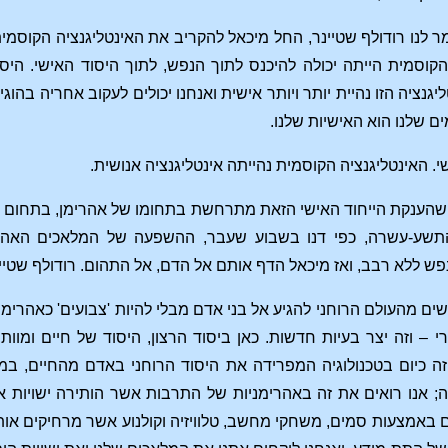
מר לנו רודולף שטיינר, החל מיכאל להקריב את האינטליגנציה הקוס
קוסמית הייתה יכולה להיכנס לתוך הנפש, לתוך היסוד האישי. היס
נציה הזו נהיית יותר ויותר אישית ואנחנו יכולים לעקוב אחריה בהוג
ם שלנו הוא האישיות שלנו.
. האינטליגנציה הקוסמית נהייתה אינטליגנציה אנושית.
שהענקת הייחוד האישי הזאת מתרחשת בתחומו של אהרימן, בתחום הע
ע-עשרה, כפי דנו בשבוע שעבר, ההשפעה של המלאכים האהרימנ
לא רבב, ואז מיכאל הדף אותם אל הדם, אל התהום. רודולף שטיינר אומר לנו ש
שים מהעולם הרוחני להגיע אל בני אדם מבלי להיות 'צבועים' כאהרי
– וזה יצר בעיות חדשות. כאן ביסוד הרצון, היסוד של חיים ומוות
 זה כיום בטכנולוגיה המפרידה את היסוד הרוחני באדם מהחיים, במ
 אנו רואים את זה באהרימניות של התרבות אשר הותירה ישויות אנ
באמצעות סמים, משחקי מחשב, טלוויזיה וקולנוע אשר מרחיקים אות