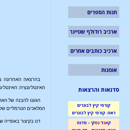
חנות הספרים
ארכיב רודולף שטיינר
ארכיב כותבים אחרים
אומנות
בהרצאה האחרונה בח
האינטליגנציה: האינטליג
סדנאות והרצאות
הגענו להבנה של האת
קורסי קיץ לבוגרים
המלאכים הנורמליים שלנ
ראה: קורסי קיץ לבוגרים
דנו בקיצור באופייה של מחלת הנפש, אשר ז
ק
א
נ
ד
י
נ
ס
ק
י
- סדנה
ראה: סדנאות - חד פעמי