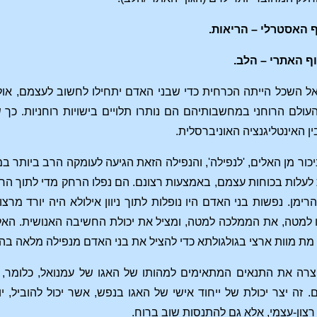
 האסטרלי – הריאות.
ף האתרי – הלב.
אל השכל הייתה הכרחית כדי שבני האדם יתחילו לחשוב לעצמם, אולם
עולם הרוחני במחשבותיהם הם נותרו תלויים בישויות רוחניות. כך
ן האינטליגנציה האוניברסלית.
כור מן האלים, 'לנפילה', והנפילה הזאת הגיעה לעומקה הרב ביותר 
לעלות בכוחות עצמם, באמצעות רצונם. הם נפלו הרחק מדי לתוך החו
ימן. נפשות בני האדם היו נופלות לתוך ניוון אילולא היה יורד מרצו
למטה, את הממלכה למטה, ומציל את יכולת החשיבה האנושית. האל ה
מת מוות ארצי בגולגולתא כדי להציל את בני האדם מנפילה מלאה ב
יצרה את התנאים המתאימים למהותו של האגו של עמנואל, כלומר, ל
 זה יצר יכולת של ייחוד אישי של האגו בנפש, אשר יכול להוביל,
ון-עצמי, אלא גם להתנסות שוב ברוח.