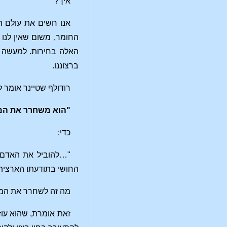
איך?
אנו חשים את עולם הח
החומר, משום שאין לנו 
האלה בחירות. למעשה רב
ברצוננו.
רודולף שטיינר אומר 
"הוא משחרר את המח
כדי:
"…להוביל את האדם ב
החושי בתודעתו הארצית.
מה זה לשחרר את המחש
זאת אומרת, שהוא עוז