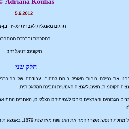
Adriana Koulias ©
5.6.2012
תרגום מאנגלית לעברית על-ידי
בן-צ
בהסכמת ובברכת המחברת
תיקונים: דניאל זהבי
חלק שני
נו את נפילת רוחות האופל ביחס לתהום, עבודתה של ההיררכי
נציה הקוסמית, האינטליגנציה האנושית והבינה המלאכותית.
רים הגבוהים והארציים ביחס לעמיתיהם הצלליים, האתרים התת-ארצ
ו.
יהמה את האנושות מאז שנת 1879, באמצעות המלאכים האפלים והאינספירציות שלהם. הלילה נדון בטיפול.