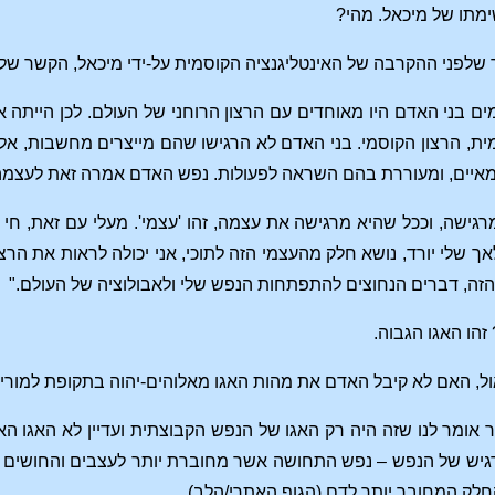
מתו של מיכאל. מהי?
שלפני ההקרבה של האינטליגנציה הקוסמית על-ידי מיכאל, הקשר של 
ם בני האדם היו מאוחדים עם הרצון הרוחני של העולם. לכן הייתה אי
ית, הרצון הקוסמי. בני האדם לא הרגישו שהם מייצרים מחשבות, א
מאיים, ומעוררת בהם השראה לפעולות. נפש האדם אמרה זאת לעצמה
גישה, וככל שהיא מרגישה את עצמה, זהו 'עצמי'. מעלי עם זאת, ח
 שלי יורד, נושא חלק מהעצמי הזה לתוכי, אני יכולה לראות את הרצ
 הזה, דברים הנחוצים להתפתחות הנפש שלי ולאבולוציה של העולם."
זהו האגו הגבוה.
ל, האם לא קיבל האדם את מהות האגו מאלוהים-יהוה בתקופת למורי
ר אומר לנו שזה היה רק ה​​אגו של הנפש הקבוצתית ועדיין לא האגו ה
יש של הנפש – נפש התחושה אשר מחוברת יותר לעצבים והחושים (ה
לק המחובר יותר לדם (הגוף האתרי/הלב).