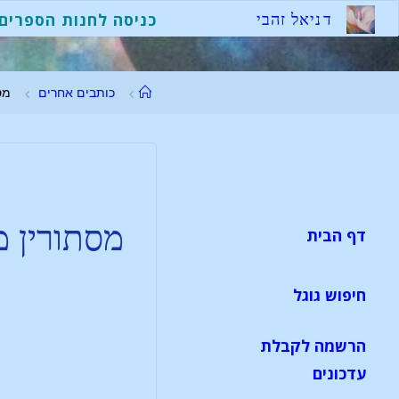
ד
נ
י
א
ל
ז
ה
ב
י
כניסה לחנות הספרים
כותבים אחרים
מסת
מסתורין מ
דף הבית
חיפוש גוגל
הרשמה לקבלת
עדכונים