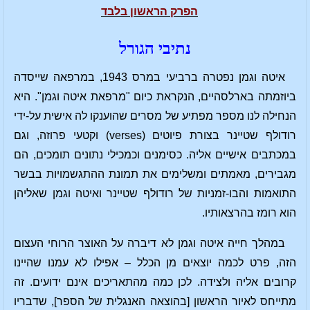
הפרק הראשון בלבד
נתיבי הגורל
איטה וגמן נפטרה ברביעי במרס 1943, במרפאה שייסדה
ביוזמתה בארלסהיים, הנקראת כיום "מרפאת איטה וגמן". היא
הנחילה לנו מספר מפתיע של מסרים שהוענקו לה אישית על-ידי
רודולף שטיינר בצורת פיוטים (verses) וקטעי פרוזה, וגם
במכתבים אישיים אליה. כסימנים וכמכילי נתונים תומכים, הם
מגבירים, מאמתים ומשלימים את תמונת ההתגשמויות בבשר
התואמות והבו-זמניות של רודולף שטיינר ואיטה וגמן שאליהן
הוא רומז בהרצאותיו.
במהלך חייה איטה וגמן לא דיברה על האוצר הרוחי העצום
הזה, פרט לכמה יוצאים מן הכלל – אפילו לא עמנו שהיינו
קרובים אליה ולצידה. לכן כמה מהתאריכים אינם ידועים. זה
מתייחס לאיור הראשון [בהוצאה האנגלית של הספר], שדבריו