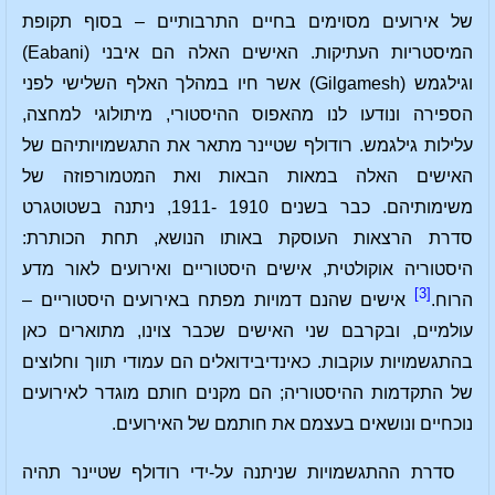
של אירועים מסוימים בחיים התרבותיים – בסוף תקופת
המיסטריות העתיקות. האישים האלה הם איבני (Eabani)
וגילגמש (Gilgamesh) אשר חיו במהלך האלף השלישי לפני
הספירה ונודעו לנו מהאפוס ההיסטורי, מיתולוגי למחצה,
עלילות גילגמש. רודולף שטיינר מתאר את התגשמויותיהם של
האישים האלה במאות הבאות ואת המטמורפוזה של
משימותיהם. כבר בשנים 1910 -1911, ניתנה בשטוטגרט
סדרת הרצאות העוסקת באותו הנושא, תחת הכותרת:
היסטוריה אוקולטית, אישים היסטוריים ואירועים לאור מדע
[3]
הרוח.
אישים שהנם דמויות מפתח באירועים היסטוריים –
עולמיים, ובקרבם שני האישים שכבר צוינו, מתוארים כאן
בהתגשמויות עוקבות. כאינדיבידואלים הם עמודי תווך וחלוצים
של התקדמות ההיסטוריה; הם מקנים חותם מוגדר לאירועים
נוכחיים ונושאים בעצמם את חותמם של האירועים.
סדרת ההתגשמויות שניתנה על-ידי רודולף שטיינר תהיה