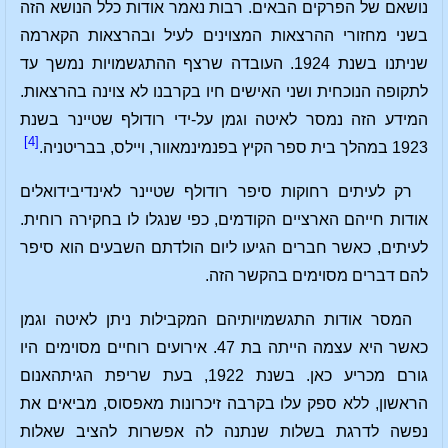
נושאם של הפרקים הבאים. רבות נאמר אודות כלל הנושא הזה
בשני מחזורי ההרצאות המצוינים לעיל ובהרצאות הקארמה
שניתנו בשנת 1924. העובדה שרצף ההתגשמויות נמשך עד
לתקופה הנוכחית ושני האישים חיו בקרבנו לא צוינה בהרצאות.
המידע הזה נמסר לאיטה וגמן על-ידי רודולף שטיינר בשנת
[4]
1923 במהלך בית ספר הקיץ בפנמינמאוור, ויילס, בבריטניה.
רק לעיתים רחוקות סיפר רודולף שטיינר לאינדיבידואלים
אודות חייהם הארציים הקודמים, כפי שנגלו לו בחקירה רוחית.
לעיתים, כאשר חברים הגיעו ליום הולדתם השבעים הוא סיפר
להם דברים מסוימים בהקשר הזה.
המסר אודות התגשמויותיהם המקבילות ניתן לאיטה וגמן
כאשר היא עצמה הייתה בת 47. אירועים רוחיים מסוימים היו
גורם מכריע כאן. בשנת 1922, בעת שריפת הגיתהאנום
הראשון, ללא ספק עלו בקרבה זיכרונות מאפסוס, מביאים את
נפשה לדרגת בשלות שנתנה לה אפשרות להציב שאלות