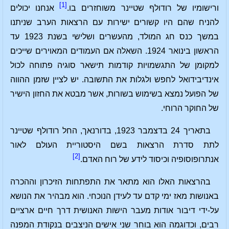
[1]
ורישומיו של רודולף שטיינר משוחזרים בו.
אנחנו יכולים
להניח שהם היו קשורים ישירות עם הרצאות הערב שניתנו
במשך כנס חג המולד, מהעשרים ושלישי בשנת 1923 עד
הראשון בינואר 1924. השאלה אם העמודים המאוירים שייכים
למקומן של התגשמויות קודמות תישאר סוגיה פתוחה לכול
אינדיבידואל לחפש ולגלות את התשובה. יש לציין שזמן ההווה
של הפועל נמצא בשימוש בשורות, אשר מבטא את החזון הישיר
של החוקר הרוחי.
בתאריך 24 בדצמבר 1923, בדורנאך, החל רודולף שטיינר
לתת סדרת הרצאות בשם היסטוריית העולם לאור
[2]
אנתרופוסופיה וכיסוד לידע של רוח האדם.
בהרצאות האלו הוא מתאר את התפתחות הזיכרון וההכרה
באנושות מאז ימי קדם עד לעידן הנוכחי. הוא מבהיר את הנושא
על-ידי דיבור אודות מעבר הישות האנושית דרך חיים ארציים
רבים, וכדוגמה הוא בוחר שני אישים הניצבים בנקודת המפנה