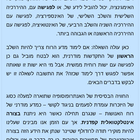
האימגינציה, יכול להוביל לידע של, או
לפגישה
עם, ההיררכיה
השלישית והשלב השלישי, של האינספירציה, לפגישה עם
ההיררכיה השניה והשלב הרביעי, של האינטואיציה, לפגישה עם
ההיררכיה הראשונה או הגבוהה ביותר.
כאן עולה השאלה: אם לימוד מדע הרוח צריך להיות השלב
הראשון
של התקדשות מודרנית, הוא לבטח מוביל גם כן
לפגישה עם ישות רוחית ממשית. אבל מי היא ישות זו שאותה
אפשר לפגוש דרך לימוד שכזה? את התשובה לשאלה זו יש
לבקש בדברים הבאים.
החוויה הבסיסית של האנתרופוסופיה שתוארה למעלה כסוג
של היזכרות עומדת לפעמים בניגוד לקושי – כמדע מודרני של
רוח האנושות – שנגרם תחילה כאשר היא ניתנת
בצורה
אינטלקטואלית קפדנית
. אך עם הזמן אנו מבינים שעלינו
להיות מוקירי תודה לרודולף שטיינר שנתן את הידע הזה בצורה
אובייקטיבית של מחשבות טהורות, כי רק בדרך זו אנו יכולים