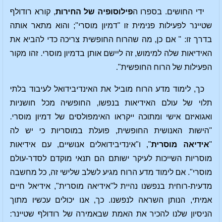
ידי החושים. בספרו ה
פילוסופיה של החירות
, קורא רודולף
שטיינר לפעילות פנימית זו "דמיון מוסרי"; והוא מתאר אותה
בדרך זו: " אם כן, מה שהרוח החופשית צריכה כדי להביא את
האידיאות שלה למימוש, זה ליישם אותן בדמיון מוסרי. זהו מקור
הפעילות של הרוח החופשית".
כך, לימוד מדע הרוח מוביל את האינדיבידואל לעיבוד בלתי
תלוי של עולם האידיאות בנפשו, החופשיה מכל חושניות
ואגואיזם אישי ומתוכה ייקראו האימפולסים של דמיון מוסרי.
"הישות האנושית החופשית, פועלת במוסריות כי יש לה
"
אידיאה מוסרית
", ו"אינדיבידואלים אנושיים, עם אידיאות
מוסריות השייכות לעיקר ישותם הם תנאי מוקדם לסדר-עולם
מוסרי". אם לימוד מדע הרוח מגיע לשלב שלישי זה, כל מחשבה
מדעית-רוחית בנפשנו נהיית ל"אידיאה מוסרית", אידיאל חיים
אמיתי, הנותן השראה לנפשנו. כך, אנו יכולים עכשיו מתוך
הניסיון שלנו להכיר את האמת שבאמירה של רודולף שטיינר: