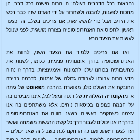
נחבאות בכל הדברים בעולם; הן הרוח הישנה בכל דבר, הן
מחכות לפענוח, להבנה ולשחרור על ידי האדם שזה כבר רכש
את הידע. אבל כדי להשיג זאת, אנו צריכים בשלב זה, כצעד
ראשון, לתפוס את האנתרופוסופיה בצורה מושגית, לפני שנוכל
לעשות את הצעד הבא.
ואז אנו צריכים ללמוד את הצעד השני, לחוות את
האנתרופוסופיה בדרך אומנותית פנימית, כלומר, לשנות את
מחשבותיה בכוחנו שלנו לתמונות ואימגינציות. בדרך זו נהיה
מדע הרוח עבורנו לעבודה גדולה של אמנות, לדרמה כבירה
החובקת את העולם כולו, מפוארת בהרבה מ
פאוסט
של גיתה
או מ
הקומדיה האלוהית
של דנטה ומעל לכל, איננו מביטים בה
על הבמה כצופים בכיסאות נוחים, אלא משתתפים בה אנו
עצמנו כשחקנים ראשיים. כשאנו חווים את האנתרופוסופיה
בדרך זו אנו יכולים לעבור דרך כל קשת הרגשות משמחה ואושר
ועד לצער וייאוש. ואם כה הרחקנו לכת בשביל זה שאנו יכולים –
בהתמסרותנו ללימוד האנתרופוסופיה – לשנות דרך כוחות