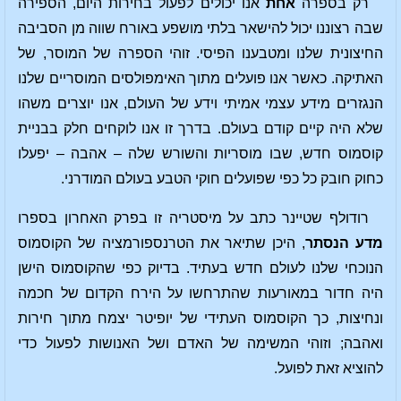
רק בספרה
אחת
אנו יכולים לפעול בחירות היום, הספירה
שבה רצוננו יכול להישאר בלתי מושפע באורח שווה מן הסביבה
החיצונית שלנו ומטבענו הפיסי. זוהי הספרה של המוסר, של
האתיקה. כאשר אנו פועלים מתוך האימפולסים המוסריים שלנו
הנגזרים מידע עצמי אמיתי וידע של העולם, אנו יוצרים משהו
שלא היה קיים קודם בעולם. בדרך זו אנו לוקחים חלק בבניית
קוסמוס חדש, שבו מוסריות והשורש שלה – אהבה – יפעלו
כחוק חובק כל כפי שפועלים חוקי הטבע בעולם המודרני.
רודולף שטיינר כתב על מיסטריה זו בפרק האחרון בספרו
מדע הנסתר
, היכן שתיאר את הטרנספורמציה של הקוסמוס
הנוכחי שלנו לעולם חדש בעתיד. בדיוק כפי שהקוסמוס הישן
היה חדור במאורעות שהתרחשו על הירח הקדום של חכמה
ונחיצות, כך הקוסמוס העתידי של יופיטר יצמח מתוך חירות
ואהבה; וזוהי המשימה של האדם ושל האנושות לפעול כדי
להוציא זאת לפועל.