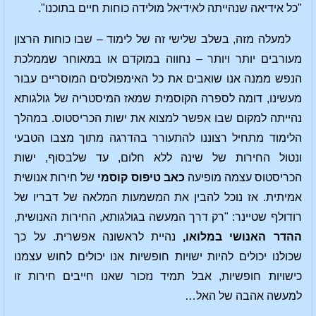
"כל אידיאה שנהייתה לאידיאל מולידה כוחות חיים בתוכנו".
למעלה מזה, בשלב שלישי זה של לימוד – שבו כוחות הרצון
מעורבים יותר ויותר – נחווה במוקדם או במאוחר שממלכת
הנפש ממנה אנו שואבים את כל האימפולסים המוסריים עבור
מעשינו, דומה לספרה הקוסמית שמאז המיסטריה של גולגותא
נהייתה למקום שבו אפשר למצוא את ישות הכריסטוס. במהלך
הלימוד מתחיל רצוננו להתעורר בהדרגה מתוך מצבו הטבעי
ונטול החירות של שינה ללא חלום, עד שלבסוף, ישות
הכריסטוס עצמה מופיעה
כאב טיפוס קוסמי
של חירות אנושית
אמיתית. אז נוכל להבין את המשמעות המלאה של דבריו של
רודולף שטיינר: "רק דרך המעשה בגולגותא, החירות האנושית,
ההדר האנושי במלואו,
נהיית לראשונה אפשרית. על כך
שכולנו יכולים להיות ישויות חופשיות אנו יכולים לחוש עצמנו
כישויות חופשיות, אבל תמיד נזכור שאנו חייבים חירות זו
למעשה אהבה של האל…