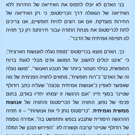
בני האדם לא יוכלו לתפוס את האידיאה של החירות ללא
האידיאה של הגאולה דרך הכריסטוס; כי רק האידיאה של
החירות מוצדקת. אם אנו רוצים להיות חופשיים, אנו צריכים
לתת לכריסטוס את מנחת התודה עבור חירותנו! רק כך תהיה
לנו תפיסה אמיתית של הדבר".
כך, האדם מוצא בכריסטוס "מופת נעלה לאנושות הארצית";
כי "איננו יכולים לחשוב על המושג אדם מבלי לגעת ברוח
החופשית, כגילוי הטהור ביותר של הטבע האנושי". "מושג נעלה
זה של האדם" כ"רוח חופשית", מתאים לחוויה הפנימית של מה
שאפשר לאפיין כ"אנושות אמיתית ונכונה" שעליה כתב רודולף
שטיינר בסוף חייו: "ועם הרגשה זו יצמחו יחדיו באדם, בחום
פנימי של נפש, החוויה של הכריסטוס והחוויה של
אנושות
ממשית ואמיתית
. "כריסטוס נותן לי את אנושיותי" – זו תהיה
ההרגשה היסודית שתנבע בנפש ותתפשט בה". אמירה נוספת
של רודולף שטיינר קרובה וקשורה לזו: "הפירוש הנכון של המלה