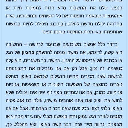
הנפש שלנו את מחשבות מדע הרוח לתמונות חיות או
אימגינציות שבאמת תופסות את כל רגשותינו ותחושותינו, נגלה
בהדרגה יכולת חדשה לחלוטין בתוכנו: היכולת לחיות ברגשות
שהתפתחו באי-תלות מוחלטת בגופנו הפיסי.
בדרך כלל אנשים משוכנעים שבניגוד לרגישה – החשיבה
היא קשה, לדוגמא, אם מישהו מנסה להתעמק
בהגיון
של הגל
או בכתביו של אריסטו על ההיגיון. רגישה, כך משערים, היא קלה
כנשימה. זה נכון; אבל רק אם אנו מגבילים את התבוננותנו
לרגשות שאנו מכירים מחיינו הרגילים שכמעט באופן מוחלט
נוצרים כתוצאה של השפעות חיצוניות או משאיפות אנוכיות
פנימיות. כמובן, אם אנו עומדים בפני נוף יפה איננו יכולים שלא
לחוש את יופיו; ואם איננו אוהבים מישהו, עולה בנו אנטיפטיה
באופן בלתי רצוני בכל פעם שאנו נזכרים באדם זה. אבל אם אנו
מנסים לעורר רגש עמוק וחזק בנפשנו מבלי שום גירוי מבחוץ או
מבפנים, נחווה מייד שזהו דבר קשה באופן יוצא מהכלל. כך,