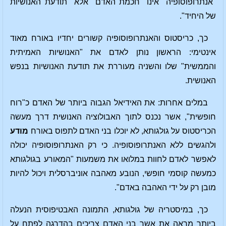
"אנתרופוסופיה" אינו "חכמת האדם" אלא "תודעת האנושיות
של היחיד".
כך, כריסטוס והאנתרופוסופיה קשורים יחדיו באורח מאוד
אינטימי: הראשון נותן לאדם את "האנושיות האמיתית
והממשית" שלו והשניה מעוררת את תודעת האנושיות בנפש
האנושית.
במלים אחרות: את האידיאל הגבוה ביותר של האדם כ"רוח
חופשית", אשר נכנס לתוך האבולוציה האנושית דרך מעשה
הכריסטוס על גולגותא, לא יוכלו בני האדם לתפוס באורח
מודע
ולהגשים ללא האנתרופוסופיה. כי רק האנתרופוסופיה יכולה
לאפשר לאדם לחוות במלואו את משמעות "המאורע בגולגותא
כמעשה קוסמי חופשי, הנובע מאהבה אוניברסלית ויכול להיות
מובן רק על ידי האהבה באדם".
כך, במיסטריה של גולגותא, התמונה האבטיפוסית הנעלה
ביותר מראה את אשר בני האדם צריכים בהדרגה לפתח על