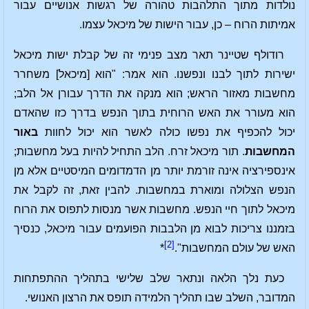
נולדות מתוך התלהבות טהורה של רגשות אנושיים עבור
אמיתות הרוח – כן, עבור הישות של מיכאל עצמו.
רודולף שטיינר תאר מצב פנימי זה של קבלת ישות מיכאל
ישירות לתוך לבנו ונפשנו. הוא אמר: "הוא [מיכאל] משחרר
מחשבות מאזור הראש; הוא מנקה את הדרך עבורן אל הלב;
הוא מעורר את האש הרוחית בתוך הנפש בדרך כזו שהאדם
יכול להכפיף את נפשו כולה לאשר הוא יכול לחוות
באור
המחשבות
. תור מיכאל זרח. הלב התחיל להיות בעל מחשבות;
אינספירציה אינה זורמת יותר מן הדמדומים המיסטיים אלא מן
הנפש הצלולה ומוארת במחשבות. להבין זאת, זה לקבל את
מיכאל לתוך חיי הנפש. מחשבות אשר מנסות לתפוס את הרוח
בזמננו צריכות לבוא מן הלבבות הפועמים עבור מיכאל, כנסיך
[2]
האש של עולם המחשבות".
*
כעת נלך הלאה ונתאר שלב שלישי בתהליך ההתפתחות
המדובר, השלב שבו תהליך הלמידה תופס את הרצון האנושי.