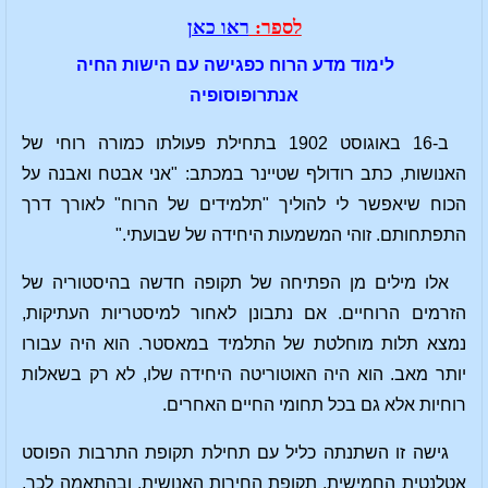
לספר:
ראו כאן
לימוד מדע הרוח כפגישה עם הישות החיה
אנתרופוסופיה
ב-16 באוגוסט 1902 בתחילת פעולתו כמורה רוחי של
האנושות, כתב רודולף שטיינר במכתב: "אני אבטח ואבנה על
הכוח שיאפשר לי להוליך "תלמידים של הרוח" לאורך דרך
התפתחותם. זוהי המשמעות היחידה של שבועתי."
אלו מילים מן הפתיחה של תקופה חדשה בהיסטוריה של
הזרמים הרוחיים. אם נתבונן לאחור למיסטריות העתיקות,
נמצא תלות מוחלטת של התלמיד במאסטר. הוא היה עבורו
יותר מאב. הוא היה האוטוריטה היחידה שלו, לא רק בשאלות
רוחיות אלא גם בכל תחומי החיים האחרים.
גישה זו השתנתה כליל עם תחילת תקופת התרבות הפוסט
אטלנטית החמישית. תקופת החירות האנושית. ובהתאמה לכך,