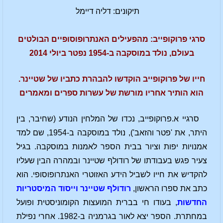
תיקונים: דליה דיימל
סרגי פרוקופייב: מהפעילים האנתרופוסופיים הבולטים
בעולם, נולד במוסקבה ב-1954 נפטר ביולי 2014
חייו של פרוקופייב הוקדשו להבהרת כתביו של שטיינר.
הוא הותיר אחריו מורשת של עשרות ספרים ומאמרים
סרגיי א.פרוקופייב, נכדו של המלחין הנודע (שחיבר, בין
היתר, את 'פטר והזאב'), נולד במוסקבה ב-1954, שם למד
אמנויות יפות וציור בבית הספר לאמנות במוסקבה. בגיל
צעיר פגש בעבודתו של רודולף שטיינר ובמהרה הבין שעליו
להקדיש את חייו לשביל הידע האזוטרי האנתרופוסופי. הוא
כתב את ספרו הראשון,
רודולף שטיינר וייסוד המיסטריות
החדשות
, בעודו חי בברית המועצות הקומוניסטית ופועל
במחתרת. הספר יצא לאור בגרמניה ב-1982. אחרי נפילת