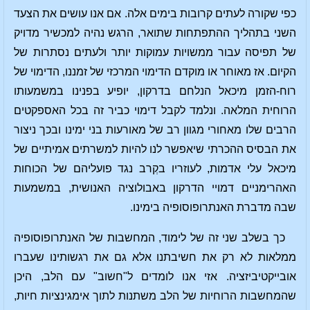
כפי שקורה לעתים קרובות בימים אלה. אם אנו עושים את הצעד
השני בתהליך ההתפתחות שתואר, הרגש נהיה למכשיר מדויק
של תפיסה עבור ממשויות עמוקות יותר ולעתים נסתרות של
הקיום. אז מאוחר או מוקדם הדימוי המרכזי של זמננו, הדימוי של
רוח-הזמן מיכאל הנלחם בדרקון, יופיע בפנינו במשמעותו
הרוחית המלאה. ונלמד לקבל דימוי כביר זה בכל האספקטים
הרבים שלו מאחורי מגוון רב של מאורעות בני ימינו ובכך ניצור
את הבסיס ההכרתי שיאפשר לנו להיות למשרתים אמיתיים של
מיכאל עלי אדמות, לעוזריו בקְרב נגד פועליהם של הכוחות
האהרימניים דמויי הדרקון באבולוציה האנושית, במשמעות
שבה מדברת האנתרופוסופיה בימינו.
כך בשלב שני זה של לימוד, המחשבות של האנתרופוסופיה
ממלאות לא רק את חשיבתנו אלא גם את רגשותינו שעברו
אובייקטיביזציה. אזי אנו לומדים ל"חשוב" עם הלב, היכן
שהמחשבות הרוחיות של הלב משתנות לתוך אימגינציות חיות,