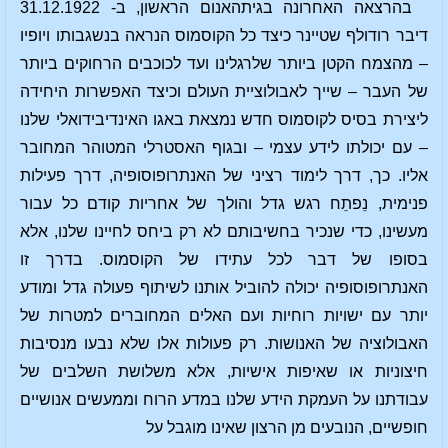
בהרצאה האחרונה בגיתהאנום הראשון, ב- 31.12.1922
דיבר רודולף שטיינר כיצד כל הקוסמוס הנראה בנשגבותו ויופיו
– מהצמח הקטן ביותר שלרגלינו ועד לכוכבים הרחוקים ביותר
של העבר – שייך לאבולוציית העולם וכיצד האפשרות היחידה
ליצירת בסיס לקוסמוס חדש נמצאת באגו האינדיבידואלי שלנו
– עם יכולתו לידע עצמי – ובגוף האסטרלי המטוהר המחובר
אליו. כך, דרך לימוד רציני של האנתרופוסופיה, דרך פעילות
פנימית, נֵפתֵח רגש גדל והולך של אחריות קודם כל עבור
מעשינו, כדי שנכיר בחשיבותם לא רק ביחס לחיינו שלנו, אלא
בסופו של דבר לכל עתידו של הקוסמוס. בדרך זו
האנתרופוסופיה יכולה להוביל אותנו לשיתוף פעולה גדל ומודע
יותר עם ישויות רוחיות ועם האלים המחוברים למטרות של
האבולוציה של האנושות. רק פעולות אלו שלא נבעו מנסיבות
חיצוניות או שאיפות אישיות, אלא משלושת השלבים של
עבודתנו על העמקת הידע שלנו במדע הרוח וממעשים אנושיים
חופשיים, הנובעים מן הרצון שאינו מוגבל על