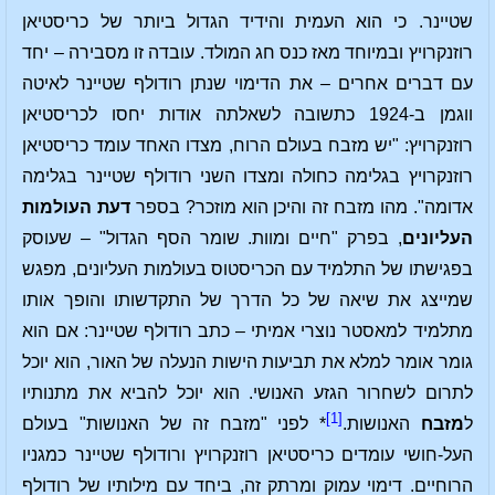
שטיינר. כי הוא העמית והידיד הגדול ביותר של כריסטיאן
רוזנקרויץ ובמיוחד מאז כנס חג המולד. עובדה זו מסבירה – יחד
עם דברים אחרים – את הדימוי שנתן רודולף שטיינר לאיטה
ווגמן ב-1924 כתשובה לשאלתה אודות יחסו לכריסטיאן
רוזנקרויץ: "יש מזבח בעולם הרוח, מצדו האחד עומד כריסטיאן
רוזנקרויץ בגלימה כחולה ומצדו השני רודולף שטיינר בגלימה
אדומה". מהו מזבח זה והיכן הוא מוזכר? בספר
דעת העולמות
העליונים
, בפרק "חיים ומוות. שומר הסף הגדול" – שעוסק
בפגישתו של התלמיד עם הכריסטוס בעולמות העליונים, מפגש
שמייצג את שיאה של כל הדרך של התקדשותו והופך אותו
מתלמיד למאסטר נוצרי אמיתי – כתב רודולף שטיינר: אם הוא
גומר אומר למלא את תביעות הישות הנעלה של האור, הוא יוכל
לתרום לשחרור הגזע האנושי. הוא יוכל להביא את מתנותיו
[1]
ל
מזבח
האנושות.
* לפני "מזבח זה של האנושות" בעולם
העל-חושי עומדים כריסטיאן רוזנקרויץ ורודולף שטיינר כמגניו
הרוחיים. דימוי עמוק ומרתק זה, ביחד עם מילותיו של רודולף