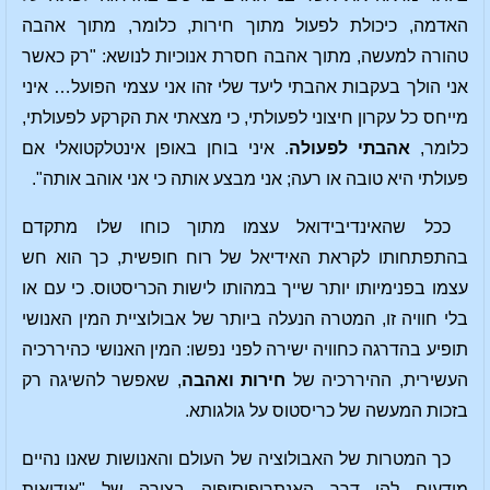
האדמה, כיכולת לפעול מתוך חירות, כלומר, מתוך אהבה
טהורה למעשה, מתוך אהבה חסרת אנוכיות לנושא: "רק כאשר
אני הולך בעקבות אהבתי ליעד שלי זהו אני עצמי הפועל… איני
מייחס כל עקרון חיצוני לפעולתי, כי מצאתי את הקרקע לפעולתי,
כלומר,
אהבתי לפעולה
. איני בוחן באופן אינטלקטואלי אם
פעולתי היא טובה או רעה; אני מבצע אותה כי אני אוהב אותה".
ככל שהאינדיבידואל עצמו מתוך כוחו שלו מתקדם
בהתפתחותו לקראת האידיאל של רוח חופשית, כך הוא חש
עצמו בפנימיותו יותר שייך במהותו לישות הכריסטוס. כי עם או
בלי חוויה זו, המטרה הנעלה ביותר של אבולוציית המין האנושי
תופיע בהדרגה כחוויה ישירה לפני נפשו: המין האנושי כהיררכיה
העשירית, ההיררכיה של
חירות ואהבה
, שאפשר להשיגה רק
בזכות המעשה של כריסטוס על גולגותא.
כך המטרות של האבולוציה של העולם והאנושות שאנו נהיים
מודעים להן דרך האנתרופוסופיה בצורה של "אידיאות