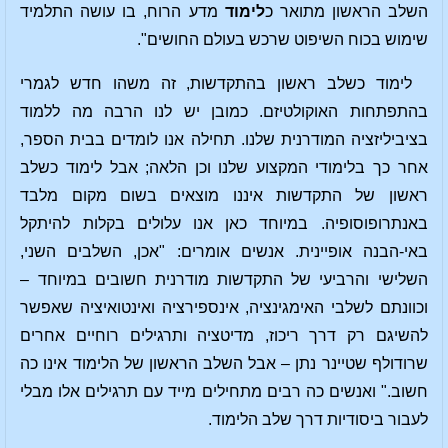
השלב הראשון מתואר כ
לימוד
מדע הרוח, בו עושה התלמיד
שימוש בכוח השיפוט שרכש בעולם החושים".
לימוד כשלב ראשון בהתקדשות, זה משהו חדש לגמרי
בהתפתחות האוקולטיזם. כמובן יש לנו הרבה מה ללמוד
בציביליזציה המודרנית שלנו. תחילה אנו לומדים בבית הספר,
אחר כך בלימודי המקצוע שלנו וכן הלאה; אבל לימוד כשלב
ראשון של התקדשות איננו מוצאים בשום מקום מלבד
באנתרופוסופיה. במיוחד כאן אנו עלולים בקלות להיתקל
באי-הבנה אופיינית. אנשים אומרים: "אכן, השלבים השני,
השלישי והרביעי של התקדשות מודרנית חשובים במיוחד –
וכוונתם לשלבי האימגינציה, אינספירציה ואינטואיציה שאפשר
להשיגם רק דרך ריכוז, מדיטציה ותרגילים רוחיים אחרים
שרודולף שטיינר נתן – אבל השלב הראשון של הלימוד אינו כה
חשוב." ואנשים כה רבים מתחילים מייד עם תרגילים אלו מבלי
לעבור ביסודיות דרך שלב הלימוד.