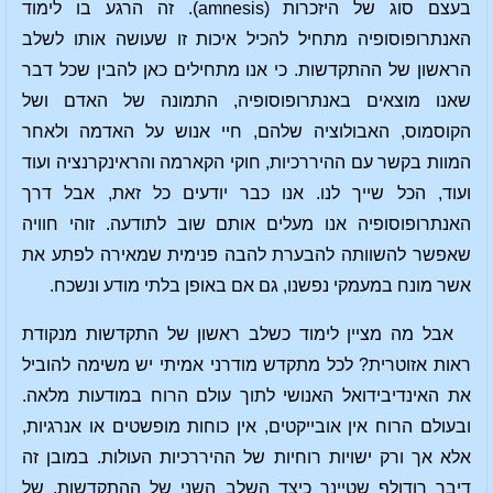
בעצם סוג של היזכרות (amnesis). זה הרגע בו לימוד
האנתרופוסופיה מתחיל להכיל איכות זו שעושה אותו לשלב
הראשון של ההתקדשות. כי אנו מתחילים כאן להבין שכל דבר
שאנו מוצאים באנתרופוסופיה, התמונה של האדם ושל
הקוסמוס, האבולוציה שלהם, חיי אנוש על האדמה ולאחר
המוות בקשר עם ההיררכיות, חוקי הקארמה והראינקרנציה ועוד
ועוד, הכל שייך לנו. אנו כבר יודעים כל זאת, אבל דרך
האנתרופוסופיה אנו מעלים אותם שוב לתודעה. זוהי חוויה
שאפשר להשוותה להבערת להבה פנימית שמאירה לפתע את
אשר מונח במעמקי נפשנו, גם אם באופן בלתי מודע ונשכח.
אבל מה מציין לימוד כשלב ראשון של התקדשות מנקודת
ראות אזוטרית? לכל מתקדש מודרני אמיתי יש משימה להוביל
את האינדיבידואל האנושי לתוך עולם הרוח במודעות מלאה.
ובעולם הרוח אין אובייקטים, אין כוחות מופשטים או אנרגיות,
אלא אך ורק ישויות רוחיות של ההיררכיות העולות. במובן זה
דיבר רודולף שטיינר כיצד השלב השני של ההתקדשות, של