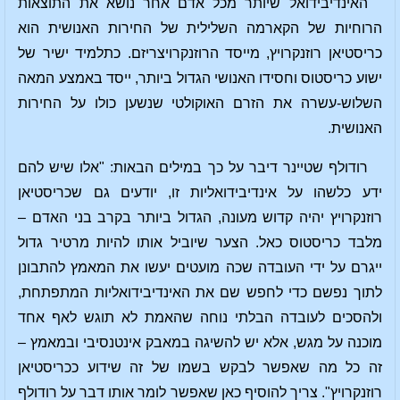
האינדיבידואל שיותר מכל אדם אחר נושא את התוצאות
הרוחיות של הקארמה השלילית של החירות האנושית הוא
כריסטיאן רוזנקרויץ, מייסד הרוזנקרויצריזם. כתלמיד ישיר של
ישוע כריסטוס וחסידו האנושי הגדול ביותר, ייסד באמצע המאה
השלוש-עשרה את הזרם האוקולטי שנשען כולו על החירות
האנושית.
רודולף שטיינר דיבר על כך במילים הבאות: "אלו שיש להם
ידע כלשהו על אינדיבידואליות זו, יודעים גם שכריסטיאן
רוזנקרויץ יהיה קדוש מעונה, הגדול ביותר בקרב בני האדם –
מלבד כריסטוס כאל. הצער שיוביל אותו להיות מרטיר גדול
ייגרם על ידי העובדה שכה מועטים יעשו את המאמץ להתבונן
לתוך נפשם כדי לחפש שם את האינדיבידואליות המתפתחת,
ולהסכים לעובדה הבלתי נוחה שהאמת לא תוגש לאף אחד
מוכנה על מגש, אלא יש להשיגה במאבק אינטנסיבי ובמאמץ –
זה כל מה שאפשר לבקש בשמו של זה שידוע ככריסטיאן
רוזנקרויץ". צריך להוסיף כאן שאפשר לומר אותו דבר על רודולף