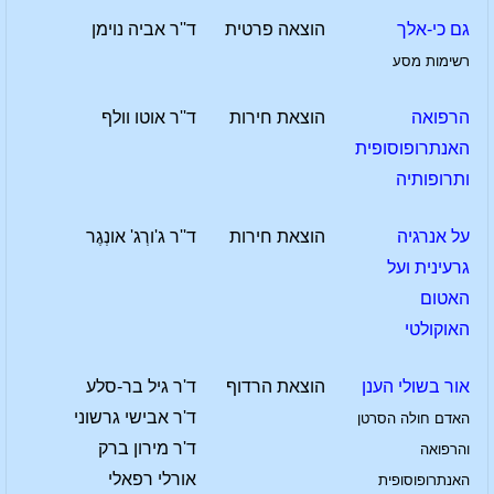
גם כי-אלך
הוצאה פרטית
ד''ר אביה נוימן
רשימות מסע
הרפואה
הוצאת חירות
ד''ר אוטו וולף
האנתרופוסופית
ותרופותיה
על אנרגיה
הוצאת חירות
ד''ר ג'ורְג' אונְגֶר
גרעינית ועל
האטום
האוקולטי
אור בשולי הענן
הוצאת הרדוף
ד'ר גיל בר-סלע
ד'ר אבישי גרשוני
האדם חולה הסרטן
ד'ר מירון ברק
והרפואה
אורלי רפאלי
האנתרופוסופית