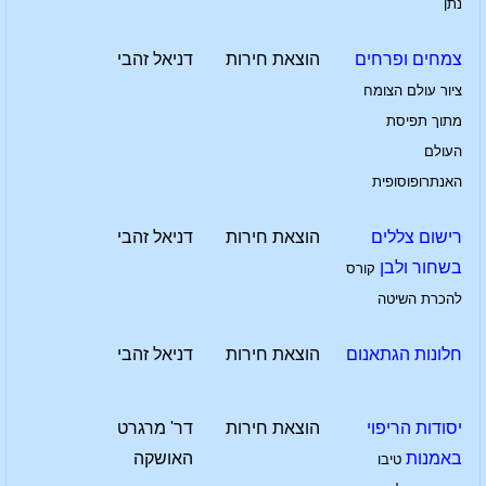
נתן
צמחים ופרחים
הוצאת חירות
דניאל זהבי
ציור עולם הצומח
מתוך תפיסת
העולם
האנתרופוסופית
רישום צללים
הוצאת חירות
דניאל זהבי
בשחור ולבן
קורס
להכרת השיטה
חלונות הגתאנום
הוצאת חירות
דניאל זהבי
יסודות הריפוי
הוצאת חירות
דר' מרגרט
באמנות
האושקה
טיבו