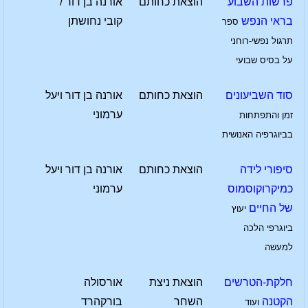
פרשות השבוע
הוצאת כחותם
אורנה בן דור /
בראי הנפש
קובי נחושתן
ספר
תרגול נפשי-רוחני
על בסיס שבועי
סוד השביעונים
הוצאת כחותם
אורנה בן דור ויעל
ערמוני
זמן והתפתחות
בביוגרפיה האנושית
סיפורי לידה
הוצאת כחותם
אורנה בן דור ויעל
כמיקרוקוסמוס
ערמוני
של החיים
יעוץ
ביוגרפי הלכה
למעשה
חלקת-הטרשים
הוצאת ניצת
אורסולה
הקטנה
השחר
בורקהרד
ועוד