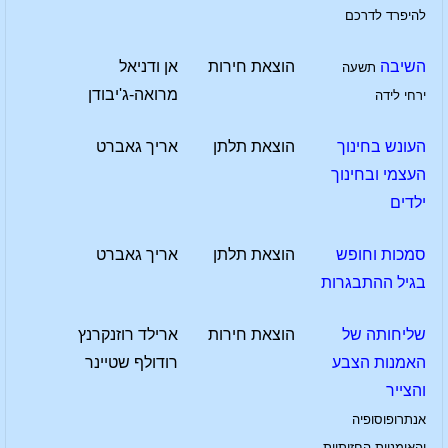
להיפרד לדרכם
השיבה
הוצאת חירות
אן ודניאל
תשעה
מרואה-ג'יבודן
ירחי לידה
העונש בחינוך
הוצאת תלתן
אריך גאברט
העצמי ובחינוך
ילדים
סמכות וחופש
הוצאת תלתן
אריך גאברט
בגיל ההתבגרות
שליחותה של
הוצאת חירות
ארילד רוזנקרנץ
האמנות הצבע
רודולף שטיינר
והצייר
אנתרופוסופיה
והאומניות החזותיות