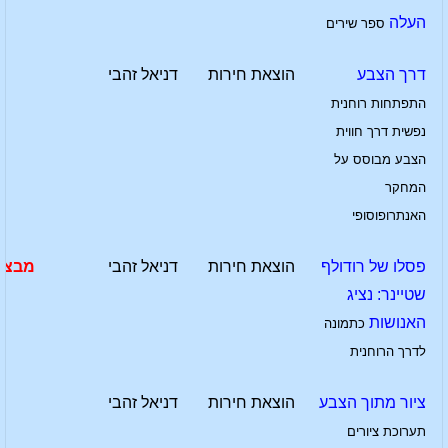
העלה
ספר שירים
דרך הצבע
הוצאת חירות
דניאל זהבי
התפתחות רוחנית
נפשית דרך חווית
הצבע מבוסס על
המחקר
האנתרופוסופי
פסלו של רודולף
הוצאת חירות
דניאל זהבי
מבצע
שטיינר: נציג
האנושות
כתמונה
לדרך הרוחנית
ציור מתוך הצבע
הוצאת חירות
דניאל זהבי
תערוכת ציורים