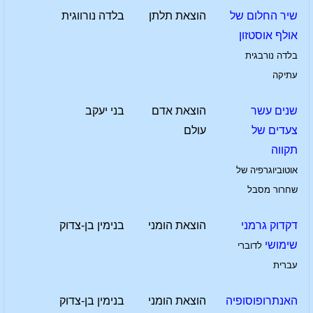
שיר החלום של
הוצאת תלתן
בלדה נורווגית
אולף אוסטזון
בלדה נורבגית
עתיקה
שנים עשר
הוצאת אדם
בני יעקב
צעדים של
עולם
תקווה
אוטוביוגרפיה של
שחרור מסבל
דקדוק גרמני
הוצאת הומני
בנימין בן-צדוק
שימושי
לדוברי
עברית
האנתרופוסופיה
הוצאת הומני
בנימין בן-צדוק