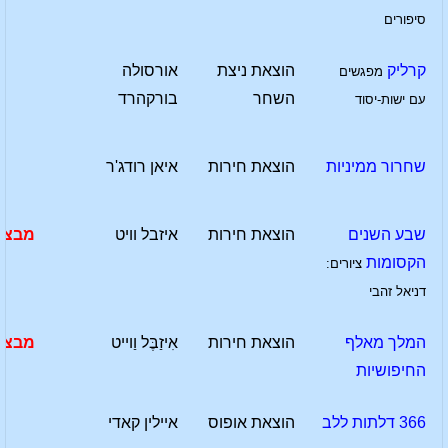
סיפורים
קרליק
הוצאת ניצת
אורסולה
מפגשים
השחר
בורקהרד
עם ישות-יסוד
שחרור ממיניות
הוצאת חירות
איאן רודג'ר
שבע השנים
הוצאת חירות
איזבל וויט
מבצע
הקסומות
ציורים:
דניאל זהבי
המלך מאלף
הוצאת חירות
אִיזַבֶּל וַוייט
מבצע
החיפושיות
366 דלתות ללב
הוצאת אופוס
איילין קאדי