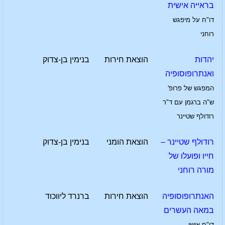
בראייה אישית
דו"ח על מיפגש
רוחני
יהדות
הוצאת חירות
בנימין בן-צדוק
ואנתרופוסופיה
המפגש של פרופ'
ש"ה ברגמן עם ד"ר
רודולף שטיינר
רודולף שטיינר –
הוצאת הומני
בנימין בן-צדוק
חייו ופועלו של
מורה רוחני
האנתרופוסופיה
הוצאת חירות
ברנרד ליווכוד
במאה העשרים
דו"ח אישי