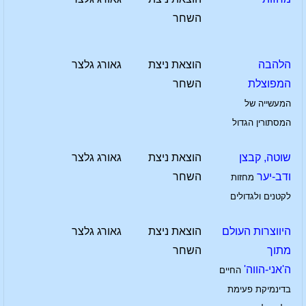
השחר
הלהבה
הוצאת ניצת
גאורג גלצר
המפוצלת
השחר
המעשייה של
המסתורין הגדול
שוטה, קבצן
הוצאת ניצת
גאורג גלצר
ודב-יער
השחר
מחזות
לקטנים ולגדולים
היווצרות העולם
הוצאת ניצת
גאורג גלצר
מתוך
השחר
ה'אני-הווה'
החיים
בדינמיקת פעימת