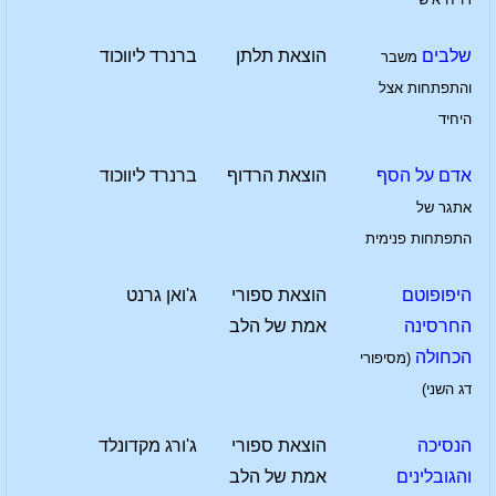
שלבים
הוצאת תלתן
ברנרד ליווכוד
משבר
והתפתחות אצל
היחיד
אדם על הסף
הוצאת הרדוף
ברנרד ליווכוד
אתגר של
התפתחות פנימית
היפופוטם
הוצאת ספורי
ג'ואן גרנט
החרסינה
אמת של הלב
הכחולה
(מסיפורי
דג השני)
הנסיכה
הוצאת ספורי
ג'ורג מקדונלד
והגובלינים
אמת של הלב