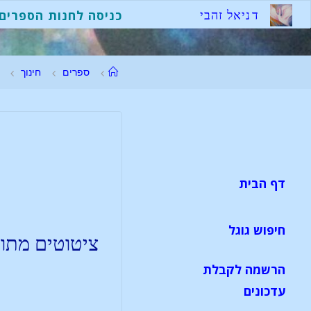
ד
נ
י
א
ל
ז
ה
ב
י
כניסה לחנות הספרים
ספרים
חינוך
דף הבית
חיפוש גוגל
ציטוטים מתוך
הרשמה לקבלת
עדכונים