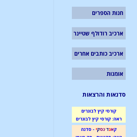
חנות הספרים
ארכיב רודולף שטיינר
ארכיב כותבים אחרים
אומנות
סדנאות והרצאות
קורסי קיץ לבוגרים
ראה: קורסי קיץ לבוגרים
ק
א
נ
ד
י
נ
ס
ק
י
- סדנה
ראה: סדנאות - חד פעמי