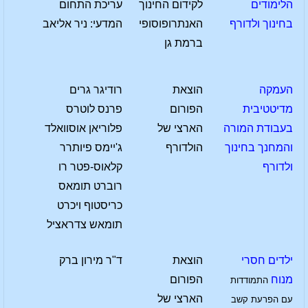
הלימודים
לקידום החינוך
עריכת התחום
בחינוך ולדורף
האנתרופוסופי
המדעי: ניר אליאב
ברמת גן
העמקה
הוצאת
רודיגר גרים
מדיטטיבית
הפורום
פרנס לוטרס
בעבודת המורה
הארצי של
פלוריאן אוסוואלד
והמחנך בחינוך
הולדורף
ג'יימס פיותרר
ולדורף
קלאוס-פטר רו
רוברט תומאס
כריסטוף ויכרט
תומאש צדראציל
ילדים חסרי
הוצאת
ד"ר מירון ברק
מנוח
הפורום
התמודדות
הארצי של
עם הפרעת קשב