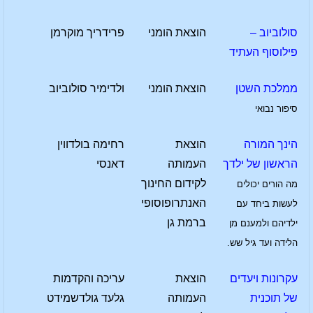
סולוביוב –
הוצאת הומני
פרידריך מוקרמן
פילוסוף העתיד
ממלכת השטן
הוצאת הומני
ולדימיר סולוביוב
סיפור נבואי
הינך המורה
הוצאת
רחימה בולדווין
הראשון של ילדך
העמותה
דאנסי
לקידום החינוך
מה הורים יכולים
האנתרופוסופי
לעשות ביחד עם
ברמת גן
ילדיהם ולמענם מן
הלידה ועד גיל שש.
עקרונות ויעדים
הוצאת
עריכה והקדמות
של תוכנית
העמותה
גלעד גולדשמידט