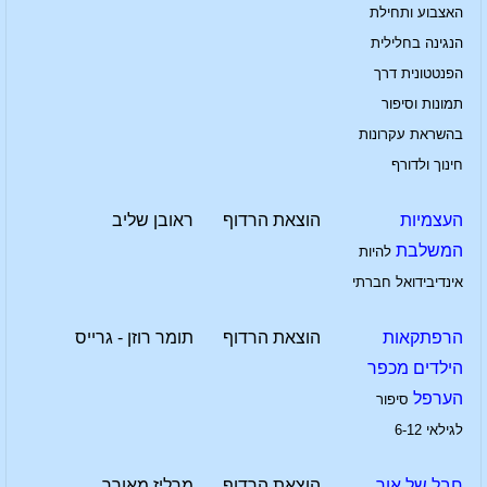
האצבוע ותחילת
הנגינה בחלילית
הפנטטונית דרך
תמונות וסיפור
בהשראת עקרונות
חינוך ולדורף
העצמיות
הוצאת הרדוף
ראובן שליב
המשלבת
להיות
אינדיבידואל חברתי
הרפתקאות
הוצאת הרדוף
תומר רוזן - גרייס
הילדים מכפר
הערפל
סיפור
לגילאי 6-12
חבל של אור
הוצאת הרדוף
מרליז מאורר