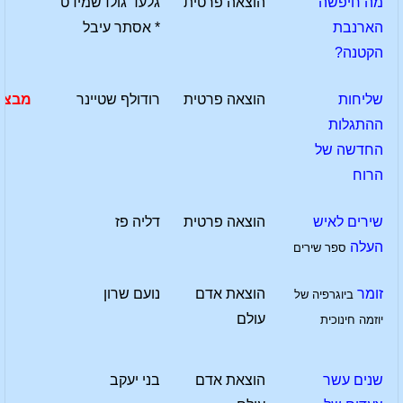
מה חיפשה
הוצאה פרטית
גלעד גולדשמידט
הארנבת
* אסתר עיבל
הקטנה?
שליחות
הוצאה פרטית
רודולף שטיינר
מבצע
ההתגלות
החדשה של
הרוח
שירים לאיש
הוצאה פרטית
דליה פז
העלה
ספר שירים
זומר
הוצאת אדם
נועם שרון
ביוגרפיה של
עולם
יוזמה חינוכית
שנים עשר
הוצאת אדם
בני יעקב