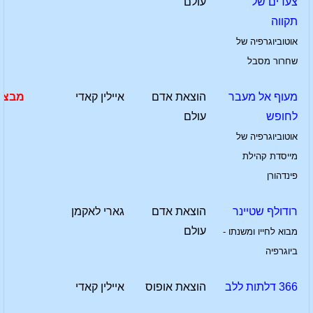
צעדים של
עולם
תקווה
אוטוביוגרפיה של
שחרור מסבל
מעוף אל מעבר
הוצאת אדם
איילין קאדי
מבצע
לחופש
עולם
אוטוביוגרפיה של
מייסדת קהילת
פינדהורן
רודולף שטיינר
הוצאת אדם
גארי לאקמן
עולם
מבוא לחייו ומשנתו -
ביוגרפיה
366 דלתות ללב
הוצאת אופוס
איילין קאדי