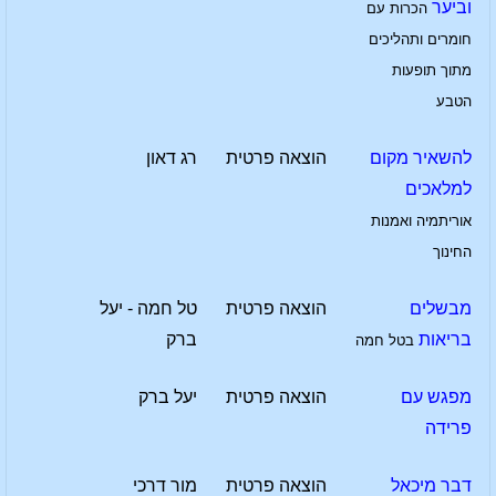
וביער
הכרות עם
חומרים ותהליכים
מתוך תופעות
הטבע
להשאיר מקום
הוצאה פרטית
רג דאון
למלאכים
אוריתמיה ואמנות
החינוך
מבשלים
הוצאה פרטית
טל חמה - יעל
בריאות
ברק
בטל חמה
מפגש עם
הוצאה פרטית
יעל ברק
פרידה
דבר מיכאל
הוצאה פרטית
מור דרכי