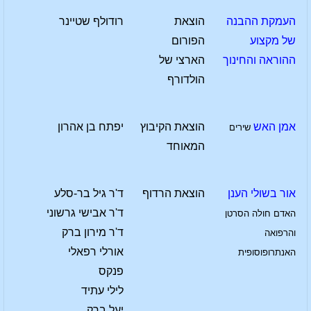
העמקת ההבנה
הוצאת
רודולף שטיינר
של מקצוע
הפורום
ההוראה והחינוך
הארצי של
הולדורף
אמן האש
הוצאת הקיבוץ
יפתח בן אהרון
שירים
המאוחד
אור בשולי הענן
הוצאת הרדוף
ד'ר גיל בר-סלע
ד'ר אבישי גרשוני
האדם חולה הסרטן
ד'ר מירון ברק
והרפואה
אורלי רפאלי
האנתרופוסופית
פנקס
לילי עתיד
יעל ברק