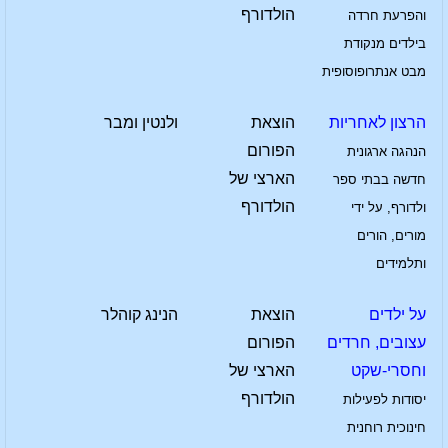
הולדורף
והפרעת חרדה
בילדים מנקודת
מבט אנתרופוסופית
הרצון לאחריות
הוצאת
ולנטין ומבר
הפורום
הנהגה ארגונית
הארצי של
חדשה בבתי ספר
הולדורף
ולדורף, על ידי
מורים, הורים
ותלמידים
על ילדים
הוצאת
הנינג קוהלר
עצובים, חרדים
הפורום
וחסרי-שקט
הארצי של
הולדורף
יסודות לפעילות
חינוכית רוחנית