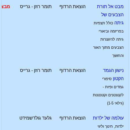
מבט אל תורת
הוצאת הרדוף
תומר רוזן - גרייס
מבצע
הצבעים של
גיתה
כולל תצפיות
בפריזמה וביאורי
גיתה להיווצרות
הצבעים מתוך האור
והחושך
נישון הגמד
הוצאת הרדוף
תומר רוזן - גרייס
הקטון
סיפורי
גמדים ופיות -
לקטנטנים וקטנטנות
(גילאי 1-5)
עולמה של ילדות
הוצאת הרדוף
גלעד גולדשמידט
ילדות, חינוך וליווי