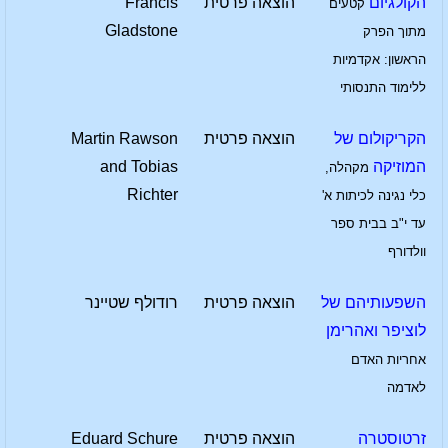
הקולגיום
הוצאה פרטית
Francis
קטעים
Gladstone
מתוך הפרק
הראשון: אקדמיות
ללימוד התנסותי
הקריקולום של
הוצאה פרטית
Martin Rawson
המוזיקה
and Tobias
מקהלה,
Richter
כלי נגינה לכיתות א'
עד י"ב בבית ספר
וולדורף
השפעותיהם של
הוצאה פרטית
רודולף שטיינר
לוציפר ואהרימן
אחריות האדם
לאדמה
זרטוסטרה
הוצאה פרטית
Eduard Schure