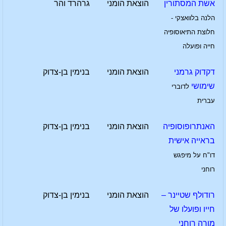
אשת המסתורין
הוצאת הומני
גרהרד והר
הלנה בלוואצקי -
חלוצת התיאוסופיה
חייה ופועלה
דקדוק גרמני
הוצאת הומני
בנימין בן-צדוק
שימושי
לדוברי
עברית
האנתרופוסופיה
הוצאת הומני
בנימין בן-צדוק
בראייה אישית
דו"ח על מיפגש
רוחני
רודולף שטיינר –
הוצאת הומני
בנימין בן-צדוק
חייו ופועלו של
מורה רוחני