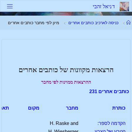
לגו
ד
נ
י
א
ל
ז
ה
ב
י
תוכן
עמוד
כניסה לארכיב כותבים אחרים
מיון לפי מחבר כותבים אחרים
ראשי
הרצאות מקוונות של כותבים אחרים
ההרצאות ממוינות לפי מחבר
כותבים אחרים 231
כותרת
מחבר
מקום
תארי
הקדמה לספר:
H. Raske and
הטבע של הצבע
H. Wiesberger