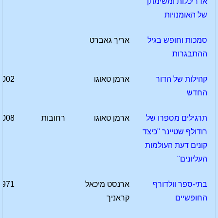
אדריכלות ומשימתן
של האומנויות
סמכות וחופש בגיל
אריך גאברט
ההתבגרות
קהילות של הדור
ארמן טאוגו
2002
החדש
תרגילים מספרו של
ארמן טאוגו
רחובות
2008
רודולף שטיינר "כיצד
קונים דעת העולמות
העליונים"
בתי-ספר וולדורף
ארנסט מיכאל
1971
החופשיים
קראניך