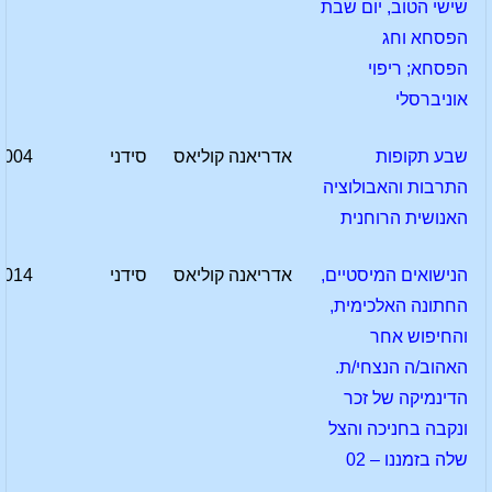
שישי הטוב, יום שבת
הפסחא וחג
הפסחא; ריפוי
אוניברסלי
שבע תקופות
אדריאנה קוליאס
סידני
2004
התרבות והאבולוציה
האנושית הרוחנית
הנישואים המיסטיים,
אדריאנה קוליאס
סידני
2014
החתונה האלכימית,
והחיפוש אחר
האהוב/ה הנצחי/ת.
הדינמיקה של זכר
ונקבה בחניכה והצל
שלה בזמננו – 02