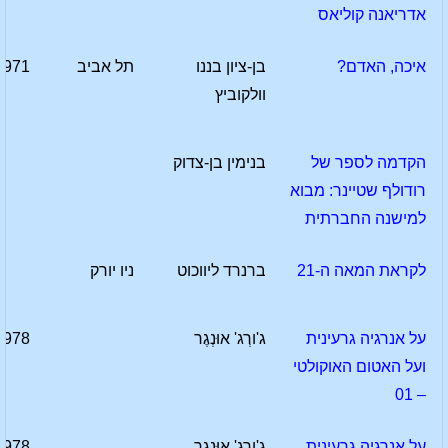
אדריאנה קוליאס
איכה, האדם?
בן-ציון בננו
תל אביב
1971
וולקוביץ
הקדמה לספר של
בנימין בן-צדוק
רודולף שטיינר: מבוא
למישנה החברתית
לקראת המאה ה-21
ברנרד ליווכוט
ניו יורק
על אנרגיה גרעינית
ג'ורְג' אוּנְגֶר
1978
ועל האטום האוקולטי
– 01
על אנרגיה גרעינית
ג'ורְג' אוּנְגֶר
1978