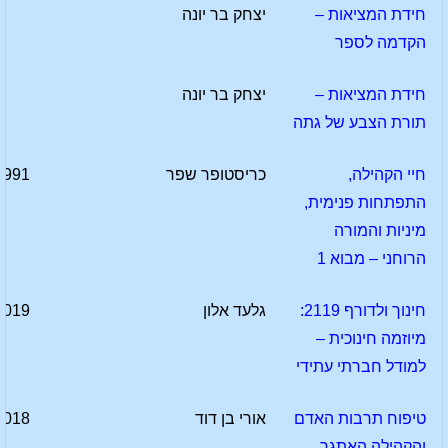
חידת המציאות –
יצחק בר יונה
הקדמה לספר
חידת המציאות –
יצחק בר יונה
תורת הצבע של גתה
חיי הקהילה,
כריסטופר שפר
1991
התפתחות פנימית,
מיניות והמורה
הרוחני – מבוא 1
חינוך ולדורף 2119:
גלעד אלון
2019
מיוזמה חינוכית –
למודל חברתי עתידי
טיפוח תרבות האדם
אורי בן דוד
2018
והקהילה האתגר