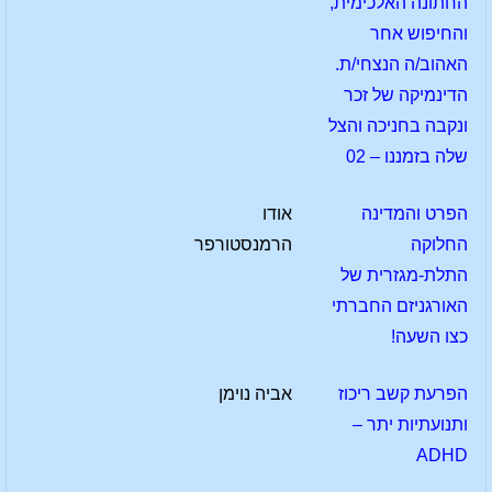
החתונה האלכימית,
והחיפוש אחר
האהוב/ה הנצחי/ת.
הדינמיקה של זכר
ונקבה בחניכה והצל
שלה בזמננו – 02
הפרט והמדינה
אודו
החלוקה
הרמנסטורפר
התלת-מגזרית של
האורגניזם החברתי
כצו השעה!
הפרעת קשב ריכוז
אביה נוימן
ותנועתיות יתר –
ADHD