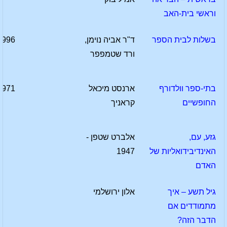
וראשי בית-האב
בשלות לבית הספר
ד"ר אביה נוימן,
1996
ורד שטמפפר
בתי-ספר וולדורף
ארנסט מיכאל
1971
החופשיים
קראניך
גזע, עם,
אלברט שטפן -
האינדיבידואליות של
1947
האדם
גיל תשע – איך
אלון ירושלמי
מתמודדים אם
הדבר הזה?