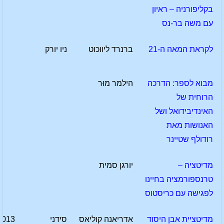
בקליפורניה – ראיון
עם משה בר-נס
לקראת המאה ה-21
ברנרד ליווכוט
ניו יורק
מבוא לספר: הדרכה
הילמר מוּר
הרוחית של
האינדיבידואל ושל
האנושות מאת
רודולף שטיינר
מדיטציה –
יורגן סמית
טרנספורמציה בחיינו
לפגישה עם כריסטוס
מדיטציית אבן היסוד
אדריאנה קוליאס
סידני
2013