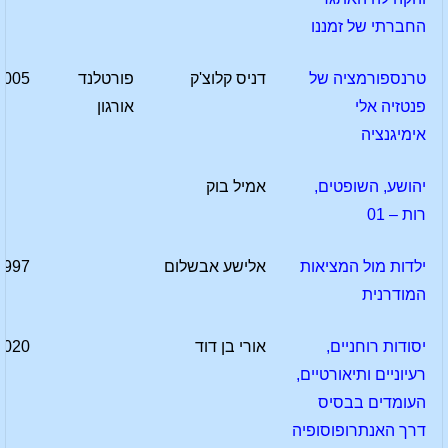
החברתי של זמננו
טרנספורמציה של
דניס קלוצ'ק
פורטלנד
2005
פנטזיה אלי
אורגון
אימיגנציה
יהושע, השופטים,
אמיל בוק
רות – 01
ילדות מול המציאות
אלישע אבשלום
1997
המודרנית
יסודות רוחניים,
אורי בן דוד
2020
רעיוניים ותיאורטיים,
העומדים בבסיס
דרך האנתרופוסופיה