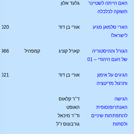
האם הייתה לשטיינר
גלעד אלון
תשוקה לכלכלה
הארי סלמאן מגיע
אורי בן דוד
2020
לישראל!
הגורל וההיסטוריה
קארל קוניג
קמפהיל
1966
של העם היהודי – 01
הגיגים על אימון
אורי בן דוד
2021
ותרגול מדיטציה
הגישה
ד"ר קלאוס
האנתרופוסופית
האופט
להתפתחות שיניים
וד"ר מיכאל
ולסתות
גורבונוס ז"ל