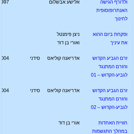
ולדורף הגישה
אלישע אבשלום
1997
האנתרופוסופית
לחינוך
ופקחת ביום ההוא
ניצן פימנטל
את עיניך
ואורי בן דוד
זרם הגביע הקדוש
אדריאנה קוליאס
סידני
2004
והזרם המתנגד
לגביע-הקדוש – 01
זרם הגביע הקדוש
אדריאנה קוליאס
סידני
2004
והזרם המתנגד
לגביע-הקדוש – 02
חוויית האחדות
אורי בן דוד
במהלך התגשמות