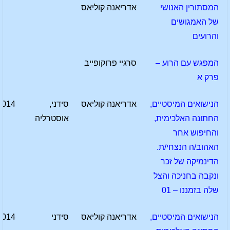
המסתורין האנושי
אדריאנה קוליאס
של האמגושים
והרועים
המפגש עם הרוע –
סרגיי פרוקופייב
פרק א
הנישואים המיסטיים,
אדריאנה קוליאס
סידני,
2014
החתונה האלכימית,
אוסטרליה
והחיפוש אחר
האהוב/ה הנצחי/ת.
הדינמיקה של זכר
ונקבה בחניכה והצל
שלה בזמננו – 01
הנישואים המיסטיים,
אדריאנה קוליאס
סידני
2014