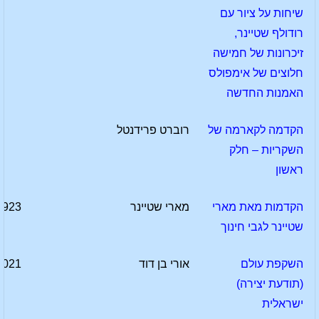
שיחות על ציור עם
רודולף שטיינר,
זיכרונות של חמישה
חלוצים של אימפולס
האמנות החדשה
הקדמה לקארמה של
רוברט פרידנטל
השקריות – חלק
ראשון
הקדמות מאת מארי
מארי שטיינר
1923
שטיינר לגבי חינוך
השקפת עולם
אורי בן דוד
2021
(תודעת יצירה)
ישראלית