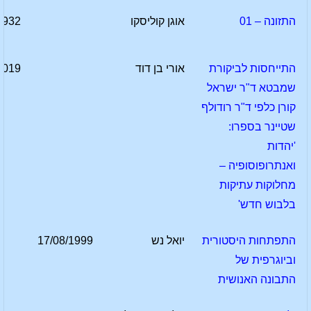
התזונה – 01
אוגן קוליסקו
1932
התייחסות לביקורת
אורי בן דוד
2019
שמבטא ד"ר ישראל
קורן כלפי ד"ר רודולף
שטיינר בספרו:
'יהדות
ואנתרופוסופיה –
מחלוקות עתיקות
בלבוש חדש'
התפתחות היסטורית
יואל נש
17/08/1999
וביוגרפית של
התבונה האנושית