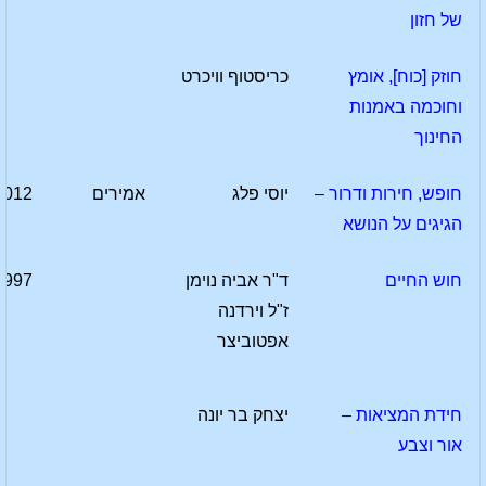
של חזון
חוזק [כוח], אומץ
כריסטוף וויכרט
וחוכמה באמנות
החינוך
חופש, חירות ודרור –
יוסי פלג
אמירים
2012
הגיגים על הנושא
חוש החיים
ד"ר אביה נוימן
1997
ז"ל וירדנה
אפטוביצר
חידת המציאות –
יצחק בר יונה
אור וצבע