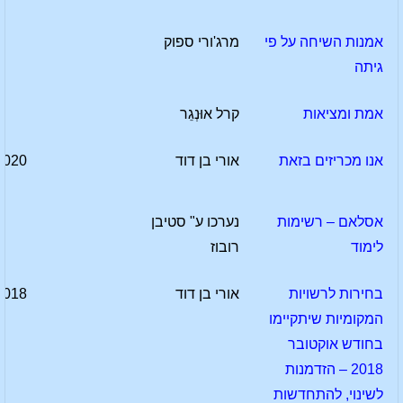
אמנות השיחה על פי
מרג'ורי ספוק
גיתה
אמת ומציאות
קרל אוּנְגֵר
אנו מכריזים בזאת
אורי בן דוד
2020
אסלאם – רשימות
נערכו ע" סטיבן
לימוד
רובוז
בחירות לרשויות
אורי בן דוד
2018
המקומיות שיתקיימו
בחודש אוקטובר
2018 – הזדמנות
לשינוי, להתחדשות