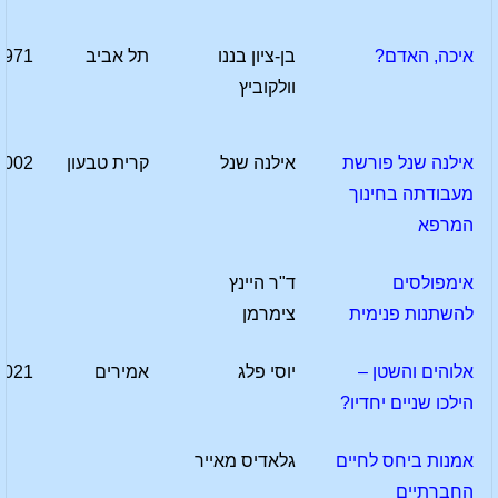
איכה, האדם?
בן-ציון בננו
תל אביב
1971
וולקוביץ
אילנה שנל פורשת
אילנה שנל
קרית טבעון
2002
מעבודתה בחינוך
המרפא
אימפולסים
ד"ר היינץ
להשתנות פנימית
צימרמן
אלוהים והשטן –
יוסי פלג
אמירים
2021
הילכו שניים יחדיו?
אמנות ביחס לחיים
גלאדיס מאייר
החברתיים