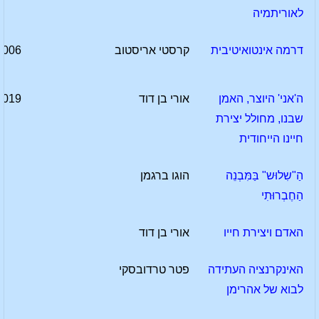
לאוריתמיה
דרמה אינטואיטיבית
קרסטי אריסטוב
2006
ה'אני' היוצר, האמן
אורי בן דוד
2019
שבנו, מחולל יצירת
חיינו הייחודית
הַ"שִלוּש" בַּמִּבְנֵה
הוגו ברגמן
הַחֶבְרוּתִי
האדם ויצירת חייו
אורי בן דוד
האינקרנציה העתידה
פטר טרדובסקי
לבוא של אהרימן