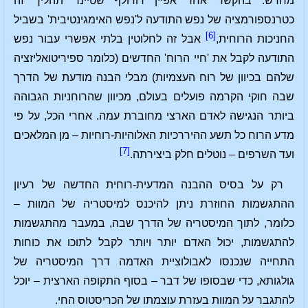
מחדש. בהקשר אחר אפיין רודולף שטיינר תהליך זה
כטרנספורמציה של נפש התודעה ל'נפש האימגינטיבית' בשביל
[6]
החניכות הרוחית,
אבל זה לחלוטין בלתי אפשרי עבור נפש
התודעה לקבל את 'חיי הרוח' החדשים (כלומר ספיריטואליזציה
שלהם בכיוון של רוח העצמיות) מבלי הבנה מודעת של הדרך
שבה חוקי הקרמה פועלים בעולם, מכיוון שהרוחניות הגבוהה
ביותר הנגישה לאדם הארצי מחוברת עמה. אחרי הכל, על פי
מדע הרוח כל תשע ההיררכיות האלוהיות-רוחיות – מן המלאכים
[7]
ועד השרפים – נוטלים חלק ביצירתה.
רק על בסיס ההבנה המדעית-רוחית החדשה של רעיון
ההתגשמות החוזרת ניתן להיכנס למיסטריה של המוות –
כלומר, לתוך המיסטריה של הדרך שבה, במעבר מהתגשמות
להתגשמות, יכול האדם יותר ויותר לקבל לתוכו את כוחות
התחייה שנכנסו לאבולוציית האדמה דרך המיסטריה של
גולגותא, כדי שבסופו של דבר – בסוף התקופה הארצית – יוכל
להתגבר על המוות בעזרת עוצמתו של הכריסטוס החי.