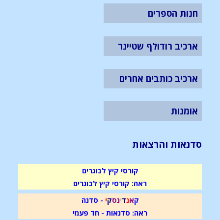
חנות הספרים
ארכיב רודולף שטיינר
ארכיב כותבים אחרים
אומנות
סדנאות והרצאות
קורסי קיץ לבוגרים
ראה: קורסי קיץ לבוגרים
ק
א
נ
ד
י
נ
ס
ק
י
- סדנה
ראה: סדנאות - חד פעמי