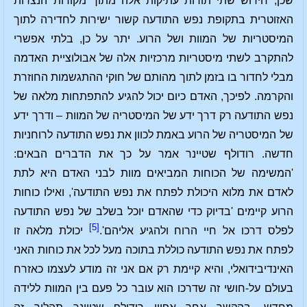
שכן, חידוש שתי תורות עתיקות אלה מתוך מקורות הנצרות
האזוטרית בתקופת נפש התודעה קשור ישירות לחדירה לתוך
המיסטריות של המוות ושל הרוע. יתר על כן, בלתי אפשרי
להתקרב לשתי מיסטריות מרכזיות אלה של אבולוציית האדמה
מבלי לחדור בו בזמן לתוך מהותם של חוקי ההתגשמות החוזרת
והקרמה. לפיכך, האדם כיום יכול להגיע להתפתחות מלאה של
נפש התודעה רק דרך ידע של המיסטריה של המוות – ודרך ידע
של המיסטריה של הרוע באמת לכוון את נפש התודעה לרוחניות
חדשה. רודולף שטיינר אמר על כך את הדברים הבאים:
'המשימה של הכוחות המביאים מוות לבני האדם היא לתת
לאדם את מלוא היכולת לפתח את נפש התודעה', ואילו כוחות
הרוע קיימים 'בדיוק כדי שהאדם יוכל בשלב של נפש התודעה
[5]
לפלס דרכו אל חיי הרוח ולהגיע אליהם'.
יכולת מלאה זו
לפתח את נפש התודעה כוללת בתוכה מעל לכל את כוחות האני
האינדיבידואלי, והיא קיימת רק אם אני זה מודע לעצמו כאזרח
בעולם על-חושי זה שדרכו הוא עובר כל פעם בין המוות ללידה