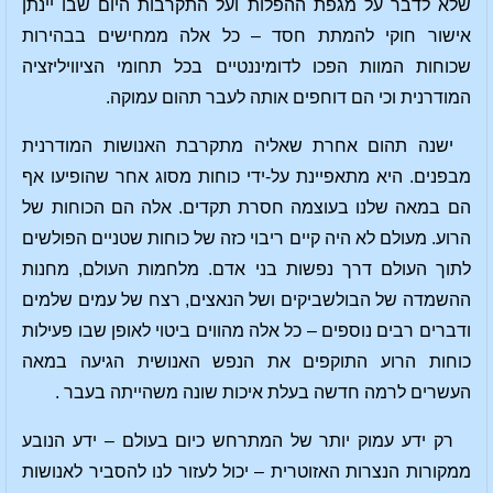
שלא לדבר על מגפת ההפלות ועל התקרבות היום שבו יינתן
אישור חוקי להמתת חסד – כל אלה ממחישים בבהירות
שכוחות המוות הפכו לדומיננטיים בכל תחומי הציוויליזציה
המודרנית וכי הם דוחפים אותה לעבר תהום עמוקה.
ישנה תהום אחרת שאליה מתקרבת האנושות המודרנית
מבפנים. היא מתאפיינת על-ידי כוחות מסוג אחר שהופיעו אף
הם במאה שלנו בעוצמה חסרת תקדים. אלה הם הכוחות של
הרוע. מעולם לא היה קיים ריבוי כזה של כוחות שטניים הפולשים
לתוך העולם דרך נפשות בני אדם. מלחמות העולם, מחנות
ההשמדה של הבולשביקים ושל הנאצים, רצח של עמים שלמים
ודברים רבים נוספים – כל אלה מהווים ביטוי לאופן שבו פעילות
כוחות הרוע התוקפים את הנפש האנושית הגיעה במאה
העשרים לרמה חדשה בעלת איכות שונה משהייתה בעבר .
רק ידע עמוק יותר של המתרחש כיום בעולם – ידע הנובע
ממקורות הנצרות האזוטרית – יכול לעזור לנו להסביר לאנושות