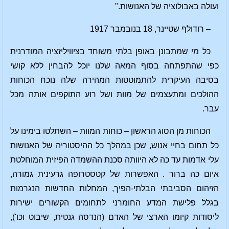
ועולה באבולוציה של האנושות."
– רודולף שטיינר, 18 בנובמבר 1917
כל מי שמתבונן באופן בלתי משוחד בציוויליזציה המודרנית
כפי שהתפתחה בסוף המאה שלנו יוכל להבחין ללא קושי
בסיבה העיקרית להתמוטטות המהירה שלה נוכח הכוחות
ההולכים ומתעצמים של מוות ושל רוע התוקפים אותה מכל
עבר.
הכוחות מן הסוג הראשון – כוחות המוות – השתלטו בימינו על
כל תחום בחיי אנוש, שכן במהלך כל ההיסטוריה של האנושות
עלי אדמות עד כה לא היוותה סכנת ההשמדה הפיזית המוחלטת
איום כה ברור . האפשרות של קטסטרופה גרעינית גמורה,
הזיהום הסביבתי הבלתי-הפיך, המחלות החדשות הנגרמות
בגלל פלישת המדע החומרני לתחומים הקשורים ישירות
ליסודות קיומו הארצי של האדם (הנדסה גנטית, שיבוט וכו'),