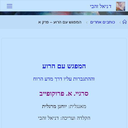
ד
נ
י
א
ל
ז
ה
ב
י
כותבים אחרים
המפגש עם הרוע – פרק א
המפגש עם הרוע
וההתגברות עליו דרך מדע הרוח
סרגיי. א. פרוקופייב
מאנגלית:
יוחנן מרגלית
הקלדה ועריכה: דניאל זהבי