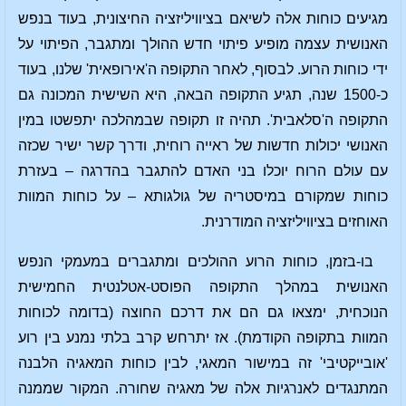
מגיעים כוחות אלה לשיאם בציוויליזציה החיצונית, בעוד בנפש
האנושית עצמה מופיע פיתוי חדש ההולך ומתגבר, הפיתוי על
ידי כוחות הרוע. לבסוף, לאחר התקופה ה'אירופאית' שלנו, בעוד
כ-1500 שנה, תגיע התקופה הבאה, היא השישית המכונה גם
התקופה ה'סלאבית'. תהיה זו תקופה שבמהלכה יתפשטו במין
האנושי יכולות חדשות של ראייה רוחית, ודרך קשר ישיר שכזה
עם עולם הרוח יוכלו בני האדם להתגבר בהדרגה – בעזרת
כוחות שמקורם במיסטריה של גולגותא – על כוחות המוות
האוחזים בציוויליזציה המודרנית.
בו-בזמן, כוחות הרוע ההולכים ומתגברים במעמקי הנפש
האנושית במהלך התקופה הפוסט-אטלנטית החמישית
הנוכחית, ימצאו גם הם את דרכם החוצה (בדומה לכוחות
המוות בתקופה הקודמת). אז יתרחש קרב בלתי נמנע בין רוע
'אובייקטיבי' זה במישור המאגי, לבין כוחות המאגיה הלבנה
המתנגדים לאנרגיות אלה של מאגיה שחורה. המקור שממנה