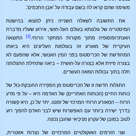
משימה שהם קראו לה בשם עבודה על 'אבן החכמים'.
את התשובה לשאלה השנייה ניתן למצוא בהישנות
המיסטריה של גולגותא בעולם העל-חושי, אירוע שעליו מדברת
[1]
האנתרופוסופיה מתוך מקורות המחקר הרוחי.
התוצאה
העיקרית של מאורע זה בעולמות העליונים היא ביאתו
המחודשת של הכריסטוס בפני המין האנושי, אלא שהפעם לא
בצורה פיזית אלא בצורה על-חושית – ביאה שתחילת התגלותה
חלה בתוך גבולות המאה העשרים.
התגלות חדשה זו של הכריסטוס מן הספֵירה החובקת-כול של
כוחות החיים (הכוחות האתריים) של האדמה היא – על פי מדע
הרוח – המאורע הרוחי המרכזי של זמננו. יתר על כן, היא קשורה
בדרך ישירה ביותר עם האפשרות שיש לבני האדם להפוך רוע
לטוב במובן של עקרון מניכֵיאי שהובן נכונה.
שני הזרמים האוקולטיים המרכזיים של נצרות אזוטרית,