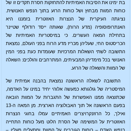
בת ימינו את הסיבות האמיתיות להתחזקות חסרת תקדים זו של
כוחות המוות מבחוץ ושל כוחות הרוע בתוך הנפש האנושית.
נציגתה העיקרית של הנצרות האזוטרית בזמננו היא
האנתרופוסופיה (מדע הרוח), שאותה ייסד רודולף שטיינר
בתחילת המאה העשרים. כי במיסטריות האמיתיות של
הכריסטוס החי, שעליהן מכריז מדע הרוח בפני העולם, נמצאת
התשובה לשתי השאלות המרכזיות שעומדות כעת בפני המין
האנושי בכל מימדיהן המבעיתים, המתרחבים והולכים: השאלה
של המוות והשאלה של הרוע.
התשובה לשאלה הראשונה נמצאת בהבנה אמיתית של
המיסטריה של גולגותא כמעשה אלוהי יחיד במינו על האדמה,
שכתוצאה ממנו האפשרות של התגברות על המוות הובאה
בפעם הראשונה אל תוך האבולוציה הארצית. מן המאה ה-13
ואילך, כל הרוזנקרויצרים האמיתיים עמלו בחוגי הנצרות
האזוטרית על המשימה של הסרת הלוט מעל כוחות התחייה
בנפש האדם – כוחות הגוברים על המוות ומתעלים מעליו –