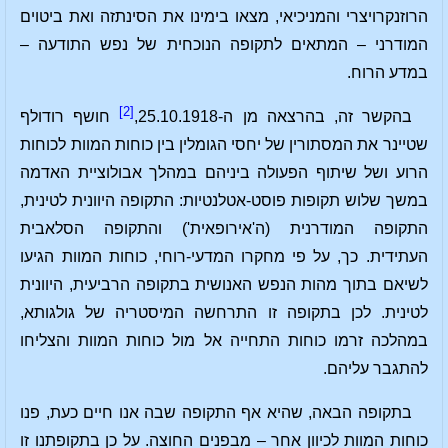
הרוזנקרויצרי והמניכיאי, מצאו בימינו את הסינתזה ואת ביטוים
המודרני – המתאים לתקופה הנוכחית של נפש התודעה –
במדע הרוח.
[2]
בהקשר זה, בהרצאה מן ה-25.10.1918,
חושף רודולף
שטיינר את המסתורין של יחסי הגומלין בין כוחות המוות לכוחות
הרוע ושל שיתוף הפעולה ביניהם במהלך אבולוציית האדמה
במשך שלוש תקופות פוסט-אטלנטיות: התקופה היוונית לטינית,
התקופה המודרנית (ה'אירופאית') והתקופה הסלאבית
העתידית. כך, על פי מחקרו המדעי-רוחי, כוחות המוות הגיעו
לשיאם בתוך מהות הנפש האנושית בתקופה הרביעית, היוונית
לטינית. לכן בתקופה זו התרחשה המיסטריה של גולגותא,
במהלכה זרמו כוחות התחייה אל מול כוחות המוות והצליחו
להתגבר עליהם.
בתקופה הבאה, שהיא אף התקופה שבה אנו חיים כעת, פנו
כוחות המוות לכיוון אחר – מבפנים החוצה. על כן בתקופתנו זו