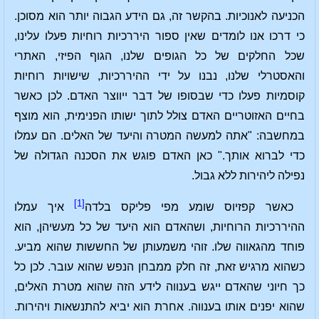
הכניעה לאנוכיות. בהקשר זה, גם הידע הגבוה יותר הוא מסוכן.
כי דרכו אנו לומדים שאין ספור היררכיות רוחיות פעלו עלינו,
שכל החלקים של כל הגופים שלנו, הגוף הפיזי, האתרי
והאסטרלי שלנו, נבנו על ידי ההיררכיות, שישויות רוחיות
קוסמיות פעלו כדי שבסופו של דבר ייווצר האדם. לכן כאשר
בחיים האזוטריים האדם צולל לתוך ישותו הפנימית, הוא מוצף
במחשבה: "אתה למעשה המטרה והיעד של האלים. הם עמלו
כדי לברוא אותך." כאן האדם פוגש את הסכנה הגדולה של
נפילה ליהירות ללא גבול.
[1]
כאשר קפזיוס שומע מפי פליקס בלדה
איך עמלו
ההיררכיות הרוחיות, ושהאדם הוא היעד של כל מעשיהן, הוא
פוחד מהגאווה שלו. זוהי משמעותן של החששות שהוא מביע.
כשהוא מרגיש זאת, זה חלק ממבחן הנפש שהוא עובר. לכן כל
כך חיוני שהאדם ייגש בענווה לידע הזה שהוא מטרת האלים,
שהוא יפנים אותו בענווה. אחרת הוא יביא להתנשאות ויהירות.