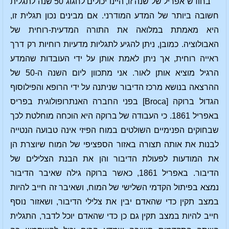
בחודש אפריל של שנה זו, היינו יכולים לחגוג 50 שנה לתגלית
חשובה ביותר של המדע המודרני. אם מבינים נכון תגלית זו,
היא מאמתת במלואה את התורה המדעית-רוחית של
האבולוציה. כמובן, ניתן להגיע לתגליות מדעיות רוחיות רק דרך
ראייה רוחית, אך ניתן לאמת אותן על ידי העובדות שהמדע
הרגיל מוציא אותן לאור. אני מתכוון ליום השנה ה-50 של
ההרצאה בנושא מרכז הדיבור שניתנה על ידי הרופא והפילוסוף
הגדול ברוקה [Broca] בפני החברה האנתרופולוגית בפריס
באפריל 1861. כי העבודה של ברוקה היא הוכחה מוחלטת לכך
שבחוקים הפנימיים השולטים במוח הפיזי אינה טבועה הנטייה
לבנות את אותה תצורה באזור הספציפי של המוח שיוצרת הן
את המודעות לפעולת הדיבור והן את הבנת הצלילים של
הדיבור. באפריל 1861, כאשר ברוקה גילה שאיבר הדיבור
נמצא בפיתול הקדמי השלישי של המוח, ושאיבר זה חייב להיות
במצב תקין כדי שהאדם יבין את צלילי הדיבור, ושאזור נוסף
חייב להיות במצב תקין גם כן כדי שהאדם יוכל לדבר, התגלית