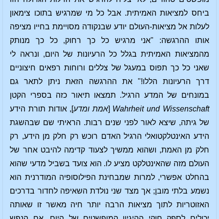
ביחס למציאות האמיתית. אבל כל מי שמרגיש בתוכו צימאון
לעלות אל מציאות-העולם יודע שבנקודה מסויימת בחייו מציפה
אותו ההרגשה: "אני מרגיש כל כך רחוק, כל כך מנותק
מהמציאות האמיתית בגלל כל הרעיונות של היום, ונראה לי
שאני כל כך תפוס במעגל של צללים ורוחות רפאים חיצוניים
דרך הרעיונות הללו!" את ההרגשה הזאת ניתן לתאר גם
במונחים של המדע הרגיל. תמצאו תיאור כזה בספרי הקטן
Wahrheit und Wissenschaft
[
אמת ומדע
], אודות תורת הידע
של גיתה, שיצא לאור לפני שנים רבות. הראיתי שם שבהשגת
הידע האינטלקטואלי הרגיל האדם רוכש רק חלק מן הידע, רק
חלק מן האמת, ושהוא ממשיך לצעוד קדימה להיבט אחר של
העולם מזה שהאינטלקט מציע לו. הוא צועד בשביל מדעי שהוא
בהחלט אפשרי, למרות שמבחינת הפילוסופיה המודרנית הוא
נשמע בלתי מובן; אך מצד שני נולדת השאיפה לחדור בדרכים
האזוטריות לתוך מציאות הרבה יותר חיה מאשר זו שאותה
יכולים לספק חוקי ההיגיון המופשטים של היום. אם הנפש