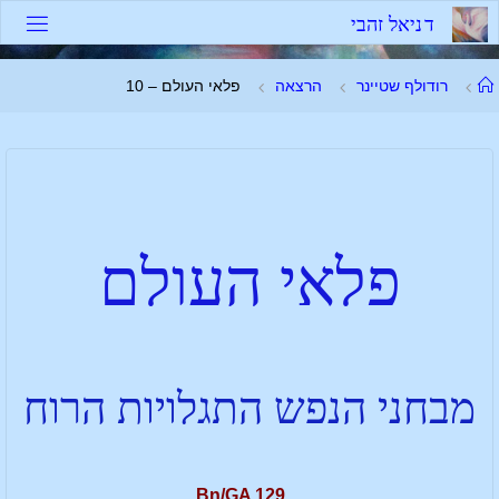
ד
נ
י
א
ל
ז
ה
ב
י
רודולף שטיינר
הרצאה
פלאי העולם – 10
פלאי העולם
מבחני הנפש התגלויות הרוח
Bn/GA 129