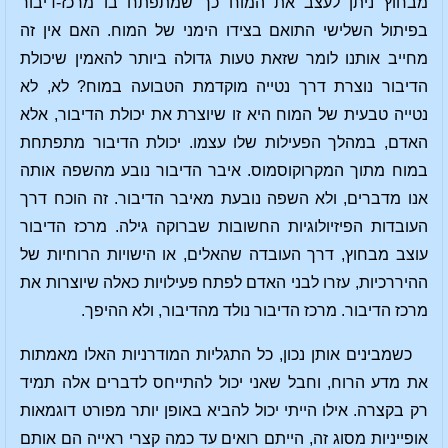
מבחוץ ניתן לעצב את המוח כך שמתפתח בו מרכז-דיבור
בפיתול השלישי התואם בצידו הימני של המוח. האם אין זה
מחייב אותנו לומר שזאת טעות גדולה ביותר להאמין שיכולת
הדיבור נוצרת דרך נטייה מוקדמת הטבועה במוח? לא, לא
נטייה טבעית של המוח היא זו שיוצרת את יכולת הדיבור, אלא
האדם, במהלך הפעילות שלו עצמו. יכולת הדיבור מתפתחת
במוח מתוך המקרוקוסמוס. איבר הדיבור נובע מהשפה אותה
אנו מדברים, ולא השפה נובעת מאיבר הדיבור. זה הוכח דרך
העובדות הפיזיולוגיות החשובות שברוקה גילה. מרכז הדיבור
עוצב מבחוץ, דרך העובדה שהאלים, או הישויות הרוחיות של
ההיררכיות, עזרו לבני האדם לפתח פעילויות כאלה שיוצרות את
מרכז הדיבור. מרכז הדיבור נולד מהדיבור, ולא ההיפך.
כשמבינים אותן נכון, כל התגליות המודרניות האלו מאמתות
את מדע הרוח, וחבל שאני יכול להתייחס לדברים אלה תמיד
רק בקצרה. אילו הייתי יכול להביא באופן יותר מפורט דוגמאות
אופייניות מסוג זה, הייתם רואים עד כמה קצרי ראייה הם אותם