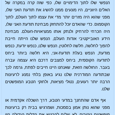
הנפשי שלו לתוך הדימויים שלו, כפי שזה קרה במקרה של
האלים היווניים, היו מונעים ממנו להשיג את תודעת האני שלו,
מפני שהוא היה מזרים יותר מדי את עצמו לתוך העולם, לתוך
הקוסמוס. כדי שהאדם יוכל להתחזק מבחינת תודעת האני שלו,
היה הכרחי להרחיק ולנתק אותו ממציאויות-העולם. מבחינת
הידע האובייקטיבי אודות העולם, הנפש שלנו הייתה חייבת
להפוך לחלשה, חלשה לחלוטין. הנפש שלנו, כנפש יודעת, כנפש
מודעת, הנפש בעלת תודעת-אני, היא חלשה ביותר ביחס
לתודעה הקוסמית, ביחס למצבים דרכם היא עצמה עברה
בעבר. החולשה הזאת, שאנחנו היינו חייבים לפתח, גרמה לכך
שבתודעה המודרנית שלנו נגיע באופן בלתי נמנע לרעיונות
הרבה יותר רעועים, נטולי מציאות, ולחוקי הטבע המופשטים
שלנו.
אף אדם שהתחנך במדעי הטבע, דרך השכלה אקדמית או
מפני שהוא נותן אמון בסמכות, ושמרגיש בבית רק ברעיונות
מופשטים טהורים, לא יצליח להרגיש את הדלות הגדולה הזו