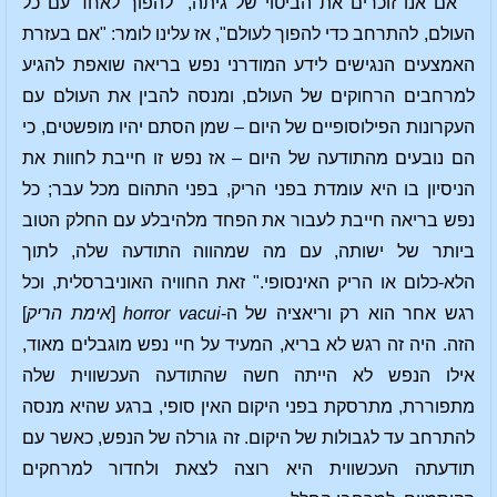
אם אנו זוכרים את הביטוי של גיתה, "להפוך לאחד עם כל
העולם, להתרחב כדי להפוך לעולם", אז עלינו לומר: "אם בעזרת
האמצעים הנגישים לידע המודרני נפש בריאה שואפת להגיע
למרחבים הרחוקים של העולם, ומנסה להבין את העולם עם
העקרונות הפילוסופיים של היום – שמן הסתם יהיו מופשטים, כי
הם נובעים מהתודעה של היום – אז נפש זו חייבת לחוות את
הניסיון בו היא עומדת בפני הריק, בפני התהום מכל עבר; כל
נפש בריאה חייבת לעבור את הפחד מלהיבלע עם החלק הטוב
ביותר של ישותה, עם מה שמהווה התודעה שלה, לתוך
הלא-כלום או הריק האינסופי." זאת החוויה האוניברסלית, וכל
רגש אחר הוא רק וריאציה של ה-
horror vacui
[
אימת הריק
]
הזה. היה זה רגש לא בריא, המעיד על חיי נפש מוגבלים מאוד,
אילו הנפש לא הייתה חשה שהתודעה העכשווית שלה
מתפוררת, מתרסקת בפני היקום האין סופי, ברגע שהיא מנסה
להתרחב עד לגבולות של היקום. זה גורלה של הנפש, כאשר עם
תודעתה העכשווית היא רוצה לצאת ולחדור למרחקים