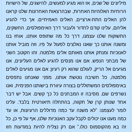
מיליונים של שנים, אז הוא מגיע למעשים, להישגים, של הישויות
הרוחיות האלוהיות האחרות, שבהרצאות האחרונות שלנו קראנו
להן האלים התת-ארציים, האלים האמיתיים. אך כדי להגיע
אליהם, עלינו קודם לחדור ולעבור דרך האימפולסים, החשקים,
התשוקות שלנו עצמנו, דרך כל מה שתופס אותנו, אוחז בנו
ומשנה אותנו כך שאנו נאלצים לפעול על פיו. וזה מוביל אותנו
לאנוכיות ומנתק אותנו מאותם אלים מלמטה. זהו הקוטב השני
של מבחני הנפש. אם אנו מנסים להגיע לאלים העליונים, אנו
מגיעים אל הריק, לעולם שהוא רק רעיון; אם אנו מגיעים לאלים
מלמטה, כל חשיבה נוטשת אותנו, מפני שאנחנו נתפסים
באימפולסים המשתוללים בצורה עיוורת בישותנו הפנימית, ואנו
נשרפים שם. מסיבה זו המבחנים כל כך קשים. אבל יש דבר
אחד שנותן קרן של תקווה, בהתחלה תיאורטית בלבד. עלינו
לומר לעצמנו: "לא משנה עד כמה מדוללים הרעיונות, או עד
כמה מעט אנו יכולים לקבל עקב האנוכיות שלנו, אף על פי כן, כל
זה בא מהקוסמוס כולו." אם רק נצליח להיות במודעות הזו