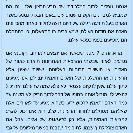
אנחנו נופלים לתוך המלכודת של טבע-הרצון שלנו. זה מה
שמביא למבחנים הקשים שמופיעים באופן הבלתי נמנע כאשר
האדם בעל תודעה רגילה של היום רוצה לחקור באחד מהכיוונים
האלה את סודות העולם, שמעוררים בו התפעלות, כי בהתחלה
הם מופיעים בפניו כפלאי עולם.
מדוע זה כך? מפני שכאשר אנו יוצאים למרחב הקוסמי אנו
מגיעים לאזור שבשתי ההרצאות האחרונות תיארנו כאזור של
האלים או הישויות הרוחיות העליונות, ישויות שאינן אלא
הרעיונות או ההשלכות של האלים האמיתיים; לכן אנו מגיעים
לתוך עולם שאין לו קיום עצמאי. לא פלא שמה שהעולם הזה יכול
להציע לנו מוביל אותנו בסופו של דבר לתוך הריק. לא משנה עד
כמה האדם יתאמץ לרכוש ידע, כשהוא מגיע עד לאזורים אלה
שאליהם מסוגלים לחדור הרעיונות שלו, הוא אינו יכול להגיע
למציאות האמיתית, אלא רק ל
רעיונות
של אלים. אבל אם
האדם צולל לתוך עצמו, לתוך מה שנבנה במשך מיליונים על גבי