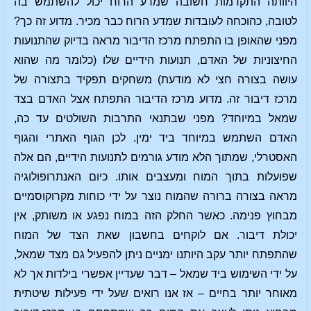
היוותה התקדמות חשובה שמדע הרוח יכול להשתמש בה
לטובה, כהוכחה לעובדות שמדע הרוח כבר מכיר. מדוע זה כך?
מפני שהאופן בו התפתח מרכז הדיבור מראה בדיוק שהתנועות
החיצוניות של האדם, תנועות הידיים שלו (כלומר מה שהוא
עושה בצורה חצי לא מודעת) משחקים תפקיד בתצורה של
מרכז דיבור זה. מדוע מרכז הדיבור התפתח אצל האדם בצד
שמאל במיוחד? מפני שבתנאי התרבות השולטים עד כה,
האדם השתמש במיוחד ביד ימין. לכן הגוף האתרי והגוף
האסטרלי, שמתוך הלא מודע גורמים לתנועות הידיים, הם אלה
שפועלות בתוך המוח ומעצבים אותו. כיום האנתרופולוגיה
מראה בצורה ברורה שהמוח נוצר על ידי כוחות מקרוקוסמיים
מבחוץ פנימה. כאשר החלק הזה במוח נפגע או משותק, אין
יכולת דיבור. אם לוקחים בחשבון שאת הצד של המוח
שהתפתח יותר עקב היותנו ימניים ניתן להפעיל גם מצד שמאל,
על ידי השימוש ביד שמאל – דבר שעדיין אפשרי בילדות אך לא
מאוחר יותר בחיים – אז אנו רואים שעל ידי פעילות שיטתית