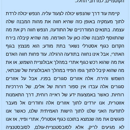
הקוסמיים, למרחבי החלל.
קיימת עוד דרך שהנפש יכולה לצעוד עליה. הנפש יכולה לרדת
לתוך מעמקיה באופן כזה שהיא חווה את מהות המבנה שלה
עצמה. בתנאים המודרניים של התודעה, הנפש חווה רק את מה
שהתווסף למבנה שלה כאן על האדמה. מה שהיא קיבלה בירח
הקדום כגוף אסטרלי נשאר בתת מודע; הוא מנצנץ בגוף
האתרי, אבל אינו נחווה בתודעה הרגילה. עוד פחות חווה האדם
את מה שהוא רכש כגוף אתרי במהלך אבולוציית השמש, או את
מה שהוא קיבל לתוך גופו הפיזי במהלך האבולוציות של שבתאי,
השמש והירח. אלה אזורים סגורים בפניו. אבל על אזורים
סגורים אלה עבדו אין ספור דורות של אלים, של היררכיות
רוחיות. כאשר באמצעות ידע של ראייה רוחית, דרך התאמנות
אזוטרית, אנו יורדים לתוך אזורים אלה וחודרים אל מעבר
לתודעת האני שלנו לתוך הישות האמיתית שלנו, כאשר אנו
פוגשים את מה שנמצא בתוכנו כגוף אסטרלי, אתרי ופיזי, אז אנו
לא מגיעים לריק, אלא לסובסטנציית-עולם, לסובסטנציה