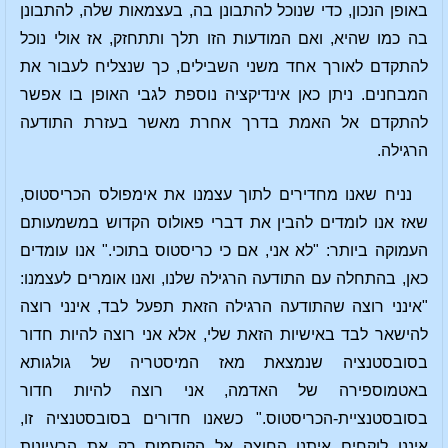
באופן הנכון, כדי שנוכל להתבונן בה, בעצמאות שלה, להתבונן
בה כמו שהיא, ואם המודעות הזו תלך ותתחזק, אז אולי נוכל
להתקדם לאורך אחד משני השבילים, כך שנצליח לעבור את
המבחנים. ניתן כאן אינדיקציה נוספת לגבי האופן בו אפשר
להתקדם אל האמת בדרך אחרת מאשר בעזרת התודעה
הרגילה.
נניח שאנו מחדירים לתוך עצמנו את אימפולס הכריסטוס,
שאז אנו לומדים להבין את דברי פאולוס הקדוש במשמעותם
העמוקה ביותר: "לא אני, אם כי כריסטוס בתוכי." אנו עומדים
כאן, בהתחלה עם התודעה הרגילה שלנו, ואנו אומרים לעצמנו:
"אינני רוצה שהתודעה הרגילה הזאת תפעל לבד, אינני רוצה
להישאר לבד באישיות הזאת שלי, אלא אני רוצה להיות חדור
בסובסטנציה שנמצאת מאז המיסטריה של גולגותא
באטמוספירה של האדמה, אני רוצה להיות חדור
בסובסטנציית-הכריסטוס." כשאנו חדורים בסובסטנציה זו,
איננו לוקחים איתנו החוצה אל הקוסמוס רק את הרעיונות