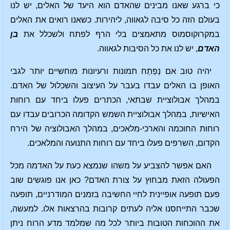
כי ברגע שאנו מבינים שהאדם הוא היעד של האלים, יש לנו
בעולם הזה כל סיבה לגאווה, ליהירות. כשאנו רואים את האלים
במקרוקוסמוס מתאמצים בלי הרף לפתח ולשכלל את
בן
האדם
, יש לנו את כל הסיבות לגאווה.
יהיה טוב אם נְפַתֵח תמונות ורעיונות מוחשיים יותר לגבי
האופן בו האלים עבדו בעבר על העיצוב והשכלול של האדם.
במהלך אבולוציית שבתאי, הכתרים פעלו ביחד עם רוחות
האישיות, במהלך אבולוציית השמש הקדומה הכרובים עבדו עם
רוחות החוכמה והארכי-מלאכים, במהלך האבולוציה של הירח
הקדום, השרפים פעלו ביחד עם רוחות התנועה והמלאכים.
האם אפשר להצביע על משהו שנמצא כעת על האדמה מכל
הפעולה הזאת מבחוץ על צורת האדם? כאן אנו פוגשים שוב
פעם תופעה אופיינית לחיי החשיבה בזמנים המודרניים, תופעה
שכבר התייחסנו אליה לעתים קרובות בהרצאות אלו. למעשה,
את ההוכחות הטובות ביותר לכל מה שמלמד מדע הרוח ניתן