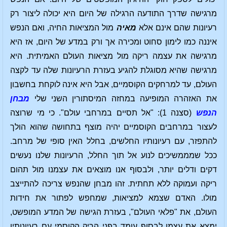
מרגישה שדרך התודעה הרגילה של היום היא יכולה ליצור רק
רעיונות שהם אינם אלא
מאיה
מול המציאות החיה, ואם הנפש
איננה כמו לימון סחוט ומכירה אך ורק במדע של היום, אז היא
מרגישה את עצמה ריקה מול מציאות העולם האמיתית. היא
מרגישה שהיא מסוגלת להגיע בעזרת הרעיונות שלה עד לקצה
העולם, עד למרחקים הקוסמיים, אבל היא אינה לוקחת בחשבון
את האזהרה המופיעה במחזה המיסתורין השני שלי
מבחן
הנפש
(סצנה 1): "אל תסיים במרחבי עולם". כי מי שרוצה
לעצור במרחבים הקוסמיים יהיה מוצף בתחושה שהוא הולך
להתפזר, עם רעיונותיו החלשים, בחלל האין סופי של מרחב.
ככל שמממשיכים לנוע אל תוך החלל, הרעיונות שלנו נעשים
דקים ודלים יותר, ולבסוף אנו מוצאים את עצמנו מול תהום
ריקה ועמוקה ללא תחתית. זהו מבחן שהנפש צריכה להתייצב
מולו. האדם שצמא למציאות, שמחפש לפתור את חידות
העולם, את "פלאי העולם", בעזרת הגישה של המדע המופשט,
ימצא את עצמו לבסוף עומד בפני הריק הקוסמי עם רעיונותיו