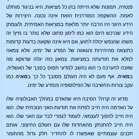
פנטזיה, תמונות שלא הייתה בהן כל מציאות, היא בניגוד מוחלט
לאמת. ההשקפה המודרנית הזאת אינה נכונה. היצירות של
הידע היווני היו הרבה יותר מלאות במציאות האמיתית, ולעומתן
הידע שנרכש היום הוא כמו לימון סחוט שלא נותר בו מיץ! זה
משהו שהנפש יכולה לחוש, אם היא אינה שקועה בדעות קדומות
כתוצאה מהיהירות והגאווה של המדע של ימינו, אלא צמאה
למלא את תודעתה במציאות. צמאון כזה יגלה שדווקא מה
שזוכה להערכה כי הוא נחשב למדעי תפוס בסבך של האשליה,
ב
מאיה
. אף פעם לא היה העולם מסובך כל כך ב
מאיה
כמו
עקב צורות-החשיבה של הפילוסופיה והמדע של ימינו.
מדוע זה קרה? הסיבה היא שהאדם במהלך האבולוציה שלו
על האדמה היה חייב לפתח את תודעת-האני הנוכחית שלו. הוא
היה חייב להפוך לעצמאי, לעמוד לגמרי לבד עם האני שלו. הוא
היה חייב להתנתק מהאחדות שלו עם העולם החיצוני. אותם
תכנים עוצמתיים שאפשרו לו להחדיר חלק גדול מהחומר