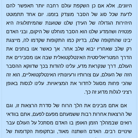
היוונים, אלא אם כן השקפת עולם רחבה יותר תאפשר להם
לדעת שכל סוג של הסבר מוצדק בזמנו. יום אחד תתמוטט
היהירות הגדולה של העידן שלנו שטוענת שהמיתולוגיה היא
פנטזיה ושהמדע שלנו הוא הסבר מוחלט של היקום, ובני האדם
יבינו שהתקופה שלנו, בדיוק כמו התקופות שקדמו לה, מייצגת
רק שלב שאחריו יבוא שלב אחר. אך כאשר אנו בוחנים את
הדרך המטריאליסטית האינטלקטואלית שבה אנו מסבירים את
העולם, דרך שנקראת מדע, עלינו להודות בכך שדווקא ההסבר
הזה של העולם, עם צורותיו ורעיונותיו האינטלקטואליים, הוא זה
שהכי פחות מסוגל לחדור את המציאויות. עלינו לנסות באופן
רציני לגלות מדוע זה כך.
אם אתם מבינים את הלך הרוח של סדרת הרצאות זו, וגם
של הרצאות אחרות רבות ששמעתם מפעם לפעם, אתם בוודאי
רואים שבמהלך הזמן האופן בו האדם מסתכל על העולם עבר
שינויים רבים. האדם השתנה מאוד, ובתקופות הקדומות של