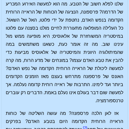
שלנו לפלא חשוב של הטבע. מה הוא למעשה האירוע המכריע
של הדרמה? פרספונה, הנציגה של הכוחות של הראייה הרוחית
הקדומה בנפש האדם, נחטפת על ידי פלוטו, האל של השאוֹל.
כל העלילה המופלאה מתעוררת לחיים מולנו בסצנה עם פלוטו
במיסטריה המשוחזרת של אלאוסיס; היא מופיעה ממש מול
עינינו שוב. מה זה אומר כעת, כשאנו משתמשים במה
שהמיתולוגיה היוונית והמיסטריה של אלאוסיס מביעות כדי
להבין את טבע האדם עצמו? במונחים של מדע הרוח, מה קרה
למעשה ליכולת של הראייה הרוחית הקדומה של נפש האדם?
האונס של פרספונה מתרחש בעצם מאז הזמנים הקדומים
ביותר ועד לימינו. התרבות של ראייה רוחית קדומה נעלמה. אך
למעשה שום דבר בעולם אינו נעלם באמת. הדברים רק עוברים
טרנספורמציה.
אז לאן הלכה פרספונה? מה עושה השליטה של כוחות
הראייה הרוחית הקדומה היום בטבע האדם? בפרקים
[2]