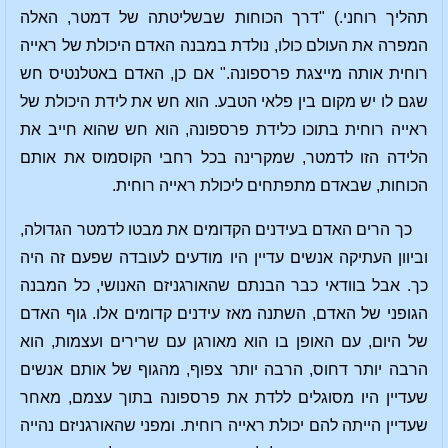
תהליך רוחני.) "דרך הכוחות שבשליטתה של דמטר, האלה
המפרה את העולם כולו, נולדת במבנה האדם היכולת של ראייה
רוחית אותה מייצגת פרספונה." אם כן, האדם באטלנטיס חש
שגם לו יש מקום בין פלאי הטבע. הוא חש את לידת היכולת של
ראייה רוחית בתוכו כלידת פרספונה, הוא חש שהוא חייב את
הלידה הזו לדמטר, שמקרינה בכל רחבי הקוסמוס את אותם
הכוחות, שבאדם מתפתחים ליכולת ראייה רוחית.
כך הרים האדם בעידנים הקדומים את מבטו לדמטר הגדולה,
וביוון העתיקה אנשים עדיין היו מודעים לעובדה שפעם זה היה
כך. אבל בוודאי כבר הבנתם שהאורגניזם האנושי, כל המבנה
הגופני של האדם, השתנה מאז עידנים קדומים אלו. גוף האדם
של היום, עם האופן בו הוא מאורגן עם שרירים ועצמות, הוא
הרבה יותר דחוס, הרבה יותר צפוף, מהגוף של אותם אנשים
שעדיין היו מסוגלים ללדת את פרספונה בתוך עצמם, מאחר
שעדיין הייתה להם יכולת ראייה רוחית. ומפני שהאורגניזם נהייה