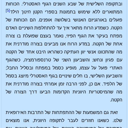
ובתקופה השלישית של שבע השנים הגוף האסטרלי. הכוחות
[5]
המתוארים ללא שימוש בתמונות בספרי הקטן
חינוך הילד
פועלים באורגניזם האנושי בשלושה אופנים. הם הכוחות של
הקטה. כשמדע הרוח מתאר איך עד להתחלפות השיניים האדם
מפתח בעיקר את הגוף הפיזי, נאמר בעצם שפועלת בו צורה
אחת של הקטה. במדע הרוח אנו מביעים בצורה מודרנית את
מה שהתכוונו אנשי יוון העתיקה כשהראו היבט אחד של הקטה
עם פגיון ונחש; והשביעון השני של טרנספורמציה, כשהגוף
האתרי פועל על עצמו, מופיע כסמל במפתח ובסליל החבל;
והשביעון השלישי, בו חלים שינויים בגוף האסטרלי מיוצג בסמל
של הלפיד. אם כן, לפני הרבה זמן אמרתי בצורה מודרנית את
מה שהמיסטריות היווניות הקדומות הביעו דרך הצורה של
הקטה.
זאת גם המשמעות של ההתפתחות של התרבות האירופאית
שלנו. כשאנו חוזרים לעבר לתקופה היוונית, אנו מוצאים