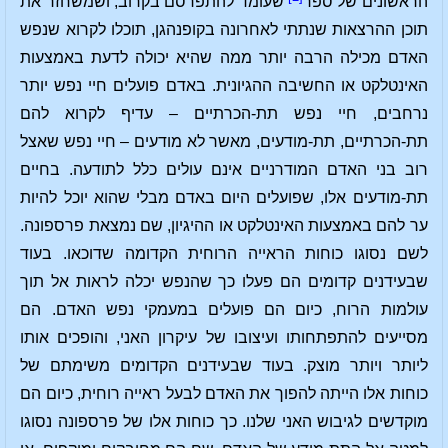
הראשונים של ספר
שעומד להתפרסם בקרוב, ושמשחזר את
תוכן ההרצאות שנתתי לאחרונה בקופנהגן, תוכלו לקרוא שנפש
האדם מכילה הרבה יותר ממה שהיא יכולה לדעת באמצעות
האינטלקט או החשיבה ההגיונית. באדם פועלים חיי נפש יותר
נרחבים, חיי נפש תת-הכרתיים – עדיף לקרוא להם
תת-הכרתיים, תת-מודעים, מאשר לא מודעים – חיי נפש שאצל
רוב בני האדם המודרניים אינם עולים כלל לתודעה. בחיים
תת-מודעים אלו, שפועלים היום באדם מבלי שהוא יוכל להיות
ער להם באמצעות האינטלקט או ההיגיון, שם נמצאת פרספונה.
לשם נסוגו כוחות הראייה הרוחית הקדומה שדוכאו. בעוד
שבעידנים קדומים הם פעלו כך שהנפש יכלה לראות אל תוך
עולמות הרוח, כיום הם פועלים במעמקי נפש האדם. הם
מסייעים להתפתחותו ועיצובו של עיקרון האני, והופכים אותו
ליותר ויותר מוצק. בעוד שבעידנים הקדומים משימתם של
כוחות אלו הייתה להפוך את האדם לבעל ראייה רוחית, כיום הם
מוקדשים לגיבוש האני שלנו. כך כוחות אלו של פרספונה נסוגו