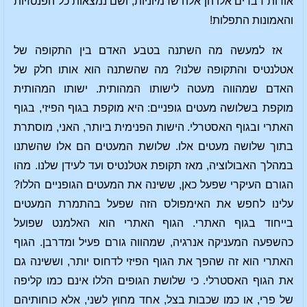
אודות דברים אלו הן אלה שדמיוניות, ושם נמצאות כל הפנטזיות
והאמונות התפלות!
אז למעשה מה השתנה בטבע האדם בין התקופה של
אטלנטיס והתקופה שלנו? מה שהשתנה הוא אותו חלק של
האדם שמהווה מעטה לישותו המהותית. ישותו המהותית
מוקפת בשלושה מעטים גופניים: היא מוקפת בגוף הפיזי, בגוף
האתרי ובגוף האסטרלי. הישות הפנימית ביותר, האני, מוסתרת
בתוך שלושה מעטים אלו. שלושת המעטים הם אלו שהשתנו
במהלך האבולוציה, מאז תקופת אטלנטיס ועד לעידן שלנו. מהו
הגורם העיקרי שפעל כאן, ששינה את המעטים הגופניים הללו?
עלינו לחפש את האימפולס הזה שפעל בהתמרת המעטים
בייחוד בגוף האתרי. הגוף האתרי הוא האלמנט שפועל
כהשפעה המעניקה אנרגיה, שמהווה גורם פעיל ומדרבן. הגוף
האתרי הוא זה שהפך את הגוף הפיזי לדחוס יותר, וששינה גם
את הגוף האסטרלי. כי שלושת הגופים הללו אינם כמו קליפה
של פרי, או כמו שכבות בצל, אחד מחוץ לשני, אלא כוחותיהם