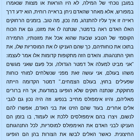
במובן נוכחי של המילה, לא היו הוראות או מצוות שנאמרו
במפורש, אלא מאחר שהאדם ניחן בראייה רוחית, הוא ידע דרך
ראייה זו איך עליו להתנהג, מה נכון, מה טוב. בזמנים הרחוקים
האלו האדם ראה בדמטר, שנתנה לו את מזונו, גם את הכוח
הקוסמי של הטבע שבעת שהוא אכל את מזונותיו, התמירה
בתוכו את כוחותיהם, כך שהם העניקו לו את המוסריות שלו, את
חוקי התנהגותו. והאדם הזה מתקופות קדומות אלו אמר לעצמו:
"אני מביט למעלה אל דמטר הגדולה, וכל פעם שאני מגשים
משהו בעולם, אני עושה זאת מפני שנשלחים למוחי כוחות
שפעילים בחוץ, בעולם הצמחים." דמטר הקדומה הייתה
מחוקקת, שנתנה חוקים שלא הופיעו במודעות, אך היו ברורים
מאליהם, והיוו אימפולס מחייב בנפש. וזה היה נכון גם לגבי
אלים אחרים. בעוד שהם הזינו את בני האדם, אפשרו להם
לנשום, ויצרו בהם אימפולסים ללכת או לעמוד, בו בזמן הם
העניקו לבני האדם את האימפולס למוסריות, לכל התנהגותם
החיצונית. כאשר האלים לבשו את הצורות בהן הם הופיעו