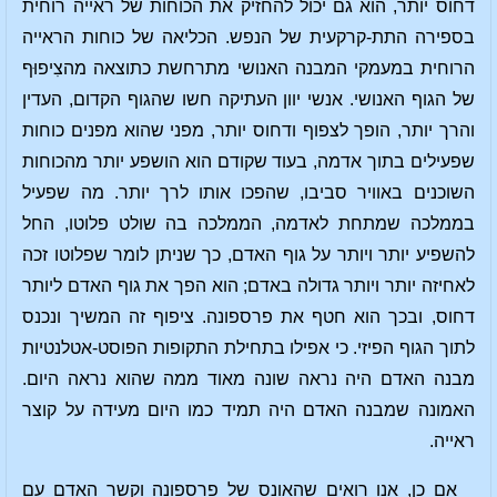
דחוס יותר, הוא גם יכול להחזיק את הכוחות של ראייה רוחית
בספירה התת-קרקעית של הנפש. הכליאה של כוחות הראייה
הרוחית במעמקי המבנה האנושי מתרחשת כתוצאה מהצִיפוּף
של הגוף האנושי. אנשי יוון העתיקה חשו שהגוף הקדום, העדין
והרך יותר, הופך לצפוף ודחוס יותר, מפני שהוא מפנים כוחות
שפעילים בתוך אדמה, בעוד שקודם הוא הושפע יותר מהכוחות
השוכנים באוויר סביבו, שהפכו אותו לרך יותר. מה שפעיל
בממלכה שמתחת לאדמה, הממלכה בה שולט פלוטו, החל
להשפיע יותר ויותר על גוף האדם, כך שניתן לומר שפלוטו זכה
לאחיזה יותר ויותר גדולה באדם; הוא הפך את גוף האדם ליותר
דחוס, ובכך הוא חטף את פרספונה. ציפוף זה המשיך ונכנס
לתוך הגוף הפיזי. כי אפילו בתחילת התקופות הפוסט-אטלנטיות
מבנה האדם היה נראה שונה מאוד ממה שהוא נראה היום.
האמונה שמבנה האדם היה תמיד כמו היום מעידה על קוצר
ראייה.
אם כן, אנו רואים שהאונס של פרספונה וקשר האדם עם