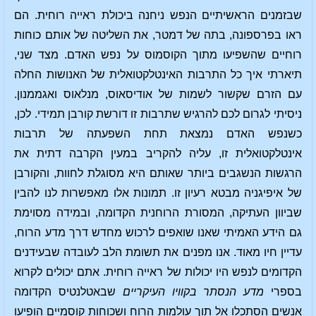
שבזמנים הראשיתיים הנפש ניחנה ביכולת ראייה רוחית. הם
ראו בפרספונה, בתה של דמטר, את השליטה של אותם כוחות
רוחיים שהשפיעו מתוך הקוסמוס על נפש האדם. מצד שני,
תיארתי איך כל התרבות האינטלקטואלית של האנושות החלה
עם הזרם שקשור לשמות של אודיסאוס, מנלאוס ואגממנון.
ניסיתי לגרום לכם להרגיש שתרבות זו דורשת קורבן תמידי. לכן,
כשנפש האדם נמצאת תחת השפעתה של תרבות
אינטלקטואלית זו, עליה להקריב במעין הקרבה דתית את
הרגשות הנשגבים ביותר שאותם היא מסוגלת לחוות, והקורבן
של איפיגניה מבטא רעיון זו. תמונות אלו מאפשרות לנו להבין
שביוון העתיקה, המסורת הרוחנית הקדומה, ובמידה מסוימת
גם הידע האמיתי שאנו שואפים לרכוש מחדש דרך מדע הרוח,
עדיין חיו מאוד. אנו מפנים את תשומת הלב לעובדה שבעידנים
הקדומים לנפש היו יכולות של ראייה רוחית. אתם יכולים לקרוא
בספרי
מדע הנסתר בקוויו העיקריים
שבאטלנטיס הקדומה
אנשים הסתכלו אל תוך עולמות הרוח ושכוחות קוסמיים הופיעו