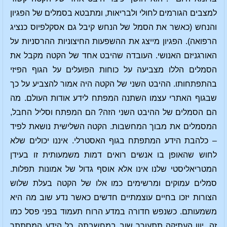
למצבים הגורמים לחולי ולבריאות, ומתבטא בסמלים של הפגיון
והנחש (כאשר את הסמל של הנחש קיבל גם אסקלפיוס כנציג
הרפואה). הפגיון מייצג את ההשפעות החיצוניות ההרסניות על
האורגניזם האנושי. העובדה שהיבט אחד של הקטה מקבל את
הסמלים הללו מצביעה על כוחות הפועלים על הגוף הפיזי
בהתפתחותו. ההיבט השני של הקטה היה אמור להצביע על כך
שבגוף האתרי עצמו השתנה המפתח לידע אודות העולם. מה
הם הסמלים של ההיבט השני הזה? הם המפתח וסליל החבל,
המסמלים את מבוך המחשבות. הקטה השלישית נושאת לפיד
– כלהבת הידע המתפתח בגוף האסטרלי. איננו יכולים שלא
לחוש שהאופן בו אנשים רואים דמות משמעותית זו בעידן
המטריאליסטי שלנו אינו אלא אוסף גדול של אמונות תפלות.
סמלים עמוקים ומרשימים כמו אלו של הקטה בעלת שלוש
הצורות יזכו בחיים עוצמתיים חדשים כאשר נדע שוב מה היא
משמעותם. כשנפש חדורה במדע הרוח תעמוד בפני פסל כמו
זה, יוון העתיקה תתעורר שוב במחשבתה. כל הידע המסתתר