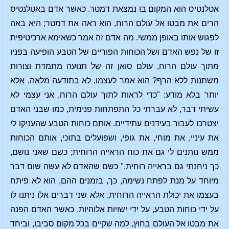
אטלנטיס הוא המקום בו נמצאת דמטר. כאשר אדם באטלנטיס
הרים את מבטו אל עולם הרוח, הוא ראה את דמטר; היא באה
לפגוש אותו באופן ממשי. מה אדם זה אמר כשאימא ארכיטיפית
זו של נפש האדם ושל הכוחות הפוריים של הטבע הופיעה בפניו
מתוך עולם הרוח, עולם סואן זה של תנועה מתמדת וצורות
משתנות ללא הרף? הוא אמר לעצמו, לא בתודעה מלאה, אלא
יותר בלא מודע: "כדי לראות לתוך עולם הרוח, אני עצמי לא
עשיתי דבר, לא עברתי כל התפתחות פנימית, כמו שבני האדם
יצטרכו לעבור בעידנים עתידיים. אותם כוחות הטבע שהעניקו לי
את עיניי, את מוחי, את גופי, ושפועלים בתוכי, אותם הכוחות
ממש נותנים לי גם את כוח הראייה הרוחית; כשם שאני נושם,
כך ניחנתי גם בראייה רוחית." כשם שהאדם לא עשה שום דבר
מיוחד על מנת לפתח נשימה, כך, בזמנים ההם, הוא לא פיתח
בעצמו את יכולת הראייה הרוחית, אלא שני דברים אלו ניתנו לו
על ידי כוחות הטבע, על ידי ישויות אלוהיות. כאשר האדם הפנה
את מבטו אל העולם בחוץ, למה שקיים בכל מקום סביבו, וביחד