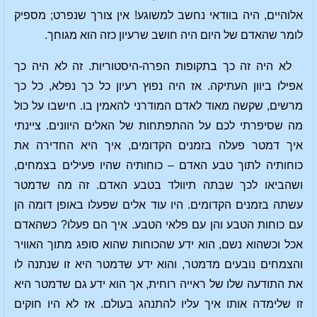
אלוהיים, היה בוודאי נחשב למשוגע! אין צורך שנפרט; מספיק
לומר שהאדם של היום היה חושב שרעיון כזה הוא מגוחך.
לא היה זה כך בתקופות הפרה-היסטוריות. זה לא היה כך
אפילו ביוון העתיקה. אז היה נפוץ רעיון כל כך נפלא, כל כך
מרשים, שקשה מאוד לאדם המודרני להאמין בו. חישבו על כול
מה שסיפרתי לכם על ההתפתחות של האלים היוונים. ציינתי
איך דמטר פעלה בזמנים הקדומים, איך היא החדירה את
כוחותיה לתוך טבע האדם – כוחותיה שהיו פעילים בצמחים,
ושהביאו לכך שבִּתה תיוולד בטבע האדם. זה מה שדמטר
עשתה בזמנים הקדומים. היו עוד אלים שפעלו באופן דומה הן
עם כוחות הטבע והן עם פלאי הטבע. איך הם פעלו? כשהאדם
אכל וכשהוא נשם, הוא ידע שהכוחות שהוא סופג מתוך האוויר
והצמחים נובעים מדמטר, והוא ידע שדמטר היא זו שנתנה לו
את התודעה שלו של ראייה רוחית, אך הוא ידע גם שדמטר היא
זו שלימדה אותו איך עליו להתנהג בעולם. אז לא היו חוקים