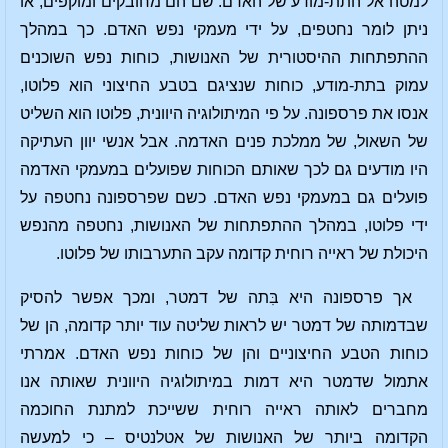
למטה אל התת-מודע של האדם. שם הם מחובקים ומוקפים, או
ניתן לומר נחטפים, על ידי מעמקי נפש האדם. כך במהלך
ההתפתחות ההיסטורית של האנושות, כוחות נפש השוכנים
עמוק בתת-מודע, כוחות שנציגם בטבע החיצוני הוא פלוטו,
אנסו את פרספונה. על פי המיתולוגיה היוונית, פלוטו הוא השליט
של השאול, של ממלכת פנים האדמה. אבל אנשי יוון העתיקה
היו מודעים גם לכך שאותם הכוחות שפועלים במעמקי האדמה
פועלים גם במעמקי נפש האדם. כשם שפרספונה נחטפה על
ידי פלוטו, במהלך ההתפתחות של האנושות, נחטפה מהנפש
היכולת של ראייה רוחית קדומה עקב התערבותו של פלוטו.
אך פרספונה היא בִּתה של דמטר, ומכך אפשר להסיק
שבדמותה של דמטר יש לראות שליטה עוד יותר קדומה, הן של
כוחות הטבע החיצוניים והן של כוחות נפש האדם. אמרתי
אתמול שדמטר היא דמות במיתולוגיה היוונית שאותה אנו
מחברים לאותה ראייה רוחית ששייכת למתנת החוכמה
הקדומה ביותר של האנושות של אטלנטיס – כי למעשה