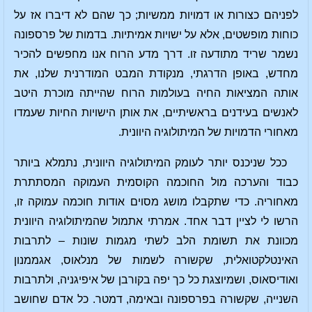
לפניהם כצורות או דמויות ממשיות; כך שהם לא דיברו אז על
כוחות מופשטים, אלא על ישויות אמיתיות. בדמות של פרספונה
נשמר שריד מתודעה זו. דרך מדע הרוח אנו מחפשים להכיר
מחדש, באופן הדרגתי, מנקודת המבט המודרנית שלנו, את
אותה המציאות החיה בעולמות הרוח שהייתה מוכרת היטב
לאנשים בעידנים בראשיתיים, את אותן הישויות החיות שעמדו
מאחורי הדמויות של המיתולוגיה היוונית.
ככל שניכנס יותר לעומק המיתולוגיה היוונית, נתמלא ביותר
כבוד והערכה מול החוכמה הקוסמית העמוקה המסתתרת
מאחוריה. כדי שתקבלו מושג מסוים אודות חוכמה עמוקה זו,
הרשו לי לציין דבר אחד. אמרתי אתמול שהמיתולוגיה היוונית
מכוונת את תשומת הלב לשתי מגמות שונות – לתרבות
האינטלקטואלית, שקשורה לשמות של מנלאוס, אגממנון
ואודיסאוס, ושמיוצגת כל כך יפה בקורבן של איפיגניה, ולתרבות
השנייה, שקשורה בפרספונה ובאימה, דמטר. כל אדם שחושב