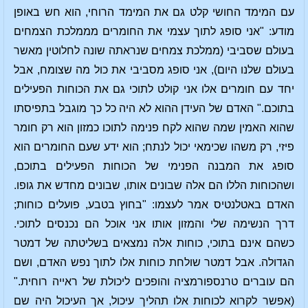
עם המימד החושי קלט גם את המימד הרוחי, הוא חש באופן
מודע: "אני סופג לתוך עצמי את החומרים מממלכת הצמחים
בעולם שסביבי (ממלכת צמחים שנראתה שונה לחלוטין מאשר
בעולם שלנו היום), אני סופג מסביבי את כול מה שצומח, אבל
יחד עם חומרים אלו אני קולט לתוכי גם את הכוחות הפעילים
בתוכם." האדם של העידן ההוא לא היה כל כך מוגבל בתפיסתו
שהוא האמין שמה שהוא לקח פנימה לתוכו כמזון הוא רק חומר
פיזי, רק משהו שכימאי יכול לנתח; הוא ידע שעם החומרים הוא
סופג את המבנה הפנימי של הכוחות הפעילים בתוכם,
ושהכוחות הללו הם אלה שבונים אותו, שבונים מחדש את גופו.
האדם באטלנטיס אמר לעצמו: "בחוץ בטבע, פועלים כוחות;
דרך הנשימה שלי והמזון אותו אני אוכל הם נכנסים לתוכי.
כשהם אינם בתוכי, כוחות אלה נמצאים בשליטתה של דמטר
הגדולה. אבל דמטר שולחת כוחות אלו לתוך נפש האדם, ושם
הם עוברים טרנספורמציה והופכים ליכולת של ראייה רוחית."
(אפשר לקרוא לכוחות אלו תהליך עיכול, אך העיכול היה שם