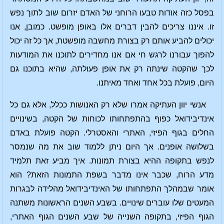
בפסל כזה אודות טבעו הרוחני של האדם יזרום שוב לתוך נפש
זו. איננו צריכים להבין דברים אלו באופן מופשט. כמובן, אנו
יכולים להביע אותם רק בצורת מחשבה מופשטת, אך כל זה יכול
להפוך עבורנו לרגש חי אם אנו מחדירים לתוכנו את המודעות
לכך שהקטה שינתה רק את אופן פעולתה, שהיא בתוכנו גם
היום, פועלת בכל אחד ואחד מאיתנו.
אנשי יוון העתיקה אמרו שלא רק האנושות ככלל, אלא גם
כל
אינדיבידואל כפוף בהתפתחותו לכוחות של הקטה, בשינויים
החלים בגוף הפיזי, האתרי והאסטרלי. הקטה פועלת באדם
בשלושה אופנים. אך היום ניתן ללמוד שוב את מה שנמסר
לנפש בתקופה ההיא בצורת תמונות. איך מביע זאת תלמיד
מדע הרוח, שכבר אינו מדבר בשפת התמונות הזאת? הוא
אומר שבמהלך התפתחותו של האינדיבידואל מהלידה לבגרות
המעטים שלו עוברים שינויים. בשבע השנים הראשונות משתנה
הגוף הפיזי, בתקופה השנייה של שבע השנים הגוף האתרי,