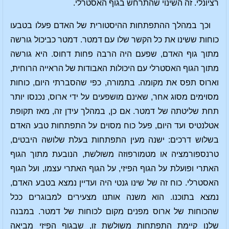
רציונלי. זה השינוי שהתרחש בגוף האסטרלי.
וכך במהלך ההתפתחות ההיסטורית של האדם פעלו בטבעו
כוחות ששינו את כל הקשר שלו עם דמטר. דמטר כביכול גורשה
מתוך גוף האדם, שפעם היה הרבה פחות דחוס. היא גורשה
מתוך הגוף האסטרלי עם היכולות האבודות של הראייה הרוחית,
וארוס תפס את מקומה. בתמורה, כפי שהסברתי היום, כוחות
מסוימים מסוג אחר, שאינם מושפעים על ידי ארוס, נכנסו יותר
תחת שליטתה של דמטר. אם כן, במהלך עידן זה, מאז תקופת
אטלנטיס ועד היום, פעל כוח מסוים על התפתחות טבע האדם
בשלוש דרכים: ישנה מעין התפתחות בעלת שלושה היבטים,
טרנספורמציה או מטמורפוזה משולשת, הנובעת מתוך הגוף
האתרי ופועלת על הגוף הפיזי, על הגוף האתרי עצמו, ועל הגוף
האסטרלי. כוח זה של שינו גנטי היה ועדיין נמצא בטבע האדם,
נמצא בתוכנו. הוא משנה אותנו מצעירים למבוגרים ככל
שהכוחות של ארוס מפנים מקום לכוחות של דמטר. במבנה
שלנו קיימת התפתחות משולשת זו, שבגוף הפיזי מביאה