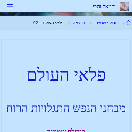
ד
נ
י
א
ל
ז
ה
ב
י
רודולף שטיינר
הרצאה
פלאי העולם – 02
פלאי העולם
מבחני הנפש התגלויות הרוח
רודולף שטיינר