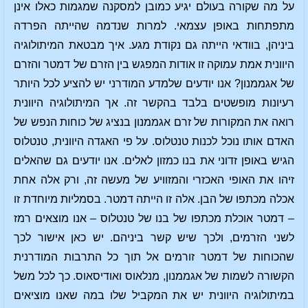
על מה שקורה בעולם יגיע כמובן למסקנה שמגמות כאלו אינן
מתפתחות באופן עצמאי. למרות שנדמה שהייתה הפרדה
ביניהן, בוודאי הייתה גם נקודת מגע. איך מבטאת המיתולוגיה
היוונית אמת עמוקה זו אודות המפגש בין הזרם של דמטר והזרם
של אגממנון? אנו יודעים שלמדע המודרני יש להציע לכל היותר
רעיונות מופשטים בלבד בהקשר זה. אך המיתולוגיה היוונית
רואה את המקורות של זרם אגממנון בנציג של כוחות הנפש של
האדם אותו נוכל לכנות טנטלוס. על פי האגדה היוונית, טנטלוס
הגיש באופן זדוני את בנו כמזון לאלים. אנו יודעים גם שהאלים
זיהו את האופי האכזרי והמזוויע של מעשה זה, ורק אלה אחת
אכלה מכתפו של הבן. אלה זו הייתה דמטר. בסמליות מיוחדת זו
– דמטר אוכלת מכתפו של בנו של טנטלוס – אנו מוצאים רמז
לשני הזרמים, ולכך שיש קשר ביניהם. יש כאן אישור לכך
שהכוחות של דמטר זורמים אל תוך כל התרבות המודרנית
הקשורה לשמות של אגממנון, מנלאוס ואודיסאוס. כך לכל משל
במיתולוגיה היוונית יש את המקביל שלו במה שאנו מוציאים