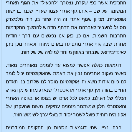
התנ"כית אשר כפי שקרה, נצטרך "להפעיל" את הגוף האתרי
המשומר של שם – אותו גוף אתרי עצמו שעדיין שכנה בו ישות
אווטארית. מכיוון שגוף אתרי זה היה שזור בו, היה מלכיצדק
מסוגל להעביר לאברהם את הדחף הדרוש להמשך התקדמות
התרבות השמית. אם כן, כאן אנו נפגשים עם דרך ייחודית
אחרת שבה גוף אתרי מתפתח באדם מיוחד ולאחר מכן ניתן
לאינדיבידואל שנבחר באופן מיוחד למילויה של שליחות.
דוגמאות כאלה אפשר למצוא עד לזמנים מאוחרים מאוד.
כאשר נעקוב אחריהם נבין את האמת שהאוקולטיזם יכול לומר
לנו כיום אודות נושא זה. אוקולטיזם מוסר לנו שלרוב בני האדם
החיים בהווה אין גוף אתרי או אסטרלי שנארג מחדש מן האריג
הכללי של העולם. כמעט לכל אדם יש בגופו או בגופה האתרי
והאסטרלי חלק שנשתמר מזמנים עתיקים, משום שהעקרון של
אקונומיה רוחית פועל לשמר יסודות בעלי ערך לשימוש חוזר.
הבה ונציין שתי דוגמאות נוספות מן התקופה המודרנית