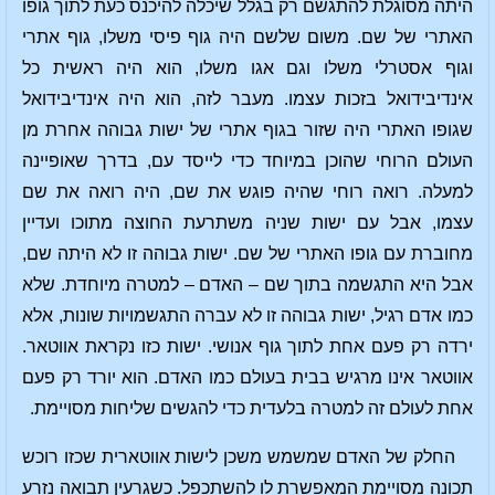
היתה מסוגלת להתגשם רק בגלל שיכלה להיכנס כעת לתוך גופו
האתרי של שם. משום שלשם היה גוף פיסי משלו, גוף אתרי
וגוף אסטרלי משלו וגם אגו משלו, הוא היה ראשית כל
אינדיבידואל בזכות עצמו. מעבר לזה, הוא היה אינדיבידואל
שגופו האתרי היה שזור בגוף אתרי של ישות גבוהה אחרת מן
העולם הרוחי שהוכן במיוחד כדי לייסד עם, בדרך שאופיינה
למעלה. רואה רוחי שהיה פוגש את שם, היה רואה את שם
עצמו, אבל עם ישות שניה משתרעת החוצה מתוכו ועדיין
מחוברת עם גופו האתרי של שם. ישות גבוהה זו לא היתה שם,
אבל היא התגשמה בתוך שם – האדם – למטרה מיוחדת. שלא
כמו אדם רגיל, ישות גבוהה זו לא עברה התגשמויות שונות, אלא
ירדה רק פעם אחת לתוך גוף אנושי. ישות כזו נקראת אווטאר.
אווטאר אינו מרגיש בבית בעולם כמו האדם. הוא יורד רק פעם
אחת לעולם זה למטרה בלעדית כדי להגשים שליחות מסויימת.
החלק של האדם שמשמש משכן לישות אווטארית שכזו רוכש
תכונה מסויימת המאפשרת לו להשתכפל. כשגרעין תבואה נזרע