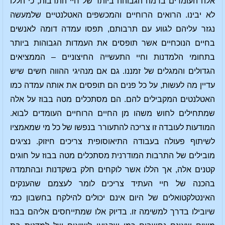
אלה העומדים ברמה הגבוהה ביותר של חיי התרבות, כי הללו
לא יבינו. הרואים הרוחיים והמכשפים האטלנטיים שלמעשה
נגזר עליהם לגווע עם תרבותם, תפסו עמדה דומה לאנשים
בחיים הנוכחיים אשר תופסים את העמדות הגבוהות ביותר
בתחומי הלמדנות וחיי התעשייה החיצוניים – הממציאים
הגדולים והמגלים של זמננו. גם אם מנהיגי ההווה חשים שיש
עדיין מה לעשות, על כל פנים הם תופסים את אותה עמדה כמו
האטלנטים המקבילים להם. הם מסתכלים מטה בבוז על אלה
שמתחילים לחוש משהו מן החיים הרוחיים העומדים לבוא.
המודעות לעובדה זו צריכה להתעורר בנפשו של כל מי שמאמציו
לשיתוף פעולה בעבודה התיאוסופית צריכים חיזוק. נציגים
מובילים של התרבות המודרנית מסתכלים מטה בבוז על חוגים
קטנים אלה, אך הללו אשר לוקחים חלק בשקדנות ובהתמדה
בהכנה של חיי העתיד צריכים לומר לעצמם שהענקים
האינטלקטואלים של היום אינם יכולים להילקח בחשבון כמי
שיובילו בדרך למשימה זו. בדיוק אלו שמתייחסים אליהם בבוז