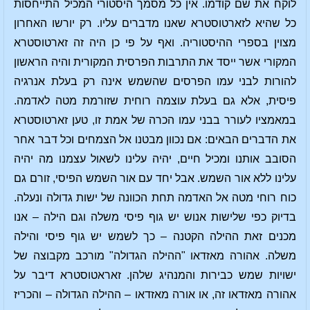
לוקח את שם קודמו. אין כל מסמך היסטורי המכיל התייחסות
כל שהיא לזארטוסטרא שאנו מדברים עליו. רק יורשו האחרון
מצוין בספרי ההיסטוריה. ואף על פי כן היה זה זארטוסטרא
המקורי אשר ייסד את התרבות הפרסית המקורית והיה הראשון
להורות לבני עמו הפרסים שהשמש אינה רק בעלת אנרגיה
פיסית, אלא גם בעלת עוצמה רוחית שזורמת מטה לאדמה.
במאמציו לעורר בבני עמו הכרה של אמת זו, טען זארטוסטרא
את הדברים הבאים: אם נכוון מבטנו אל הצמחים וכל דבר אחר
הסובב אותנו ומכיל חיים, יהיה עלינו לשאול עצמנו מה יהיה
עלינו ללא אור השמש. אבל יחד עם אור השמש הפיסי, זורם גם
כוח רוחי מטה אל האדמה תחת הכוונה של ישות גדולה ונעלה.
בדיוק כפי שלישות אנוש יש גוף פיסי משלה וגם הילה – אנו
מכנים זאת ההילה הקטנה – כך לשמש יש גוף פיסי והילה
משלה. אהורה מאזדאו "ההילה הגדולה" מורכב מקבוצה של
ישויות שמש כבירות והמנהיג שלהן. זאראטוסטרא דיבר על
אהורה מאזדאו זה, או אורה מאזדאו – ההילה הגדולה – והכריז