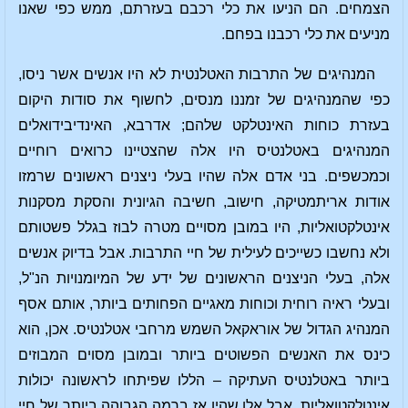
הצמחים. הם הניעו את כלי רכבם בעזרתם, ממש כפי שאנו
מניעים את כלי רכבנו בפחם.
המנהיגים של התרבות האטלנטית לא היו אנשים אשר ניסו,
כפי שהמנהיגים של זמננו מנסים, לחשוף את סודות היקום
בעזרת כוחות האינטלקט שלהם; אדרבא, האינדיבידואלים
המנהיגים באטלנטיס היו אלה שהצטיינו כרואים רוחיים
וכמכשפים. בני אדם אלה שהיו בעלי ניצנים ראשונים שרמזו
אודות אריתמטיקה, חישוב, חשיבה הגיונית והסקת מסקנות
אינטלקטואליות, היו במובן מסויים מטרה לבוז בגלל פשטותם
ולא נחשבו כשייכים לעילית של חיי התרבות. אבל בדיוק אנשים
אלה, בעלי הניצנים הראשונים של ידע של המיומנויות הנ"ל,
ובעלי ראיה רוחית וכוחות מאגיים הפחותים ביותר, אותם אסף
המנהיג הגדול של אוראקאל השמש מרחבי אטלנטיס. אכן, הוא
כינס את האנשים הפשוטים ביותר ובמובן מסוים המבוזים
ביותר באטלנטיס העתיקה – הללו שפיתחו לראשונה יכולות
אינטלקטואליות. אבל אלו שהיו אז ברמה הגבוהה ביותר של חיי