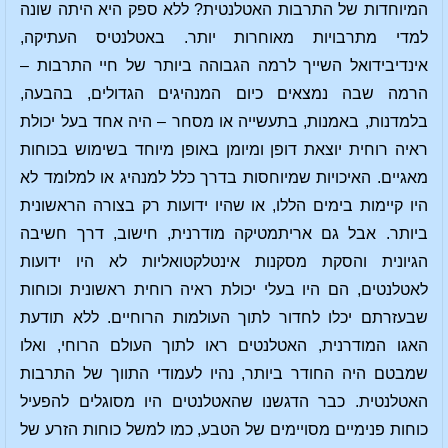
המיוחדות של התרבות האטלנטית? ללא ספק היא היתה שונה
למדי מתרבויות מאוחרות יותר. באטלנטיס העתיקה,
אינדיבידואל השייך לרמה הגבוהה ביותר של חיי התרבות –
הרמה שבה נמצאים כיום המנהיגים הגדולים, בהבעה,
בלמדנות, באמנות, בתעשייה או מסחר – היה אחד בעל יכולת
ראיה רוחית יוצאת דופן ומיומן באופן מיוחד בשימוש בכוחות
מאגיים. האיכויות שמיוחסות בדרך כלל למנהיג או למלומד לא
היו קיימות בימים הללו, או שהיו ידועות רק בצורה הראשונית
ביותר. אבל גם אריתמטיקה מודרנית, חישוב, דרך חשיבה
הגיונית והסקת מסקנות אינטלקטואליות לא היו ידועות
לאטלנטים, הם היו בעלי יכולת ראיה רוחית ראשונית וכוחות
שבעזרתם יכלו לחדור לתוך העולמות הרוחיים. ללא תודעת
האגו המודרנית, האטלנטים ראו לתוך העולם הרוחי, ואלו
שמבטם היה החודר ביותר, נהיו לעמודי התווך של התרבות
האטלנטית. כבר הדגשנו שהאטלנטים היו מסוגלים להפעיל
כוחות פנימיים מסויימים של הטבע, כמו למשל כוחות הזרע של