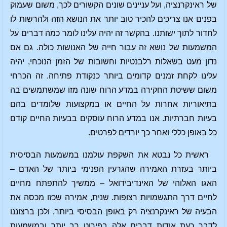
של ראינקרנציה, ועל עניינים שונים הקשורים לכך, משום שעמוק
בפנים אנו צריכים להכיר טוב יותר את הנושא הזה ולהרשות לו
לחדור לתוך ישותנו. בהקשר זה יהיה עלינו לומר כמה דברים על
המשמעות של נושא זה עבור חייה של האנושות כולה. גם אם
נדון מעט בשאלות רלבנטיות וחשובות של הזמן הנוכחי, יהיה
עלינו לקחת זמנים קדומים ביותר כנקודת פתיחה. זה הכרחי
משום ששיטת החקירה במדע הרוח שונה מזו שמשתמשים בה
בתיאוריות אחרות על החיים או במקצועות שלומדים בהם
בעיות חברתיות. אנו במדע הרוח עוסקים בבעיות החיים קודם
כל באופן כללי ואחר כך יורדים לפרטים.
ראשית כל נבטא את השקפת עולמנו במשמעות הבסיסית
ביותר בעזרת האמירה שהגרעין הפנימי ביותר של האדם –
האגו האלוהי של האינדיבידואל – ממשיך להתפתח מחיים
לחיים דרך התגשמויות רצופות. שנית, אמירה שכזו מכסה את
הבעיה של ראינקרנציה רק באופן הבסיסי ביותר, ולכן ברצוננו
לדבר כעת אודות דברים אלה בפירוט רב יותר ובמשמעות