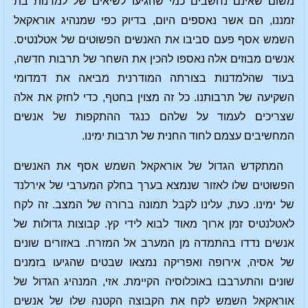
משום שאינם נחשבים כמי שהגיעו לשיאים של למדנות בת
זמננו, הם אשר נאספים היום, בדיוק כפי שמנהיג אוראקאל
השמש אסף פעם סביבו את האנשים הפשוטים של אטלנטיס.
אנשים מבוזים אלה נאספו להכין את השחר של תרבות חדשה,
בעוד שהלמדנות בצורתה המודרנית מביאה את דמדומי
השקיעה של תרבותנו. כל זה מצוין בחטף, כדי לחזק את אלה
שצריכים לעמוד על שלהם כנגד ההתקפות של אנשים
המחשיבים עצמם לחוד החנית של תרבות ימינו.
המתקדש הגדול של אוראקאל השמש אסף את האנשים
הפשוטים שלו לאזור שנמצא בערך בחלק המערבי של אירלנד
של ימינו. כעת, עלינו לקבל תמונה ברורה של המצב. זה לקח
לאטלנטיס זמן ארוך מאוד לבוא לידי קץ. קבוצות גדולות של
אנשים נדדו בהתמדה מן המערב אל המזרח. באזורים שונים
של אסיה, אירופה ואפריקה נמצאו שבטים שהגיעו בזמנים
שונים והתערבבו באוכלוסיה הקיימת. אזי, המנהיג הגדול של
אוראקאל השמש לקח את הקבוצה הקטנה שלו של אנשים