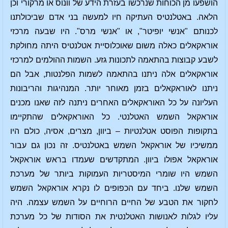
הושפעו מן הכוחות שנרכשו בעזרת הידע של וונוס או מרקורי וכן
הלאה. באטלנטיס העתיקה חיו למעשה בני אדם שביכולתנו
לכנותם "אנשי יופיטר", או "אנשי מרס". היו שבעה מרכזי
אוראקאלים כאלה משום שאוכלוסיית אטלנטיס היתה מחולקת
לשבע קבוצות בהתאמה לתכונות גזע. השמות ההולמים למרכזי
אוראקאלים אלה ניתנו בהתאמה לשמות הפלנטות, אבל הם
ניתנו לאוראקאלים בזמן מאוחר יותר. המנהיגות והריבונות
העליונה על כל האוראקאלים האחרים ניתנה לזה שאנו מכנים
אוראקאל השמש האטלנטי. כל האוראקאלים שהתקיימו
בתקופות הפוסט אטלנטיות – ביוון, מצרים, אסיה, כולם היו
ממשיכיו של אוראקאל השמש באטלנטיס. זה נכון גם עבור
אוראקאל אפולו ביוון. המתקדשים שעמדו בראש אוראקאל
השמש היו שומרי המיסטריות העמוקות ביותר של מערכת
השמש שלנו. ביחד עם הכפופים לו נקרא אוראקאל השמש
לחקור את הטבע של החיים הרוחיים על השמש עצמה. היה
עליו לגלות לאנושות האטלנטית את הסודות של כל מערכת