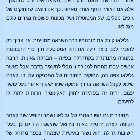
אחר. הם חשבו שאם נזרקת אבן, מעופה אינו יכול להימשך,
אלא אם האוויר דוחף אותה מאחור. כך אנו רואים שהחוקים של
גופים נופלים, של המטוטלת ושל מכונות פשוטות נגזרים כולם
מגלילאו.
גלילאו קיבל את תובנותיו דרך השראה מסויימת. אני צריך רק
להזכיר לכם כיצד גילה את חוק המטוטלת תוך כדי התבוננות
במנורה מתנדנדת בקתדרלה בפיזה – הברקה גאונית. הרבה
אנשים עברו מתחת למנורה זו מבלי להשגיח בדבר, אבל כאשר
גלילאו צפה בה, החוקים היסודיים של המכניקה עלו בו. לאדם
שיכול לקבל השראה בדרך עמוקה שכזו יש גוף אתרי בעל עושר
עצום. יהיה זה בסתירה לחוק האקונומיה הרוחית לתת לו
להיעלם.
מסיבה זו גם גופו האתרי של גלילאו נשמר והופיע שוב לאחר
תקופה קצרה יחסית באינדיבידואל שהישגיו היו גם כן בעלי
חשיבות גדולה. הוא נשזר באישיות שצמחה בכפר מרוחק של