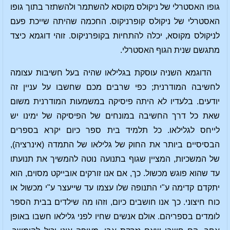
גופו האסטרלי של ניקולס מקוסא להשתמר ולהשתזר בתוך גופו
האסטרלי של ניקולס קופרניקוס. החכמה שהיתה שייכת פעם
לניקולס מקוסא, יכלה להתחיות בקופרניקוס. זוהי דוגמא כיצד
מתגשם שנית הגוף האסטרלי.
הדוגמא השניה עוסקת בגלילאו שהיה בעל חשיבות עצומה
לחשיבה המודרנית; כפי שרבים מכם שחשבו על עניין זה
יודעים. בלעדיו לא היתה פיסיקה במשמעות המודרנית משום
שאת כל דרך החשיבה במונחים של הפיסיקה של ימינו יש
לייחס לגלילאו. כל תלמיד בית ספר כיום יקרא בספרים
הבסיסיים ביותר את החוק של גלילאו של התמדה (אינרציה),
של המשכיות, המציין שגוף בתנועה נוטה להמשיך את תנועתו
עד שהוא פוגש מכשול. כך, אם אנו זורקים אובייקט מסוים, הוא
יתקדם קדימה ע"י התנופה שלו עצמו עד שייעצר ע"י מכשול או
כוח חיצוני. כך אנו חושבים כיום, וזהו מה שילדים בבית הספר
לומדים בספריהם. אולם אנשים שחיו לפני גלילאו חשבו באופן