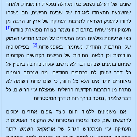
שונים של העולם נשמע כמו מקהלה נפלאת הרמוניות, ולאחר
שהשבעה התאחדו לאגודה של שבעת הרישים, הם נשלחו
להודו להעניק השראה לתרבות העתיקה של ארץ זו. הרבה מן
[1]
העמוק והעז שהיה בתרבות זו נשמר בצורה מפוארת בוודות
כפי שרעיונות נפלאים רבים המעידים על הטבע המדעי העמוק
[2]
של התרבות ההודית נשתמרו באופנישדות,
בפילוסופיה
הוודנטית וכן הלאה. התורות של הרישים הקדושים הקדומים
שניתנו בזמנים שבהם דבר לא נרשם, עולות בהרבה ביופיין על
כל דבר שניתן לנו בכתבים ההודיים. מה שנכתב בזמנים
מאוחרים יותר אינו אלא צל חיוור, כי שום עדות רשומה לא
נותרה מן התרבות הקדושה ההיולית שנאצלה ע"י הרישים. כל
דבר שלימדו, נמסר בדרך רוחית דרך המיסטריות.
אנו מעוניינים ללמוד היום כיצד גופים אתריים יכולים
להתגשם שוב, כיצד נמסרו המסורות של התקופה האטלנטית
העתיקה ע"י המתקדש הגדול של אוראקאל השמש לתוך