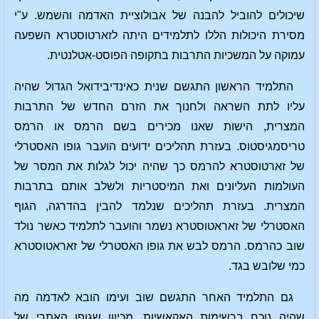
שיכולים להוביל להבנה של אבולוציית האדמה והשמש. ע"י
מסירת היכולות הללו לתלמידים היתה לזארטוסטרא השפעה
עמוקה על המשכיות התרבות בתקופה הפוסט-אטלנטית.
התלמיד הראשון התגשם שנית כאינדיבידואל הגדול שהיה
עליו לתת השראה ולחנוך את הזרם החדש של התרבות
המצרית, הישות שאנו מכירים בשם הרמס או הרמס
טריסמגיסטוס. בעזרת תהליכים ידועים הועבר גופו האסטרלי
של זארטוסטרא להרמס כך שהיה יכול לגלות את המסר של
העולמות העליונים ואת המיסטריות ולשלב אותם בתרבות
המצרית. בעזרת תהליכים שנלמד להבין בהדרגה, הגוף
האסטרלי של זאראטוסטרא נשמר והועבר לתלמיד כאשר נולד
שוב כהרמס. הרמס לבש את גופו האסטרלי של זאראטוסטרא
כמי שלובש בגד.
גם התלמיד האחר התגשם שוב ועימו הובא לאדמה מה
שהיה נוכח ברשימות האקאשיות. מכיוון שגופו האתרי של