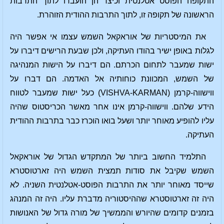
התקופה הפוסט אטלנטית וכיצד הן הועברו לתוך התרבות
הראשונה של תקופה זו, לתוך התרבות ההודית הזוהרת.
את המיסטריות של אוראקאל השמש עצמו אי אפשר היה
לגלות באופן ישיר בהודו העתיקה, ולכן שבעת הרישים דיברו על
ישות שמעבר לתחום הכרתם. הם דיברו על הישות המנהיגה
של השמש, המכוונת כוחותיה אל האדמה. הם דברו על
ווישווה-קרמן (VISHVA-KARMAN) כעל ישות שמעבר לטווח
הידע שלהם. ווישווה-קרמן אינו אחר מאשר הכריסטוס שהיה
עליו להופיע מאוחר יותר ושעל בואו הוכרז כבר בתרבות ההודית
העתיקה.
התלמיד החשוב ביותר של המתקדש הגדול של אוראקאל
השמש שקיבל את סודות תמצית השמש היה זארטוסטרא
שייסד מאוחר יותר את התרבות הפוסט-אטלנטית השניה. לא
היה זה זארטוסטרא שההיסטוריה מדברת עליו. היה זה המנהג
בזמנים קדומים שהיורש והממשיך של מורה גדול של האנושות