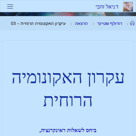
ד
נ
י
א
ל
ז
ה
ב
י
רודולף שטיינר
הרצאה
עיקרון האקונומיה הרוחית – 03
עקרון האקונומיה
הרוחית
ביחס לשאלות ראינקרנציה,