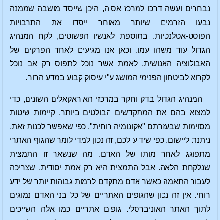
נבחרים ועשה דרכו למרכז אסיה, היכן שייסד מושבה שממנה
נבעו הזרמים שיותר מאוחר ייסדו את התרבויות
הפוסט-אטלנטיות. בתוספת לאנשיו הפשוטים, לקח המנהיג
הגדול עוד משהו עמו. וכאן אנו מגיעים לאחד הפרקים של
האבולוציה האנושית, לאמת אשר נוכל לתפוס רק אם נוכל
לקרוא לביטחון הפנימי המושג ע"י עיסוק קבוע במדע הרוח.
המנהיג הגדול בדק וחקר במרכזי האוראקאלים השונים, כדי
למצוא בהם את המתקדשים הבולטים ביותר. קיימות שיטות
מסוימות שבעזרתם "אקונומיה רוחית", כפי שאפשר לכנות זאת,
ניתנת ליישום. כפי שידוע לכם, זה נכון למדי לומר שהגוף האתרי
מתפוגג לאחר מותו של האדם. מה שנשאר זו התמצית
שנלקחת הלאה. אבל התמצית היא רק אמת יסודית, שצריכה
לעבור התאמה כאשר אדם מתקדם לרמות גבוהות יותר של ידע
רוחי. אין זה נכון שהגופים האתריים של כל בני האדם נמוגים
לתוך האתר האוניברסלי. גופים אתריים כמו אלה השייכים