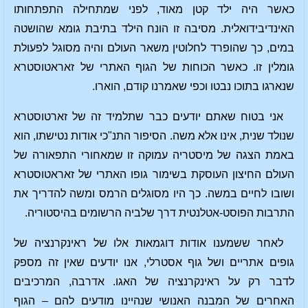
כאשר היה ילד קטן מאוד, לפני שמתחילה התפתחותו
האינדיבידואלית. מסיבה זו הונח הילד בתיבת גומא שהושטה
במים, כך שהופרד לחלוטין משאר העולם והיה מסוגל לפעולת
גומלין זו. כאשר הכוחות של הגוף האתרי של זאראטוסטרא
שנארגו בתוכו נבטו וכפי שאמרנו קודם, הוארו.
אני בטוח שאתם יודעים כבר שתלמיד זה של זארטוסטרא
שנולד שנית, אינו אלא משה. הסיפור התנ"כי אודות נטישתו, הוא
באמת הצגה של מיסטריה עמוקה זו שמאחורי התפאורה של
העולם החיצון העוסקת בשימור גופו האתרי של זאראטוסטרא
ושובו לחיים במשה. כך היו מסוגלים הרמס ומשה להדריך את
התרבות הפוסט-אטלנטית דרך שלביה הרשומים בהיסטוריה.
לאחר ששמענו אודות דוגמאות אלו של ראינקרנציה של
גופים אתריים ושל גוף אסטרלי, אנו יודעים שאין זה מספק
לדבר רק על ראינקרנציה של האגו. אדרבה, המרכיבים
האחרים של המבנה האנושי שנהיינו מודעים להם – הגוף