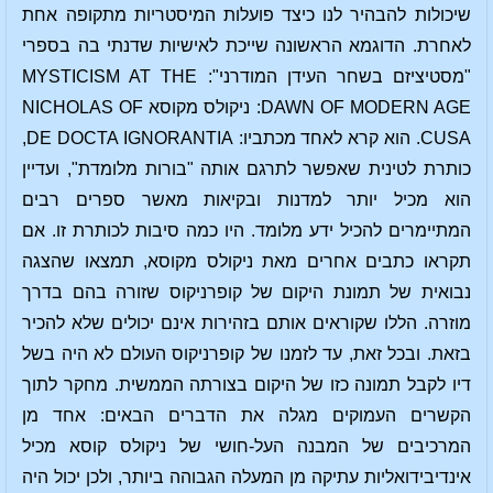
שיכולות להבהיר לנו כיצד פועלות המיסטריות מתקופה אחת
לאחרת. הדוגמא הראשונה שייכת לאישיות שדנתי בה בספרי
"מסטיציזם בשחר העידן המודרני": MYSTICISM AT THE
DAWN OF MODERN AGE: ניקולס מקוסא NICHOLAS OF
CUSA. הוא קרא לאחד מכתביו: DE DOCTA IGNORANTIA,
כותרת לטינית שאפשר לתרגם אותה "בורות מלומדת", ועדיין
הוא מכיל יותר למדנות ובקיאות מאשר ספרים רבים
המתיימרים להכיל ידע מלומד. היו כמה סיבות לכותרת זו. אם
תקראו כתבים אחרים מאת ניקולס מקוסא, תמצאו שהצגה
נבואית של תמונת היקום של קופרניקוס שזורה בהם בדרך
מוזרה. הללו שקוראים אותם בזהירות אינם יכולים שלא להכיר
בזאת. ובכל זאת, עד לזמנו של קופרניקוס העולם לא היה בשל
דיו לקבל תמונה כזו של היקום בצורתה הממשית. מחקר לתוך
הקשרים העמוקים מגלה את הדברים הבאים: אחד מן
המרכיבים של המבנה העל-חושי של ניקולס קוסא מכיל
אינדיבידואליות עתיקה מן המעלה הגבוהה ביותר, ולכן יכול היה