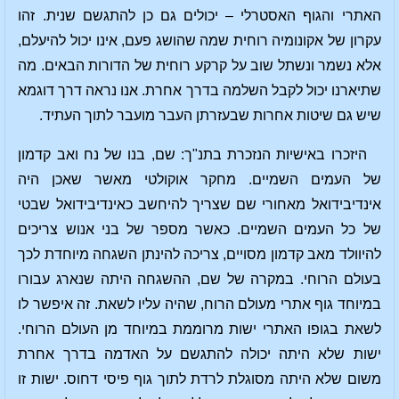
האתרי והגוף האסטרלי – יכולים גם כן להתגשם שנית. זהו
עקרון של אקונומיה רוחית שמה שהושג פעם, אינו יכול להיעלם,
אלא נשמר ונשתל שוב על קרקע רוחית של הדורות הבאים. מה
שתיארנו יכול לקבל השלמה בדרך אחרת. אנו נראה דרך דוגמא
שיש גם שיטות אחרות שבעזרתן העבר מועבר לתוך העתיד.
היזכרו באישיות הנזכרת בתנ"ך: שם, בנו של נח ואב קדמון
של העמים השמיים. מחקר אוקולטי מאשר שאכן היה
אינדיבידואל מאחורי שם שצריך להיחשב כאינדיבידואל שבטי
של כל העמים השמיים. כאשר מספר של בני אנוש צריכים
להיוולד מאב קדמון מסויים, צריכה להינתן השגחה מיוחדת לכך
בעולם הרוחי. במקרה של שם, ההשגחה היתה שנארג עבורו
במיוחד גוף אתרי מעולם הרוח, שהיה עליו לשאת. זה איפשר לו
לשאת בגופו האתרי ישות מרוממת במיוחד מן העולם הרוחי.
ישות שלא היתה יכולה להתגשם על האדמה בדרך אחרת
משום שלא היתה מסוגלת לרדת לתוך גוף פיסי דחוס. ישות זו