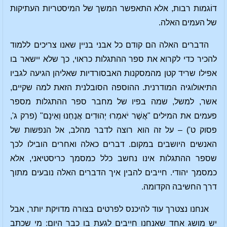
דוֹגמות רבות, אלא התאפשר המשך של המיסטריות העתיקות
של העמים האלה.
הדברים האלה הם קודם כל אבני בניין שאנו צריכים ללמוד
להכיר כדי לקרוא את ספר ההתגלות כראוי, כך שלא יישאר בו
אפילו שריד קטן מהמסקנות האבסורדיות שאליהן הגיעה לגביו
התיאולוגיה המודרנית. ההוספה הסובלנית הזאת למה שקיים,
אשר, למשל, שמה בפיו של מחבר ספר ההתגלות מספר
פעמים את המילים "אֲשֶׁר יֹאמְרוּ יְהוּדִים אֲנַחְנוּ וְאֵינָם" (פרק ג',
פסוק ט') – על זה הוא רוצה לדבר מהלב, אל הנפשות של
האנשים היושבים במקום. דברים כאלה ואחרים הובילו לכך
שספר ההתגלות אינו נחשב כלל כמסמך כריסטיאני, אלא
כמסמך יהודי. חייבים להבין איך הדברים האלה נובעים מתוך
דרך החשיבה הקדומה.
אנחנו נצטרך עוד להיכנס לפרטים בצורה מדויקת יותר, אבל
יש מושג אחד שאנחנו חייבים לגעת בו כבר היום: מי שכתב