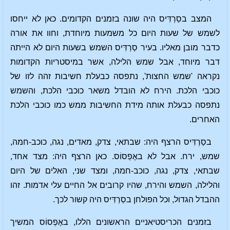
המצב בסַרְדִּיס היה שונה בזמנים הקדומים. כאן לא ייחסו
לשמש של שעות היום כל משמעות מיוחדת, וחוו את אורה
כדבר מובן מאליו. בעיר סַרְדִּיס השמש בשעות היום לא הייתה
דבר מיוחד, אבל שמש הלילה, אשר במיסטריות הקדומות
נקראה 'שמש החצות', נתפסה כבעלת חשיבות זהה לזו של
כוכבי הלכת. הירח לא הובדל משאר כוכבי הלכת, והשמש
נתפסה כבעלת אותה מידת החשיבות ממש כמו כוכבי הלכת
האחרים.
בסַרְדִּיס הרצף היה: שבתאי, צדק, מאדים, נגה, כוכב-חמה,
שמש, ירח. אבל לא באֶפְסוֹס. כאן הרצף היה: מצד אחד,
שבתאי, צדק, נגה, כוכב-חמה, ומצד שני, האלים של היום
והלילה, השמש והירח, שהיו קרובים אל החיים עלי אדמות. זהו
ההבדל הגדול, וכל הפולחן בסַרְדִּיס היה קשור לכך.
בזמנים הכריסטיאניים הראשונים הללו, באֶפְסוֹס המשיך