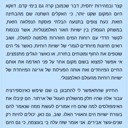
קצר ובמהירות יחסית, דבר שכמובן קרה גם בימי קדם. דווקא
היום המקום שקט יותר, כי האקלים השתנה שם מהבחינה
הזאת. כעת צופים בתנועה הבלתי פוסקת הנפלאה הזאת,
במשחק הגומלין בין ישויות האור האלמנטליות, אשר נכנסות
לקשר הדדי עם רוחות המים הזוהרות מלמטה למעלה, ושוב
רואים חזיונות מיוחדים לגמרי של ישויות רוחיות, כאשר גלי הים
שוטפים את החוף ומוטחים בחזרה, או כאשר הגלים מתנפצים.
אי אפשר למצוא בשום מקום אחר על פני האדמה את אותם
החיים המיוחדים ואת אותה הפעילות של אריגה המיוחדת של
ישויות רוחיות מהעולם האלמנטלי.
החיזיון שהתאפשר לי להתבונן בו שם שימש כאינספירציה
עבור אלה שהיו חלק מהשולחן העגול של ארתור. הם קיבלו את
האימפולסים למה שהם היו אמורים לעשות ממה שנאמר להם
בעזרת ישויות הים והאוויר האלו. שוב, גם כאן, יכולים להיות רק
שנים-עשר אבירים. אני אומר שזה עלה בי בעוצמה, כי גם היום