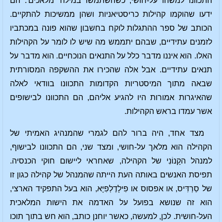
התכוונו למשהו על-חושי, כשהשתמשו במילה 'מלאכים'. הם
ידעו שהוקמו קהילות כריסטיאניות ושהן ממשיכות להתקיים.
הכותב של ספר ההתגלות לוקח בחשבון שהוא פונה במכתביו
לזמנים עתידיים, שבהם יתממש מה שיש לו לומר על הקהילות
האלו. הוא איננו מדבר כלל על התנאים הנוכחיים. הוא מדבר על
תנאים עתידיים. אבל אלה שהכירו את ההשקפה המסורתית
שבאה מתוך המיסטריות הקדומות התכוונו בוודאי לאלה
שהאיגרות אמורות היו להגיע אליהם, הם התכוונו לבישופים
אשר עמדו בראש הקהילות.
מצד אחד, היה ברור להם לגמרי שהמנהיג האמיתי של
הקהילה הוא מלאך על-חושי, ומצד שני, הם התכוונו לבישוף,
למנהל הקָנוֹנִי של הקהילה, שאחראי ליישום חוקי הכנסיה.
תפיסת האנשים באותה העת הייתה שהמנהל של קהילה כגון זו
של סַרְדִּיס, או אפסוס או פִילָדֶלְפִיָּא, הוא בעל התפקיד הארצי,
הוא זה שנושא בפועל על האדמה את הישות המלאכית
העל-חושית. לכן, למעשה, כאשר יוחנן כותב, הוא חש בתוך תוכו