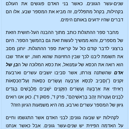
שנים-עשר הגוונים. כאשר בני האדם פוגשים את העולם
בקהילות, בקהל מתפללים, זה מביא את המספר שבע. אלו הם
דברים שהיו ידועים באותם הימים.
מחבר ספר ההתגלות כותב מתוך ההבנה העל-חושית הזאת
של מספרים, והוא ממשיך לעשות זאת גם בהמשך הספר. היום
ברצוני לדבר קודם כול על קריאת ספר ההתגלות. יוחנן מסב
את תשומת ליבנו לכך שבין החזיונות שהוא חווה, יש אחד שבו
הוא רואה את הכסא של עמנואל, את כסא המלוכה של ה
בן של
אדם
שהשתנה צורתו, אשר סביבו יושבים עשרים וארבעת
זקנים ("וְסָבִיב לַכִּסֵּא אַרְבָּעָה וְעֶשְׂרִים כִּסְאוֹת וְעַל־הַכִּסְאוֹת
רָאִיתִי אֵת אַרְבָּעָה וְעֶשְׂרִים הַזְּקֵנִים יֹשְׁבִים מְלֻבָּשִׁים בְּגָדִים
לְבָנִים וְעַטְרוֹת זָהָב בְּרָאשֵׁיהֶם", פרק ד', פסוק ד'). כאן אנו רואים
גִּיוּוּן של המספר עשרים וארבע. מה היא משמעות הגיוון הזה?
לקהילות יש שבעה גוונים; לבני האדם אשר התגשמו וחיים
על האדמה הפיזית יש שנים-עשר גוונים. אבל כאשר אנחנו