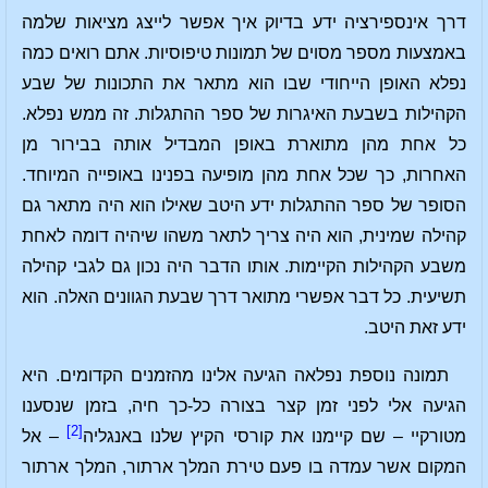
דרך אינספירציה ידע בדיוק איך אפשר לייצג מציאות שלמה
באמצעות מספר מסוים של תמונות טיפוסיות. אתם רואים כמה
נפלא האופן הייחודי שבו הוא מתאר את התכונות של שבע
הקהילות בשבעת האיגרות של ספר ההתגלות. זה ממש נפלא.
כל אחת מהן מתוארת באופן המבדיל אותה בבירור מן
האחרות, כך שכל אחת מהן מופיעה בפנינו באופייה המיוחד.
הסופר של ספר ההתגלות ידע היטב שאילו הוא היה מתאר גם
קהילה שמינית, הוא היה צריך לתאר משהו שיהיה דומה לאחת
משבע הקהילות הקיימות. אותו הדבר היה נכון גם לגבי קהילה
תשיעית. כל דבר אפשרי מתואר דרך שבעת הגוונים האלה. הוא
ידע זאת היטב.
תמונה נוספת נפלאה הגיעה אלינו מהזמנים הקדומים. היא
הגיעה אלי לפני זמן קצר בצורה כל-כך חיה, בזמן שנסענו
[2]
מטורקיי
– שם קיימנו את קורסי הקיץ שלנו באנגליה
– אל
המקום אשר עמדה בו פעם טירת המלך ארתור, המלך ארתור