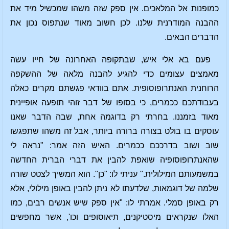
כמופנות אל המלאכים. אין ספק שזה משהו שמכשיל מיד את
ההבנה המודרנית שלנו. לכן חשוב מאוד שנתפוס נכון את
הדברים הבאים.
פעם בא אלי איש, שבתקופה האחרונה של חייו עשה
מאמצים עצומים כדי להגיע להבנה מלאה של ההשקפה
הרוחנית האנתרופוסופית. אתם בוודאי פגשתם מקרים כאלה
בעבודתכם ככמרים, כי בסופו של דבר זוהי תופעה אופיינית
מאוד בזמננו. בחרתי רק בדוגמה אחת, שבה הדבר שאנו
עוסקים בו בולט בצורה ברורה ביותר, אבל זה משהו שתפגשו
שוב ושוב בדרככם ככמרים. האיש הזה אמר: "נראה לי
שהאנתרופוסופיה שואפת להבין את דברי הברית החדשה
במשמעותם המילולית." עניתי לו: "כן". הוא המשיך לצטט שורה
שלמה של דוגמאות, שלדעתו לא ניתן להבין באופן מילולי, אלא
רק באופן סמלי. אמרתי לו: "אין ספק שיש אנשים רבים, כמו
האלו שנקראים מיסטיקנים, תיאוסופים וכו', אשר מחפשים