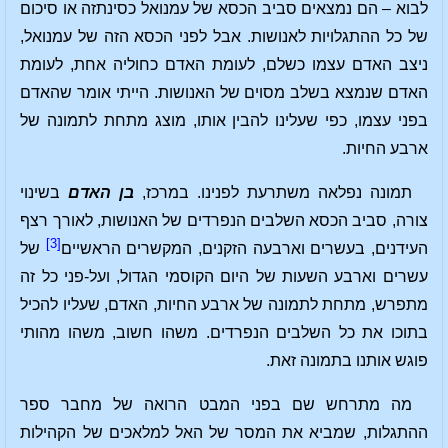
לבוא – הם נמצאים סביב הכסא של עמנואל כסינתזה או סיכום
של כל ההתגלויות לאנושות. אבל לפני הכסא הזה של עמנואל,
ניצב האדם עצמו כשלם, לעומת האדם כחוליה אחת, לעומת
האדם שנמצא בשלב מסוים של האנושות. הייתי אומר שהאדם
בפני עצמו, כפי שעלינו להבין אותו, מוצג מתחת לתמונה של
ארבע החיות.
תמונה נפלאה משתרעת לפנינו. במרכז,
בן האדם
בשינוי
צורה, סביב הכסא השלבים הנפרדים של האנושות, לאורך רצף
[3]
העידנים, בעשרים וארבעה הזקנים, המקשרים הראשיים
של
עשרים וארבע השעות של היום הקוסמי הגדול, ועל-פני כל זה
מתפרש, מתחת לתמונה של ארבע החיות, האדם, שעליו להכיל
בתוכו את כל השלבים הנפרדים. משהו חשוב, משהו מהותי
פוגש אותנו בתמונה זאת.
מה מתרחש שם בפני המבט הרואה של מחבר ספר
ההתגלות, שמביא את המסר של האל למלאכים של הקהילות