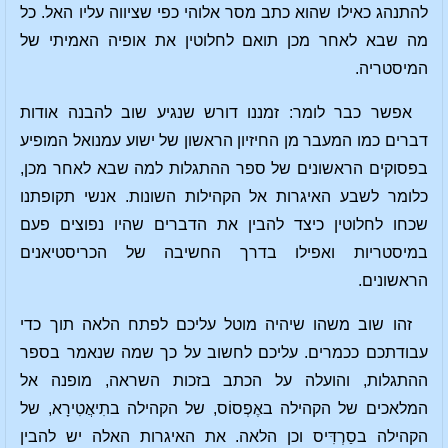
להתנהג כאילו שהוא כתב מסר אלוהי כפי שציווה עליו האל. כל
מה שבא לאחר מכן תואם לחלוטין את אופיה האמיתי של
המיסטריה.
אפשר כבר לומר: זמננו דורש שנגיע שוב להבנה אודות
דברים כמו המעבר מן החיזיון הראשון של ישוע עמנואל המופיע
בפסוקים הראשונים של ספר ההתגלות למה שבא לאחר מכן,
כלומר לשבע האיגרות אל הקהילות השונות. אנשי תקופתנו
שכחו לחלוטין כיצד להבין את הדברים שהיו נפוצים פעם
במיסטריות ואפילו בדרך החשיבה של הכריסטיאנים
הראשונים.
זהו שוב משהו שיהיה מוטל עליכם לפתח הלאה תוך כדי
עבודתכם ככמרים. עליכם לחשוב על כך שמה שנאמר בספר
ההתגלות, והועלה על הכתב בזכות השראה, מופנה אל
המלאכים של הקהילה באֶפְסוֹס, של הקהילה בתִיאֲטִירָא, של
הקהילה בסַרְדִּיס וכן הלאה. את האיגרות האלה יש להבין