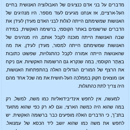
מדברים על בני אדם כנציגים של האבולוציה האנושית בחיים
העל-ארציים, אז אנחנו מגיעים לעוד מספר. היו מנהיגים של
האנושות שמשימתם הייתה לגלות לבני האדם מעידן לעידן את
הדברים שרשומים באתר הקוסמי, ברשימה האקשית, במידה
שבה האנושות הייתה מוכנה לקבל אותם, היו מנהיגים של
האנושות שמשימתם הייתה למסור, מעידן לעידן, את מה
שהאנושות הייתה אמורה לקבל כהתגלויות, שפשוט כתובות
באֶתֶר הקוסמי, במה שנקרא גם הרשומות האקשיות. אם ניקח
את הרצף של המורים הגדולים האלה בהתפתחות האנושות,
אנו מוצאים חקוק בממלכה העל-חושית את מה שכל אחד מהם
היה צריך לתת כהתגלות.
למעשה, אין לחפש אינדיבידואליות כמו משה, למשל, רק
במה שהוא היה כמשה הארצי, וגם לא רק כפי שהוא מתועד
בתנ"ך, כי הדברים האלה מופיעים כבר ברשומה האקשית. יש
לחפש את משה כמו שהוא יושב ליד הכסא של עמנואל.