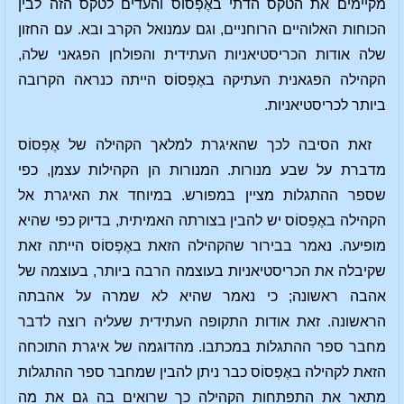
מקיימים את הטקס הדתי באֶפְסוֹס והעדים לטקס הזה לבין
הכוחות האלוהיים הרוחניים, וגם עמנואל הקרב ובא. עם החזון
שלה אודות הכריסטיאניות העתידית והפולחן הפגאני שלה,
הקהילה הפגאנית העתיקה באֶפְסוֹס הייתה כנראה הקרובה
ביותר לכריסטיאניות.
זאת הסיבה לכך שהאיגרת למלאך הקהילה של אֶפְסוֹס
מדברת על שבע מנורות. המנורות הן הקהילות עצמן, כפי
שספר ההתגלות מציין במפורש. במיוחד את האיגרת אל
הקהילה באֶפְסוֹס יש להבין בצורתה האמיתית, בדיוק כפי שהיא
מופיעה. נאמר בבירור שהקהילה הזאת באֶפְסוֹס הייתה זאת
שקיבלה את הכריסטיאניות בעוצמה הרבה ביותר, בעוצמה של
אהבה ראשונה; כי נאמר שהיא לא שמרה על אהבתה
הראשונה. זאת אודות התקופה העתידית שעליה רוצה לדבר
מחבר ספר ההתגלות במכתבו. מהדוגמה של איגרת התוכחה
הזאת לקהילה באֶפְסוֹס כבר ניתן להבין שמחבר ספר ההתגלות
מתאר את התפתחות הקהילה כך שרואים בה גם את מה