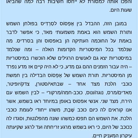
והפכו אותה למסורת לא ייחסו חשיבות רבה למה שהביאו
שעות היום.
במובן הזה, ההבדל בין אֶפְסוֹס לסַרְדִּיס בפולחן השמש
ותורת השמש הוא באמת משמעותי מאד, כי אפשר לדבר
באמת על החוכמה העתיקה הן באפסוס והן בסרדיס. מה
שנלמד בכל המיסטריות הקדומות האלה – ומה שנלמד
במיסטריות יצא גם לאנשים הרגילים שלא הוכשרו במיסטריות
– היה עבור הזמנים ההם גם מדע, כי לא היה קיים אז מדע נפרד
מן המיסטריות. תורת השמש של אֶפְסוֹס הבדילה בין חמשת
כוכבי הלכת מצד אחד – שבתאי/סטורן, צדק/יופיטר,
מאדים/מרס, נוגה/ונוס, כוכב-חמה/מרקורי – לבין השמש עם
הירח, מצד שני. אנשי אפסוס באופן במיוחד ראו בשמש, אשר
אנו קוראים לה כיום כוכב שֶׁבֶת, משהו ייחודי לעומת כוכבי
הלכת. את השמש הם תפסו כמשהו שונה מהפלנטות, וסגדו לה
ככוכב של היום, כי ראו בשמש מרגע זריחתה ועד לרגע שקיעתה
עיקרון המעניק חיים.