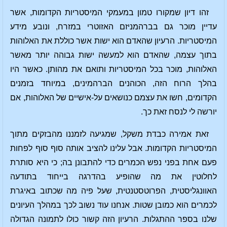
זהו דיון שמקורו טמון במעמקי המיסטריות הקדומות, אשר
עדיין מוכר גם בברהמניזם האזוטרי במזרח, ונובע מידע
המיסטריות. הרעיון שהאדם הוא ישות אשר כוללת את האלוהות
בתוך עצמה, שהאדם הוא למעשה ישות גבוהה יותר מאשר
האלוהות, מוכר בכל המיסטריות ותואם את מהותן. כאשר היו
בהלך הרוח הזה, הכוהנים הברהמינים, במיוחד בזמנים
הקדומים, חשו את עצמם כנושאים על-אישיים של האלוהות, אם
יורשה לי לנסח זאת כך.
זאת אמירה כבדת משקל, שמגיעה לזמננו מהבזקים מתוך
המיסטריות הקדומות. אבל עלינו להציב אותה סוף סוף לפחות
פעם אחת בפני נפש הכמרים כדי להתבונן בה; כי היא סותרת
לחלוטין את מה שהופיע בהדרגה בייחוד בתודעה
האוונגליסטית, הפרוטסטנטית, שעל פיה מה שכתוב באיגרת
לכמרים הוא כמובן שטות. אנחנו עוד נשוב לכך במהלך העיונים
שלנו בספר ההתגלות. הרעיון הזה קשור כולו לתמונה הגדולה