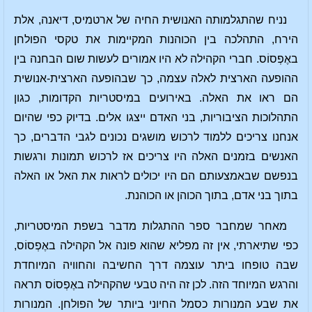
נניח שהתגלמותה האנושית החיה של ארטמיס, דיאנה, אלת
הירח, התהלכה בין הכוהנות המקיימות את טקסי הפולחן
באֶפְסוֹס. חברי הקהילה לא היו אמורים לעשות שום הבחנה בין
ההופעה הארצית לאלה עצמה, כך שבהופעה הארצית-אנושית
הם ראו את האלה. באירועים במיסטריות הקדומות, כגון
התהלוכות הציבוריות, בני האדם ייצגו אלים. בדיוק כפי שהיום
אנחנו צריכים ללמוד לרכוש מושגים נכונים לגבי הדברים, כך
האנשים בזמנים האלה היו צריכים אז לרכוש תמונות ורגשות
בנפשם שבאמצעותם הם היו יכולים לראות את האל או האלה
בתוך בני אדם, בתוך הכוהן או הכוהנת.
מאחר שמחבר ספר ההתגלות מדבר בשפת המיסטריות,
כפי שתיארתי, אין זה מפליא שהוא פונה אל הקהילה באֶפְסוֹס,
שבה טופחו ביתר עוצמה דרך החשיבה והחוויה המיוחדת
והרגש המיוחד הזה. לכן זה היה טבעי שהקהילה באֶפְסוֹס תראה
את שבע המנורות כסמל החיוני ביותר של הפולחן. המנורות