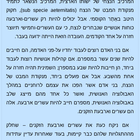
המרכיב הנצחי של ישותו הארצית, המרכיב הנשאר לתמיד
מנקודת המבט של הנצח (sub specie aeternitatis), חקוק
היטב באֶתֶר הקוסמי. אבל יכולים להיות רק עשרים-וארבעה
כוחות אנושיים שנבחרים לנצח, כי עם העשרים-וחמישי תיווצר
חזרה על אחד הקודמים. העובדה הזאת הייתה ידועה בעבר.
אם בני האדם רוצים לעבוד יחדיו על-פני האדמה, הם חייבים
להיות שנים עשר במספרם. אם קהילות אנושיות רוצות לעבוד
ביחד, הן חייבות להיות שבע במספרן; השמינית תהיה חזרה על
אחת מהשבע. אבל אם פועלים ביחד, מנקודת המבט של
הנצח, בני אדם אשר הפכו את עצמם לרוחניים במהלך
האבולוציה האנושית, ואשר כל אחד מהם מייצג שלב
באבולוציה האנושית, מספרם חייב להיות עשרים ארבעה. אלה
הם עשרים וארבעת הזקנים.
אם ניקח כעת את עשרים וארבעת הזקנים – שחלק
מההתגלויות שלהם כבר קיימות, בעוד שאחרות עדיין עתידות