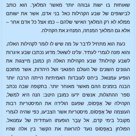
שאוחזת בו ישות גבוהה יותר מאשר המלאך. הוא כותב
לבישופים של שבע הקהילות כאל בני אדם, אשר את ישותם
ממלא לא רק המלאך האישי שלהם – כמו אצל כל אדם אחר –
אלא גם המלאך המנחה, המנהיג את הקהילה.
כעת הוא מתחיל לדבר על מה שיש לו לומר לקהילות האלה,
והוא פונה לגמרי לעתיד. עלינו לשאול: מדוע נכתבו שבע איגרות
לשבע קהילות? שבע הקהילות האלה הן כמובן מייצגות את
הגוונים השונים של העולם הפגאני ושל היהדות, אשר מתוכם
הופיע עמנואל. ביחס לעובדות האמיתיות הייתה הרבה יותר
הבנה בזמנים ההם מאשר מאוחר יותר. בתקופה שבה נכתב
ספר ההתגלות, אנשים ידעו כמובן היטב: הנה היא למשל,
הקהילה של אֶפְסוֹס, שפעם הולידה את המיסטריות רבות
העוצמה של אֶפְסוֹס, מיסטריות אשר הצביעו, כפי שהיה לגמרי
מקובל בימי קדם, אל עֵבֶר הופעתו העתידית של עמנואל.
הפולחן באֶפְסוֹס נועד להראות את הקשר בין אלה שהיו