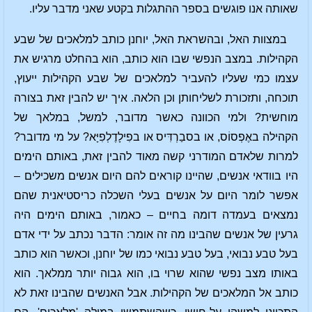
שאותה אנו פוגשים בספר ההתגלות בקטע שאני מדבר עליו.
במצוות האל, ובהשראת האל, יוחנן כותב למלאכים של שבע
הקהילות. במצב הנפשי שבו הוא כותב, הוא בהחלט מרגיש את
עצמו כמי שעליו להעביר למלאכים של שבע הקהילות ייעוץ,
תוכחה, ותזכורת לשליחותן וכן הלאה. איך יש להבין זאת בצורה
מוחשית? ולמי הכוונה כאשר מדובר, למשל, במלאך של
הקהילה באֶפְסוֹס, או בסבַרְדִּיס או בפִילָדֶלְפִיָּא? על מי מדובר?
למרות שלאדם המודרני קשה מאוד להבין זאת, באותם הימים
היו בוודאי אנשים, שהיינו קוראים להם היום אנשים משכילים –
אפשר לומר היום על אנשים בעלי השכלה כריסטיאנית שהם
נמצאים בעמדה דומה בחיים – כאמור, באותם הימים היה
גרעין של אנשים שהבינו מה זה אומר: הדבר נכתב על ידי אדם
בעל טבע נבואי, בעל טבע נבואי כמו של יוחנן, וכאשר הוא כותב
באותו מצב נפשי שהוא שרוי בו, הוא גבוה יותר ממלאך. הוא
כותב אל המלאכים של הקהילות. אבל האנשים שהבינו זאת לא