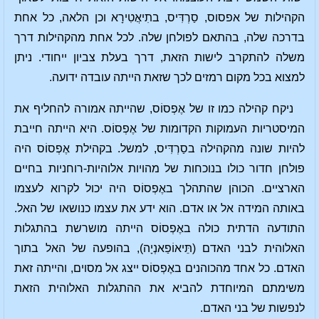
הקהילות של אפסוס, סַרְדִּיס, בתִיאֲטִירָא וכן הלאה, כל אחת
בדרכה שלה, בהתאם לפולחן שלה. לכל אחת מהקהילות דרך
משלה להתקרב לישות הזאת, דרך בעלת צביון ייחודי. ניתן
למצוא בכל מקום רמזים לכך שזאת הייתה עובדה ידועה.
ניקח קהילה כמו זו של אֶפְסוֹס, שהייתה אמורה להחליף את
המיסטריות העמוקות הקדומות של אֶפְסוֹס. היא הייתה חייבת
להיות שונה מהקהילה בסַרְדִּיס, למשל. בקהילת אֶפְסוֹס היה
פולחן חדור כולו בנוכחות של מהויות אלוהיות-רוחניות בחיים
הארציים. הכוהן שהתהלך באֶפְסוֹס היה יכול לקרוא לעצמו
באותה המידה אל או אדם. הוא ידע את עצמו כנושאו של האל.
התודעה הדתית כולה באֶפְסוֹס הייתה מושרשת בהתגלות
האלוהית לבני האדם (תֵּיאוֹפַאנְיָה), בהופעה של האל בתוך
האדם. כל אחד מהכוהנים באֶפְסוֹס ייצג אל מסוים, והייתה זאת
משימתם המיוחדת להביא את ההתגלות האלוהית הזאת
לנפשות של בני האדם.