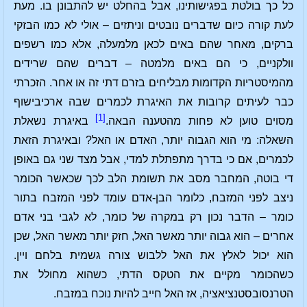
כל כך בולטת בפגישותינו, אבל בהחלט יש להתבונן בו. מעת
לעת קורה כיום שדברים נובטים וניתזים – אולי לא כמו הבזקי
ברקים, מאחר שהם באים לכאן מלמעלה, אלא כמו רשפים
וולקניים, כי הם באים מלמטה – דברים שהם שרידים
מהמיסטריות הקדומות מבליחים בזרם דתי זה או אחר. הזכרתי
כבר לעיתים קרובות את האיגרת לכמרים שבה ארכיבישוף
[1]
מסוים טוען לא פחות מהטענה הבאה.
באיגרת נשאלת
השאלה: מי הוא הגבוה יותר, האדם או האל? ובאיגרת הזאת
לכמרים, אם כי בדרך מתפתלת למדי, אבל מצד שני גם באופן
די בוטה, המחבר מסב את תשומת הלב לכך שכאשר הכומר
ניצב לפני המזבח, כלומר הבן-אדם עומד לפני המזבח בתור
כומר – הדבר נכון רק במקרה של כומר, לא לגבי בני אדם
אחרים – הוא גבוה יותר מאשר האל, חזק יותר מאשר האל, שכן
הוא יכול לאלץ את האל ללבוש צורה גשמית בלחם ויין.
כשהכומר מקיים את הטקס הדתי, כשהוא מחולל את
הטרנסובסטנציאציה, אז האל חייב להיות נוכח במזבח.