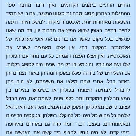
החיים הדתיים בזמנים הקדומים, ואיך דיבר מחבר ספר
ההתגלות כאחרון מסוגו מבחינת סגנונו הנשגב, אם כי יש תמיד
השפעות מאוחרות יותר. אלכסנדר מוקדון, למשל, היווה דוגמה
לחיים דתיים באופן שהוא הפיץ את תרבות יוון, וזה מה שאנו
פוגשים בכל מקום כאשר אנו בוחנים את אופי מערכותיו של
אלכסנדר בהקשר דתי. אין אצלו מאמצים לשכנע את
האוכלוסייה, ואין אצלו הפצת דוֹגמות. כל עם נותר עם הפולחן
שלו ועם אמונותיו, והוטמע בו רק מה שניתן היה לספוג בקלות.
גם השליחים של בודהה פעלו באופן דומה הן באזור מצרים והן
באזור בבל. אחרי שהם מילאו את משימתם, לא היה ניתן
להבדיל מבחינה חיצונית בפולחן או בשימוש במילים בין
המאוחר לבין המוקדם יותר. כלפי פנים, לעומת זאת, היה הבדל
עצום, כי שם נמזג לתוך האופן שבו העמים האלה עבדו את האל
שלהם כל מה שיכול היה יכול להיקלט בפולחן ובטקסים הקיימים
ובאמונותיהם. בעצם, דבר דומה קרה גם באזורים באירופה
בימי קדם. לא היה ניסיון להציף ביד קשה את האנשים עם