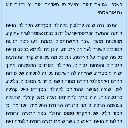
האלה ייצגו את האור שחי על פני האדמה, אור שבו-זמנית הוא
גם אור אלוהי.
המצב היה שונה לחלוטין בקהילה בסַרְדִּיס. הקהילה הזאת
הייתה ההמשך הכריסטיאני של דת כוכבים אסטרולוגית עתיקה,
מפותחת מאוד, שבה המשתתפים באמת ידעו כיצד תנועת
הכוכבים קשורה לעניינים ארציים, והיכן ניתן לקרוא בכוכבים את
כל מה שקרה על האדמה, את כל מה שציוו שיקרה המנהיגים
הגבוהים והפחות גבוהים. הקהילה בסַרְדִּיס התפתחה מתוך
ישות מיסטריה, שהייתה לה חשיבות עליונה לחקירה של סודות
החיים ואימפולסי החיים מתוך השמיים זרועי הכוכבים בלילה.
לפני שהיה אפשר להתייחס לקהילה בסַרְדִּיס כאל קהילה
כריסטיאנית, היה צריך להתייחס אליה כאל קהילה שדבקה
בעוצמה הרבה ביותר בראייה הרוחית החלומית הקדומה, כי
הסוד הלילי של המקרוקוסמוס התגלה בפני הראייה הרוחית
החלומית הזאת. האנשים אשר שימרו ראייה רוחית חלומית זאת