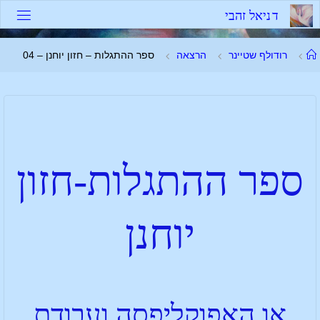
ד
נ
י
א
ל
ז
ה
ב
י
רודולף שטיינר
הרצאה
ספר ההתגלות – חזון יוחנן – 04
ספר ההתגלות-חזון
יוחנן
או האפוקליפסה ועבודת