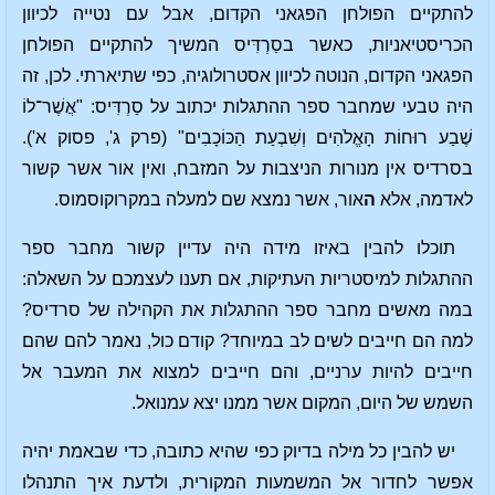
להתקיים הפולחן הפגאני הקדום, אבל עם נטייה לכיוון
הכריסטיאניות, כאשר בסַרְדִּיס המשיך להתקיים הפולחן
הפגאני הקדום, הנוטה לכיוון אסטרולוגיה, כפי שתיארתי. לכן, זה
היה טבעי שמחבר ספר ההתגלות יכתוב על סַרְדִּיס: "אֲשֶׁר־לוֹ
שֶׁבַע רוּחוֹת הָאֱלֹהִים וְשִׁבְעַת הַכּוֹכָבִים" (פרק ג', פסוק א').
בסרדיס אין מנורות הניצבות על המזבח, ואין אור אשר קשור
לאדמה, אלא
ה
אור, אשר נמצא שם למעלה במקרוקוסמוס.
תוכלו להבין באיזו מידה היה עדיין קשור מחבר ספר
ההתגלות למיסטריות העתיקות, אם תענו לעצמכם על השאלה:
במה מאשים מחבר ספר ההתגלות את הקהילה של סרדיס?
למה הם חייבים לשים לב במיוחד? קודם כול, נאמר להם שהם
חייבים להיות ערניים, והם חייבים למצוא את המעבר אל
השמש של היום, המקום אשר ממנו יצא עמנואל.
יש להבין כל מילה בדיוק כפי שהיא כתובה, כדי שבאמת יהיה
אפשר לחדור אל המשמעות המקורית, ולדעת איך התנהלו