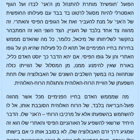
הפועל 'חופשית' מותרת להתנהל מן ה'אני' לבדו ועל הגוף
האסטרלי להיות מסוגל לרטוט בד בבד עם פעילותו החופשית
של ה'אני' על מנת להעביר זאת אל הגופים הפיסי והאתרי. זה
מהווה צד אחד בלבד של העניין. הצד השני הוא זה המתבהר
בהקשר לשליחותו של מיכאל, כלומר, כל מה שהאדם מממש
בחירות בחייו הפנימיים אל תהא לו כל פעילות שהיא הן על גופו
האתרי והן על גופו הפיסי. אם יהא הדבר כך יוסט האדם כליל,
באורח שאין להימנע ממנו, מן המסלול של הווייתו כולה
שנתהווה בה במשך השלבים השונים של האבולוציה שלו תחת
השפעתן של הוויית הרוח-האלוהית והתגלות הרוח-האלוהית.
מה שמממש האדם בחייו הפנימיים מכל אשר מהווה
פועל-הבריאה בלבד, של הרוח האלוהית הסובבת אותו, אל לו
להשתמש בהשפעתו אלא על מרכיבו הרוחי – ה'אני' שלו. הדבר
היחיד שרשאי להשפיע על האורגניזם הפיסי והאתרי שלו הוא זה
שמגיע דרך זרם האבולוציה שלו, לא בסובב אותו כי אם בישותו