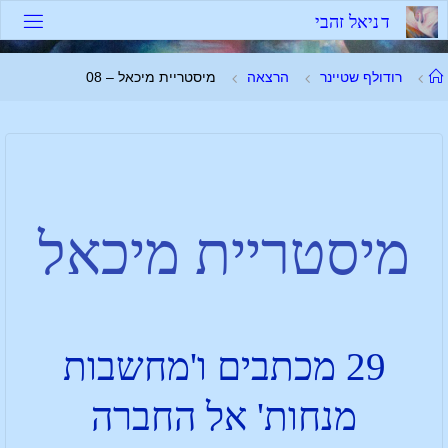
ד
נ
י
א
ל
ז
ה
ב
י
רודולף שטיינר
הרצאה
מיסטריית מיכאל – 08
מיסטריית מיכאל
29 מכתבים ו'מחשבות
מנחות' אל החברה