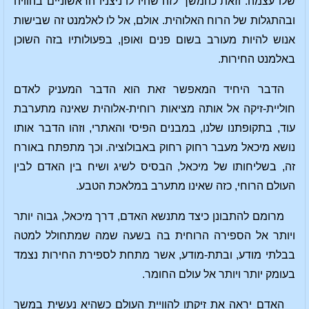
שלו עצמה. וזאת כהמשך לזה שהיו לו ניצניו הראשוניים בהוויה
ובהתגלות של הרוח האלוהית. אולם, אל לו לאלמנט זה שבישות
אנוש להיות מעורב בשום פנים ואופן, בפעולותיו בזה השוכן
באלמנט החירות.
הדבר היחיד המאפשר זאת הוא הדבר המעניק לאדם
חוליית-זיקה אל אותה מציאות רוחית-אלוהית שאינה מתערבת
עוד, בתקופתנו שלנו, במבנים הפיסי והאתרי, וזהו הדבר אותו
נושא מיכאל מעבר רחוק רחוק באבולוציה. וכך מתפתח באורח
זה, בשליחותו של מיכאל, הבסיס לשיג ושיח בין האדם לבין
העולם הרוחי, כזה שאינו מתערב במלאכת הטבע.
מרומם להתבונן כיצד מתנשא האדם, דרך מיכאל, גבוה יותר
ויותר אל הספירה הרוחית בה בשעה שמה שמתחולל למטה
בבלתי מודע, ובתת-מודע, אשר מתחת לספירת החירות נצמד
בעומק יותר ויותר אל עולם החומר.
האדם יראה את זיקתו להוויית העולם כשהיא נעשית במשך