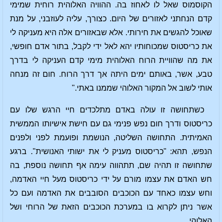
הקוסמוס שאל לו לאחוז בה. ההוויה האלוהית רוחית שמימי
קדם הנחתני לאזורים של היום. כצורך, עליה לעוזבני, על מנת
שאוכל להגשים את חירותי. אלא שבאזורים אלה היא מעניקה לי
את כריסטוס שמכוחותיו יהא לאל ידי לקבל, בתור אדם חופשי,
את מה שהוויית הרוח האלוהית מימי קדם העניקה לי בדרך
טבע, אשר, באותם ימים היתה אך דרך הרוח. חום זה מנחה
אותי לשוב אל המקור האלוהי שממנו באתי."
כשתחושה זו עולה באדם מתלכדים חיי הרגש שלו עם
כריסטוס ודרך חום נפש פנימי גם עם חישת אישיותו הממשית
האמיתית. התחושה השליטה, הנושמת ופועמת לפני ולפנים
הנפש, תהא: "כריסטוס מעניק לי את ישותי האנושית". ברגע
שתחושה זו תהיה שם, תתהווה עימה אף תחושה נוספת, בה
חש האדם את עצמו מורם על ידי כריסטוס מעל חיי האדמה,
וחש עצמו כאחד עם הכוכבים הסובבים את האדמה ועם כל
אשר ניתן לקרוא בו במערכת הכוכבים הזאת של הרוחי ושל
האלוהי.