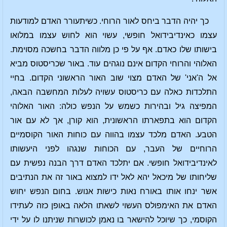
כך יהיה הדבר ביחס לאור הרוחי. כשיתעורר האדם למודעות
עצמו כאינדיבידואל חופשי, עשוי הוא לחוש עצמו במלואו
בישותו שלו כאדם. אף על פי כן מלווה הדבר בחשכה מסוימת.
האלוהי והרוחי הקדום אינם נוגהים עוד. באור שכריסטוס מביא
אל ה'אני' של האדם מצוי שוב האור הראשוני הקדום. בחיי
התלכדות כאלה עם כריסטוס עשויה לעלות המחשבה הבאה,
המפיצה גיל ובהירות כשמש על הנפש כולה: האור האלוהי
הקדום הוא בתפארתו הראשונית, הוא קורן, אך לא עם אור
הטבע. האדם מלכד עצמו בהווה עם כוחות האור הקוסמיים
הרוחיים של העבר, עם הכוחות שנגהו לפני היעשותו
לאינדיבידואל חופשי. אם יתלכד האדם דרך הבנה נפשית עם
שליחותו של מיכאל יהא לאל ידו למצוא באור זה את הנתיבים
אשר ינחו אותו באורח נאות כישות אנוש. בחום הנפש יחוש
האדם את האימפולס העשוי לשאתו הלאה באופן כזה לעתידו
הקוסמי, כך שיוכל להישאר בו נאמן לכושרות שניתנו לו על ידי