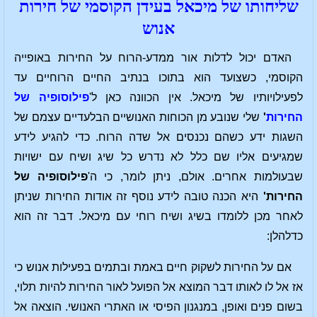
שליחותו של מיכאל בעידן הקוסמי של חירות
אנוש
האדם יכול לדלות אור ממדע-הרוח על החירות באופייה
הקוסמי, כשצועד הוא בתוכו בנתיב החיים הרוחיים עד
לפעילויותיו של מיכאל. אין הכוונה כאן ל'
פילוסופיה של
החירות
'
שלי שנובע מן הכוחות האנושיים הבלעדיים עצמם של
השגות ידע כשהם נכנסים אל שדה הרוח. כדי להגיע לידע
שמגיעים אליו שם כלל לא נדרש כל שיג ושיח עם ישויות
שבעולמות אחרים. אולם, ניתן לומר, כי ה'
פילוסופיה של
החירות'
היא הכנה טובה לידע נוסף זה אודות החירות שניתן
לאחר מכן ללומדו בשיג ושיח רוחי עם מיכאל. דבר זה הוא
כדלהלן:
אם על החירות לשקוק חיים באמת ובתמים בפעילות אנוש כי
אז אל לו לאותו דבר המוצא אל הפועל לאור החירות להיות תלוי,
בשום פנים ואופן, במנגנון הפיסי או האתרי האנושי. הוצאה אל