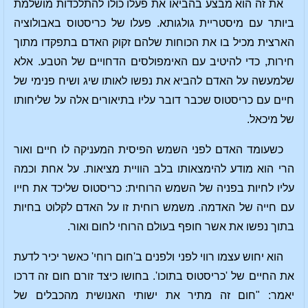
את זה הוא מבצע בהביאו את פעלו כולו להתלכדות מושלמת
ביותר עם מיסטריית גולגותא. פעלו של כריסטוס באבולוציה
הארצית מכיל בו את הכוחות שלהם זקוק האדם בתפקדו מתוך
חירות, כדי להיטיב עם האימפולסים הדחויים של הטבע. אלא
שלמעשה על האדם להביא את נפשו לאותו שיג ושיח פנימי של
חיים עם כריסטוס שכבר דובר עליו בתיאורים אלה על שליחותו
של מיכאל.
כשעומד האדם לפני השמש הפיסית המעניקה לו חיים ואור
הרי הוא מודע להימצאותו בלב הוויית מציאות. על אחת וכמה
עליו לחיות בפניה של השמש הרוחית: כריסטוס שליכד את חייו
עם חייה של האדמה. משמש רוחית זו על האדם לקלוט בחיות
בתוך נפשו את אשר חופף בעולם הרוחי לחום ואור.
הוא יחוש עצמו רווי לפני ולפנים ב'חום רוחי' כאשר יכיר לדעת
את החיים של 'כריסטוס בתוכו'. בחושו כיצד זורם חום זה דרכו
יאמר: "חום זה מתיר את ישותי האנושית מהכבלים של