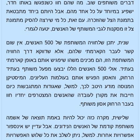
דברים משותפים שוב. מה שהם חוו כשנפגשו באותו חדר,
ישפיע במיוחד על כל אחד מהם. אבל היותם ביחד מתבטאת
בתמונת הצל שהוזכרה. עם זאת, כל מי שירצה להסיק מתמונת
צל זו מסקנות לגבי המשותף של האנשים, יטעה לגמרי.
שנית, יתכן שלחוויה המשותפת של 500 האנשים, אין שום
קשר לעבר הקארמתי שלהם, אלא שדווקא דרך החוויה
המשותפת הזו, הם מכינים משהו שיפגיש אותם באופן קארמתי
בעתיד. אולי 500 האנשים הללו יבצעו מפעל משותף בעתיד
הרחוק, והאסון הפגיש אותם בעולמות העליונים. המיסטיקן
המנוסה מודע היטב לכך, למשל, שאגודות המתגבשות כיום
חייבות את מקורן לעובדה שהאנשים המצטרפים יחדיו חוו
בעבר הרחוק אסון משותף.
שלישית, מקרה כזה יכול להיות באמת תוצאה של אשמה
משותפת קודמת של האנשים הנידונים. אבל עדיין יש אינספור
אפשרויות אחרות. למשל, ניתן לשלב את כל שלוש האפשרויות