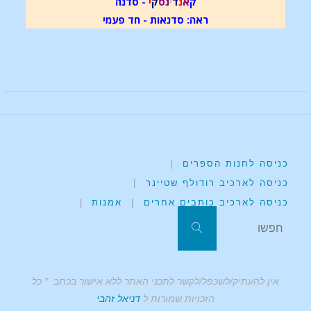
ק
א
נ
ד
י
נ
ס
ק
י
- סדנה
ראה: סדנאות - חד פעמי
כניסה לחנות הספרים
|
כניסה לארכיב רודולף שטיינר
|
כניסה לארכיב כותבים אחרים
|
אמנות
|
אין להעתיק/לשכפל/לקשר לתכני האתר ללא אישור בכתב * כל
הזכויות שמורות ל
דניאל זהבי