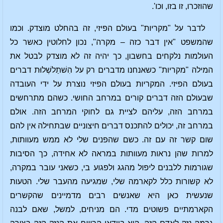
שהוזכרו, זו בזו, וכו'.
לדבר על "מקריות" בעולם הפיזי, זה בהחלט מוצדק. וכמו
שהמשפט "אין דבר כזה – מקרה", נכון לחלוטין כאשר כל
העולמות נלקחים בחשבון, כך יהיה זה לא מוצדק לבטל את
המילה "מקריות" כשאנחנו מדברים רק על הִשׁתַלשְׁלוּת דברים
בעולם הפיזי. המקריות בעולם הפיזי נוצרת על ידי העובדה
שבעולם הזה דברים קורים במרחב החושי. כשהם מתרחשים
במרחב הזה, עליהם לציית גם לחוקי המרחב הזה. אולם
במרחב זה, יכולים להתכנס דברים חיצוניים שבתחילה אין להם
שום קשר זה עם זה. כשם שהפנים שלי לא ממש מעוותות,
למרות שהן נראות מעוותות במראה לא אחידה, כך הסיבות
שגורמות ללבנים ליפול מהגג ולפגוע בי, כשאני עובר במקרה,
לא קשורות כלל לקארמה שלי, שמגיעה מהעבר שלי. הטעות
שנעשית כאן היא שאנשים רבים מדמיינים שהקשרים
הקארמתיים פשוטים מדי. הם מניחים, למשל, שאם לבנה