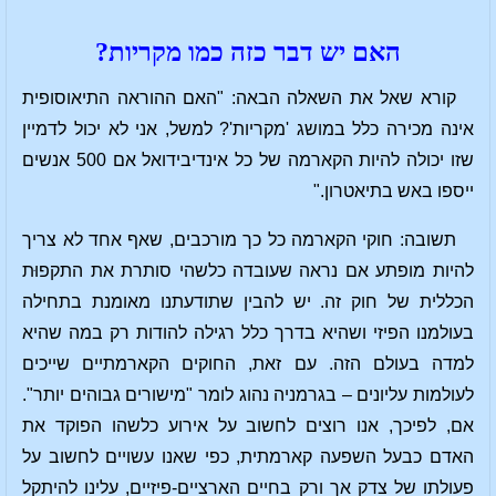
האם יש דבר כזה כמו מקריות?
קורא שאל את השאלה הבאה: "האם ההוראה התיאוסופית
אינה מכירה כלל במושג 'מקריות'? למשל, אני לא יכול לדמיין
שזו יכולה להיות הקארמה של כל אינדיבידואל אם 500 אנשים
ייספו באש בתיאטרון."
תשובה: חוקי הקארמה כל כך מורכבים, שאף אחד לא צריך
להיות מופתע אם נראה שעובדה כלשהי סותרת את התקפוּת
הכללית של חוק זה. יש להבין שתודעתנו מאומנת בתחילה
בעולמנו הפיזי ושהיא בדרך כלל רגילה להודות רק במה שהיא
למדה בעולם הזה. עם זאת, החוקים הקארמתיים שייכים
לעולמות עליונים – בגרמניה נהוג לומר "מישורים גבוהים יותר".
אם, לפיכך, אנו רוצים לחשוב על אירוע כלשהו הפוקד את
האדם כבעל השפעה קארמתית, כפי שאנו עשויים לחשוב על
פעולתו של צדק אך ורק בחיים הארציים-פיזיים, עלינו להיתקל