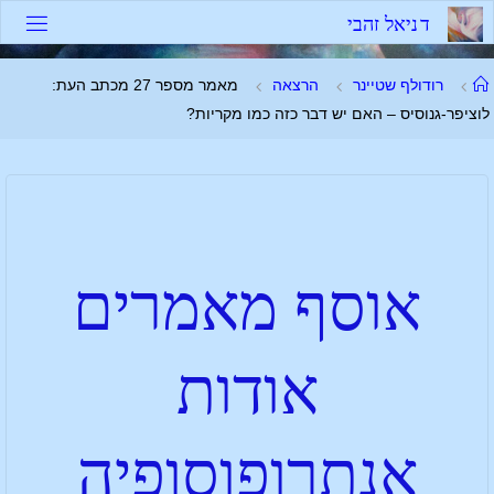
ד
נ
י
א
ל
ז
ה
ב
י
רודולף שטיינר
הרצאה
מאמר מספר 27 מכתב העת:
לוציפר-גנוסיס – האם יש דבר כזה כמו מקריות?
אוסף מאמרים
אודות
אנתרופוסופיה