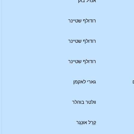
אמיל בוק
רודולף שטיינר
רודולף שטיינר
רודולף שטיינר
גארי לאקמן
וולטר בוהלר
קַרְל אוּנְגֶר