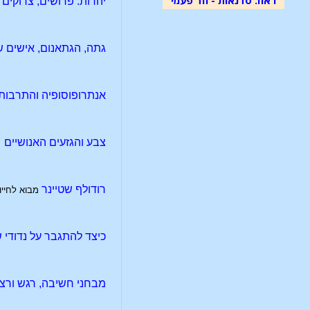
יהדות: פרושים, צדוקים 
גתה, הגתאנום, אישים ש
אנתרופוסופיה והתרבות
צבע והגזעים האנושיים
רודולף שטיינר
מבוא לחייו
כיצד להתגבר על נדודי 
מבחני חשיבה, רגש ורצו