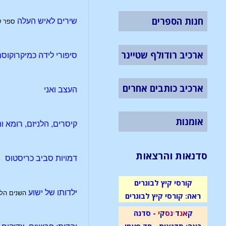
חנות הספרים
שירים לאיש העלה
ספר ש
ארכיב רודולף שטיינר
סיפורי לידה כמיקרוקוס
ארכיב כותבים אחרים
העצב ואני
אומנות
קיסרים, הלניזם, רומא 
סדנאות והרצאות
דמויות סביב כריסטוס
קורסי קיץ לבוגרים
ילדותו של ישוע
השנים הלא
ראה: קורסי קיץ לבוגרים
ק
א
נ
ד
י
נ
ס
ק
י
- סדנה
ראה: סדנאות - חד פעמי