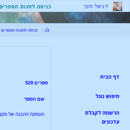
לגו
ד
נ
י
א
ל
ז
ה
ב
י
כניסה לחנות הספרים
תוכן
עמוד
כניסה לחנות הספרים
ראשי
דף הבית
ספרים 529
חיפוש גוגל
שם הספר
הרשמה לקבלת
העמקת ההבנה של מקצוע
עדכונים