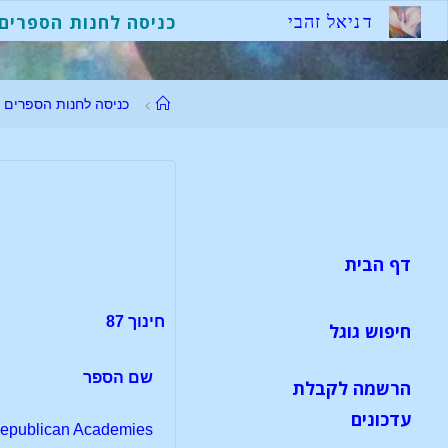
לגו
ד
נ
י
א
ל
ז
ה
ב
י
כניסה לחנות הספרים
תוכן
עמוד
כניסה לחנות הספרים
ראשי
דף הבית
חינוך 87
חיפוש גוגל
שם הספר
הרשמה לקבלת
עדכונים
epublican Academies