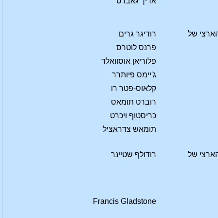
אריך גאברט
ארצי של
רודיגר גרים
פרנס לוטרס
פלוריאן אוסוואלד
ג'יימס פיותרר
קלאוס-פטר רו
רוברט תומאס
כריסטוף ויכרט
תומאש צדראציל
ארצי של
רודולף שטיינר
Francis Gladstone