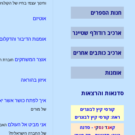
וחינוך עצמי בחייו של הקולגיו
חנות הספרים
אוטיזם
ארכיב רודולף שטיינר
אומנות הדיבור והדקלום
ארכיב כותבים אחרים
אוצר המשחקים
חוברת ה
אומנות
איזון בהוראה
סדנאות והרצאות
איך לפתח כושר אשר יא
קורסי קיץ לבוגרים
של מורים
ראה: קורסי קיץ לבוגרים
אני מביט אל העולם
האם 
ק
א
נ
ד
י
נ
ס
ק
י
- סדנה
של החברה הישראלית?
ראה: סדנאות - חד פעמי