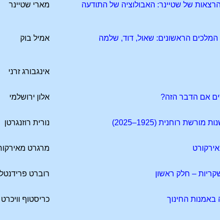
צאות של שטיינר: האבולוציה של התודעה
מארי שטיינר
מלכים הראשונים: שאול, דוד, שלמה
אמיל בוק
אינגבורג זרני
ים אם הדבר הזה?
אלון ירושלמי
רשת רוחנית (1925–2025)
נורית רוזנגרטן
אירקורט
מרגרט מאירקור
ריות – חלק ראשון
רוברט פרידנטל
ה באמנות החינוך
כריסטוף וויכרט