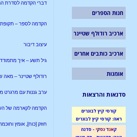
דברי הקדמה לסדרת ההר
חנות הספרים
הקדמה לספר – תקופת ה
ארכיב רודולף שטיינר
עיצוב דיבור
ארכיב כותבים אחרים
גיל תשע – איך מתמודד
אומנות
רודולף שטיינר – מאה שנות מו
ערב גננות עם מרגרט מ
סדנאות והרצאות
הקדמה לקארמה של השק
קורסי קיץ לבוגרים
ראה: קורסי קיץ לבוגרים
חוזק [כוח], אומץ וחוכמ
ק
א
נ
ד
י
נ
ס
ק
י
- סדנה
ראה: סדנאות - חד פעמי