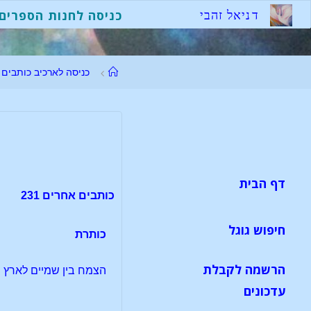
לגו
ד
נ
י
א
ל
ז
ה
ב
י
כניסה לחנות הספרים
תוכן
עמוד
כניסה לארכיב כותבים
ראשי
דף הבית
כותבים אחרים 231
חיפוש גוגל
כותרת
הרשמה לקבלת
הצמח בין שמיים לארץ
עדכונים