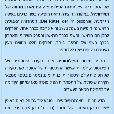
של הספר הזה היא
'חידות הפילוסופיה המוצגת במתווה של
תולדותיה'
. במקורה, היצירה הזאת הופיעה בשני כרכים בשפה
הגרמנית (Die Rätsel der Philosophie). המהדורה האנגלית
הראשונה הופיעה בשנת 1973 והיא כרוכה בכרך אחד. הפרקים
להלן הם הראשון והשני בכרך הראשון והפרק השמיני והאחרון
בכרך השני של הספר. ביחד, הפרקים הללו מהווים מעין
מעטפת רעיונית של כלל הספר.
הספר
חידות הפילוסופיה
איננו סקירה היסטורית של
הפילוסופיה, למרות הגישה ההיסטורית של הסופר. זאת סקירה
של תפיסות עולם היסטוריות ובנות ימינו. נמסרים בספר ממצאי
חקירה שיטתית של התפתחות הפילוסופיה מאז ימי יוון הקדומה
עד לתחילת המאה העשרים.
מדע הרוח – האנתרופוסופיה – מובא לידיעת הקוראים באופן
ישיר בפרק האחרון של הספר (כרך ב' פרק 8); הפרק הזה