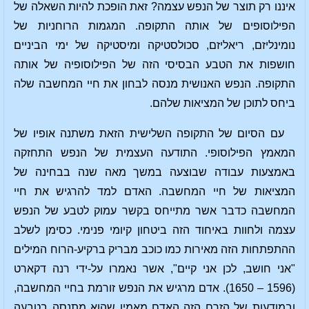
איננו רק תוצר של הנפש עצמה? זאת הופכת להיות השאלה של
הפילוסופים של אותה התקופה. המגמות הרוחניות של
נומינליזם, ריאליזם, סכולסטיקה ומיסטיקה של ימי הביניים
חושפות את הטבע הבסיסי הזה של הפילוסופיה של אותה
התקופה. הנפש האנושית מנסה לבחון את חיי המחשבה שלה
ביחס לתוכן של המציאות שלהם.
עם הסיום של התקופה השלישית הזאת משתנה אופיו של
המאמץ הפילוסופי. התודעה העצמית של הנפש התחזקה
באמצעות עבודה שבוצעה במשך מאה שנה בבחינה של
המציאות של חיי המחשבה. האדם למד להרגיש את חיי
המחשבה כדבר אשר מתייחס בקשר עמוק לטבע של הנפש
עצמה ולחוות באיחוד הזה ביטחון קיומי פנימי. כסימן לשלב
ההתפתחות הזה מאירות כמו כוכב מבריק ברקיע-הרוח המילים
"אני חושב, לכן אני קיים", אשר נאמרו על-ידי רנה דקארט
(1596 – 1650). אדם מרגיש את הנפש זורמת בחיי המחשבה,
ובמודעות של הזרם הזה האדם מאמין שהוא מתנסה בטבעה