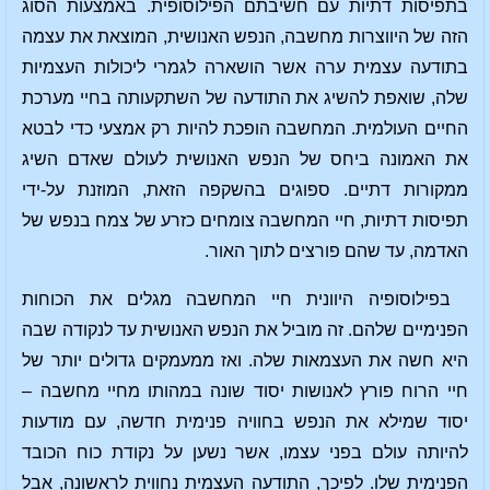
בתפיסות דתיות עם חשיבתם הפילוסופית. באמצעות הסוג
הזה של היווצרות מחשבה, הנפש האנושית, המוצאת את עצמה
בתודעה עצמית ערה אשר הושארה לגמרי ליכולות העצמיות
שלה, שואפת להשיג את התודעה של השתקעותה בחיי מערכת
החיים העולמית. המחשבה הופכת להיות רק אמצעי כדי לבטא
את האמונה ביחס של הנפש האנושית לעולם שאדם השיג
ממקורות דתיים. ספוגים בהשקפה הזאת, המוזנת על-ידי
תפיסות דתיות, חיי המחשבה צומחים כזרע של צמח בנפש של
האדמה, עד שהם פורצים לתוך האור.
בפילוסופיה היוונית חיי המחשבה מגלים את הכוחות
הפנימיים שלהם. זה מוביל את הנפש האנושית עד לנקודה שבה
היא חשה את העצמאות שלה. ואז ממעמקים גדולים יותר של
חיי הרוח פורץ לאנושות יסוד שונה במהותו מחיי מחשבה –
יסוד שמילא את הנפש בחוויה פנימית חדשה, עם מודעות
להיותה עולם בפני עצמו, אשר נשען על נקודת כוח הכובד
הפנימית שלו. לפיכך, התודעה העצמית נחווית לראשונה, אבל