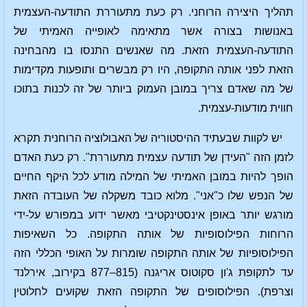
תהליך היצירה הרוחני. רק כעת מתעוררת התודעה-העצמית
באנושות בצורה אשר מתאימה לאופייה האמיתי של
התודעה-העצמית הזאת. מה שאנשים התנסו בו מהבחינה
הזאת לפני אותה התקופה, היו רק מבשרים ותופעות מקדימות
של מה שאדם צריך במובן העמוק ביותר של זה לכנות בתוכו
חווית מודעות-עצמית.
יש לקוות שבעתיד ההיסטוריה של האבולוציה הרוחנית תקרא
לזמן הזה "העידן של תודעה עצמית מתעוררת". רק כעת האדם
הופך להיות במובן האמיתי של המילה מודע לכל היקף החיים
של הנפש שלו כ"אני". מלוא כובד משקלה של העובדה הזאת
מורגש יותר באופן אינסטינקטיבי מאשר ידוע במפורש על-ידי
הרוחות הפילוסופיות של אותה התקופה. כל השאיפות
הפילוסופיות של אותה התקופה שומרות על האופי הכללי הזה
עד לתקופת ג'ון סקוטוס אריגנה (‏815–877 בקירוב, אירלנד
וצרפת). הפילוסופים של התקופה הזאת שקועים לחלוטין