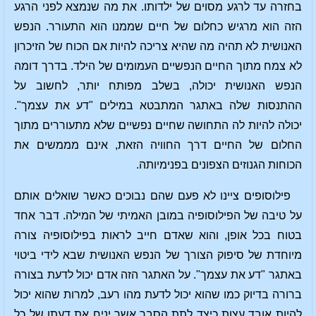
בחזרה עד לרגע מסוים של ילדותו. את מה שנמצא לפני הרגע
הזה הוא מרגיש כחלום של חיים שממנו הוא התעורר. הנפש
האנושית לא תהיה מה שהיא צריכה להיות אם הכוח של הזיכרון
לא צמח מתוך החיים הנפשיים העמומים של הילד. בדרך דומה
הנפש האנושית יכולה, בשלב מפותח יותר, לחשוב על
ההתנסות שלה באתגר המתבטא במילים "דע את עצמך".
יכולה להיות לה התחושה שחיים נפשיים שלא מתעוררים מתוך
החלום של החיים דרך החוויה הזאת, אינם מממשים את
הכוחות הגנוזים הצפונים בפנימיותה.
פילוסופים ציינו לא פעם שהם נבוכים כאשר שואלים אותם
על טיבה של הפילוסופיה במובן האמיתי של המילה. דבר אחד
בטוח בכל אופן, והוא שאדם חייב לראות בפילוסופיה צורה
מיוחדת של סיפוק הצורך של הנפש האנושית שבא לידי ביטוי
באתגר "דע את עצמך". על האתגר הזה אדם יכול לדעת בצורה
ברורה בדיוק כמו שהוא יכול לדעת מהו רעב, למרות שהוא יכול
להיות אובד עצות כיצד לתת הסבר אשר יניח את דעתו של כל