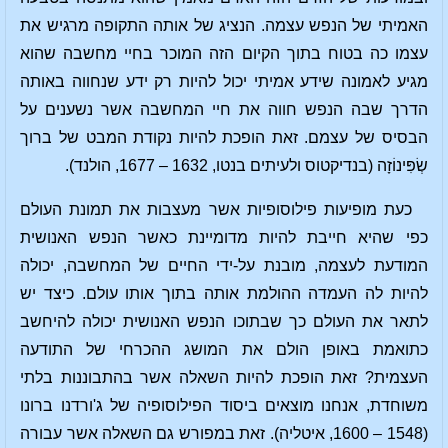
האמיתי של הנפש עצמה. הנציג של אותה התקופה מרגיש את
עצמו כה בטוח בתוך הקיום הזה המוכר בחיי מחשבה שהוא
מגיע לאמונה שידע אמיתי יכול להיות רק ידע שנחווה באותה
הדרך שבה הנפש חווה את חיי המחשבה אשר נשענים על
הבסיס של עצמם. זאת הופכת להיות נקודת המבט של ברוך
שְׂפִּינוֹזָה (בנדיקטוס ולעיתים בנטו, 1632 – 1677, הולנד).
כעת מופיעות פילוסופיות אשר מעצבות את תמונת העולם
כפי שהיא חייבת להיות מדומיינת כאשר הנפש האנושית
המודעת לעצמה, מובנת על-ידי החיים של המחשבה, יכולה
להיות לה העמדה ההולמת אותה בתוך אותו עולם. כיצד יש
לתאר את העולם כך שבתוכו הנפש האנושית יכולה להיחשב
כתואמת באופן הולם את המושג ההכרחי של התודעה
העצמית? זאת הופכת להיות השאלה אשר בהתבוננות בלתי
משוחדת, אנחנו מוצאים ביסוד הפילוסופיה של ג'ורדנו ברונו
(1548 – 1600, איטליה). זאת במפורש גם השאלה אשר עבורה