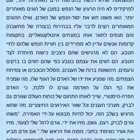
המשמעות שהיא רכשה בתפיסות חיים מאוחרות יותר, וגם
לפרקידיס לא היה הרעיון של הנפש במובן של הוגים מאוחרים
יותר. הוא פשוט חש את יסוד-הנפש של האדם, ואילו ההוגים
המאוחרים רוצים לדבר עליו בבהירות (בצורה של מחשבה)
והם מנסים לתאר אותו במונחים אינטלקטואליים. בתקופות
קדומות אנשים עדיין לא מפרידים בין חוויית הנפש שלהם לחיי
הטבע. הם לא מרגישים שהם ניצבים כישות מיוחדת לצד
הטבע. הם חווים את עצמם בטבע כפי שהם חווים בו ברקים
ורעמים, הינשאות ברוח של העננים, מסלול הכוכבים או צמיחת
הצמחים. מה שמניע את ידו של האדם על הגוף שלו, מה שמניח
את כף רגלו על האדמה וגורם לו ללכת, כי האדם
הפרה-היסטורי, שייך לאותו התחום של כוחות העולם שגורם גם
לברק, מערכי העננים וכל שאר האירועים החיצוניים. מה שהוא
מרגיש בשלב הזה, יכול להיות מבוטא על-ידי האמירה, "משהו
גורם לברק, רעם, גשם, מזיז את ידי, גורם לרגל שלי לצעוד, מזיז
את אוויר נשימתי בתוכי, מפנה את הראש שלי." אם אדם מביע