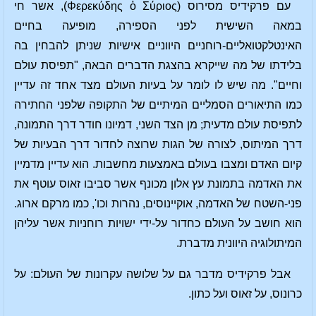
עם פרקידיס מסירוס (Φερεκύδης ὁ Σύριος), אשר חי
במאה השישית לפני הספירה, מופיעה בחיים
האינטלקטואליים-רוחניים היווניים אישיות שניתן להבחין בה
בלידתו של מה שייקרא בהצגת הדברים הבאה, "תפיסת עולם
וחיים". מה שיש לו לומר על בעיות העולם מצד אחד זה עדיין
כמו התיאורים הסמליים המיתיים של התקופה שלפני החתירה
לתפיסת עולם מדעית; מן הצד השני, דמיונו חודר דרך התמונה,
דרך המיתוס, לצורה של הגות שרוצה לחדור דרך הבעיות של
קיום האדם ומצבו בעולם באמצעות מחשבות. הוא עדיין מדמיין
את האדמה בתמונת עץ אלון מכונף אשר סביבו זאוס עוטף את
פני-השטח של האדמה, אוקיינוסים, נהרות וכו', כמו מרקם ארוג.
הוא חושב על העולם כחדור על-ידי ישויות רוחניות אשר עליהן
המיתולוגיה היוונית מדברת.
אבל פרקידיס מדבר גם על שלושה עקרונות של העולם: על
כרונוס, על זאוס ועל כתון.