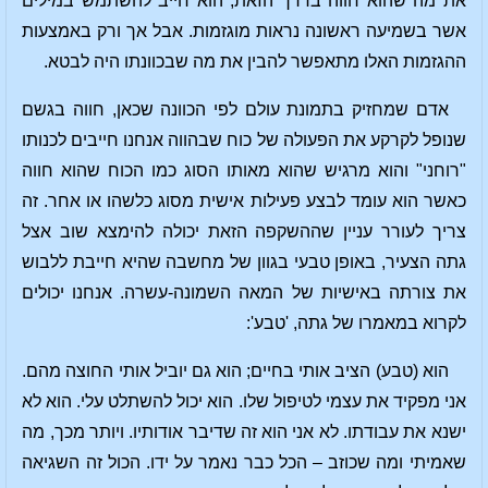
את מה שהוא חווה בדרך הזאת, הוא חייב להשתמש במילים
אשר בשמיעה ראשונה נראות מוגזמות. אבל אך ורק באמצעות
ההגזמות האלו מתאפשר להבין את מה שבכוונתו היה לבטא.
אדם שמחזיק בתמונת עולם לפי הכוונה שכאן, חווה בגשם
שנופל לקרקע את הפעולה של כוח שבהווה אנחנו חייבים לכנותו
"רוחני" והוא מרגיש שהוא מאותו הסוג כמו הכוח שהוא חווה
כאשר הוא עומד לבצע פעילות אישית מסוג כלשהו או אחר. זה
צריך לעורר עניין שההשקפה הזאת יכולה להימצא שוב אצל
גתה הצעיר, באופן טבעי בגוון של מחשבה שהיא חייבת ללבוש
את צורתה באישיות של המאה השמונה-עשרה. אנחנו יכולים
לקרוא במאמרו של גתה, 'טבע':
הוא (טבע) הציב אותי בחיים; הוא גם יוביל אותי החוצה מהם.
אני מפקיד את עצמי לטיפול שלו. הוא יכול להשתלט עלי. הוא לא
ישנא את עבודתו. לא אני הוא זה שדיבר אודותיו. ויותר מכך, מה
שאמיתי ומה שכוזב – הכל כבר נאמר על ידו. הכול זה השגיאה