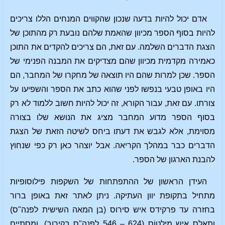
אדם יכול להיות בדעה שנכון שהקווים המנחים הללו צריכים
להיות בסוף הספר מכיוון שהאמת שלהם נובעת רק מהתוכן של
הצגת הדברים השלמה. עם זאת, הם צריכים להקדים את התוכן
כאמירה מקדמית מכיוון שהם מצדיקים את המבנה הפנימי של
הספר. שכן למרות שהם היו תוצאה של מחקרו של המחבר, הם
היו באופן טבעי בנפשו לפני שהוא כתב את הספר והשפיעו על
צורתו. עם זאת, עבור הקורא, זה יכול להיות חשוב ללמוד לא רק
בסוף הספר מדוע המחבר מציג את הנושא שלו בצורה
מסוימת, אלא לגבש את דעתו ביחס לשיטה הזאת של הצגת
הדברים כבר במהלך הקריאה. אבל יוצהר כאן רק כפי שנחוץ
להבנת הארגון של הספר.
העידן הראשון של ההתפתחות של השקפות פילוסופיות
מתחיל בתקופת יוון העתיקה. ניתן לאתר זאת באופן ברור
בחזרה עד פרקידס איש סירוס (בן המאה השישית לפנה"ס)
ותָאלֵס איש מילֵטוֹס (624 – 546 לפנה"ס בקירוב), ומסתיים