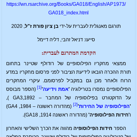
https://wn.rsarchive.org/Books/GA018/English/AP1973/
GA018_index.html
תורגם מאנגלית לעברית על-ידי
בן ציון פורת ז"ל
, 2020
סייעו: דניאל זהבי, דליה דיימל
הקדמת המתרגם לעברית:
ממצאי מחקריו הפילוסופיים של רודולף שטיינר בתחום
תורת ההכרה הובאו לידיעת הציבור לפני פרסום מחקריו במדע
הרוח ולאחר מכן גם במקביל לפרסומם. עיקרי המחקרים
[1]
הפילוסופיים נמסרו בטרילוגיה
'
אמת וידיעה
'
(הספר מבוסס
על הדוקטורט בפילוסופיה של המחבר – 1892,GA3 ),
[2]
'
הפילוסופיה של החירות
'
(מהדורה ראשונה – 1984, GA4)
ו
'חידות הפילוסופיה'
(מהדורה ראשונה 1914, GA18).
הספר
חידות הפילוסופיה
מהווה את הכרך השלישי והאחרון
של הטרילוגיה הפילוסופית של רודולף שטיינר. הכותרת המלאה