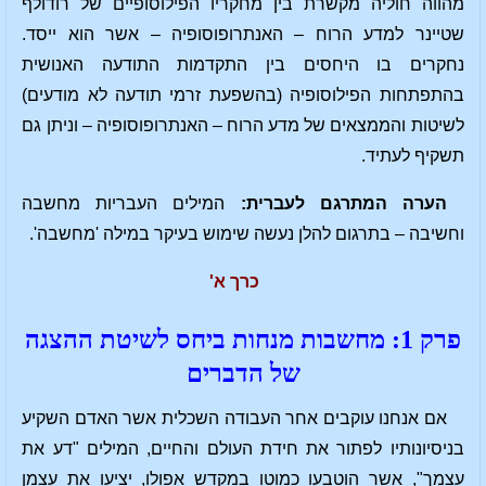
מהווה חוליה מקשרת בין מחקריו הפילוסופיים של רודולף
שטיינר למדע הרוח – האנתרופוסופיה – אשר הוא ייסד.
נחקרים בו היחסים בין התקדמות התודעה האנושית
בהתפתחות הפילוסופיה (בהשפעת זרמי תודעה לא מודעים)
לשיטות והממצאים של מדע הרוח – האנתרופוסופיה – וניתן גם
תשקיף לעתיד.
הערה המתרגם לעברית:
המילים העבריות מחשבה
וחשיבה – בתרגום להלן נעשה שימוש בעיקר במילה 'מחשבה'.
כרך א'
פרק 1: מחשבות מנחות ביחס לשיטת ההצגה
של הדברים
אם אנחנו עוקבים אחר העבודה השכלית אשר האדם השקיע
בניסיונותיו לפתור את חידת העולם והחיים, המילים "דע את
עצמך", אשר הוטבעו כמוטו במקדש אפולו, יציעו את עצמן