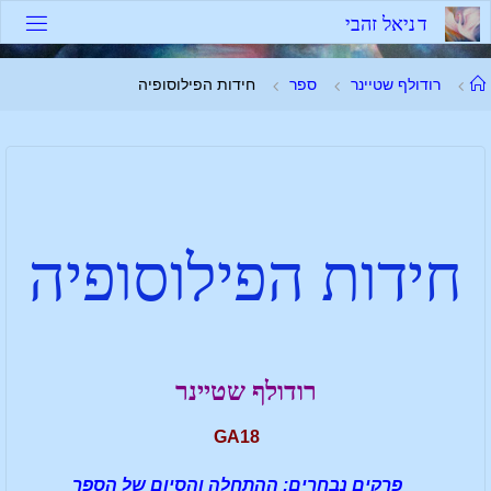
ד
נ
י
א
ל
ז
ה
ב
י
רודולף שטיינר
ספר
חידות הפילוסופיה
חידות הפילוסופיה
רודולף שטיינר
GA18
פרקים נבחרים: ההתחלה והסיום של הספר