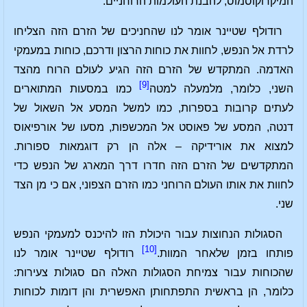
המיקרוקוסמוס, להבנת העולמות הרוחניים.
רודולף שטיינר אומר לנו שהחניכים של הזרם הזה הצליחו
לרדת אל הנפש, לחוות את כוחות הרצון ודרכם, כוחות במעמקי
האדמה. המתקדש של הזרם הזה הגיע לעולם הרוח מהצד
[9]
השני, כלומר, מלמעלה למטה
כמו במסעות המתוארים
לעתים קרובות בספרות, כמו למשל המסע אל השאול של
דנטה, המסע של פאוסט אל המכשפות, מסעו של אורפיאוס
למצוא את אורידיקה – אלה הן רק דוגמאות ספורות.
המתקדשים של הזרם הזה חדרו דרך המארג של הנפש כדי
לחוות את אותו העולם הרוחני כמו הזרם הצפוני, אם כי מן הצד
שני.
הסגולות הנחוצות עבור היכולת הזו להיכנס למעמקי הנפש
[10]
פותחו בזמן שלאחר המוות.
רודולף שטיינר אומר לנו
שהכוחות עבור צמיחת הסגולות האלה הם סגולות צעירות:
כלומר, הן בראשית התפתחותן האפשרית והן דומות לכוחות