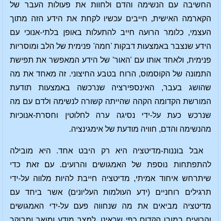
החשיבה עם הנשימה והדם ולחוות את פעולות העבר של
הקארמה האישית, חייבים עכשיו לקחת את הידע הזה מתוך
העצמי, כלומר הרועה חייב להתעלות באופן בלתי-אנוכי עם
הידע שנצבר באמצעות דבקות 'חמה' פנימית של הלב ומוסריות
פנימית, ולאחד אותו עם 'האור' של הידע המאפשר את תפישת
התמונה של הקוסמוס, הרוח בטבע החיצוני. זה מאחד את מה
שהושג בעבר, האינספירציה שנרכשה באמצעות תודעת
המורשת הקדומה הקהה שהייתה קשורה לנשימה ולדם עם מה
שנרכש כעת על-ידי נסיגה ערה לחלוטין וחסרת-אנוכיות
מהנשימה והדם, חוויה מודעת של אימגינציה.
אבל בוננות-מדיטציה היא רק היבט אחד. היא מובילה
להתפתחות נוספת של האמגושים והרועים. עם זאת כדי
שיתרחש איחוד אמיתי, מדיטציה חייבת להיות מלווה על-ידי
תרגילים רוחניים (ידע העולמות העליונים) אשר ביחד עם
מדיטציה מביאים את מה שנחווה פעם על-ידי האמגושים
והרועים במובן הקדום כפי שראינו, למצב מודע ומואר ומבוקר