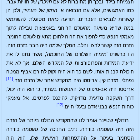
הצמיחה בילד. ובכך הן מחוברות לא עם
הזיכרון
של חוויות עבר,
כמו האמגושים, אלא עם הנבואה או
החזון של העתיד,
ולכן הן
קשורות לנביאים העבריים. תודעה כזאת מסוגלת להשתמש
במה שהיא משיגה מהעולם הרוחני באמצעות טבילה לתוך
מעמקי הנפש כדי להפוך את הרוח לתוכן מתאים לעולם החומר.
הזרם הזה קשור לרצון והלב. המלך שלמה היה חבר בזרם הזה.
היו ברשותו 'מימיה השלווים של החוכמה', אשר נתנו לו את
ידיעת המידות והפרופורציות של המקדש השלם, אך לא את
היכולת לבנות אותו. לשם כך הוא היה זקוק לחירם אביף ממטה
[11]
נפתלי, מזרם קין. אריסטו היה מתקדש אחר של הזרם הזה.
אריסטו היה אב-טיפוס של האנושות בעתיד, כי הוא היה יכול,
דרך השקפה מדעית מדויקת, להיכנס לפרטים, אל מעמקי
[12]
כוחות הנפש בבני אדם ובעלי חיים.
רודולף שטיינר אומר לנו שהמקודש הבולט ביותר של הזרם
הזה היה גאוטמה בודהה. נתיב החניכה של גאוטמה בודהה
הסתמך בעיקר על ההתפתחות האישית שלו. הוא היה