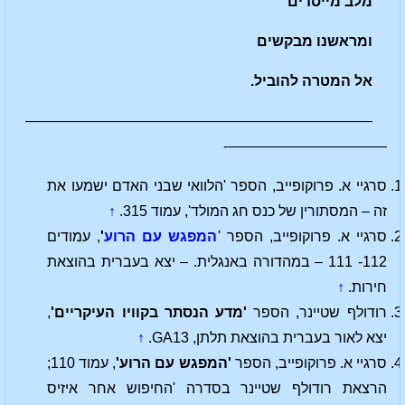
מלב מייסדים
ומראשנו מבקשים
אל המטרה להוביל.
————————————————————————
———————————-
סרגיי א. פרוקופייב, הספר 'הלוואי שבני האדם ישמעו את
זה – המסתורין של כנס חג המולד', עמוד 315.
↑
סרגיי א. פרוקופייב, הספר '
המפגש עם הרוע
'
, עמודים
112- 111 – במהדורה באנגלית. – יצא בעברית בהוצאת
חירות.
↑
רודולף שטיינר, הספר
'מדע הנסתר בקוויו העיקריים'
,
יצא לאור בעברית בהוצאת תלתן, GA13.
↑
סרגיי א. פרוקופייב, הספר
'המפגש עם הרוע'
, עמוד 110;
הרצאת רודולף שטיינר בסדרה 'החיפוש אחר איזיס