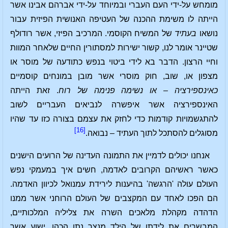
מומחש על-ידי העם העברי ובמיוחד על-ידי אברהם אבינו אשר
הייתה לו משימת ההכנה של העטיפה האנושית הפיזית עבור
נושאו
בעתיד
של המשיח הקוסמי. המרכיב הפיזי, אשר רודולף
שטיינר אומר לנו, קשור ישירות למסתורין החיים שלאחר המוות
וחיי הרצון. הדבר בא לידי ביטוי בנפש כתודעה של מוסר או
מצפון או, שוב, חוק מוסרי אשר מובן במונחים קוסמיים
כאינספירציה – או נשימה פנימה של רוח
. זאת הייתה
האינספירציה אשר איפשרה לנביאים העבריים לשוב
להתגשמויות קודמות כדי לחזק את עצמם בצורה כזו עד שהיו
[16]
מסוגלים להסתכל לתוך העתיד – נבואה.
אנחנו יכולים לדמיין את התמונה העדינה של הרועים הישנים
כאשר ראשיהם הקרובים לאדמה, חשים איך במעמקי נפש
העולם עולה 'הרגשה' בהיענות לירידת עמנואל לכיוון האדמה.
הם הפכו לאחד עם המקצבים של העולם הרוחני אשר ממנו
הדהדה מקהלת מלאכים השרה את צליליה המלכותיים,
המבשרים את לידתו של הילד מנצר נתן הכהן, ישוע אשר