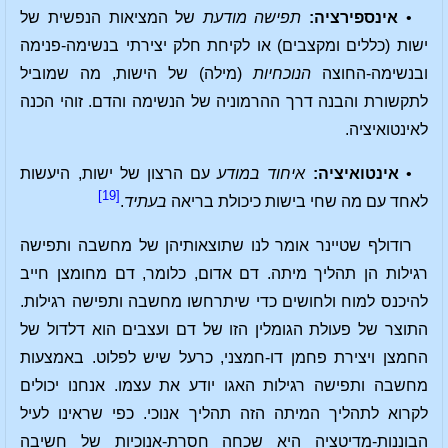
•
אינספירציה:
תפישה מודעת
של המציאות הנפשית של
ישות (כללים ומקצבים) או לקיחת חלק יצירתי בנשימה-פנימה
ובנשימה-החוצה
הנוכחיות
(מילה) של הישות, מה שמוביל
לתקשורת והבנה דרך ההרמוניה של הנשימה והדם. זוהי הכנה
לאינטואיציה.
•
אינטואיציה:
איחוד במודע
עם הרצון של ישות, היעשות
[19]
לאחד עם מה שחי בישות כיכולת בריאה
בעתיד
.
רודולף שטיינר אומר לנו שתוצאותיהן של מחשבה ותפישה
רגילות הן תהליך מיתה. דם אדום, כלומר, דם מחומצן חייב
להיכנס למוח ולחושים כדי שיתרחשו מחשבה ותפישה רגילות.
התוצר של פעולת הגומלין הזו של דם ועצבים הוא דלדול של
החמצן ויצירת פחמן דו-חמצני, כרעל שיש לפלוט. באמצעות
מחשבה ותפישה רגילות האגו יודע את עצמו. אנחנו יכולים
לקרוא לתהליך המיתה הזה תהליך אנוכי. כפי שראינו לעיל
הבוננות-מדיטציה היא שכחה חסרת-אנוכיות של חשיבה