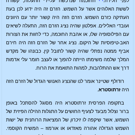
לפני הלידה.
החוכמה שנרכשה על-ידי התעלות, קשורה
לששת האלוהים אשר על השמש. הזרם זה היה ידוע לכן בעת
העתיקה כזרם השמש. הזרם הזה היה קשור יותר עם היוונים
ועובדי האלילים. אפלטון שהיה נציג הזרם הזה, התעלה לשיאים
עם הפילוסופיה שלו, או אהבת החוכמה, כדי לחוות את הצורות
האב-טיפוסיות של היקום. נציג אחר של הזרם הזה היה חירם
אביף ממטה נפתלי שהיה קשור לתובל קין. כבונהו של מקדש
המלך שלמה משימתו הייתה להפוך או לעצב חומר עלי אדמות
דרך אש ההתלהבות, למהות התואמת את הרוח.
רודולף שטיינר אומר לנו שהנציג האנושי הגדול של הזרם הזה
היה
זרתוסטרא
.
בתקופה הפרסית זרתוסטרא היה מסוגל להסתכל באופן
ברור וצלול מבעד לצעיף החושים על התגלות ההילה הפיזית של
השמש, אשר שיקפה לו
זיכרון
של המציאות הרוחנית של ישות
השמש הגדולה אהורה מאזדאו או אורמוז – המשיח הקוסמי.