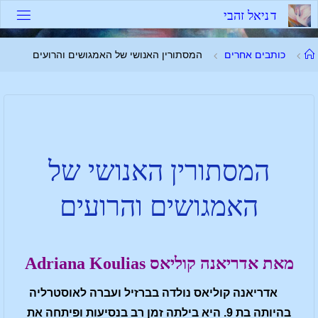
ד
נ
י
א
ל
ז
ה
ב
י
כותבים אחרים
המסתורין האנושי של האמגושים והרועים
המסתורין האנושי של
האמגושים והרועים
מאת אדריאנה קוליאס Adriana Koulias
אדריאנה קוליאס נולדה בברזיל ועברה לאוסטרליה
בהיותה בת 9. היא בילתה זמן רב בנסיעות ופיתחה את