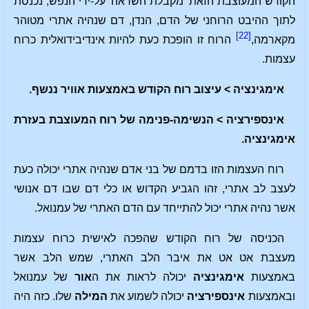
הקודש המעוצבת הזאת 'מקבלת השראה' על-ידי הנפש, נכנסת
לתוך ההיבט הרוחני של הדם, הנדן, דם שנהיה אתרי מטוהר
[22]
מקארמה,
הרוח זו הופכת כעת להיות אינדיבידואלית כרוח
עצמות.
אימגינציה > עיצוב רוח הקודש באמצעות אוויר ננשף.
אינספירציה > הנשימה-פנימה של רוח המעוצבת בעזרת
אימגינציה.
רוח העצמות הזו בדמם של בני אדם שנהיה אתרי יכולה כעת
לעצב לב אתרי, זהו הגביע הקדוש או כלי דם שבו דם אנושי
אשר נהיה אתרי יכול להתייחד עם הדם האתרי של עמנואל.
הכניסה של רוח הקודש שהפכה לאישית כרוח עצמות
מעצבת אט אט את איבר הלב האתרי, שמש הלב אשר
באמצעות
אימגינציה
יכולה לראות את ה
אור
של עמנואל
ובאמצעות
אינספירציה
יכולה לשמוע את
המילה
שלו. כזה היה