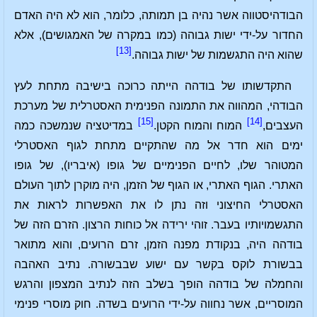
הבודהיסטווה אשר נהיה בן תמותה, כלומר, הוא לא היה האדם
החדור על-ידי ישות גבוהה (כמו במקרה של האמגושים), אלא
[13]
שהוא היה התגשמות של ישות גבוהה.
התקדשותו של בודהה הייתה כרוכה בישיבה מתחת לעץ
הבודהי, המהווה את התמונה הפנימית האסטרלית של מערכת
[15]
[14]
העצבים,
המוח והמוח הקטן.
במדיטציה שנמשכה כמה
ימים הוא חדר אל מה שהתקיים מתחת לגוף האסטרלי
המטוהר שלו, לחיים הפנימיים של גופו (איבריו), של גופו
האתרי. הגוף האתרי, או הגוף של הזמן, היה מוקרן לתוך העולם
האסטרלי החיצוני וזה נתן לו את האפשרות לראות את
התגשמויותיו בעבר. זוהי ירידה אל כוחות הרצון. הזרם הזה של
בודהה היה, בנקודת מפנה הזמן, זרם הרועים, והוא מתואר
בבשורת לוקס בקשר עם ישוע שבבשורה. נתיב האהבה
והחמלה של בודהה הופך בשלב הזה לנתיב המצפון והרגש
המוסריים, אשר נחווה על-ידי הרועים בשדה. חוק מוסרי פנימי