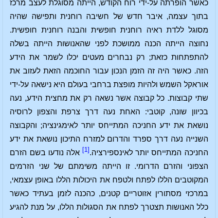
כאשר הופרתה על-ידי רוח הקודש, הייתה מסוגלת לעצב מרכז
בתוך עצמה, איבר חדש של חשיבה רוחנית ותפישה שהיה
מסוגל ללדת ראיה רוחנית חופשית והבנה רוחנית חופשית.
נחוצה הייתה הכנה ממושכת לפני שהאנושות הייתה בשלה
להתפתחות כזאת; רק נבחרים מעטים יכלו לשמר את הידע
הזה. כאשר היה זה הזמן הנכון עבור החוכמה הזאת לעזוב את
אוראקל השמש ולהיות מופצת ברחבי בעולם היא נישאה על-ידי
שתי קבוצות. כל קבוצה אשר נשאה רק את מחצית הידע, נעה
בכיוון שונה, קוטבי: האחת נעה דרך צרפת והצפון לרוסיה
נושאת את ידע החניכה המתייחס יותר לאימגינציה; והקבוצה
השנייה נעה דרך ספרד והדרום למזרח התיכון נושאת את ידע
[1]
החניכה המתייחס יותר לאינספירציה.
אלה נודעו בשם הזרם
הצפוני והזרם הדרומי. זו הייתה משימתם של שני הזרמים
המקוטבים הללו לפתח ולטפח את היכולות הללו באופן עצמאי,
במרכזי מסתורין אזוטריים קטנים, כהכנה לזמן בעתיד כאשר
כלל האנושות תצטרך לפתח את הסגולות הללו, על מנת להגיע