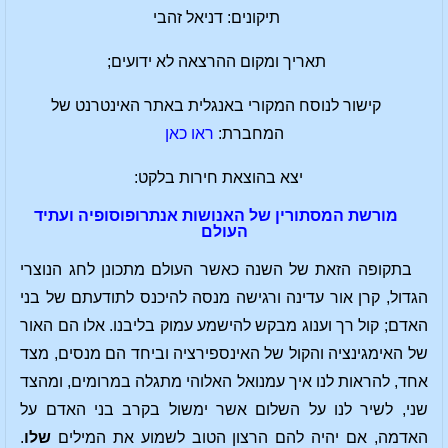
תיקונים: דניאל זהבי
תאריך ומקום ההרצאה לא ידועים;
קישור לנוסח המקורי באנגלית באתר האינטרנט של
המחברת:
ראו כאן
יצא בהוצאת חירות בלקט:
מורשת המסתורין של האנושות אנתרופוסופיה ועתיד
העולם
בתקופה הזאת של השנה כאשר העולם מתכונן לחג הנוצרי
הגדול, קרן אור עדינה ורגישה מנסה להיכנס לתודעתם של בני
האדם; קול רך וענוג מבקש להישמע עמוק בליבנו. אלו הם האור
של האימגינציה והקול של האינספירציה וביחד הם מנסים, מצד
אחד, להראות לנו איך עמנואל האלוהי מתגלה במרומים, ומהצד
שני, לשיר לנו על השלום אשר ימשול בקרב בני האדם על
האדמה, אם יהיה להם הרצון הטוב לשמוע את המילים
שלו
.