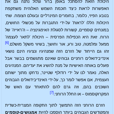
היכולת הזאת להסתכל באופן ברור וצלול נתנה גם את
האפשרות לראות כיצד חוכמת השמש האלוהית משתקפת
בטבע הפיזי, כלומר, בחומרים המינרליים ובעולם הצומח. שתי
היכולות הללו 'לראות' על-ידי התגברות על מכשולי החושים,
במונחים קוסמיים, קשורות לסגולת
האימגינציה
– ה'ראייה' של
הרוח. זאת היא הכפילות הפרסית – היכולת 'לתאר לעצמה'
[6]
ממעל ומלמטה, טוב ורע, אור וחושך, בשיווי משקל מושלם.
זהו גם הייחוד של הזרם הזה שמנהיגיו ונציגיו הינם נושאי
אינדיבידואלים רוחניים גבוהים שאינם מתגשמים בבשר אבל
פועלים באותה האישיות על מנת להשיג את יעדיהם. המנהיגים
האלה, נאמר לנו על ידי רודולף שטיינר, נדחקו מתוך ישותם
העצמית, אם אפשר לומר כך, על-ידי האינדיבידואלים הגבוהים
השוכנים בהם, וזה גרם להם להתאחד עם האש של
[7]
המקרוקוסמוס – או החלל הרוחני.
הזרם הרוחני הזה התמשך לתוך התקופה המצרית-כשדית
והמקודשים הגבוהים ביותר הוסמכו להיות
אמגושים-קוסמים