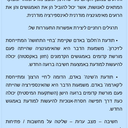
המתאים לאנושות, אשר יכול להוביל הן את האמגושים והן את
הרועים מאימגינציה מודרנית לאינספירציה מודרנית.
תרגילים רוחניים ליצירת אפשרות התעוררות של:
• תודעת ה'חלום' באדם שקיימת 'בחיי התחושה' המתייחסת
ל'זיכרון'. משמעות הדבר היא שהאימגינציה שהייתה פעם
מורשת קדומים באמגושים הקדמונים (חזון באקסטזה) יכולה
להיעשות למודעת באמצעות חשיבה ברועה החדש.
• תודעת ה'שינה' באדם, הדומה ל'חיי הרצון' ומתייחסת
ל'קארמה' באדם. משמעות הדבר היא שהאינספירציה שהייתה
פעם מורשת קדומים ברועה הישן (השתקעות המיסטית) יכולה
כעת דרך תפישה חסרת-אנוכיות להיעשות למודעת באמגוש
החדש.
חשיבה –
מצב ערות
– שליטה על מחשבות / פתיחות