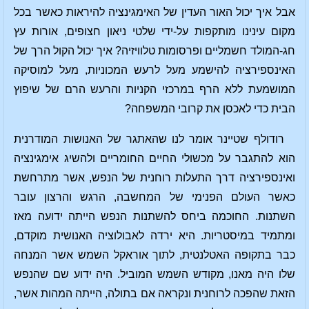
אבל איך יכול האור העדין של האימגינציה להיראות כאשר בכל
מקום עינינו מותקפות על-ידי שלטי ניאון חצופים, אורות עץ
חג-המולד חשמליים ופרסומות טלוויזיה? איך יכול הקול הרך של
האינספירציה להישמע מעל לרעש המכוניות, מעל למוסיקה
המושמעת ללא הרף במרכזי הקניות והרעש הרם של שיפוץ
הבית כדי לאכסן את קרובי המשפחה?
רודולף שטיינר אומר לנו שהאתגר של האנושות המודרנית
הוא להתגבר על מכשולי החיים החומריים ולהשיג אימגינציה
ואינספירציה דרך התעלות רוחנית של הנפש, אשר מתרחשת
כאשר העולם הפנימי של המחשבה, הרגש והרצון עובר
השתנות. החוכמה ביחס להשתנות הנפש הייתה ידועה מאז
ומתמיד במיסטריות. היא ירדה לאבולוציה האנושית מוקדם,
כבר בתקופה האטלנטית, לתוך אוראקל השמש אשר המנחה
שלו היה מאנו, מקודש השמש המוביל. היה ידוע שם שהנפש
הזאת שהפכה לרוחנית ונקראה אם בתולה, הייתה המהות אשר,