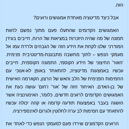
הזה.
אבל כיצד מדיטציה מאחדת אמגושים ורועים?
האמגושים הקדומים שהתעלו פעם מתוך נפשם לחוות
תמונה של מה שהיה היזכרות במציאות של הרוח, חייבים בעידן
המודרני שלנו לקחת את הידע הזה של הגבהים ולרדת עמו אל
מעמקי הנפש – לתוך מחשבה מתבוננת-מדיטטיבית פנימית.
'האור' החיצוני של הידע הקוסמי, התמונה הקוסמית, חייבים
עכשיו באמצעות מדיטציה, להתאחד באופן לא-אנוכי עם
החמימות הפנימית של הלב והאש של הרצון, הקארמה האישית
של בן-האדם. האיחוד הזה של 'אור' ו'חום' עושה כעת את
האמגושים הקדומים לרועים חדשים, כלומר, האימגינציה אשר
הושגה בעבר באמצעות תודעה קדומה או קהה יכולה עכשיו
להתאחד עם חמימות לב ערה לחלוטין ולגרום לאינספירציה.
הרועים הקדמונים שירדו פעם למעמקי הנפש כדי לאחד את