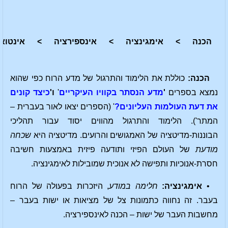
הכנה
>
אימגינציה
>
אינספירציה
>
אינטואי
הכנה:
כוללת את הלימוד והתרגול של מדע הרוח כפי שהוא
נמצא בספרים
'
מדע הנסתר בקוויו העיקריים
'
ו'
כיצד קונים
את דעת העולמות העליונים?
' (הספרים יצאו לאור בעברית –
המתר'). הלימוד והתרגול מהווים יסוד עבור תהליכי
הבוננות-מדיטציה של האמגושים והרועים. מדיטציה היא
שכחה
מודעת
של העולם הפיזי ותודעה פיזית באמצעות חשיבה
חסרת-אנוכיות ותפישה לא אנוכית שמובילות לאימגינציה.
•
אימגינציה:
חלימה במודע
, היזכרות בפעולה של הרוח
בעבר. זה נחווה כתמונות צל של מציאות או ישות בעבר –
מחשבות העבר של ישות – הכנה לאינספירציה.