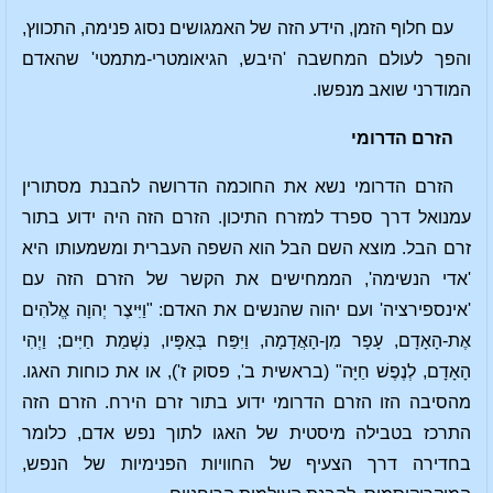
עם חלוף הזמן, הידע הזה של האמגושים נסוג פנימה, התכווץ,
והפך לעולם המחשבה 'היבש, הגיאומטרי-מתמטי' שהאדם
המודרני שואב מנפשו.
הזרם הדרומי
הזרם הדרומי נשא את החוכמה הדרושה להבנת מסתורין
עמנואל דרך ספרד למזרח התיכון. הזרם הזה היה ידוע בתור
זרם הבל. מוצא השם הבל הוא השפה העברית ומשמעותו היא
'אדי הנשימה', הממחישים את הקשר של הזרם הזה עם
'אינספירציה' ועם יהוה שהנשים את האדם: "וַיִּיצֶר יְהוָה אֱלֹהִים
אֶת-הָאָדָם, עָפָר מִן-הָאֲדָמָה, וַיִּפַּח בְּאַפָּיו, נִשְׁמַת חַיִּים; וַיְהִי
הָאָדָם, לְנֶפֶשׁ חַיָּה" (בראשית ב', פסוק ז'), או את כוחות האגו.
מהסיבה הזו הזרם הדרומי ידוע בתור זרם הירח. הזרם הזה
התרכז בטבילה מיסטית של האגו לתוך נפש אדם, כלומר
בחדירה דרך הצעיף של החוויות הפנימיות של הנפש,