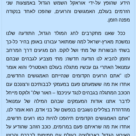
הידע שהופץ על-ידי אוראקל השמש הגדול באמצעות שני
הזרמים בעולם, האמגושים והרועים, שהפכו לאחד בנקודה
מפנה הזמן.
ככל שאנו מתקרבים לחג המולד הגדול, התודעה שלנו
נמשכת מארץ-ישראל למה שמתואר עבורנו באופן בהיר כל-כך
בשתי הבשורות של מתי ושל לוקס. הם מגיעים דרך המרחב
והזמן להביא לנו הודעה חדשה: מתי מצביע לגבהים שבהם
עמנואל האתרי גם עכשיו מתגלה בעולם האסטרלי והוא אומר
לנו "אתם הרועים הקדומים שנהייתם האמגושים החדשים,
אחדו את מה ששמעתם פעם במעמקי לבבותיכם ורצונכם עם
הכוכב המתגלה בגבהים לנגד עיניכם! – האור שלו" ולוקס מייחל
לדבר אתנו אודות המעמקים שבהם המילה של עמנואל
מהדהדת בצלילים נשגבים בנפשם של בני אדם, הוא אומר לנו,
"אתם האמגושים הקדומים תיהפכו להיות כמו רועים חדשים,
אחדו את מה שראיתם פעם במרומים, כוכב הזהב שהודיע על
האירוע הגדול באבולוציה בעולם עם חמימות לבבכם והרצון