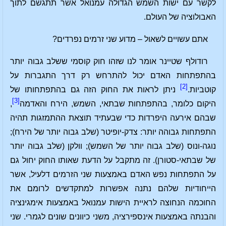
לקשר עם ישות השמש הגדולה עמנואל אשר תתגשם לתוך
האבולוציה של העולם.
אתם עשויים לשאול – מדוע שני זרמים נפרדים?
רודולף שטיינר אומר לנו שזהו חוק קוסמי ששלב גבוה יותר
בהתפתחות האדם יכול להתרחש רק דרך התגברות על
[2]
קוטביות.
ניתן לראות את החוק הזה גם בהתפתחותו של
[3]
היקום כלומר, בהתפתחות שבתאי, השמש, הירח והאדמה
,
שבהם אירעה היפרדות כדי שבעתיד תוצאת ההתמזגות תהיה
התפתחות גבוהה יותר: צדק-יופיטר (שלב גבוה יותר של הירח);
נוגה-ונוס (שלב גבוה יותר של השמש); וולקן (שלב גבוה יותר
של שבתאי-סטורן). זה מתקבל על הדעת שאותו החוק יחול גם
על התפתחות נפש האדם באמצעות שני הזרמים דלעיל, אשר
הייחודיות שלהם נתנה אפשרות למתקדשים לרומם את
החוכמה הנחוצה לראיית הישות עמנואל באמצעות אימגינציה
והבנתה באמצעות אינספירציה, משני כיוונים שונים לגמרי. שני