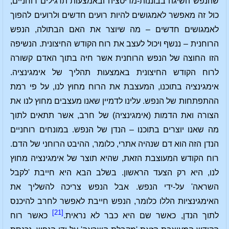
שהנפש השיגה בבוננות-מדיטציה ובאמצעות תרגילים רוחניים,
כול זה מאפשר לאמגושים להיות רועים חדשים ולרועים להפוך
לאמגושים חדשים – מה שיוצר את האם הבתולה, הנפש
הרוחנית – ננשף ויכול לעצב את רוח הקודש החיצונית. הנשיפה
הזו החוצה של הנפש הרוחנית אשר חיה בתוך האדם קשורה
לרוח הקודש החיצונית באמצעות תהליך של אימגינציה.
אימגינציה בתוכנו, המעצבת את הרוח מחוץ לנו, על פי רמת
ההתפתחות של הנפש. עלינו לדמיין שאנו מעצבים מחוץ לנו את
הצורה ואת הדמות (אימגינציה) של חרב, אשר תתאים לתוך
מה שאנו יוצרים בתוכנו – הנדן של הנפש. במונחים רוחניים
הנדן הזה הוא דם שנהיה אתרי, כלומר, ההיבט הרוחני של הדם.
רוח הקודש המעוצבת הזאת, שהיא תוצר של אימגינציה מחוץ
לנו, היא רק הצעד הראשון. בשלב הבא היא חייבת 'לקבל
השראה' על-ידי הנפש. אבל הנפש צריכה להשליך את
האימגינציות הללו כלומר, הנפש חייבת לאפשר לחרב להיכנס
[21]
לתוך הנדן, כאשר שם היא כבר לא נראית.
כאשר רוח