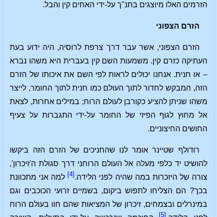
הזרמים האלו מיוצגים בתנ"ך על-ידי האחים קין והבל.
הזרם הצפוני
הזרם הצפוני, אשר עבר דרך צרפת לרוסיה, היה ידוע בעת
העתיקה כזרם קין. משמעות השם קין בעברית היא משהו נברא
– או חנית. אנחנו יכולים לראות לפי השם את איכותו של הזרם
הזה, המבקש לחדור לתוך העולם כמו חנית לתוך החומר, לייצר
משהו שניתן להציע כקורבן לעולם הרוח; במילים אחרות, לצאת
אל מחוץ לגוף הפיזי של החומר על-ידי התגברות על צעיף
החושים החיצוניים.
רודולף שטיינר אומר לנו שהחניכים של הזרם הזה ביקשו
להושיט יד כלפי מעלה אל העולם הרוחני דרך סגולת ה'זיכרון',
[4]
צורה של היזכרות במה שהיה לפני הלידה.
למה אני מתכוונת
בכך? הם הצליחו לתפוש ביקום, בשמיים זרועי הכוכבים וגם
במינרלים ובצמחים, זיכרון של המציאות שהם חוו בעולם הרוח
[5]