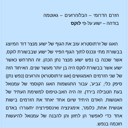
הזרם הדרומי – הבל/הרועים – גאוטמה
בודהה – ישוע על-פי
לוקס
האגו של זרתוסטרא עזב את הגוף של ישוע מנצר דוד המיוצג
בבשורת מתי ונכנס לתוך הגוף הפיזי של ישוע שבבשורת לוקס,
אשר שכנה בו נפש ישוע מנצר נתן הכהן. זה התרחש כאשר
ישוע אשר בבשורת לוקס היה בן יותר מעשר שנים. האיחוד הזה
של שני הזרמים האמגושים (אגו זרתוסטרא) והרועים (נפש נתן)
סיפק כלי, 'גביע', עבור התגשמות האגו הקוסמי של עמנואל
בעת הטבילה בירדן. זה היה האב-טיפוס למשימת העתיד של
האנושות. האדם היחיד שיום אחד יאחד את הזרמים בישות
אנושית אחת, כלומר, אימגינציה ואינספירציה יתעוררו באדם
אחד כדי לאפשר הן לחזון והן להבנה של עמנואל להיעשות
חוכמה בנפש.