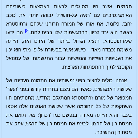
חכמים
אשר היו מסוגלים לראות באמצעות כישוריהם
האימגינטיביים עם 'ראיה על-חושית' גבוהה יותר, את 'כוכב
זהב', כלומר, את אורו של המורה הרוחני שלהם זרתוסטרא
[8]
כאשר הוא ירד לכיוון ההתגשמות שלו בבית-לחם.
הם ידעו
שלזרתוסטרא, הנציג הגדול ביותר של הזרם הזה, הייתה
משימה נכבדה מאד – כישוע אשר בבשורה על-פי מתי הוא יכין
את העטיפות הפיזיות והנפשיות עבור התגשמותו של עמנואל
הקוסמי לתוך ההתפתחות הארצית.
אנחנו יכולים להציב בפני נפשותינו את התמונה העדינה של
שלושת האמגושים, כאשר הם ניצבו בחרדת קודש בפני 'האור'
המפואר של מורם זרתוסטרא המתגלם מחדש. מתנותיהם היו
השתקפות של כל החוכמה אשר שלושת האנשים אלה אספו
בעבר והיא הייתה מאירה בנפשם כמו 'זיכרון':
מור
תואם את
המסתורין של הרצון;
לבונה
את המסתורין של הרגש;
וזהב
את
מסתורין החשיבה.