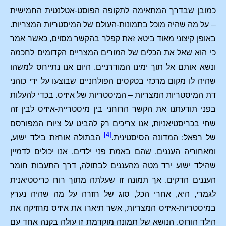
כמובן שבדרך המתאימה לתקופה הפוסט-אטלנטית החמישית
– על מה שהיה מוכל בתמונות-העולם של המיסטריות המצריות.
באופן קיצוני מאוד ביטא זאת קפלר בהקשר מסוים, כאשר אמר
כי הוא שאל את הכלים של המורים המצריים הקדומים לחכמה
ונשא אותם אל תוך ימינו המודרניים. היום אנו נתייחס למשהו
שהיה לו מקום מרכזי בטקסים הפולחניים שבוצעו על ידי כוהני
דת המיסטריות המצריות – המיסטריות של איזיס. בכדי להעלות
בפני תודעתנו את הקשר הרוחני בין מיסטריית-איזיס לבין זה
שחי בכריסטיאניות, אנו צריכים רק להביט על ציורו המפורסם
[4]
של רפאל: המדונה הסיסטינית.
הבתולה אוחזת בילד ישוע,
ומאחוריה העננים, שהם באמת פני ילדים. אנו יכולים לדמיין
שהילד ישוע ירד מטה מהעננים לבתולה, דרך התעבות חומר
העננים הדקים. אך תמונה זו שעלתה מתוך רוח כריסטיאנית
לגמרי, היא, אחרי הכל, סוג של חזרה על מה שהיה נערץ
במיסטריות-איזיס המצריות, אשר תיארו את איזיס מחזיקה את
הילד הורוס. הנושא של תמונה מוקדמת זו עולה בקנה אחד עם