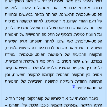
רוצה להזכיר לכם משהו שעליו דיברתי שוב ושוב במשך שנים
רבות. אמרתי לכם איך אנו מסתכלים לאחור לתקופה
הפוסט-אטלנטית הראשונה, שהיתה מלאה במעשים ובחוויות
של העם ההודי הקדום. איך הסתכלנו לאחור לתקופה הפרסית
הקדומה של האנושות הפוסט-אטלנטית. ואז על המצרית-כלדית,
ועל היוונית-לטינית, ולבסוף על התקופה החמישית של האנושות
הפוסט-אטלנטית, זאת שלנו. לאחר תקופתנו תגיע השישית
והשביעית. הפנתי את תשומת לבכם לעובדה שהיוונית-לטינית,
התקופה הרביעית של האנושות הפוסט-אטלנטית, עומדת
במרכז, ושיש קשר מסוים בין התקופות השלישית והחמישית,
כלומר בין התקופות המצרית-כלדית ולזו שלנו – ושיש גם קשר
מסוים בין התקופה הפרסית הקדומה לתקופה השישית, ובין
התקופה ההודית העתיקה לתקופה השביעית של האנושות
[3]
הפוסט-אטלנטית.
בעבר הצבעתי על איך ליורשו של קופרניקוס, קפלר הגדול,
היתה הרגשה שמערכת השמש וכוכבי הלכת שלו חוזרים –