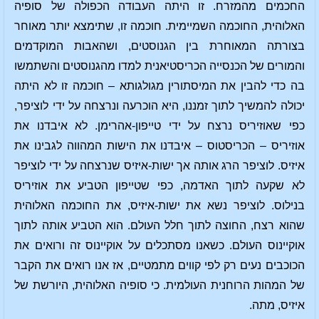
החכמים מהמזרח. זו היתה העבודה הכפולה של סופיה
האלוהית, החוכמה השמיימית. חוכמה זו, שתימצא יותר מאוחר
בצורתה המאוחרת בין הגנוסטים, ושהאבות המוקדמים
והמורים של הכנסייה הכריסטיאנית למדו מהגנוסטים והשתמשו
בה כדי להבין את המיסתורין מגולגותא – חוכמה זו לא היתה
יכולה להמשיך לתוך זמננו, היא הוכרעה ונרצחה על ידי לוציפר,
כפי שאוזיריס נרצח על ידי טייפון-אהרימן. לא איבדנו את
אוזיריס – הכריסטוס – איבדנו את הישות המהווה לגבינו את
איזיס. לוציפר הרג אותה אך ישות-איזיס שנרצחה על ידי לוציפר
לא שקעה לתוך האדמה, כפי שטייפון הטביע את אוזיריס
בנילוס. לוציפר נשא את ישות-איזיס, את החוכמה האלוהית
שהוא רצח, החוצה לתוך חלל העולם. הוא הטביע אותה לתוך
אוקיינוס העולם. כשאנו מסתכלים על אוקיינוס זה ורואים את
הכוכבים נעים רק לפי קווים מתמטיים, אז אנו רואים את הקבר
של המהות הרוחנית העולמית. כי סופיה האלוהית, היורשת של
איזיס, מתה.