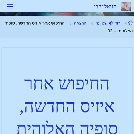
ד
נ
י
א
ל
ז
ה
ב
י
רודולף שטיינר
הרצאה
החיפוש אחר איזיס החדשה, סופיה
האלוהית – 02
החיפוש אחר
איזיס החדשה,
סופיה האלוהית