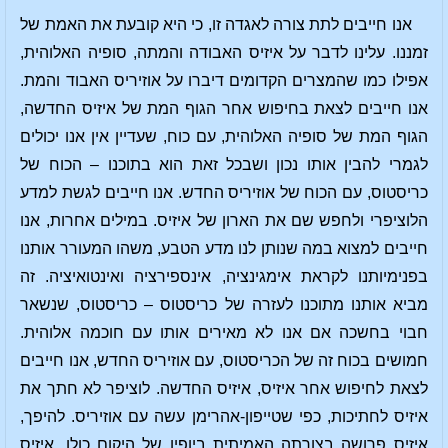
אנו חייבים לתת צורה לאגדה זו, כי היא קובעת את האמת של
זמננו. עלינו לדבר על איזיס האבודה והמתה, סופיה האלוהית,
אפילו כמו שהמצרים הקדומים דיברו על אוזיריס האבוד והמת.
אנו חייבים לצאת בחיפוש אחר הגוף המת של איזיס החדשה,
הגוף המת של סופיה האלוהית, עם כוח, שעדיין אין אנו יכולים
לגמרי להבין אותו נכון ושבכל זאת הוא בתוכנו – הכוח של
כריסטוס, עם הכוח של אוזיריס החדש. אנו חייבים לגשת למדע
הלוציפרי ולחפש שם את הארון של איזיס. במילים אחרות, אנו
חייבים למצוא במה שנותן לנו מדע הטבע, משהו המעורר אותנו
בפנימיותנו לקראת אימגינציה, אינספירציה ואינטואיציה. זה
מביא אותנו מתוכנו לעזרה של כריסטוס – כריסטוס, שנשאר
חבוי בחשכה אם אנו לא מאירים אותו עם חוכמה אלוהית.
חמושים בכוח זה של הכריסטוס, עם אוזיריס החדש, אנו חייבים
לצאת לחיפוש אחר איזיס, איזיס החדשה. לוציפר לא חתך את
איזיס לחתיכות, כפי שטייפון-אהרימן עשה עם אוזיריס. להיפך,
איזיס פרושה בצורתה האמיתית ביופיו של היקום כולו. איזיס