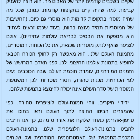
שקיים בשלבים קודמים יותר של האבולוציה. הוא רוצה להעניק
קביעות למה שהיה קיים בתקופות קודמות. כמובן שכל מה
שהיה מוסרי בתקופות קדומות הוא מוסרי גם כיום. (החשיבות
של המוסריות תמיד נעוצה בהווה, בעוד שכמו זרעים לעתיד,
היא מספקת את הבסיס לבריאת עולמות עתידיים). אולם
לוציפר שואף לנתק מוסריות שכזאת, את כל הכוחות המוסריים,
מתמונת העולם שלנו. הוא מאפשר רק לחוקי הכורח הטבעי
להופיע בתמונת עולמנו החיצוני. לכן, לפני האדם המרושש של
הזמנים המודרניים, עומדת חוכמת העולם שבה הכוכבים נעים
לפי הכרחיות מכנית טהורה, חסרי מוסריות. לכן המשמעות
המוסרית של סדר העולם אינה יכולה להימצא בתנועות שלהם.
ידידיי היקרים, זוהי תמונת-עולם לוציפרית טהורה. כפי
שהמצרים הביטו החוצה לתוך העולם וראו בתוכו את
טייפון-אהרימן כאחד שלוקח את אוזיריס מהם, כך אנו חייבים
להביט בתמונת-העולם הלוציפרית שלנו, בתמונת-העולם
המכנית-מתמטית של האסטרונומיה המודרנית ועל שטחים