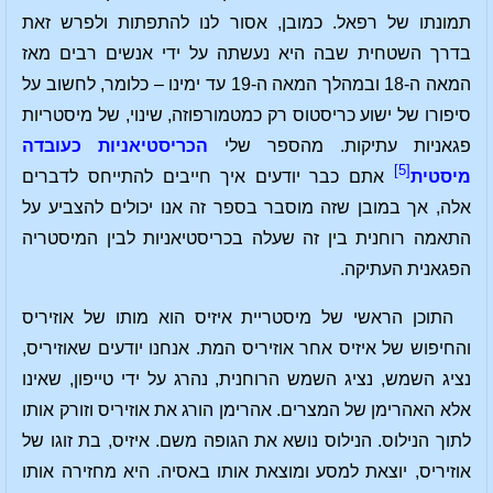
תמונתו של רפאל. כמובן, אסור לנו להתפתות ולפרש זאת
בדרך השטחית שבה היא נעשתה על ידי אנשים רבים מאז
המאה ה-18 ובמהלך המאה ה-19 עד ימינו – כלומר, לחשוב על
סיפורו של ישוע כריסטוס רק כמטמורפוזה, שינוי, של מיסטריות
פגאניות עתיקות. מהספר שלי
הכריסטיאניות כעובדה
[5]
מיסטית
אתם כבר יודעים איך חייבים להתייחס לדברים
אלה, אך במובן שזה מוסבר בספר זה אנו יכולים להצביע על
התאמה רוחנית בין זה שעלה בכריסטיאניות לבין המיסטריה
הפגאנית העתיקה.
התוכן הראשי של מיסטריית איזיס הוא מותו של אוזיריס
והחיפוש של איזיס אחר אוזיריס המת. אנחנו יודעים שאוזיריס,
נציג השמש, נציג השמש הרוחנית, נהרג על ידי טייפון, שאינו
אלא האהרימן של המצרים. אהרימן הורג את אוזיריס וזורק אותו
לתוך הנילוס. הנילוס נושא את הגופה משם. איזיס, בת זוגו של
אוזיריס, יוצאת למסע ומוצאת אותו באסיה. היא מחזירה אותו