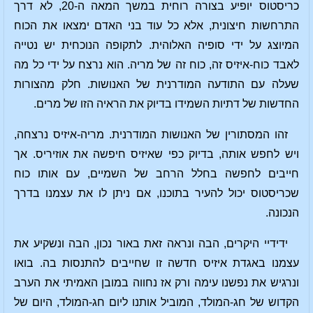
כריסטוס יופיע בצורה רוחית במשך המאה ה-20, לא דרך
התרחשות חיצונית, אלא כל עוד בני האדם ימצאו את הכוח
המיוצג על ידי סופיה האלוהית. לתקופה הנוכחית יש נטייה
לאבד כוח-איזיס זה, כוח זה של מריה. הוא נרצח על ידי כל מה
שעלה עם התודעה המודרנית של האנושות. חלק מהצורות
החדשות של דתיות השמידו בדיוק את הראיה הזו של מרים.
זהו המסתורין של האנושות המודרנית. מריה-איזיס נרצחה,
ויש לחפש אותה, בדיוק כפי שאיזיס חיפשה את אוזיריס. אך
חייבים לחפשה בחלל הרחב של השמיים, עם אותו כוח
שכריסטוס יכול להעיר בתוכנו, אם ניתן לו את עצמנו בדרך
הנכונה.
ידידיי היקרים, הבה ונראה זאת באור נכון, הבה ונשקיע את
עצמנו באגדת איזיס חדשה זו שחייבים להתנסות בה. בואו
ונרגיש את נפשנו עימה ורק אז נחווה במובן האמיתי את הערב
הקדוש של חג-המולד, המוביל אותנו ליום חג-המולד, היום של