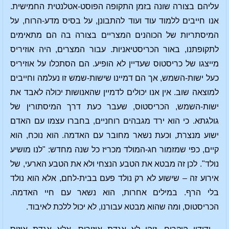
עליהם בצורה שונה בזמן התקופה הפוסט-אטלנטית החמישית.
אנו חייבים ללמוד עוד ועוד להתבונן, על בסיס מדע-הרוח, על
המיסתריות של הכוהנים המצריים בצורה בה הם מתאימים
לתקופתנו, באור הכריסטיאניות. עבור המצרים, היה אוזיריס
מייצגו של כריסטוס שעדיין לא הופיע. הם הסתכלו על אוזיריס
כעל ישות-השמש, אך הם דמיינו שישות-שמש זו נעלמה וחייבים
למוצאה שוב. אין אנו יכולים לדמיין שהאנושות יכולה לאבד את
ישות-השמש, הכריסטוס, שעבר כעת דרך המיסתורין של
גולגתא. כי הוא ירד מגבהים רוחניים, בחברו עצמו עם האדם
ישוע מנצרת, וכעת נשאר מחובר עם האדמה. הוא נוכח, הוא
קיים, כפי שמזמור חג-המולד מכריז כל שנה מחדש: "לנו מושיע
נולד". לכן זה מבטא את הטבע הנצחי ולא את הטבע הארעי, של
אירוע זה – שישוע לא רק נולד פעם בבית-לחם, אלא הוא נולד
בלי הרף. במילים אחרות, הוא נשאר עם חיי האדמה.
הכריסטוס, ומה שהוא מבטא עבורנו, לא יכול ללכת לאיבוד.