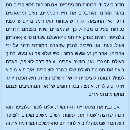
חדורים על ידי הכוחות הלוציפריים. אם הכוחות הלוציפריים הם
בתוך האדם ומערבלים את חייו הפנימיים, נעים ומתגעשים
דרכו, אזי התוצאה תהיה שהכוחות האהרימניים יופיעו לפניו
ככוחות פעילים מבחוץ. כך שהמצרים שהיו בעצמם חדורים
בלוציפר, רואים בצדק את תמונות-העולם שבהם טייפון-אהרימן
פעיל. כעת, אנו חייבים להבין שהאדם המודרני חדור על ידי
אהרימן. אהרימן נע וגועש בתוכו, כפי שלוציפר נע וגעש בתוך
העולם המצרי. ואז, כאשר אהרימן עובד דרך לוציפר, האדם
רואה את תמונות העולם שלו בצורה לוציפרית. איך הוא מופיע
לפניו? תמונה לוציפרית זו של העולם נוצרה, היא הפכה יותר
ויותר פופולרית ואומצה בכל החוגים של אלו המחשיבים עצמם
מתקדמים ומוארים.
אם נבין את מיסטריית חג-המולד, עלינו לזכור שלוציפר הוא
הכוח שרוצה לשמור את תמונות העולם משלב מוקדם. לוציפר
הוא הכוח שמנסה להביא לתוך תפיסת-העולם המודרנית את זה