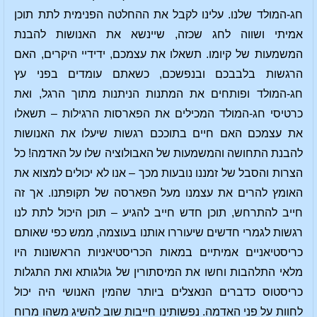
חג-המולד שלנו. עלינו לקבל את ההחלטה הפנימית לתת תוכן
אמיתי ושווה לחג שכזה, שיינשא את האנושות להבנת
המשמעות של קיומו. תשאלו את עצמכם, ידידיי היקרים, האם
הרגשות בלבבכם ובנפשכם, כשאתם עומדים בפני עץ
חג-המולד ופותחים את המתנות הניתנות מתוך הרגל, ואת
כרטיסי חג-המולד המכילים את הפארסות הרגילות – תשאלו
את עצמכם האם חיים בתוככם רגשות שיעלו את האנושות
להבנת התחושה והמשמעות של האבולוציה שלו על האדמה! כל
הצרות והסבל של זמננו נובעות מכך – אנו לא יכולים למצוא את
האומץ להרים את עצמנו מעל הפארסה של תקופתנו. אך זה
חייב להתרחש, תוכן חדש חייב להגיע – תוכן היכול לתת לנו
רגשות לגמרי חדשים שיעוררו אותנו בעוצמה, ממש כפי שאותם
כריסטיאניים אמיתיים במאות הכריסטיאניות הראשונות היו
מלאי התלהבות וחשו את המיסתורין של גולגותא ואת התגלות
כריסטוס כדברים הנאצלים ביותר שהמין האנושי היה יכול
לחוות על פני האדמה. נפשותינו חייבות שוב להשיג משהו מרוח