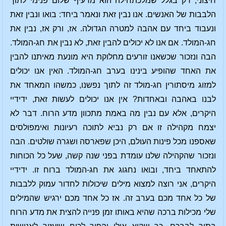
חיצוני, רק בגלל שמלכתחילה הוא מרעיף שלום פנימי לתוך
הלבבות של האנשים. אנו נבין זאת ונאמר ביחד: בואו ונבין זאת
ונעבוד ביחד עם אהבה למטרה הגדולה. אז, ורק אז, נבין את
חג-המולד. אם אנו לא יכולים להבין זאת, לא נבין את חג-המולד.
הבה ונזכור שכשאנו זורעים מחלוקת היא מונעת מאיתנו להבין
את האחד שהופיע בינינו בערב חג-המולד. האין אנו יכולים
למזוג מיסתורין חג-מולד זה לתוך נפשנו, כמשהו המאחד את
לבנו באהבה ובאחדות? אין אנו יכולים לעשות זאת, ידידיי
היקרים, אלא עם נבין מה באמת מתכוון מדע הרוח. דבר לא
יצמח מקהילה זו אם רק נביא לתוכה רעיונות ואימפולסים
שאספנו מכל פינות העולם, היכן שפארסה ושגרה שולטים. הבה
ונזכור שהקהילה שלנו עומדת בפני שנה קשה, שעל כל הכוחות
להתאחד ביחד, ובואו נחגוג את חג-המולד ברוח זו. ידידיי
היקרים, אני רוצה למצוא מילים שיכולות לחדור עמוק ללבבות
של כל אחד מכם בערב זה. אז כל אחד מכם ירגיש שהמילים
שלי מכילות ברכה שהיא באותו זמן פנייה להצית את מדע הרוח