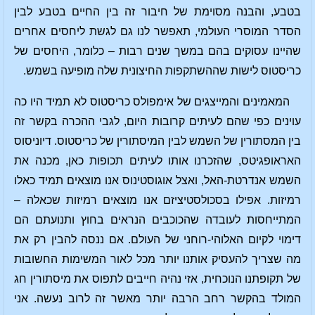
בטבע, והבנה מסוימת של חיבור זה בין החיים בטבע לבין
הסדר המוסרי העולמי, תאפשר לנו גם לגשת ליחסים אחרים
שהיינו עסוקים בהם במשך שנים רבות – כלומר, היחסים של
כריסטוס לישות שההשתקפות החיצונית שלה מופיעה בשמש.
המאמינים והמייצגים של אימפולס כריסטוס לא תמיד היו כה
עוינים כפי שהם לעיתים קרובות היום, לגבי ההכרה בקשר זה
בין המסתורין של השמש לבין המיסתורין של כריסטוס. דיוניסוס
האראופגיטס, שהזכרנו אותו לעיתים תכופות כאן, מכנה את
השמש אנדרטת-האל, ואצל אוגוסטינוס אנו מוצאים תמיד כאלו
רמיזות. אפילו בסכולסטיציזם אנו מוצאים רמיזות שכאלה –
המתייחסות לעובדה שהכוכבים הנראים בחוץ ותנועתם הם
דימוי לקיום האלוהי-רוחני של העולם. אם ננסה להבין רק את
מה שצריך להעסיק אותנו יותר מכל לאור המשימות החשובות
של תקופתנו הנוכחית, אזי נהיה חייבים לתפוס את מיסתורין חג
המולד בהקשר רחב הרבה יותר מאשר זה לרוב נעשה. אני