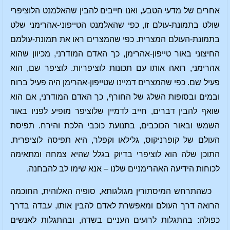
אחרים של מדעי הטבע, ואנו חייבים להבין שהאלמנט הלוציפרי
שולט בתמונת-עולם זו, כפי שהאלמנט הטייפוני-אהרימני שלט
בתמונת-העולם המצרית. כפי שהמצרים ראו את תמונת-עולמם
החיצוני באור טייפון-אהרימן, כך האדם המודרני, מכיוון שהוא
אהרימני, רואה אותו עם תכונות לוציפריות. לוציפר שם, הוא
פעיל שם. כפי שהמצרים דמיינו שטייפון-אהרימן היה פעיל ברוח
ובמים ובסופות השלג של החורף, כך האדם המודרני, אם הוא
שואף להבין דברים, חייב לדמיין שלוציפר מופיע לפניו באור
השמש ובאור הכוכבים, בתנועת כוכבי הלכת והירח. תפיסת
העולם של קופרניקוס, גלילאו וקפלר, היא תפיסה לוציפרית.
התוכן שלה הוא לוציפרי בדיוק בגלל שהיא צמחה ומתאימה
לכוחות הידיעה האהרימניים שלנו – אנא שימו לב להבחנה.
כשהתרחש המיסתורין מגולגותא, סופיה האלוהית, החוכמה
הרואה דרך העולם ומאפשרת לאדם להבין אותו, עבדה בדרך
כפולה: בהתגלות לרועים העניים בשדה, ובהתגלות לאנשים