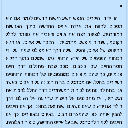
זו.
הו, ידידיי היקרים, הנפש תשיג רגשות חדשים לגמרי אם היא
תסכים לחוות את אגדת איזיס החדשה בתוך האנושות
המודרנית. לוציפר רצח את איזיס והעביר את גופתה לחלל
הקוסמי, שנהיה מופשט מתמטית – הקבר של איזיס. ואז הגיע
החיפוש של איזיס, והגילוי שלה דרך האימפולס שניתן על ידי
הכוחות הפנימיים של הידע הרוחי, גילוי שמוּקם בתוך הרקיע
חסר-החיים שבו כוכבים וכוכבי-שבת מתגלים דרך חיים
פנימיים, כך שהם מופיעים כמונומנטים של הכוחות הרוחניים
השזורים בחלל. אנו מסתכלים ברוח הנכונה על ה'אבוס' כאשר
אנו בתחילה נותנים לכוחות המשתזרים דרך החלל להצית את
רגשותינו, ואז מתבוננים על הישות שהגיעה אל העולם דרך
הילד. אנו יודעים שאנו נושאים ישות זאת בתוכנו, אך אנו חייבים
להבין אותה. כפי שהמצרים הביטו באיזיס ובאוזיריס, כך אנו
חייבים ללמוד להסתכל שוב על איזיס החדשה, סופיה האלוהית.