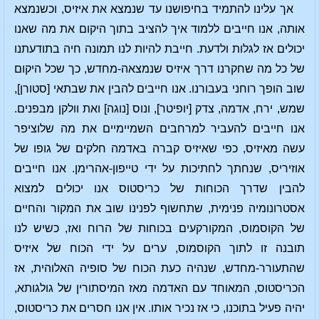
אך עלינו להתמיד בחיפושנו עד שנמצא את איזיס, וכשנמצא
אותה, אנו חייבים ללמוד איך להציב בתוך היקום את מה שאנו
יכולים אז לגלות ולדעת. חייבת להיות לנו תמונה חיה בתודעתנו
של כל מה שחקרנו דרך איזיס שנמצאה-מחדש, כך שכל היקום
שוב הופך רוחני בעבורנו. אנו חייבים להבין את שבתאי [סטורן],
שמש, ירח, אדמה, צדק [יופיטר], ונוס [נוגה] ואת וולקן מבפנים.
אנו חייבים להעביר למרחבים השמיימיים את מה שלוציפר
עשה מאיזיס, כפי שאיזיס קברה באדמה חלקים של גופו של
אוזיריס, שנחתך לחתיכות על ידי טייפון-אהרימן. אנו חייבים
להבין שדרך הכוחות של כריסטוס אנו יכולים למצוא
אסטרונומיה פנימית, שתחשוף לפנינו שוב את המקור והחיים
של הקוסמוס, המקורקעים בכוחות של הרוח ואז, כשיש לנו
תובנה זו לתוך הקוסמוס, ערים על ידי הכוח של איזיס
שהתעורר-מחדש, שנהיה כעת הכוח של סופיה האלוהית, אז
הכריסטוס, המאוחד עם האדמה מאז המיסתורין של גולגותא,
יהיה פעיל בתוכנו, כי אז נכיר אותו. אין אנו חסרים את כריסטוס,