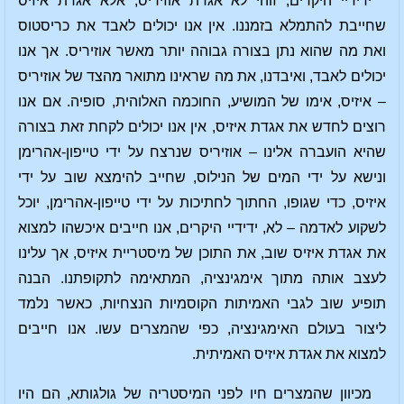
ידידיי היקרים, זוהי לא אגדת אוזיריס, אלא אגדת איזיס
שחייבת להתמלא בזמננו. אין אנו יכולים לאבד את כריסטוס
ואת מה שהוא נתן בצורה גבוהה יותר מאשר אוזיריס. אך אנו
יכולים לאבד, ואיבדנו, את מה שראינו מתואר מהצד של אוזיריס
– איזיס, אימו של המושיע, החוכמה האלוהית, סופיה. אם אנו
רוצים לחדש את אגדת איזיס, אין אנו יכולים לקחת זאת בצורה
שהיא הועברה אלינו – אוזיריס שנרצח על ידי טייפון-אהרימן
ונישא על ידי המים של הנילוס, שחייב להימצא שוב על ידי
איזיס, כדי שגופו, החתוך לחתיכות על ידי טייפון-אהרימן, יוכל
לשקוע לאדמה – לא, ידידיי היקרים, אנו חייבים איכשהו למצוא
את אגדת איזיס שוב, את התוכן של מיסטריית איזיס, אך עלינו
לעצב אותה מתוך אימגינציה, המתאימה לתקופתנו. הבנה
תופיע שוב לגבי האמיתות הקוסמיות הנצחיות, כאשר נלמד
ליצור בעולם האימגינציה, כפי שהמצרים עשו. אנו חייבים
למצוא את אגדת איזיס האמיתית.
מכיוון שהמצרים חיו לפני המיסטריה של גולגותא, הם היו