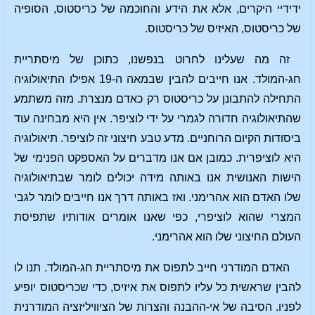
ידידיי היקרים, אלא את הידע והחוכמה של כריסטוס, הסופיה
של כריסטוס, האיזיס של כריסטוס.
זה מה שעלינו לחרוט בנפשנו, כתוכן של מיסתריית
חג-המולד. אנו חייבים להבין שבמאה ה-19 אפילו התיאולוגיה
התחילה להתבונן על כריסטוס רק כאדם מנצרת. מזה משתמע
שהתיאולוגיה חדורה לגמרי על ידי לוציפר. אין היא מבחינה עוד
ביסודות הקיום הרוחניים. מדע טבע חיצוני זה לוציפר. תיאולוגיה
היא לוציפרית. כמובן אם אנו מדברים על האספקט הפנימי של
הישות האנושית אנו באותה מידה יכולים לומר שבתיאולוגיה
שלו האדם הוא אהרימני. ואז באותה דרך אנו חייבים לומר לגבי
המצרי שהוא לוציפרי, כפי שאנו אומרים אודותיו שתפיסת
העולם החיצוני שלו הוא אהרימני.
האדם המודרני חייב לתפוס את מיסתריית חג-המולד. תנו לו
להבין שראשית כל עליו לתפוס את איזיס, כדי שכריסטוס יופיע
לפניו. הסיבה של אי-ההבנה והצרוֹת של הציוויליזציה המודרנית