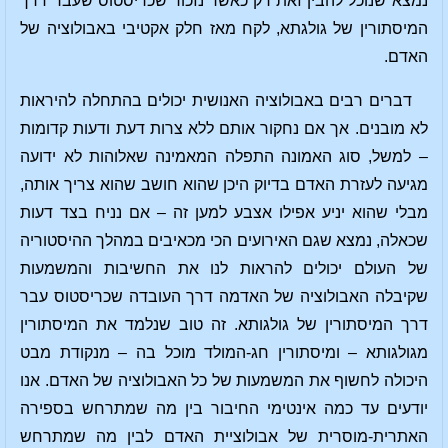
נמצא שנוכל להבין זאת רק כאשר נזכור שכריסטוס שעבר דרך
המיסתורין של גולגתא, לקח מאז חלק אקטיבי באבולוציה של
האדם.
דברים רבים באבולוציה האנושית יכולים בהתחלה להיראות
לא מובנים. אך אם נחקור אותם ללא צרות דעת ודעות קדומות
– למשל, סוג האמונה התפלה המאמינה שאלוהות לא ידועה
מגיעה לעזרת האדם בדיוק היכן שהוא חושב שהוא צריך אותה,
מבלי שהוא יניע אפילו אצבע למען זה – אם נניח בצד דעות
שכאלה, נמצא שגם האירועים הכי מכאיבים במהלך ההיסטוריה
של העולם יכולים להראות לנו את החשיבות והמשמעות
שקיבלה האבולוציה של האדמה דרך העובדה שכריסטוס עבר
דרך המיסתורין של גולגותא. זה טוב שנלמד את המיסתורין
מגולגותא – ומיסתורין חג-המולד מוכל בה – מנקודת מבט
היכולה לחשוף את המשמעות של כל האבולוציה של האדם. אנו
יודעים עד כמה אינטימי החיבור בין מה שמתרחש בספירה
האתרית-מוסרית של אבולוציית האדם לבין מה שמתרחש