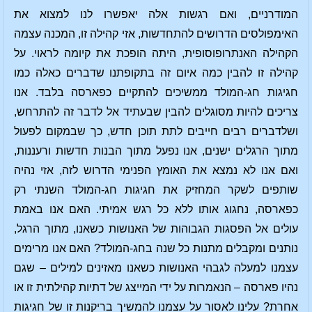
המודרניים, ואם רגשות אלה יאפשרו לנו למצוא את
האימפולסים הדרושים להתחדשות, אזי קהילה זו, המכנה עצמה
הקהילה האנתרופוסופית, היתה הופכת את קיומה לראוי. על
קהילה זו להבין כמה איום זה בתקופתנו שדברים כאלה כמו
חגיגות חג-המולד ממשיכים להתקיים כפארסה בלבד. אנו
צריכים להיות מסוגלים להבין שבעתיד אל לדבר זה להתרחש,
ושלדברים רבים חייבים לתת תוכן חדש, כך שבמקום לפעול
מתוך הרגלים ישנים, אנו נפעל מתוך הבנות חדשות ורעננות,
ואם אנו לא נמצא את האומץ הפנימי הדרוש לזה, אזי נהיה
שותפים לשקר המחזיק את חגיגות חג-המולד השנתי רק
כפארסה, נחגוג אותו ללא כל רגש אמיתי. האם אנו באמת
עולים אל הפסגות הגבוהות של האנושות כשאנו, מתוך הרגל,
נותנים ומקבלים מתנות כל שנה בחג-המולד? האם אנו מרימים
עצמנו למעלה לגבהי האנושות כשאנו מאזינים למילים – שגם
נהיו פארסה – הנאמרות על ידי המייצג של דתיות קהילתית זו או
אחרת? עלינו לאסור על עצמנו להמשיך בריקנות זו של חגיגות