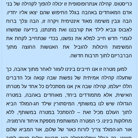
כריסטוס. קהילה אנתרופוסופית זו יכולה להפוך לקהילה של בני
אדם המאוחדים באהבה בגלל החיפוש שהם יצאו אליו יחדיו.
הבה ונבין משימה מאוד אינטימית ויקרה זו, הבה ונלך ברוח
לאֵבוס ונביא לילד את קורבננו ואת מתנתנו, בידיעה שמשהו
לגמרי חדש חייב למלא את נפשנו, בכדי שנתחייב לקחת את
המשימות היכולות להוביל את האנושות החוצה מתוך
הברבריזם לתוך תרבות חדשה.
למען מטרה זו אנו חייבים בינינו לעזור לאחר מתוך אהבה, כך
שתעלה קהילה אמיתית של נפשות שבה קנאה וכל הדברים
הללו ייעלמו, קהילה שבה אין אנו מסתכלים כל אחד על מטרתו
האישית, אלא מתמודדים ביחד, מאוחדים באהבה, במטרה
הגדולה שיש לנו במשותף. המיסתורין שילד חג-המולד הביא
לתוך העולם מכיל זאת – להסתכל במטרה במשותף, ללא
מחלוקות בינינו. כי המטרה המשותפת מספקת איחוד והרמוניה.
אור חג-המולד צריך לזרוח כאור של שלום, אור המביא שלום