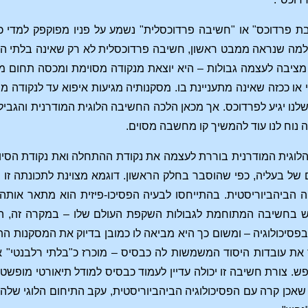
בת פרדוכס" או "חשיבה פרדוכסלית" נשמע על פניו מפוקפק למד
 למה שנראה ממבט ראשון, חשיבה פרדוכסלית לא רק שאינה בלתי הגיונ
מציבה לעצמה גבולות – היא יוצאת מנקודה מסוימת ומכסה תחום מס
 או ככזה שאינה מתעניינת בו. מסקנותיה מגיעות איפוא עד לנקודה מ
נו יגיע לפרדוכס. אך מכאן הלכה החשיבה הלוגית המודרנית והגבילה 
ה נוח לנו עוד להמשיך קו מחשבה מסוים.
הלוגית המודרנית בוררת לעצמה את נקודת ההתחלה ואת נקודת הסיו
ל בעליה, כפי שהוסבר בחלק הראשון. דוגמא מצוינת לתכונתה זו ש
ה הביהביוריסטית. בהתייחסו לבעיה הפסיכו-פיזית הוא מתאר אותה כ"
תמש בחשיבה המתוחמת לגבולות השקפת העולם שלו – במקרה זה, 
פסיכולוגיה – ומשום כך היא מביאה לו כמובן בדיוק את המסקנות ה
 את עובדות היסוד המשמשות לה כבסיס – מוכרז כ"בלתי רלבנטי" א
נפש. צורת חשיבה זו יכולה עדיין לעמוד כבסיס למודל תיאורטי מ
י שאכן קרה עם הפסיכולוגיה הביהביוריסטית, עקב התיחום הלוגי ש