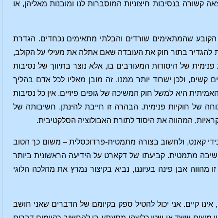
קשורה בנסיבות חיצוניות המוסברות לנו ומובנות מאליהן, או
ן הקובע שהמתאימים שורדים והבלתי מתאימים נכחדים. הגדרת
ות להגדיר בתור חוק את העובדה שאם אתלה את מעילי על הקולב,
 פנימית של היסודות המעורבים בו, אלא נוצר בתיווך של נסיבות
ם קשים, ולכן ישרוד יותר ממנו. זה מובן מאליו לכל אדם בהליך
יתית היא למשל חוק המשיכה של גופים פיזיים. אין כל נסיבות
חה של חוקיות פנימית. הבהרה זו חייבת להינתן. חשיבותה של
קראיות, המהווה את היסוד לתורת האבולוציה הסלקטיבית.
ידי קאנט, ולחשוב בצורה מתמטית-פרדוכסלית – משום כך הטוב
שיבה מתמטית. קביעתו של דקארט על הידיעה הראשונית ביותר
ו מהווה אבן פינה בעיוננו, נביא בקיצור נמרץ את מהלכה הלוגי
ינו קיים. אני יכול להטיל ספק בקיומם של הדברים שאני חושב
בין משום ששד או שטן כלשהו מתעתע בי להחשיב כקיימים דברים