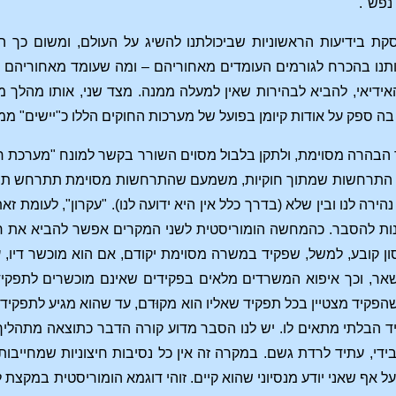
"נפש".
ת בידיעות הראשוניות שביכולתנו להשיג על העולם, ומשום כך היא
אותנו בהכרח לגורמים העומדים מאחוריהם – ומה שעומד מאחוריהם 
ידיאי, להביא לבהירות שאין למעלה ממנה. מצד שני, אותו מהלך מ
בה ספק על אודות קיומן בפועל של מערכות החוקים הללו כ"יישים" ממ
בהרה מסוימת, ולתקן בלבול מסוים השורר בקשר למונח "מערכת חוקים
, או התרחשות שמתוך חוקיות, משמעם שהתרחשות מסוימת תתרחש תמי
הירה לנו ובין שלא (בדרך כלל אין היא ידועה לנו). "עקרון", לעומ
נות להסבר. כהמחשה הומוריסטית לשני המקרים אפשר להביא את חוקי 
נסון קובע, למשל, שפקיד במשרה מסוימת יקודם, אם הוא מוכשר דיו, 
שאר, וכך איפוא המשרדים מלאים בפקידים שאינם מוכשרים לתפקידם. 
פקיד מצטיין בכל תפקיד שאליו הוא מקוּדם, עד שהוא מגיע לתפקיד הג
 הבלתי מתאים לו. יש לנו הסבר מדוע קורה הדבר כתוצאה מתהליך המו
 בידי, עתיד לרדת גשם. במקרה זה אין כל נסיבות חיצוניות שמחייב
 על אף שאני יודע מנסיוני שהוא קיים. זוהי דוגמא הומוריסטית במקצת