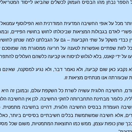
ל הספר נבחן מהו הבסיס העמוק לכשלים שהביאו לייסוד המטריאליז
ותר מכל על אופי החשיבה המדעית המודרנית הוא הפילוסוף עמנואל
רי לאדם בגבולות המציאות שביכולתו לחוש בחושיו הפיזיים, ובמג
 כבדי משקל על שתי הקביעות – גם על הגבלתנו למה שנתון לחושינ
 כל לזות שפתיים ואפשרות לטענה על חריגה ממסגרת מה שמוסכם על
 על ידי קאנט, בלא לגלוש לניסוח או קביעה כלשהם העלולים להתפרש,
לא נקבע כאן שום קביעה, ולא נאמר דבר, ולא נגיע למסקנה, שאינם נ
 שבעזרתה אנו מנתחים מציאות זו.
דם, החשיבה הלוגית עשויה לשרת כל השקפת עולם, ובמובן זה היא 
ליה, כלומר מבחינת התחברותה לחוקי החשיבה. לכן אין החשיבה הלוג
שיבה העומדת בבסיס החשיבה הלוגית, דהיינו בחשיבה מתמטית. 
ם, אלא חשיבה שמשתמשת בכלים חשיבתיים בסיסיים ביותר, כאלה
כך שהן כופות עצמן, ממש כמו התוצאות המתמטיות, משום שכל מסקנ
דוכס".