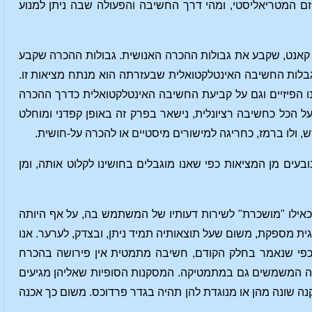
ם המטריאליסטי, ומהי דרך החשיבה והפעולה שבה ניתן למנוע
 קאנט, שקבע את גבולות ההכרה האנושית. גבולות ההכרה שקבע
בלות החשיבה האינטלקטואלית שבעזרתה הוא מנתח מציאות זו.
ו הפיזיים וגם על קביעת החשיבה האינטלקטואלית כדרך ההכרה
 הכל כחשיבה רציונלית, נישאר בפרק זה באופן קפדני ומוחלט
 ולו ברמז, כחריגה למישורים מיסטיים או להכרה על-חושית.
ובעים מן המציאות כפי שאנו מוגבלים בחושינו לקלוט אותה, ומן
כאילו "מושכרת" לשירות דעותיו של המשתמש בה, על אף היותה
ית מספקת, משום שעל תוצאותיה תמיד ניתן, ובצדק, לערער. אנו
כפי שנאמר בחלק הקודם, חשיבה מתמטית אין פירושה בהכרח
 המשמשים גם במתמטיקה. המסקנות הסופיות שאליהן מגיעים
ה שונה מהן או מנוגדת להן תהיה בגדר פרדוכס. משום כך אכנה