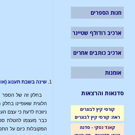
חנות הספרים
ארכיב רודולף שטיינר
ארכיב כותבים אחרים
אומנות
שינה בשבת תענוג (או:
סדנאות והרצאות
בחלק זה של הספר נע
הלוגית שאופיינו בחלק 
קורסי קיץ לבוגרים
ניווכח לדעת כי עצם הע
ראה: קורסי קיץ לבוגרים
כבר מעצמו להטלת ספק
ק
א
נ
ד
י
נ
ס
ק
י
- סדנה
המקובלות כיום על התפ
ראה: סדנאות - חד פעמי