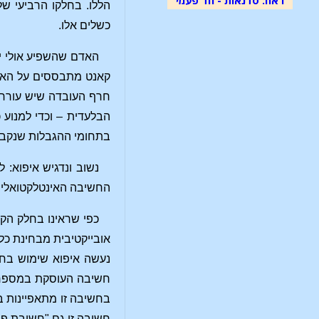
הללו. בחלקו הרביעי ש
כשלים אלו.
האדם שהשפיע אולי י
קאנט מתבססים על האפש
חרף העובדה שיש עוררין
הבלעדית – וכדי למנוע
בתחומי ההגבלות שנקבעו
נשוב ונדגיש איפוא: 
החשיבה האינטלקטואלית
כפי שראינו בחלק הקו
אובייקטיבית מבחינת כל
נעשה איפוא שימוש בח
חשיבה העוסקת במספרי
בחשיבה זו מתאפיינות ב
חשיבה זו גם "חשיבת פר