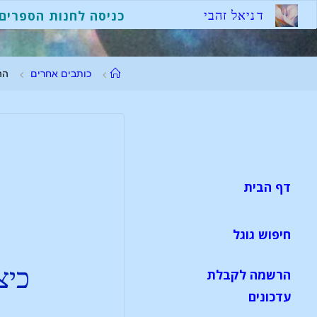
ד
נ
י
א
ל
ז
ה
ב
י
כניסה לחנות הספרים
כותבים אחרים
הה
דף הבית
חיפוש גוגל
כיצ
הרשמה לקבלת
עדכונים