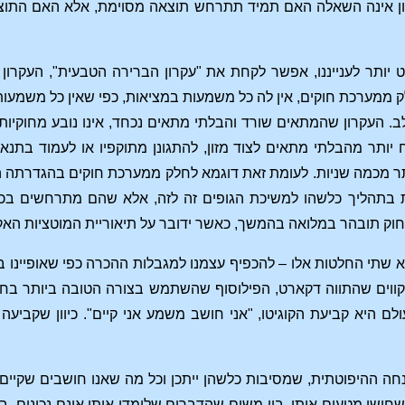
ון אינה השאלה האם תמיד תתרחש תוצאה מסוימת, אלא האם התוצאה 
 יותר לענייננו, אפשר לקחת את "עקרון הברירה הטבעית", העקרו
חלק ממערכת חוקים, אין לה כל משמעות במציאות, כפי שאין כל משמע
ולב. העקרון שהמתאים שורד והבלתי מתאים נכחד, אינו נובע מחוקיות
ח יותר מהבלתי מתאים לצוד מזון, להתגונן מתוקפיו או לעמוד בתנאי
ר מכמה שניות. לעומת זאת דוגמא לחלק ממערכת חוקים בהגדרתה האמ
מות בתהליך כלשהו למשיכת הגופים זה לזה, אלא שהם מתרחשים בכו
ין חוק תובהר במלואה בהמשך, כאשר ידובר על תיאוריית המוטציות הא
שתי החלטות אלו – להכפיף עצמנו למגבלות ההכרה כפי שאופיינו ב
קווים שהתווה דקארט, הפילוסוף שהשתמש בצורה הטובה ביותר בח
ם היא קביעת הקוגיטו, "אני חושב משמע אני קיים". כיוון שקביעה ז
 ההיפוטתית, שמסיבות כלשהן ייתכן וכל מה שאנו חושבים שקיים, א
שחושי מטעים אותי, בין משום שהדברים שלימדו אותי אינם נכונים, 