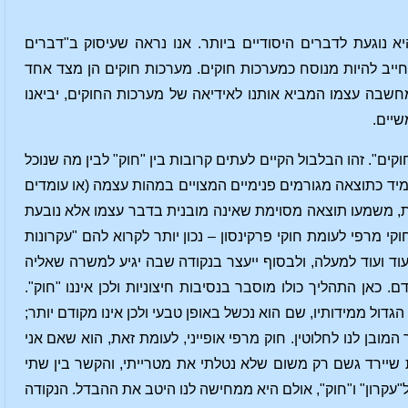
 נוגעת לדברים היסודיים ביותר. אנו נראה שעיסוק ב"דברים
חייב להיות מנוסח כמערכות חוקים. מערכות חוקים הן מצד אחד
חשבה עצמו המביא אותנו לאידיאה של מערכות החוקים, יביאנו
שיים.
". זהו הבלבול הקיים לעתים קרובות בין "חוק" לבין מה שנוכל
ד כתוצאה מגורמים פנימיים המצויים במהות עצמה (או עומדים
ת זאת, משמעו תוצאה מסוימת שאינה מובנית בדבר עצמו אלא נובעת
מרפי לעומת חוקי פרקינסון – נכון יותר לקרוא להם "עקרונות
עוד ועוד למעלה, ולבסוף ייעצר בנקודה שבה יגיע למשרה שאליה
כאן התהליך כולו מוסבר בנסיבות חיצוניות ולכן איננו "חוק".
דול ממידותיו, שם הוא נכשל באופן טבעי ולכן אינו מקודם יותר;
בן לנו לחלוטין. חוק מרפי אופייני, לעומת זאת, הוא שאם אני
ות שיירד גשם רק משום שלא נטלתי את מטרייתי, והקשר בין שתי
 ל"עקרון" ו"חוק", אולם היא ממחישה לנו היטב את ההבדל. הנקודה