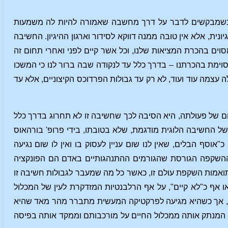
י כשמבקשים לדבר על דרך מחשבה שאמורה להיות לה משמעות
ית, אלא אין טובה ממנה דווקא לסידור וארגון ההיגיון. החשיבה
וים בהכרת המציאות שלנו, וכל אשר קיים לפני ואחרי תחום זה
סוימת בהכרתנו – בדרך כלל עד לנקודה שבה ברור לנו כי המשכו
עצמה עוד ועוד, לא רק עד גבולות הפרדוכס הקיצוניים, אלא עד
ם של פעולתה, היא הסיבה לכך שחשיבה זו לא תחרוג בדרך כלל
ל החשיבה הלוגית מודגמת, שלא בטובתו, בידי פרופ' בורהאוס
אוסף הבלים, שאין לנו שום עניין לעסוק בו ואין לו שום נגיעה
ההשקפה הגורסת שהגורמים ההתנהגותיים באדם הם הפונקציה
תואמות השקפת עולם זו, כאשר כל מה שמעבר לגבולות חשיבה זו
ו אף כ"לא קיים", על אף הרלבנטיות המזדקרת לעין של המכלול
ופשט, אך כשהיא מגיעה לפרקטיקה המעשית מתברר מהר מאד שהיא
לה המנתק אותה ממכלול החיים על מורכבותם וממקד אותה בפיסה