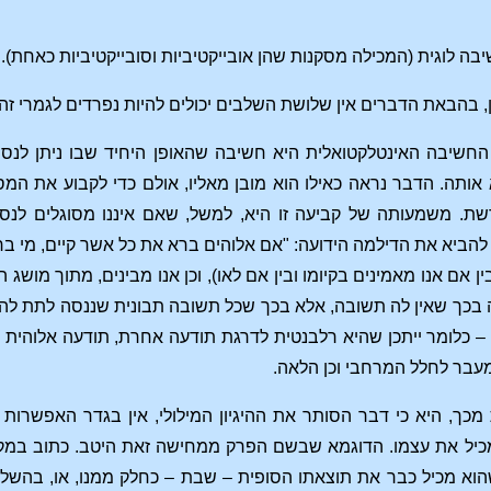
ה לוגית (המכילה מסקנות שהן אובייקטיביות וסובייקטיביות כאחת).
 בהבאת הדברים אין שלושת השלבים יכולים להיות נפרדים לגמרי זה מ
החשיבה האינטלקטואלית היא חשיבה שהאופן היחיד שבו ניתן לנסחה
אותה. הדבר נראה כאילו הוא מובן מאליו, אולם כדי לקבוע את המ
שת. משמעותה של קביעה זו היא, למשל, שאם איננו מסוגלים לנס
להביא את הדילמה הידועה: "אם אלוהים ברא את כל אשר קיים, מי ב
 (בין אם אנו מאמינים בקיומו ובין אם לאו), וכן אנו מבינים, מתוך מ
 בכך שאין לה תשובה, אלא בכך שכל תשובה תבונית שננסה לתת לה 
– כלומר ייתכן שהיא רלבנטית לדרגת תודעה אחרת, תודעה אלוהית ננ
מעבר לחלל המרחבי וכן הלאה.
מכך, היא כי דבר הסותר את ההיגיון המילולי, אין בגדר האפשרות 
כיל את עצמו. הדוגמא שבשם הפרק ממחישה זאת היטב. כתוב במקורו
הוא מכיל כבר את תוצאתו הסופית – שבת – כחלק ממנו, או, בהשלכ