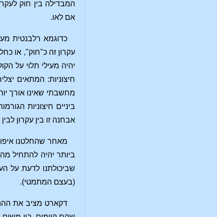
המבדילה בין חוק לעקר
אם לאו.
כדוגמא רלבנטית מעט
עקרון זה כ"חוק", או כ
יהיה מעילי תלוי על הק
חיצוניות: המתאים יצלי
מחשבתי שאינו אורך יות
ביניים חיצוניות הגור
אבחנה זו בין עקרון לב
מאחר שהחלטנו איפוא 
ביותר יהיה להתחיל מה
שביכולתנו לדעת על העול
(בעצם המתמטי).
דקארט מציב את ההנחה
שהם קיימים, בין משום 