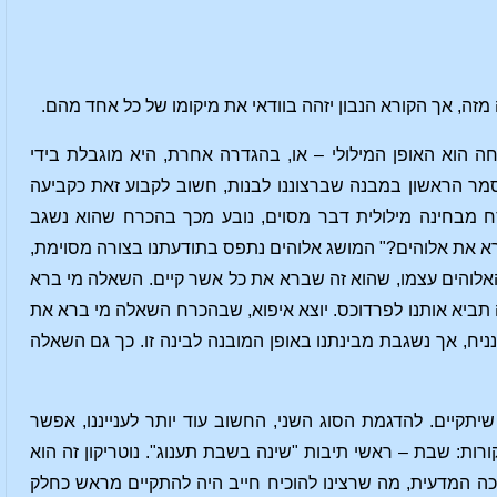
זה, אך הקורא הנבון יזהה בוודאי את מיקומו של כל אחד מהם.
 הוא האופן המילולי – או, בהגדרה אחרת, היא מוגבלת בידי
סמר הראשון במבנה שברצוננו לבנות, חשוב לקבוע זאת כקביעה
ח מבחינה מילולית דבר מסוים, נובע מכך בהכרח שהוא נשגב
רא את אלוהים?" המושג אלוהים נתפס בתודעתנו בצורה מסוימת,
ושג האלוהים עצמו, שהוא זה שברא את כל אשר קיים. השאלה מי ברא
תביא אותנו לפרדוכס. יוצא איפוא, שבהכרח השאלה מי ברא את
יח, אך נשגבת מבינתנו באופן המובנה לבינה זו. כך גם השאלה
שיתקיים. להדגמת הסוג השני, החשוב עוד יותר לענייננו, אפשר
ת: שבת – ראשי תיבות "שינה בשבת תענוג". נוטריקון זה הוא
ה המדעית, מה שרצינו להוכיח חייב היה להתקיים מראש כחלק