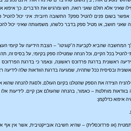
פילו שאיני אלא חולם שאני רואה, חש ומרגיש את הדברים. כך איפוא א
 אפשר בשום פנים להטיל ספק? התשובה חיובית: איני יכול להטיל 
ה שאני חושב, או מטיל ספק בדבר כלשהו, משמעותה שאיני יכול להטיל
ך המחשבה שהביא לקביעת ה"קוגיטו" – הצבת הידיעה על קיומי העצ
 להטיל בכל הקיים, וכל הנחה שמטילה ספק בקיומי, על בסיס זה, תהו
ידיעה ראשונית בדרגת פרדוכס ראשונה, ונאמר כי בדרגת הפרדוכס 
 ראשונית ובסיסית ככל שתהיה, שמגיעה בדרגת הוודאות שלה לידיעה רא
להניח הצידה את הספק שהטלנו בקיום העולם, ולסגת להנחה שהוא אכן 
 בוודאות מוחלטת – כאמור, בהנחה שהעולם אכן קיים. לידיעות אלו נ
ה איפוא כדלקמן:
מטית (או פרדוכסלית) – שהיא חשיבה אובייקטיבית, אשר אין אף 