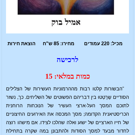
מכיל: 220 עמודים מחירו: 85 ש"ח הוצאת חירות
לרכישה
כמות במלאי: 15
"הבשורות קלטו רבות מההרמוניות העשירות של הצלילים
הסודיים שֶרָטְטוּ בין דבריהם הפשוטים של השליחים. כך, נשזר
לתוכם המסך העל-ארצי העשיר של הנוכחות הרוחנית
הכריסטיאנית הקדומה; מסך המכסה את האירועים החיצוניים
של חייו הארציים של ישוע ואלה שהלכו לצידו. אם מישהו רוצה
לחדור מבעד למסך הסודות ולהתבונן במה שקרה בתחילת