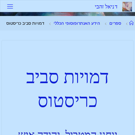
ד
נ
י
א
ל
ז
ה
ב
י
ספרים
הידע האנתרופוסופי הכללי
דמויות סביב כריסטוס
דמויות סביב
כריסטוס
יוחנן המטביל, יהודה איש