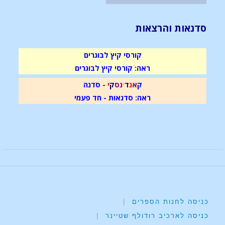
סדנאות והרצאות
קורסי קיץ לבוגרים
ראה: קורסי קיץ לבוגרים
ק
א
נ
ד
י
נ
ס
ק
י
- סדנה
ראה: סדנאות - חד פעמי
כניסה לחנות הספרים
|
כניסה לארכיב רודולף שטיינר
|