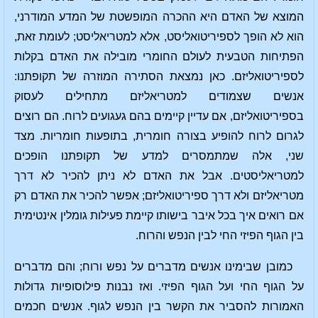
המוצא של האדם היא ההכרה המופשטת של המדע המודרני,
הוא לא הופך לספיריטואליסט, אלא למטריאליסט; לעומת זאת,
הפתיחות הטבעית לעולם החומרי מובילה את האדם בקלות
לספיריטואליזם. כאן נמצאת הסתירה המוזרה של תקופתנו:
אנשים שצמודים למטריאליזם מתחילים לעסוק
בספיריטואליזם, אם עדיין קיימים בהם געגועים לרוח. הם רוצים
לגרום לרוח להופיע בצורה חומרית, בתופעות חומריות. מצד
שני, אלה שמתמסרים למדע של תקופתנו הופכים
למטריאליסטים. אבל את האדם לא ניתן להכיר לא דרך
מטריאליזם ולא דרך ספיריטואליזם; אפשר להכיר את האדם רק
אם רואים איך בכל איבר בישותו קיימת פעילות גומלין אינטימית
בין הגוף הפיזי החי לבין הנפש והרוח.
כמובן שבימינו אנשים מדברים על נפש ורוח; והם מדברים
על הגוף החי ועל הגוף הפיזי. ואז נבנות פילוסופיות גדולות
האמורות להסביר את הקשר בין הנפש לגוף. אנשים חכמים