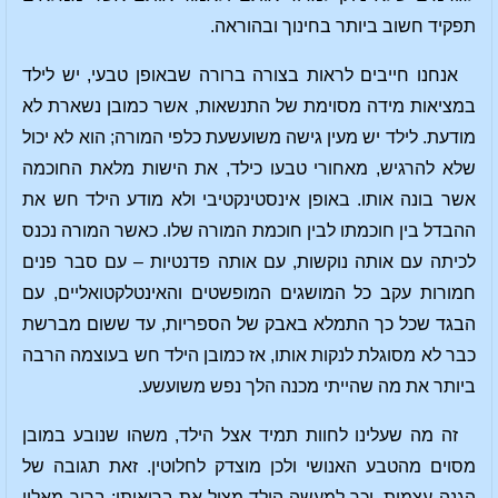
תפקיד חשוב ביותר בחינוך ובהוראה.
אנחנו חייבים לראות בצורה ברורה שבאופן טבעי, יש לילד
במציאות מידה מסוימת של התנשאות, אשר כמובן נשארת לא
מודעת. לילד יש מעין גישה משועשעת כלפי המורה; הוא לא יכול
שלא להרגיש, מאחורי טבעו כילד, את הישות מלאת החוכמה
אשר בונה אותו. באופן אינסטינקטיבי ולא מודע הילד חש את
ההבדל בין חוכמתו לבין חוכמת המורה שלו. כאשר המורה נכנס
לכיתה עם אותה נוקשות, עם אותה פדנטיות – עם סבר פנים
חמורות עקב כל המושגים המופשטים והאינטלקטואליים, עם
הבגד שכל כך התמלא באבק של הספריות, עד ששום מברשת
כבר לא מסוגלת לנקות אותו, אז כמובן הילד חש בעוצמה הרבה
ביותר את מה שהייתי מכנה הלך נפש משועשע.
זה מה שעלינו לחוות תמיד אצל הילד, משהו שנובע במובן
מסוים מהטבע האנושי ולכן מוצדק לחלוטין. זאת תגובה של
הגנה עצמית, וכך למעשה הילד מציל את בריאותו; ברור מאליו