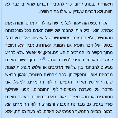
תיאוריות נבנות, לרוב, כדי להסביר דברים שהאדם כבר לא
חווה, ולא דברים שעדיין שיש לו בתור חוויה.
הלך הנפש הזה יעזור לכל מי שרוצה להיות מחנך ומורה אמן
אמיתי. הוא יוביל אותו להבנה של ישות האדם בכל מורכבותה
המוחשית, ולא כתמונה מטושטשת של איזשהו שלם מעורפל;
בסופו של דבר תופיע גם תמונת האחדות, אבל היא תיווצר
מתוך הקשר בין המרכיבים השונים. וכאן, אי אפשר שלא להגיע
[3]
למה שתיארתי בספרי "חידות הנפש"
: בתוך ישות האדם
מגיעים להבחנה בין שלושה מרכיבים או שלוש מערכות שונות
מבחינת אופיין ותפקידיהן. כבר מבחינה חיצונית, ארגון הראש
שונה לחלוטין מארגון הגפיים וחילוף החומרים, למשל. אני
מדבר על מערכת הגפיים-חילוף החומרים, מפני שחילוף
החומרים או המטבוליזם מאוד בולט בחיוניותו כאשר האדם
פעיל בגפיו. גם מבחינת המבנה והצורה, חילוף החומרים הוא
במובן מסוים ההמשך הפנימי של האדם, לא בעת מנוחה, אלא