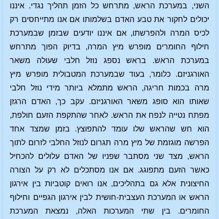
השני, במערכת הראש, מתרחש כל הזמן תהליך נגדי. איננו
יכולים לחקור את טבע האדם בשלמותו אם אנו מתייחסים רק
לכיס המרה ולהפרשתו, אם איננו יודעים שבזמן שבמערכת
חילוף החומרים מופרש מיץ המרה, בדיוק הפוך מתרחש
במערכת הראש. בראש נספג נוזל חלבי שעולה משאר
האורגניזם. כלומר, בעוד שבמערכת המטבולית מופרש מיץ
מרה בכמות חריגה, הראש מתמלא ביותר מידי נוזל חלבי
שאותו הוא סופג משאר האורגניזם. עקב כך, האדם הרגזן
מפתח נטייה לנפח את הראש. לאחר שהתקפת הזעם חולפת,
הוא חש שהראש שלו עומד להתפוצץ. בזמן שמצד אחד
הפרשה מוגזמת של מיץ מרה תגרום לנוזל החלבי לזרום לתוך
הראש, מצד שני מסתבר שפניו של האדם עלולים להכחיל
כאשר הזעם מתפוגג. אם אנו מסתכלים לא רק על הצורה
החיצונית אלא גם בתהליכים, אנו רואים קוטביות בין אירגון
הראש או המערכת העצבית-חושית לבין אירגון הגפיים וחילוף
החומרים. בין שתי המערכות האלה, נמצאת המערכת