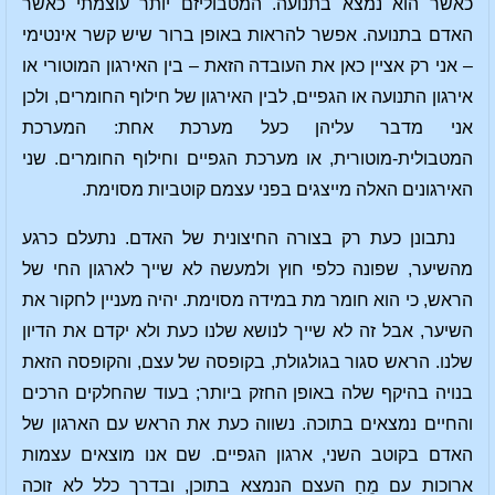
כאשר הוא נמצא בתנועה. המטבוליזם יותר עוצמתי כאשר
האדם בתנועה. אפשר להראות באופן ברור שיש קשר אינטימי
– אני רק אציין כאן את העובדה הזאת – בין האירגון המוטורי או
אירגון התנועה או הגפיים, לבין האירגון של חילוף החומרים, ולכן
אני מדבר עליהן כעל מערכת אחת: המערכת
המטבולית-מוטורית, או מערכת הגפיים וחילוף החומרים. שני
האירגונים האלה מייצגים בפני עצמם קוטביות מסוימת.
נתבונן כעת רק בצורה החיצונית של האדם. נתעלם כרגע
מהשיער, שפונה כלפי חוץ ולמעשה לא שייך לארגון החי של
הראש, כי הוא חומר מת במידה מסוימת. יהיה מעניין לחקור את
השיער, אבל זה לא שייך לנושא שלנו כעת ולא יקדם את הדיון
שלנו. הראש סגור בגולגולת, בקופסה של עצם, והקופסה הזאת
בנויה בהיקף שלה באופן החזק ביותר; בעוד שהחלקים הרכים
והחיים נמצאים בתוכה. נשווה כעת את הראש עם הארגון של
האדם בקוטב השני, ארגון הגפיים. שם אנו מוצאים עצמות
ארוכות עם מֵחַ העצם הנמצא בתוכן, ובדרך כלל לא זוכה