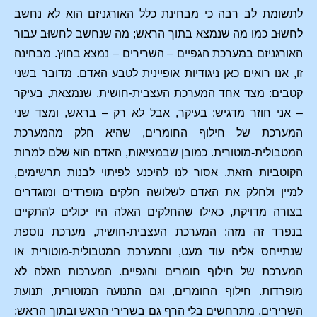
לתשומת לב רבה כי מבחינת כלל האורגניזם הוא לא נחשב
לחשוּב כמו מה שנמצא בתוך הראש; מה שנחשב לחשוּב עבור
האורגניזם במערכת הגפיים – השרירים – נמצא בחוץ. מבחינה
זו, אנו רואים כאן ניגודיות אופיינית לטבע האדם. מדובר בשני
קטבים: מצד אחד המערכת העצבית-חושית, שנמצאת, בעיקר
– אני חוזר מדגיש: בעיקר, אבל לא רק – בראש, ומצד שני
המערכת של חילוף החומרים, שהיא חלק מהמערכת
המטבולית-מוטורית. כמובן שבמציאות, האדם הוא שלם למרות
הקוטביות הזאת. אסור לנו להיכנע לפיתוי לבנות תרשימים,
למיין ולחלק את האדם לשלושה חלקים מופרדים ומוגדרים
בצורה מדויקת, כאילו שהחלקים האלה היו יכולים להתקיים
בנפרד זה מזה: המערכת העצבית-חושית, מערכת נוספת
שנתייחס אליה עוד מעט, והמערכת המטבולית-מוטורית או
המערכת של חילוף חומרים והגפיים. המערכות האלה לא
מופרדות. חילוף החומרים, וגם התנועה המוטורית, תנועת
השרירים, מתרחשים בלי הרף גם בשרירי הראש ובתוך הראש;