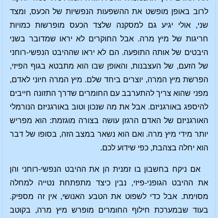
לרוב באופן מופשט את ההשפעות הנפשיות של הכעס, ומצד
שני, אולי יגיע גם למסקנה שלצד הכעס מופרשות כמויות
חריגות של מיץ מרה. אבל החוקרים לא יראו שמדובר בשני
היבטים של אותה התופעה. הם לא יראו שההיבט הנפשי-רוחני
של הזעם, של העצבנות, והאופן שבו הוא מתבטא בגוף הפיזי,
הפרשת מיץ המרה, יוצרים ביחד שלם. מיץ המרה חיוני לאדם,
מפני שהוא צריך להתערבב עם החומרים שדרך התזונה חייבים
להיספג באורגניזם. אבל את מה שנכון וטוב באורגניזם הנורמלי
האורגניזם של האדם הרגזן עושה בצורה מוגזמת: הוא מפריש
יותר מידי מיץ מרה. ואם הוא נשאר במצב הזה, בסופו של דבר
הוא יחלה בצהבת, כפי שידוע לכם.
אם ניקח בחשבון בו זמנית הן את ההיבט הנפשי-רוחני והן
את ההיבט הגופני-פיזי, נבין כיצד מתפתחת נטייה למחלה
מסוימת. אבל כדי לשפוט את הטבע האנושי, אין זה מספיק.
בעוד שבמערכת חילוף החומרים מופרש מיץ מרה, בקוטב