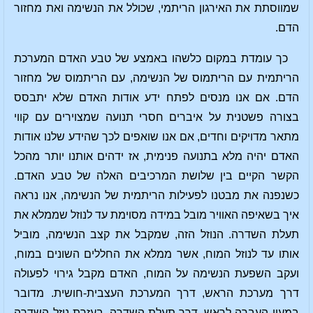
שמווסתת את האירגון הריתמי, שכולל את הנשימה ואת מחזור
הדם.
כך עומדת במקום כלשהו באמצע של טבע האדם המערכת
הריתמית עם הריתמוס של הנשימה, עם הריתמוס של מחזור
הדם. אם אנו מנסים לפתח ידע אודות האדם שלא יתבסס
בצורה פשטנית על איברים חסרי תנועה שמצוירים עם קווי
מתאר מדויקים וחדים, אם אנו שואפים לכך שהידע שלנו אודות
האדם יהיה מלא בתנועה פנימית, אז ידהים אותנו יותר מהכל
הקשר הקיים בין שלושת המרכיבים האלה של טבע האדם.
כשנפנה את מבטנו לפעילות הריתמית של הנשימה, אנו נראה
איך בשאיפה האוויר מובל במידה מסוימת עד לנוזל שממלא את
תעלת השדרה. הנוזל הזה, שמקבל את קצב הנשימה, מוביל
אותו עד לנוזל המוח, אשר ממלא את החללים השונים במוח,
ועקב השפעת הנשימה על המוח, האדם מקבל גירוי לפעולה
דרך מערכת הראש, דרך המערכת העצבית-חושית. מדובר
במעין העברה לראש, דרך תעלת השדרה, בעזרת נוזל השדרה