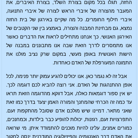
החזה, תגלו בכל מקום בצורת השלד, בצורת האיברים, את
המעבר מהצורה של איברי הראש לצורה של איברי התנועה,
איברי חילוף החומרים. כל מה שקיים באירגון של בית החזה
נמצא, גם מבחינת המבנה והצורה, באמצע בין שני הקטבים של
האירגון האנושי. כך אנחנו מתחילים לראות את הדברים כאשר
אנו מתמסרים לדרך הזאת שבה אנו מתבוננים במבנה של
הישות האנושית באופן מעשי, במקום שרק נציב מולנו את
התמונה המעורפלת של האדם כאחדות.
אבל זה לא נגמר כאן. אנו יכולים להגיע עמוק יותר פנימה, לכל
אופן ההתנהגות של האדם. אני רוצה להביא לכם דוגמה לכך.
יש אין ספור דוגמאות כאלה, אבל דווקא מהדוגמה הזאת תראו
עד כמה זה הכרחי שהמחנך והמורה האמן יצעד בדרך כמו זאת
שאני מתאר. דמיינו שיש מולכם אדם שסובל מהתקפות זעם.
התפרצויות זעם, רגזנות, יכולות להופיע כבר בילדות, וכמחנכים,
כמורים אמנים, עלינו להיות מוכנים להתמודד איתן. מי שרואה
את האדם דרך האנטומיה והפיזיולוגיה המודרנית ינסה לחקור