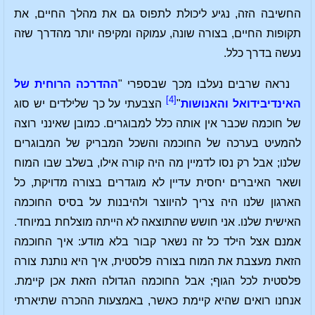
החשיבה הזה, נגיע ליכולת לתפוס גם את מהלך החיים, את
תקופות החיים, בצורה שונה, עמוקה ומקיפה יותר מהדרך שזה
נעשה בדרך כלל.
נראה שרבים נעלבו מכך שבספרי "
ההדרכה הרוחית של
[4]
האינדיבידואל והאנושות
"
הצבעתי על כך שלילדים יש סוג
של חוכמה שכבר אין אותה כלל למבוגרים. כמובן שאינני רוצה
להמעיט בערכה של החוכמה והשכל המבריק של המבוגרים
שלנו; אבל רק נסו לדמיין מה היה קורה אילו, בשלב שבו המוח
ושאר האיברים יחסית עדיין לא מוגדרים בצורה מדויקת, כל
הארגון שלנו היה צריך להיווצר ולהיבנות על בסיס החוכמה
האישית שלנו. אני חושש שהתוצאה לא הייתה מוצלחת במיוחד.
אמנם אצל הילד כל זה נשאר קבור בלא מודע: איך החוכמה
הזאת מעצבת את המוח בצורה פלסטית, איך היא נותנת צורה
פלסטית לכל הגוף; אבל החוכמה הגדולה הזאת אכן קיימת.
אנחנו רואים שהיא קיימת כאשר, באמצעות ההכרה שתיארתי