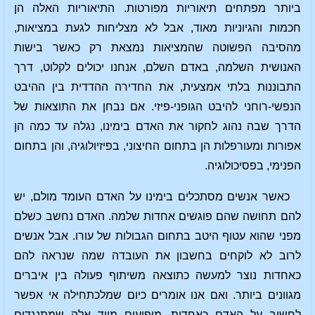
ביותר מפתחים תיאוריות מפורטות. התיאוריות האלה הן
חכמות והגיוניות מאוד, אבל לא מצליחות לגעת במציאות,
מהסיבה הפשוטה שהמציאות נמצאת רק כאשר בישות
האנושית השלמה, באדם השלם, אנחנו יכולים לקלוט, דרך
התבוננות בלתי אמצעית, את החדירה ההדדית בין ההיבט
הנפשי-רוחני להיבט הגופני-פיזי. אם נבחן את התוצאות של
הדרך שבה נהוג לחקור את האדם בימינו, נגלה עד כמה הן
אפורות ומעורפלות הן בתחום החיצוני, בפיזיולוגיה, והן בתחום
הפנימי, בפסיכולוגיה.
כאשר אנשים מסתכלים בימינו על האדם העומד מולם, יש
להם תחושה שהם פוגשים אחדות שלמה. האדם נחשב כשלם
מפני שהוא עטוף היטב בתחום הגבולות של עורו. אבל אנשים
לרוב לא לוקחים בחשבון את העובדה שמה שנראה להם
כאחדות נוצר למעשה כתוצאה משיתוף פעולה בין איברים
מגוונים ביותר. ואם אנו אומרים כיום שמלכתחילה אי אפשר
לחשוב על האדם כאחדות, מופיעים מייד אלה שמתנגדים