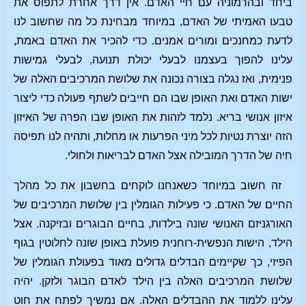
ביחד ובהרמוניה עם חיי האדם. אין דרך אחרת לתפוס את
טבעו האמיתי של האדם, במיוחד מבחינת כל מה שחשוב לנו
לדעת כמחנכים ומורים אמנים. כדי להכיר את האדם באמת,
עלינו להפוך בעצמנו לבעלי יכולת תנועה, לבעלי גמישות
פנימית, ואז נגלה בצורה נכונה את שלושת המרכיבים האלה של
ישות האדם ואת האופן שבו הם חייבים לשתף פעולה כדי ליצור
איזון אנושי בריא. נלמד לזהות את האופן שבו הפרה של האיזון
הזה יוצרת נטיות לכל מיני הפרעות או מחלות, ותהיה לנו תפיסה
חיה של הדרך המובילה אצל האדם לבריאות ולחולי.
זה חשוב במיוחד כשאנחנו לוקחים בחשבון את כל מהלך
החיים של האדם. כי פעילות הגומלין בין שלושת המרכיבים של
האורגניזם האנושי שונה בילדות, בחיים הבוגרים ובזיקנה. אצל
הילד, הישות הנפשית-רוחנית פועלת באופן שונה לחלוטין בגוף
הפיזי, כך שקיימים הבדלים גדולים מאוד בפעולת הגומלין של
שלושת המרכיבים האלה בין הילד לאדם הבוגר ולזקן. יהיה
עלינו ללמוד את ההבדלים האלה. אם נמשיך לפתח את חוט