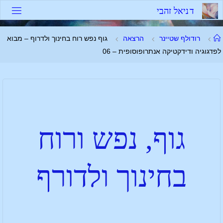
ד
נ
י
א
ל
ז
ה
ב
י
רודולף שטיינר
הרצאה
גוף נפש רוח בחינוך ולדרוף – מבוא
לפדגוגיה ודידקטיקה אנתרופוסופית – 06
גוף, נפש ורוח
בחינוך ולדורף