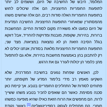
המלומד, היבש של החשיבה של היום, וששמים לב יותר
לתופעות החומריות החיצוניות, הם אלה שיכולים לחוש
בתופעות החומריות האלה סודות רבים, הם אלה שחשים משהו
מהמסתורין שמאחורי התופעות החיצוניות. החשיבה המדעית
של היום כמעט ולא משאירה מקום לסודות החיים. המחשבות
ברורות, בהירות, שקופות, מובנות ומדויקות להחריד, אבל דווקא
בגלל הסיבה הזאת הן לא נמצאות במציאות. מצד שני,
התופעות החומריות החיצוניות מלאות בסודות; אנחנו יכולים לא
רק להתבונן בהן באמצעות מחשבות בהירות, אלא גם להתפעל
מהן: כלומר הן יכולות לעורר גם את הרגש.
לכן, האנשים שפחות נגועים בחשיבה המודרנית, שלא
השקיעו מאמץ רב מידי בלימוד המדע של תקופתנו, יותר
פתוחים לסודות של התהליכים החומריים בטבע. אך קיימת כאן
סכנה מסוימת. כאשר הם שואפים להכיר בטבע משהו ששייך
לרוח, הם מחפשים את הרוח הזאת כאילו שהיא מופיעה כמשהו
[1]
חומרי. הם מתחילים לעסוק בספיריטואליזם.
כאשר נקודת