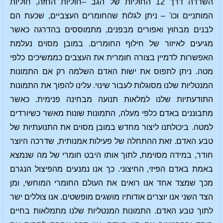
השדרה דרך 12 החוליות של הגב –חוליות החזה, חוליות
המותניים וכו' – ניתן לגלות שהחומרים העצביים, שכעת הם
לבנים מבחוץ ואפורים מבפנים, מתמוססים בהדרגה כאשר
מגיעים לאיזור של חילוף החומרים. במובן מסוים נעלמת
האפשרות לדמיין בצורה חומרית את העצבים כממשיכים כלפי
מטה. ניתן לתפוס את ישות האדם השלמה רק אם התמונות
המנטליות שלנו מסוגלות לעבור שינוי. עלינו להפוך את התמונות
התודעתיות שלנו למלאות תנועה מבחינה פנימית. כאשר
מתבוננים באדם כלפי מעלה, התמונות שונות מאשר כשיורדים
למטה. ביכולתנו ליצור מחדש במובן מסוים את התנועתיות של
טבע האדם. זאת ההתחלה של פעילות אמנותית, שדרכה היוצר
חודר, במידה מסוימת, לתוך אותו היבט חומרי של מה שנמצא
באמת באדם הפיזי, החיצוני. כך אנו נמנעים מהפיצול הנגרם
מכך שמצד אחד אנו רואים את העולם החומרי המוחשי, ומן
הצד השני אנו יוצרים אודותיו מושגים מופשטים. אנו צוללים ישר
לתוך טבע האדם. התמונות המנטליות שלנו מתמלאות בחיים