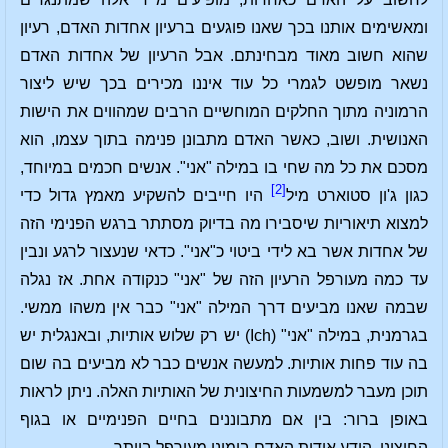
ומאשימים אותנו בכך שאנו פוגעים ברעיון אחדות האדם, רעיון
שהוא חשוב מאוד מבחינתם. אבל הרעיון של אחדות האדם
נשאר מופשט לגמרי כל עוד איננו מכירים בכך שיש ליצור
הרמוניה מתוך החלקים המוחשיים הרבים שמהווים את הישות
האנושית. ושוב, כאשר האדם מתבונן פנימה בתוך עצמו, הוא
מסכם את כל מה שחי בו במילה "אני". אנשים חכמים במיוחד,
[2]
כגון ג'ון סטוארט מיל
היו חייבים להשקיע מאמץ גדול כדי
למצוא תיאוריות שיסבירו מה בדיוק מסתתר ברגש הפנימי הזה
של אחדות אשר בא לידי ביטוי כ"אני". כדאי שנעצור לרגע ונבין
עד כמה מעורפל הרעיון הזה של "אני" כנקודה אחת. אז נגלה
שבמה שאנו מביעים דרך המילה "אני" כבר אין משהו ממשי.
בגרמנית, במילה "אני" (Ich) יש רק שלוש אותיות, ובאנגלית יש
בה עוד פחות אותיות. למעשה אנשים כבר לא מביעים בה שום
תוכן מעבר למשמעות החיצונית של האותיות האלה. ניתן לראות
באופן ברור: בין אם מתבוננים בחיים הפנימיים או בגוף
החיצוני, הידע אודות האדם בימינו מעורפל ביותר.