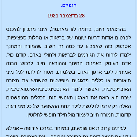
הגפיים.
28 בדצמבר 1921
בהרצאתי היום, בדומה לזו מאתמול, אינני מתכוון להיכנס
לפרטים אודות דרגות שונות של בריאות או מחלות ספציפיות.
אסתפק בזה שאצביע עד כמה זה חשוב שהמורה והמחנך
ילמדו לזהות את הגורמים לבריאות ולחולי באדם. קודם כול,
אדם העוסק באמנות החינוך וההוראה חייב לרכוש הבנה
אמיתית לגבי ארגון האדם בשלמותו. אסור לו לתת לכל מיני
תיאוריות או כללים פדגוגיים מופשטים לטשטש את הצורה
האובייקטיבית, ואפשר לומר האינסטינקטיבית-אינטואיטיבית,
שבה הוא רואה את הארגון האנושי הזה. הכללים המופשטים
האלה רק יגרמו לו לגשת לילד תחת ההשפעה של כל מיני דעות
קדומות. המורה חייב לעמוד מול הילד חופשי לחלוטין.
לעיתים קרובות אנו שומעים, במיוחד במרכז אירופה – אני לא
יודע אם המצב דומה גם במערב אירופה – את האמירה: קיימת