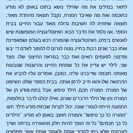
לתאר במילים את מה שהילד נושא בתוכו באופן לא מודע
כחוכמה ואת מה שאיבד המורה, נקבל תוצאה מיוחדת מאוד,
תוצאה שתהיה לה חשיבות גדולה מאוד עבור החיים בבית
הספר. אנו נלמד את הדבר הבא: האינטליגנציה המופשטת שיש
לאנשים בימינו, האינטליגנציה שהמורה רכש בעולם ושמאפיינת
אותו כבר שנים רבות בחייו, נוטה לגרום לו להפוך לאדם די יבש
ופדנטי; לפעמים רואים זאת כבר במראה החיצוני שלו. מצד
שני, לילד יש עדיין את כל שמחת החיים והרעננות שנובעות
מאותה חוכמה שדיברנו עליה. כמובן, אוסרים עליו להביע את
ההרגשה שלו והוא חייב לרסן אותה. בבית הספר שולט השיפוט
של המורה: המורה חכם, הילד טיפש. אבל בתת-מודע הן של
המורה והן של הילד הדברים שונים. ואילו יכולנו לדבר בחלומות,
התמונה הייתה לגמרי שונה. יכול לקרות שבתת-מודע הילד חש:
"המורה כל כך טיפש!" והמורה חושב באופן לא מודע: "הילדים
כל כך חכמים!" כל זה הופך להיות חלק מהאווירה בכיתה ושייך
לגורמים שלא ניתן למדוד אותם ולאמוד אותם אשר ממלאים