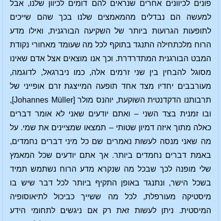
פונים לכיוונים אחרים שנראים להם דומים לכיוון שלנו, אבל
למעשה הם נבדלים מהמאמצים שלנו בכך שהם שייכים
לתופעות הגרועות ביותר של השקיעה הבורגנית, ואילו מדע
הרוח מלכתחילה התנגד בתוקף לכל מה שעומד מאחורי נקודת
המבט הבורגנית המתדרדרת. וכך אנו מוצאים אצל אדם שאינו
מסוגל להבחין בין שני זרמים אלה, כמו ניברגאל, לדוגמה,
מעורבבים יחדיו מצד אחד תופעה המייצגת זרם אופייני של
תרבותנו הדקדנטית השוקעת, יוהנס מולר [Johannes Müller],
ובו זמנית בצד השני – ואתם יודעים שאני לא אומר דברים
כאלה מתוך איזה דמיון שטותי – תמצאו שמציינים את שמי. על
מה שאני מנסה לעשות נאמרים שם כל מיני דברים נחמדים,
באמת דברים נחמדים ביותר. אך אתם יודעים שכל המאמץ
שלי מופנה לכך שבכל מה שנקרא מדע הרוח נשתמש תמיד
בשכל הישר, ונתנגד באופן התקיף ביותר לכל דבר שיש בו
מיסטיקה מעורפלת, לכל מה ששייך כביכול לתיאוסופיה
המיסטית. ניתן לעשות זאת רק אם ניגשים לתחומי הידע