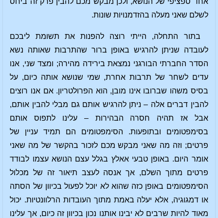
אחד ספציפי של הנושא, ולכן מבקש מכם להבין פרק זה ביחס
לשלם שאני מעלה בהזדמנויות שונות.
בתור התחלה, הייתי רוצה להפנות את תשומת ליבכם
לעובדה שניתן להרגיש באופן ברור שהתרבות שאותה נשא
הסדר החברתי הבורגני נמצאת בירידה מהירה; ומצד שני, אנו
עדים לשחר של תרבות אחרת, שמי שנושא אותה כיום, על
בסיס משהו שברובו אינו מובן, הוא הפרולטריון. אם אנו רוצים
להבין דברים אלה – ניתן להרגיש אותם גם מבלי להבין אותם,
אבל אז תהיה חסרה הבהירות – עלינו לתפוס אותם
בסימפטומים ובתופעות. הסימפטומים הם תמיד עניין של
פרטים; וזה מה שאני מבקש מכם לזכור בהקשר של מה שאני
אומר היום. באופן טבעי אאלץ בגלל עצם הנושא עצמו לבודד
פרטים מתוך השלם, אך אנסה לעצב תיאור זה של מכלול
הסימפטומים באופן כזה שהוא לא יוכל לפעול בכיוון של הסתה
או דמגוגיה, אלא יעלה באמת מתוך העובדות הרלוונטיות. יכול
מאוד להיות שרבים לא יבינו אותנו נכון בכיוון זה כיום, אך עלינו