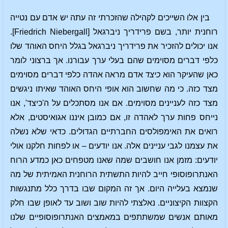
בין אלו השייכים לקהילה שהזכרתי זה עתה יש אדם עם נטייה
רוחנית יותר, בשם פרידריך ניברגאל [Friedrich Niebergall].
אנו יכולים להזכיר את פרידריך ניברגאל בגלל היחס האוהד שלו
כלפי דברים מסוימים שהם בעלי ערך עבורנו. אך ברצוני לומר
כאן שהעיקר הוא
כיצד
אדם מראה אהדה כלפי דברים מסוימים
מצד כזה. כי מה שחשוב הוא אופי היחס האוהד שאיתו ניגשים
מצד כזה לעניינים מסוימים. אם אנו מסתכלים על ה'כיצד', אנו
נייחס פחות ערך לאהדה זו, אם כמובן איננו אגואיסטים, אלא
רואים את האימפולסים החברתיים הגדולים. כדאי שלא נשלה
את עצמנו לגבי עניינים אלה. אנו יודעים – או לפחות חלקנו אולי
יודעים: מזמן אנו חושבים שמה שאנו מטפחים כאן כמדע הרוח
האנתרופוסופי חייב להיות התשתית הרוחנית האמיתית של מה
שנמצא בעלייה היום. אך זה המקום שבו בדרך כלל מתנגשות
הקצוות הקיצוניים. נאלצתי להיות שוב ושוב עד לאופן שבו חלק
מאותם אנשים שמשתתפים במאמצים האנתרופוסופיים שלנו