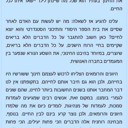
את החינוך בעתיד הוא שכל מה שיינתן לילד יישאר איתו לכל
החיים.
עלינו להגיע אז לשאלה: מה יש לעשות עם האדם לאחר
שסיים את בית הספר היסודי והתיכוני הסטנדרטי והוא יוצא
לחיים? כאן חשוב להתגבר על כל הדברים הלא בריאים
שקיימים בחיי הרוח הישנים, על כל הדברים הלא בריאים,
שיוצרים, במיוחד בהיבט החינוכי, את השסע הנורא שנפער בין
המעמדים בחברה האנושית.
היוונים והרומאים הצליחו לרכוש לעצמם חינוך ששורשיו היו
בחייהם, ולכן הוא גם חיבר אותם לחייהם. בתקופתנו אין לנו
דבר המחבר אותנו בשנים החשובות ביותר לחיינו, שהם שונים
לגמרי בזמננו. במקום זאת, אנשים רבים שמגיעים לעמדות
סמכות, לעמדות של מנהיגות, לומדים כיום את מה שלמדו
היוונים והרומאים, ולכן נוצר קרע בינם לבין החיים. בנוסף,
מבחינה רוחנית אלה הדברים הכי פחות יעילים, הכי פחות