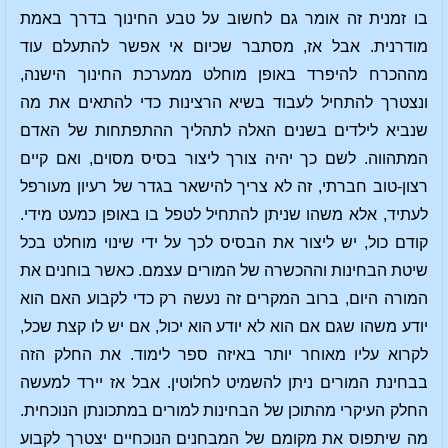
בו זמנית זה אומר גם לחשוב על טבע החינוך בדרך באמת
מודרנית. אבל אז, מסתבר שכיום אי אפשר להתעלם עוד
מההכרח להיפרד באופן מוחלט ממערכת החינוך הישנה,
ונצטרך להתחיל לעבוד בשיא הרצינות כדי להתאים את מה
שנביא לילדים בשנים האלה לתהליך ההתפתחות של האדם
המתהווה. לשם כך יהיה צורך ליצור בסיס מסוים, ואם קיים
רצון-טוב חברתי, זה לא צריך להישאר בגדר של רעיון מעורפל
לעתיד, אלא משהו שניתן להתחיל לטפל בו באופן כמעט מידי.
קודם כול, יש ליצור את הבסיס לכך על ידי שינוי מוחלט בכל
שיטת הבחינות וההכשרה של המורים עצמם. כאשר בוחנים את
המורה היום, ברוב המקרים זה נעשה רק כדי לקבוע האם הוא
יודע משהו שגם אם הוא לא יודע הוא יכול, אם יש לו קצת שכל,
לקרוא עליו מאוחר יותר באיזה ספר לימוד. את החלק הזה
בבחינת המורים ניתן להשמיט לחלוטין. אבל אז יירד למעשה
החלק העיקרי מהתוכן של הבחינות למורים במתכונתן הנוכחית.
מה שיתפוס את מקומם של המבחנים הנוכחיים יצטרך לקבוע