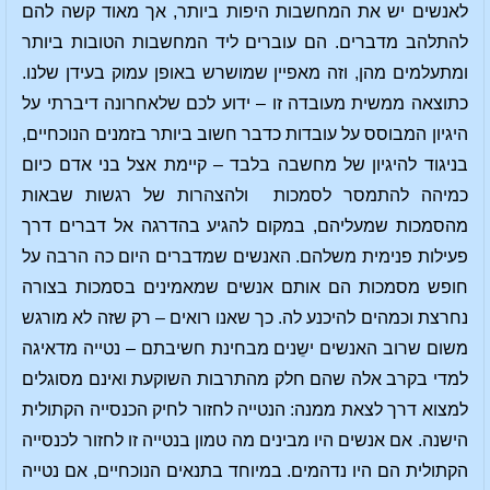
לאנשים יש את המחשבות היפות ביותר, אך מאוד קשה להם
להתלהב מדברים. הם עוברים ליד המחשבות הטובות ביותר
ומתעלמים מהן, וזה מאפיין שמושרש באופן עמוק בעידן שלנו.
כתוצאה ממשית מעובדה זו – ידוע לכם שלאחרונה דיברתי על
היגיון המבוסס על עובדות כדבר חשוב ביותר בזמנים הנוכחיים,
בניגוד להיגיון של מחשבה בלבד – קיימת אצל בני אדם כיום
כמיהה להתמסר לסמכות ולהצהרות של רגשות שבאות
מהסמכות שמעליהם, במקום להגיע בהדרגה אל דברים דרך
פעילות פנימית משלהם. האנשים שמדברים היום כה הרבה על
חופש מסמכות הם אותם אנשים שמאמינים בסמכות בצורה
נחרצת וכמהים להיכנע לה. כך שאנו רואים – רק שזה לא מורגש
משום שרוב האנשים ישֵנים מבחינת חשיבתם – נטייה מדאיגה
למדי בקרב אלה שהם חלק מהתרבות השוקעת ואינם מסוגלים
למצוא דרך לצאת ממנה: הנטייה לחזור לחיק הכנסייה הקתולית
הישנה. אם אנשים היו מבינים מה טמון בנטייה זו לחזור לכנסייה
הקתולית הם היו נדהמים. במיוחד בתנאים הנוכחיים, אם נטייה