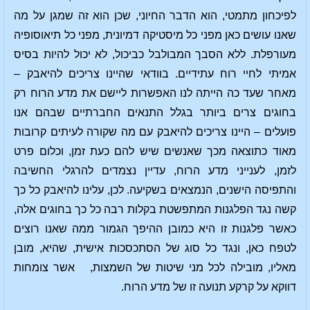
לפיכחון מתמטי, הוא הדבר החיוני, שכן הוא זה שמגן על מה
שאנו עושים כאן מפני כל מיסטיקה דמיונית, מפני כל תיאוסופיה
מעורפלת. ללא הסבך המבולבל כביכול, לא יכול להיות בסיס
אמיתי לחיי רוח עתידיים. בוודאי שהיינו צריכים להיאבק –
מאחר שעד כה הייתה לנו האפשרות ליישם את מדע הרוח רק
בחוגים צרים ביותר בגלל התנאים החברתיים שבהם אנו
פועלים – היינו צריכים להיאבק עם מה שקורה לעיתים קרובות
מאוד כתוצאה מכך שאנשים שיש להם כעת זמן, וכלום פרט
לזמן, לענייני מדע הרוח, עדיין נצמדים להרגלי החשיבה
והתפיסה הישנים, הנמצאים בשקיעה. לכן, עלינו להיאבק כל כך
קשה נגד הפלגנות המתפשטת בקלות רבה כל כך בחוגים אלה,
כאשר פלגנות זו היא כמובן ההיפך הגמור ממה שאנו רוצים
לטפח כאן, ונגד כל סוג של הסתכסכות אישית, שהיא, מובן
מאליו, מובילה לכל מני שיטות של השמצות, אשר צומחות
דווקא על קרקע תנועה זו של מדע הרוח.