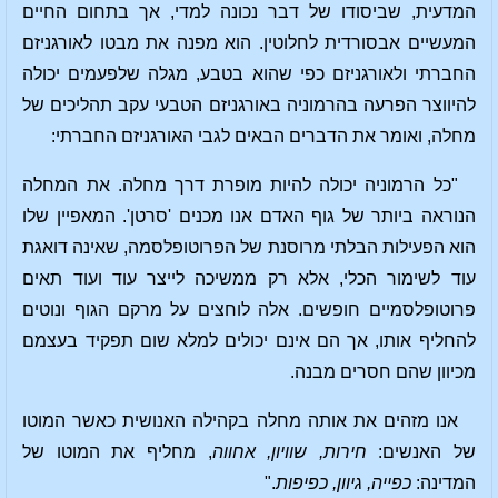
המדעית, שביסודו של דבר נכונה למדי, אך בתחום החיים
המעשיים אבסורדית לחלוטין. הוא מפנה את מבטו לאורגניזם
החברתי ולאורגניזם כפי שהוא בטבע, מגלה שלפעמים יכולה
להיווצר הפרעה בהרמוניה באורגניזם הטבעי עקב תהליכים של
מחלה, ואומר את הדברים הבאים לגבי האורגניזם החברתי:
"כל הרמוניה יכולה להיות מופרת דרך מחלה. את המחלה
הנוראה ביותר של גוף האדם אנו מכנים 'סרטן'. המאפיין שלו
הוא הפעילות הבלתי מרוסנת של הפרוטופלסמה, שאינה דואגת
עוד לשימור הכלי, אלא רק ממשיכה לייצר עוד ועוד תאים
פרוטופלסמיים חופשים. אלה לוחצים על מרקם הגוף ונוטים
להחליף אותו, אך הם אינם יכולים למלא שום תפקיד בעצמם
מכיוון שהם חסרים מבנה.
אנו מזהים את אותה מחלה בקהילה האנושית כאשר המוטו
של האנשים:
חירות, שוויון, אחווה
, מחליף את המוטו של
המדינה:
כפייה, גיוון, כפיפות
."