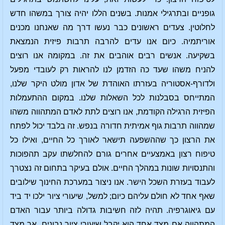
גופניים ובתרגילי אמנות. בשנים הללו יהיה צורך במשהו חדש
לחלוטין. צעדים ראשונים כבר נעשו דרך מה שאנחנו מכנים
אוריתמיה. כיום אנו עדים להרבה תרבות פיזית הנמצאת
בשקיעה. אנשים רבים אוהבים את זה. במקומה אנו רוצים
להניח משהו שעד כה הזדמן לנו להראות רק לעובדי מפעל
ולדורף-אסטוריה בעזרתו האוהדת של אדון מולט היקר שלנו,
המתייחס בסבלנות לכל השאלות שלנו. במקום ההתעמלות
הפיזית הרגילה הקודמת, אנו רוצים לתת לאדם המתהווה משהו
שמהווה תרבות גוף אמיתית חדורה בנפש. זה בלבד יכול לפתח
את הרצון כך שההשפעה תישאר לאורך כל החיים, ואילו כל
טיפוח רצון באמצעיים אחרים גורם להחלשתו עקב תהפוכות
והתנסויות שונות במהלך החיים. אולם בעיקר בתחום זה נצטרך
לעבוד בעזרת השכל הישר. אנו ניצור במערכת החינוך שילובים
שאף אחד לא חולם עליהם כיום; למשל, שיעורי ציור ילכו יד ביד
עם גיאוגרפיה. תהיה לזה חשיבות גדולה ביותר עבור האדם
המתהווה אם מצד אחד הוא יקבל שיעורי ציור נבונים, אך מצד