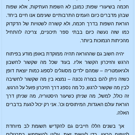
חכמה בשיעורי שפות; כמובן לא השפות העתיקות, אלא שפות
שבהן מדברים כיום העמים התרבותיים שעימם אנו חיים ביחד.
הוראת השפות בדרך חכמה, ולא קשורה לשטויות של הדקדוק
כמו שזה נעשה כיום בבתי ספר תיכוניים, צריכה להתחיל
מהכיתות הנמוכות ביותר.
יהיה חשוב גם שההוראה תהיה ממוקדת באופן מודע בפיתוח
הרגש והזיכרון הקשור אליו. בעוד שכל מה שקשור לחשבון
ולגיאומטריה – שמהם ילדים מסוגלים לספוג כמות יוצאת דופן
כשזה ניתן להם בצורה נכונה – נמצא בין מה שקשור לחשיבה
לבין מה שקשור לרגש, כל מה נספג דרך הזיכרון פועל על הרגש.
זה כולל, למשל, מה שניתן כשיעור היסטוריה, מה שניתן דרך
הוראת עולם האגדות, המיתוסים וכו'. אני רק יכול לגעת בדברים
האלה.
אך בשנים הללו חייבים גם להקדיש תשומת לב מיוחדת
לטיפוח הרצון. כדי לעשות זאת, עלינו להשתמש בתרגילים