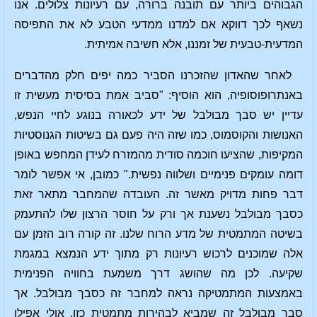
הגבוהים ביותר עם תובנה ברורה, עם רעיונות צלולים. אנו
נשאף לכך דווקא אם למדנו ממדעי הטבע לא את התפיסה
המדעית-טבעית של זמננו, אלא חשיבה אמיתית.
לאחר שהאדון שהזכרנו הסביר כמה יפים חלק מהדברים
באנתרופוסופיה, הוא הוסיף: "סביב אמת בסיסית מעשית זו
עדיין יש סבך מבולבל של ידע לכאורה בנוגע לחיי הנפש,
האנושות והקוסמוס, כמו שזה היה פעם גם בשיטות הגנוסטיות
המקיפות, שהציעו חוכמה סודית מהמזרח לעידן המחפש באופן
דומה עומקים פנימיים ושלווה נפשית." כמובן, אי אפשר לומר
דבר פחות מדויק מאשר זה. העובדה שהמחבר מתאר זאת
כסבך מבולבל נשענת אך ורק על חוסר הרצון שלו להתעמק
בשיטה המתמטית של מדע הרוח שלנו. זה קורה רוב הזמן עם
אלה שמוכנים לרכוש רעיונות רק מתוך ידע הנמצא במגמת
שקיעה. לכן מה שהושג דרך משמעת בחוויה הפנימית
באמצעות המתמטיקה נראה למחבר זה כסבך מבולבל. אך
סבך מבולבל זה שמביא לבהירות מתמטית כזו, אולי אפילו