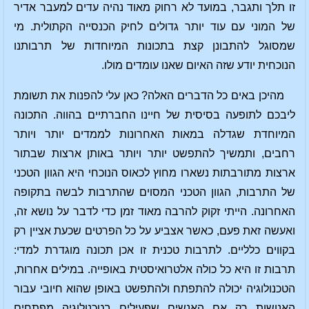
זו תלך ותגבר, במועד לא רחוק מאוד נהיה עדים למעבר אדיר
של המוני עם עוד יותר גדולים לחיק הכנסייה הקתולית. מי
שמסוגל להתבונן קצת בתכונות המיוחדות של תרבותנו
הנוכחית יודע שזה האיום שאנו עומדים מולו.
מהיכן באים כל הדברים האלה? כאן עלי להפנות את תשומת
ליבכם לתופעה בסיסית של חיינו החברתיים בהווה. התכונה
המיוחדת שגדלה במאות האחרונות לממדים יותר ויותר
רחבים, ותמשיך להתפשט יותר ויותר באותן ארצות שבתור
ארצות מתורבתות נשארו מחוץ לכאוס הנוכחי היא הגוון הטכני
של התרבות, הגוון הטכני המסוים שהתרבות לבשה בתקופה
האחרונה. הייתי זקוק להרבה מאוד זמן כדי לדבר על נושא זה,
ואעשה זאת פעם, כאשר אצביע על כל הפרטים שכעת אציין רק
בקווים כלליים. לתרבות טכנית זו אכן תכונה מוגדרת למדי:
תרבות זו היא כל כולה אלטרואיסטית באופייה. במילים אחרות,
הטכנולוגיה יכולה להתפתח ולהתפשט באופן שהוא חיובי עבור
האנושות רק אם האנשים שפעילים בטכנולוגיה מפתחים