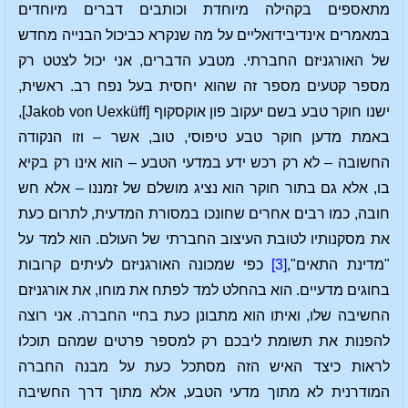
מתאספים בקהילה מיוחדת וכותבים דברים מיוחדים
במאמרים אינדיבידואליים על מה שנקרא כביכול הבנייה מחדש
של האורגניזם החברתי. מטבע הדברים, אני יכול לצטט רק
מספר קטעים מספר זה שהוא יחסית בעל נפח רב. ראשית,
ישנו חוקר טבע בשם יעקוב פון אוקסקוף [Jakob von Uexküff],
באמת מדען חוקר טבע טיפוסי, טוב, אשר – וזו הנקודה
החשובה – לא רק רכש ידע במדעי הטבע – הוא אינו רק בקיא
בו, אלא גם בתור חוקר הוא נציג מושלם של זמננו – אלא חש
חובה, כמו רבים אחרים שחונכו במסורת המדעית, לתרום כעת
את מסקנותיו לטובת העיצוב החברתי של העולם. הוא למד על
"מדינת התאים",
[3]
כפי שמכונה האורגניזם לעיתים קרובות
בחוגים מדעיים. הוא בהחלט למד לפתח את מוחו, את אורגניזם
החשיבה שלו, ואיתו הוא מתבונן כעת בחיי החברה. אני רוצה
להפנות את תשומת ליבכם רק למספר פרטים שמהם תוכלו
לראות כיצד האיש הזה מסתכל כעת על מבנה החברה
המודרנית לא מתוך מדעי הטבע, אלא מתוך דרך החשיבה