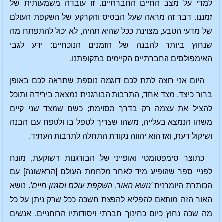
למדי על מצב החיים החברתיים. זו עובדה משמעותית של
זמננו. דבר זה מראה שעל הבסיס והקרקע של השקפת העולם
של מדעי הטבע, מצוינת ככל שהיא תהיה, לא יכול להתפתח מה
שנחוץ ביותר להבנה של הזמנים הנוכחיים: ידע לגבי
האימפולסים החברתיים הקיימים בתקופתנו.
היום אני רוצה לתת לכם דוגמה נוספת שתראה לכם באופן
ברור כיצד, מצד אחד, התרבות הבורגנית נמצאת בירידה ותוכל
להציל את עצמה רק בדרך מסוימת; כשם שמצד שני קיים
משהו הנמצא בעלייה, משהו שצריך לטפל בו ולטפח עם הבנה
ושיקול דעת, ואז הוא יהווה נקודת התחלה לתרבות העתיד.
כתוצר סימפטומטי ואופייני של הבורגנות השוקעת, מונח
לפניי ספר שהופיע מיד לאחר מלחמת העולם [הראשונה] עם
הכותרת היומרנית
'נושא האור, השקפת עולם
וסגנון חיים'
. נושא
האור הזה מותאם להפליא להפצת חשכה ככל שרק ניתן על כל
מה שכה נחוץ כיום כחינוך חברתי ויסודותיו הרוחניים. אנשים