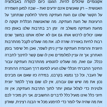
אקונומיים שיכולים להיות. הגענו כיום לנקודה באבולוציה
האנושית – רק שאנשים אינם יודעים זאת – שבה למען השמירה
על הקשר שלנו עם העת העתיקה מיותר לחלוטין שנתחנך על
הרעיונות של העת העתיקה. מה שהאנושות הכללית זקוקה לו
מהעת העתיקה משולב זה זמן רב בתרבות שלנו באופן כזה
שאנו יכולים לרכוש אותו גם אם לא יאלפו אותנו במשך שנים
רבות לחיות באווירה שזרה לנו. את מה שעלינו לקבל מהתרבות
היוונית והרומית העתיקה עדיין ניתן לשפר, ואכן חל שיפור בזמן
האחרון; אך זה עניין למלומדים ואין לו שום קשר לחינוך לחברה
ככלל. עם זאת, מה שעלינו להטמיע מהתרבות העתיקה עבור
החינוך החברתי הכללי שלנו הגיע לסיומו דרך העבודה הרוחנית
של העבר, וכל כך נמצא בקרבנו, במידה כזו שאם אנו מבינים
נכון את מה שיש שם עבורנו, אין לנו שום צורך ללמוד יוונית
ולטינית כדי לצלול עמוק יותר לתוך התרבות העתיקה; אין זה
חיוני כלל ואינו מועיל כלל לדברים החשובים. אני רק מזכיר לכם
את מה שהיה עלי לומר כדי להימנע מכל אי הבנה רצינית, שאדון