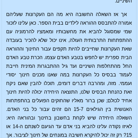
השיניים.
אך אז השאלה החשובה היא מה הם העקרונות שעליהם
אמורה להתבסס ההוראה לילדים בבית הספר. כאן עלינו לזכור
שמי שמסוגל להביא את מחשבותיו ומאמציו להרמוניה עם
ההתפתחות התרבותית העולה, אינו יכול שלא להכיר בעובדה
שאת העקרונות שחייבים להיות תקפים עבור החינוך וההוראה
הבית ספרית יש לחפש בטבע האדם עצמו. הכרת טבע האדם
החל מהתחלפות השיניים ועד גיל ההתבגרות המינית חייבת
לעמוד בבסיס כל העקרונות במה שאנו מכנים חינוך יסודי
ועממי. מזה, ומהרבה דברים דומים, תוכלו להבין שאם ניקח
זאת כהנחת הבסיס שלנו, התוצאה היחידה יכולה להיות חינוך
אחיד לכולם; שכן ברור מאליו שהחוקים הפועלים בהתפתחות
האנושית בין הגילאים 15-7 הם זהים עבור כל בני האדם.
השאלה היחידה שיש לקחת בחשבון בחינוך ובהוראה היא:
לאיזו נקודה עלינו להביא בני אדם עד הגיעם לשנתם ה-14 או
15? רק זה יכול להיקרא חשיבה במונחים של חינוך לציבור. אך