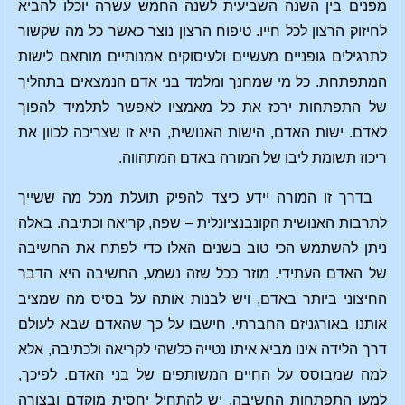
מפנים בין השנה השביעית לשנה החמש עשרה יוכלו להביא
לחיזוק הרצון לכל חייו. טיפוח הרצון נוצר כאשר כל מה שקשור
לתרגילים גופניים מעשיים ולעיסוקים אמנותיים מותאם לישות
המתפתחת. כל מי שמחנך ומלמד בני אדם הנמצאים בתהליך
של התפתחות ירכז את כל מאמציו לאפשר לתלמיד להפוך
לאדם. ישות האדם, הישות האנושית, היא זו שצריכה לכוון את
ריכוז תשומת ליבו של המורה באדם המתהווה.
בדרך זו המורה יידע כיצד להפיק תועלת מכל מה ששייך
לתרבות האנושית הקונבנציונלית – שפה, קריאה וכתיבה. באלה
ניתן להשתמש הכי טוב בשנים האלו כדי לפתח את החשיבה
של האדם העתידי. מוזר ככל שזה נשמע, החשיבה היא הדבר
החיצוני ביותר באדם, ויש לבנות אותה על בסיס מה שמציב
אותנו באורגניזם החברתי. חישבו על כך שהאדם שבא לעולם
דרך הלידה אינו מביא איתו נטייה כלשהי לקריאה ולכתיבה, אלא
למה שמבוסס על החיים המשותפים של בני האדם. לפיכך,
למען התפתחות החשיבה, יש להתחיל יחסית מוקדם ובצורה