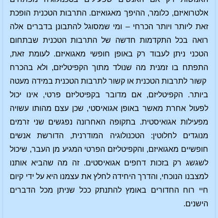
אלטרואיזם, כלומר, ההיפך מאגואיזם. התרבות הטכנית הופכת
זאת ליותר ויותר הכרחי – ומי שמסוגל להתבונן בדברים אלה
רואה בכל התקדמות חדשה של התרבות הטכנית שבתחום
הטכני ניתן לעבוד רק באופן חופשי מאגואיזם. לעומת זאת,
התפתח בו זמנית מה שנולד מתוך הקפיטליזם, ולא בהכרח
קשור לתרבות הטכנית או קשור לתרבות הטכנית במידה מעטה
ביותר. הקפיטליזם, אם מדובר בקפיטליזם פרטי, אינו יכול
לפעול אחרת מאשר באופן אגואיסטי, שכן עצם מהותו עשויה
מפעילות אגואיסטית. בתקופה האחרונה נפגשים שני זרמים
מנוגדים לחלוטין: הטכנולוגיה המודרנית, הדורשת אנשים
חופשיים מאגואיזם, והקפיטליזם הפרטי המגיע מן העבר, שיכול
לשגשג רק בזכות דחפים אגואיסטים. זה מה שהביא אותנו
למצבנו הנוכחי, והדרך היחידה לחלץ את עצמנו היא על ידי קיום
חיי רוח החדורים באומץ להתנתק ככל שניתן מכל הדברים
הישנים.