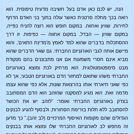
הנה, יש לכם כאן אדם בעל חשיבה מדעית טיפוסית. הוא
רואה בכך מחלה סרטנית כאשר עולה בתוך בני האדם הדחף
לחירות, שוויון ואחווה. במקום חופש הוא רוצה להניח כפייה,
במקום שוויון — הבדל, במקום אחווה — כפיפות. זו דרך
ההסתכלות בדברים שהוא למד לאמץ מ'מדינת התאים', והוא
מיישם אותה לגבי האורגניזם החברתי. גם שאר הדברים שהוא
מביא אינם חסרי משמעות אם אנו מתבוננים בהם מנקודת
מבט סימפטומטולוגית. הוא מרחיק לכת ומוצא באורגניזם
החברתי משהו שתואם למחזור הדם באורגניזם הטבעי, אך לא
כפי שאני תיארתי אותו בהרצאות שונות, אלא כפי שהוא עצמו
מדמה זאת. הוא מגיע למסקנה שהזהב הוא הדם המסתובב
בצדק באורגניזם החברתי ואומר: "לזהב יש את הכושר
להסתובב ללא תלות בזרימת הסחורות, ולבסוף להגיע לבנקים
הגדולים שהם מקומות האיסוף המרכזיים (לב זהב)." כך מדען
זה מחפש לב לאורגניזם החברתי שלו ומוצא אותו בבנקים