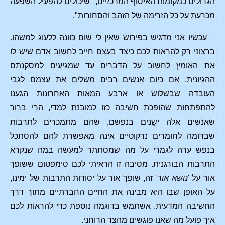
הגדולים כמקומות האיסוף המרכזיים, "שיכולים להפעיל השפעה
מכרעת על כל הזרימה של הזהב והסחורות".
עכשיו אני מדגיש בפירוש שאין לי שום כוונה ללעוג למשהו.
ברצוני רק להראות לכם כיצד בעצם חייב לחשוב אדם שיש לו
את האומץ לחשוב על הדברים עד שמגיעים למסקנתם
ההגיונית. אם כיום אנשים רבים משלים את עצמם לגבי
העובדה שבשלוש או ארבע המאות האחרונות הגענו
להתפתחות שהופכת חשיבה כזו למובנת למדי, הרי ברור
שאנשים אלה ישֵנים בנפשם, שהם מתמכרים לתרבות
שבדומה לחומרים נרקוטיים אינה מאפשרת להם להסתכל
בנפש ערה לגמרי על מה שמסתתר למעשה במה שנקרא
התרבות הבורגנית. מסיבה זו הראיתי לכם סימפטום ששופך
אור על '
נושא אור'
זה, שופך אור על יסודות התרבות של ימינו,
על האופן שבו היא מבינה את החיים החברתיים מתוך דרך
החשיבה המדעית. אשתמש בדוגמה נוספת כדי להראות לכם
איך פועל מה שאנו פוגשים מהצד הרוחני.