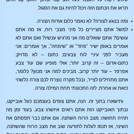
תראו את הכתום הזה ויכול להיות גם את הסגול.
ומה בנוגע לצורה? לא נאמר כלום אודות הצורה.
למשל אתם מציירים כל מיני מצבי רוח, אז מה אתם
עושים? אתם שואלים מה אני מרגיש עכשיו? ואם אתם לא
אומרים באופן ישיר "פחד" או "שימחה", אך אומרים: אני
מעביר לפני עיניי לוח צבעים; כתום – לא מדויק;
כתום-אדום – זה קרוב יותר; אולי מופיע שם עוד צבע
אפרפר – עוד יותר קרוב. מבינים למה אני מכוון? כלומר,
אתם מתחילים לצייר, ובכל מקרה נוצרת לכם צורה כלשהי
כזאת או אחרת. לזה התכוונתי תחת המילה צורה.
ותישארו בתוך זה. הנה, אתם צופים בעצמכם כעל אובייקט,
ובתוך האובייקט הזה אתם רואים איזשהו צבע. בעוד זמן מה
תהיה תחושה: מצב הרוח השתנה. אם אתם כבר תפסתם את
השינוי, אז תנסו לעלות לתודעה שוב את מצב הרוח שהשתנה,