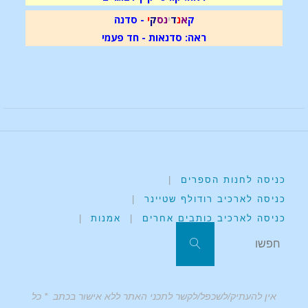
ק
א
נ
ד
י
נ
ס
ק
י
- סדנה
ראה: סדנאות - חד פעמי
כניסה לחנות הספרים
|
כניסה לארכיב רודולף שטיינר
|
כניסה לארכיב כותבים אחרים
|
אמנות
|
אין להעתיק/לשכפל/לקשר לתכני האתר ללא אישור בכתב * כל