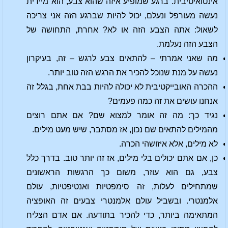
אינטואיטיבית. ברגע שמופיע איזה שהוא צבע, הוא מיידית
נעשה מעורפל ונעלם, יכול להיות שברגע הזה אני צריכה
לשאול: אתה הצבע הזה או לא? אחרת, התחושה של
הצבע הזה נעלמת.
מה שאני אמרתי – להתאים צבע לרגש – זה, בעיקרון
נעשה על מנת שנוכל להכיר את הרגש הזה טוב יותר.
ההכרה האובייקטיבית לא יכולה להיות בבת אחת, בגלל זה
אנחנו עושים את זה כמה פעמים?
נגיד כך: מה זה אומר למצוא שם? אם אתם רוצים
מהמילים להתאים שם נכון, אז מסתבר, שיש מעט מילים.
לא מילים, אלא איזושהי הכרה.
כן, אם אתם יכולים בלי מילים, אז זה יותר טוב. בדרך כלל
צבע, גם הוא עוזר, משום כך הרגשות הראשונים
שמתחילים לעלות, זה סימפטיות ואנטיפטיות, עולם
אלמנטרי. ובשביל עולם אלמנטרי צבעים זה האופציה
המתאימה ביותר, כדי להכיר בתודעה. אם אדם הצליח