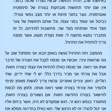
באיזשהו שלב תהיה תחושה: עכשיו נוצרת שלווה בתוכי.
אין שם יותר תחושות מובהקות בצורה של סימפטיה
ואנטיפטיה. נוצר בתוכי פחות או יותר מצב נפשי נטרלי.
כביכול אני עומד בפני עצמי, וכל אותם תחושות של צער
מצד אחד ושימחה מצד שני, מחשבות למיניהם, כל זה
מתברר נמצא מחוצה לי. וזאת נקודת מוצא, אשר ממנה
צריך להתחיל את התרגיל.
מהמצב הזה התרגיל נעשה באופן הבא: אני מסתכל שוב על
מה שרואות עיניי, ועכשיו אני מנסה לקבל את הצורה של הדבר
אותו אני רואה. אני מנסה כאילו להחיות את עצמי בצורה הזאת.
אבל את צורתי אני מכיר בדרך כלל: יש לי שתי ידיים, שתי
רגליים, ראש, עיניים ואוזניים. עכשיו צריך לעשות מאמץ פנימי
ולהמיר את צורתי בצורה שאני רואה אותה. ולזמן מה לנסות
להישאר בצורה החדשה הזאת. אם נשארים בצורה הזאת,
מתעורר בנפש רגש זר, רגש שמקודם לא היה, אשר ביחס אליו
אני יכול להגיד: זה לא הרגש שלי. הוא כאילו בהדרגה ממלא את