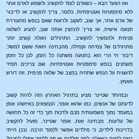
ואז הצעד הבא – כשאדם לומד להקשיב ולשמוע לאדם אחר
ללא סימפטיות ואנטיפתיות. כלומר, צריך להקשיב אז לדיבור
של אדם אחר, אך שוב, לעקוב ולראות שאם בנפש מתעוררת
תנועה אישית, אז צריך להחצין אותה שוב, להגיע לשלווה
פנימית ולהמשיך להקשיב. התרגילים האלה קשים יותר
מתרגילים של צמיחה וקמילה, מהבחינה הזאת ששם למשל,
דיבור חי הרי הוא בתנועה משתנה כל הזמן, לכן כל הזמן
משתנים בנפש סימפטיות ואנטיפתיות. שם צריכים תמיד
להשגיח על הנפש שתהיה במצב של שלווה פנימית. וזה דורש
מאמץ.
ובמיוחד שטיינר מציע בתרגיל האחרון הזה להיות קשוב
לדעתם של אנשים, כמו שהוא אומר, הנמצאים באיזשהו אופן
במעמד נמוך משמעותית מכם ולדכות תוך כדי זה כל תחושה
של עליונות. מבחינה זאת, אומר שטיינר, מועיל להקשיב
בדריכות לילדים, כי מילדים אפשר ללמוד הרבה. ובכן הייתי
רוצה לסיים בשאלה: למה מילדים יש מה ללמוד אפילו לחכם?