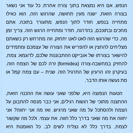
הנפש, אם היא נמצאת בתוך צורה אחרת. כל עוד אני נשאר
בצורה הזאת, ישנה מעין תחושה, שהרגש הזה, הוא כאילו
מתחייה בנפש, חודר לתוך הנפש, מתעורר בתוכה. אתם
מחכים ובתוככם, בהדרגה, חודר ומתחייה הרגש הזה. צריך זמן
מה, כדי שהרגש הזה לאט לאט יתחזק. וזה מתרחש רק כשאתם
מצליחים להחצין או להפריש את הצורה של עצמכם ומתמידים
להישאר בצורתו של אובייקט ההתבוננות שלכם, לדוגמא: צמח,
להחזיק במחשבה-צורה (formidea) זרה לכם של הצמח הזה.
בעיקרון זהו הרעיון של התרגיל הזה. שנית – עם צמח קמל או
מת נעשה אותו הדבר.
הטעות הנפוצה היא, שלפני שאני עושה את ההכנה הזאת,
ההחצנה מתוכי של רגשות רגילים, אני כבר מנסה להתבונן על
הצמח ולהסתכל על מה שאני מרגיש. ואז מה אני יחווה? אני
יחווה את מה שאני בדרך כלל חווה. את עצמי. ולכל מה שקשור
לצמח, בדרך כלל לא נצליח לשים לב. כל האומנות היא