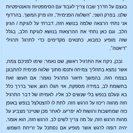
בעצם על הדרך שבה צריך לעבוד עם הסימפטיות והאנטיפטיות
שלנו. בפרק השני, "השלווה הפנימית", זהו פרק המשך. בהרדוף
אני נתתי הרצאה שלמה בנושא הזה, דברתי על לוגיקת / הגיון
הלב. וגם כאן נתתי את ההרצאות בנושא לוגיקת הלב, בגלל
שזה מופיע כמבוא, כתנאים מקדימים כדי לתרגל תרגילי
"דיאטה".
ובכן, ניקח את התרגיל ראשון, שם נאמר: שימו לפניכם צמח,
אשר נמצא בתהליך צמיחה ותנסו מתוך שלווה פנימית להתבונן
בצמח הזה. בהמשך תיאור התרגיל נאמר: אם תעשו זאת
בתשומת לב, במידה מספקת, אזי תגלו רגש, אשר בדרך כלל
בא ונעלם בנפש בלי שנשים לב אליו. לאמיתו של דבר התרגיל
הזה מהווה ריכוז על הרגש הזה. לתת לו להצטלצל בנפש באופן
כזה שמחשבות ורגשות לא יפריעו. לאחר מכן שטיינר מצביע על
מהות הרגש הזה, על מה צריך לשים לב. הרגש הזה, הוא אומר,
יהיה דומה לרגש אשר מופיע אם נסתכל על זריחת השמש.