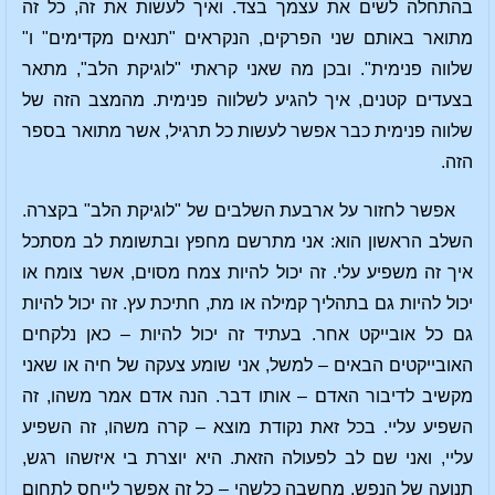
בהתחלה לשים את עצמך בצד. ואיך לעשות את זה, כל זה
מתואר באותם שני הפרקים, הנקראים "תנאים מקדימים" ו"
שלווה פנימית". ובכן מה שאני קראתי "לוגיקת הלב", מתאר
בצעדים קטנים, איך להגיע לשלווה פנימית. מהמצב הזה של
שלווה פנימית כבר אפשר לעשות כל תרגיל, אשר מתואר בספר
הזה.
אפשר לחזור על ארבעת השלבים של "לוגיקת הלב" בקצרה.
השלב הראשון הוא: אני מתרשם מחפץ ובתשומת לב מסתכל
איך זה משפיע עלי. זה יכול להיות צמח מסוים, אשר צומח או
יכול להיות גם בתהליך קמילה או מת, חתיכת עץ. זה יכול להיות
גם כל אובייקט אחר. בעתיד זה יכול להיות – כאן נלקחים
האובייקטים הבאים – למשל, אני שומע צעקה של חיה או שאני
מקשיב לדיבור האדם – אותו דבר. הנה אדם אמר משהו, זה
השפיע עליי. בכל זאת נקודת מוצא – קרה משהו, זה השפיע
עליי, ואני שם לב לפעולה הזאת. היא יוצרת בי איזשהו רגש,
תנועה של הנפש, מחשבה כלשהי – כל זה אפשר לייחס לתחום