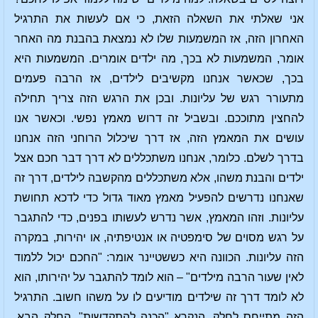
אני שאלתי את השאלה הזאת, כי אם לעשות את התרגיל
האחרון הזה, אז המשמעות שלו לא נמצאת בהבנת מה האחר
אומר, המשמעות לא בכך, מה ילדים אומרים. המשמעות היא
בכך, שכאשר אנחנו מקשיבים לילדים, אז הרבה פעמים
מתעורר רגש של עליונות. ובכן את הרגש הזה צריך תחילה
להחצין מתוככם. ובשביל זה דרוש מאמץ נפשי. וכאשר אנו
עושים את המאמץ הזה, אז דרך שיכלול הרוחני הזה אנחנו
בדרך לשלם. כלומר, אנחנו משתכללים לא דרך דבר חכם אצל
ילדים והבנת משהו, אלא משתכללים מהקשבה לילדים, דרך זה
שאנחנו נדרשים להפעיל מאמץ מאוד גדול כדי לדכא תחושת
עליונות. וזהו המאמץ, אשר נדרש לעשותו בפנים, כדי להתגבר
על רגש מסוים של סימפטיה או אנטיפתיה, או יהירות, במקרה
הזה עליונות. הכוונה היא כששטיינר אומר: "החכם יכול ללמוד
לאין שעור הרבה מילדים" – הוא לומד להתגבר על יהירותו, הוא
לא לומד דרך זה שילדים מודיעים לו על משהו חשוב. התרגיל
הזה מתייחס לחלק, הנקרא "הכנה להתקדשות". החלק הבא,