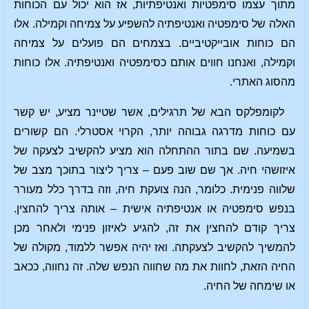
מתוך עצמו סימפטיות ואנטיפתיות, אז הוא יכול עם הכוחות
האלה של סימפטיה ואנטיפתיה להשפיע על צמיחה וקמילה. אלו
הם כוחות אובייקטיביים. בצמחים הם פועלים על צמיחה
וקמילה, ואנחנו חווים אותם כסימפטיה ואנטיפתיה. אלו כוחות
מהסוג האתרי.
לקומפלקס הבא של תרגילים, אשר שטיינר מציע, יש קשר
עם כוחות מדרגה גבוהה יותר, הקרוי אסטרלי. הם קשורים
בשמיעה. שם בתור ההתחלה הוא מציע להקשיב לצעקה של
איזושהי חיה. אך שם שוב פעם – צריך ליצור בתוכך מצב של
שלווה פנימית. כלומר, הנה צועקת חיה, וזה בדרך כלל מעורר
בנפש סימפטיה או אנטיפתיה אישית – אותה צריך להחצין.
צריך קודם להחצין את זה, להגיע לאיזון פנימי ולאחר מכן
להמשיך להקשיב לצעקתה. ואז יהיה אפשר ללמוד, מקולה של
החיה הזאת, לחוות את מה שחווה הנפש שלה. זה נחווה, ככאב
או שימחה של החיה.