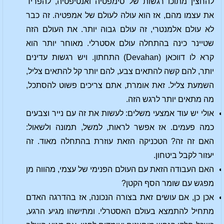
להחצין מתוכו רגשות של סימפטיה ואנטיפטיה, להפריד
את עצמו מהם, אז הוא עולה לעולם של אמפטיה. זה כבר
לא עולם אלמנטרי, זה עולם גבוה יותר. את העולם הזה
שטיינר כינה בהתחלה עולם אסטרלי. מאוחר יותר הוא
קרא לו דווכאן (Devahan) התחתון. ויש רגשות עדינים
יותר, להם קשה להתאים צבע, להם יותר קל להתאים צליל,
השמעת צליל. זאת אומרת, אתם צריכים פשוט להסתכל,
מה מתאים יותר לרגש הזה.
אולי יש עוד אמצעי משלים: לעשות את זה עם נייר וצבעים
כמה פעמים. אז אפשר לראות, למשל, תמונה ולשאול:
האם זה זה? הטכניקה הזאת עוזרת בהתחלה מאוד. זה
יעזור לקבל ביטחון.
האם העבודה הזאת עם העולם הפנימי של עצמי, מהווה מן
מפגש עם שומר הסף הקטן?
אכן כן, אם עושים זאת בצורה הנכונה, אז בהדרגה האדם
מתחיל להתמצא בעולם האסטרלי. ומתישהו מגיע הרגע,