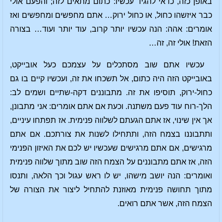
באופן כזה, כדאי להגיד עכשיו: כתום מתאים לזה; והפעם אולי
כבר איזשהו כחול, או כחול ירוק… אתם מחפשים ומחפשים ואז
אומרים: אהה: הנה עכשיו יותר קרוב, עוד יותר ועוד… בצורה
הזאת! אולי זה, זה…
עכשיו אתם שוב מסתכלים על עצמכם כעל אובייקט,
באובייקט הזה היה כתום, אל תשכחו את זה, ועכשיו קיים בו גם
כחול-ירוק, תוסיפו את זה. מתבוננים דקה-שתיים ושמים לב:
הלך-רוח עוד פעם משתנה. וכעת אם אתם אומרים: אני מתבונן,
אך אין שינוי, אז אתם הגעתם לשלווה פנימית. אז תפתחו עיניים,
ותתבוננו בצמח הזה, ותתחילו לשנות את צורתכם. אם אתם
מרגישים, אם אתם מרגישים שעכשיו יש לכם את האיזון הפנימי
הזה, אז אתם מתבוננים על הצמח הזה שוב מתוך שלווה פנימית
ואומרים: הנה יושב מישהו, יש לו ראש עגול וכך הלאה, ותנסו
מתוך תחושה פנימית מאוזנת להתחיל ליצור את הצורה של
הצמח הזה, אשר אתם רואים.