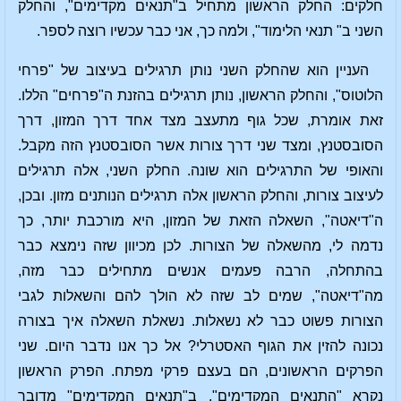
חלקים: החלק הראשון מתחיל ב"תנאים מקדימים", והחלק
השני ב" תנאי הלימוד", ולמה כך, אני כבר עכשיו רוצה לספר.
העניין הוא שהחלק השני נותן תרגילים בעיצוב של "פרחי
הלוטוס", והחלק הראשון, נותן תרגילים בהזנת ה"פרחים" הללו.
זאת אומרת, שכל גוף מתעצב מצד אחד דרך המזון, דרך
הסובסטנץ, ומצד שני דרך צורות אשר הסובסטנץ הזה מקבל.
והאופי של התרגילים הוא שונה. החלק השני, אלה תרגילים
לעיצוב צורות, והחלק הראשון אלה תרגילים הנותנים מזון. ובכן,
ה"דיאטה", השאלה הזאת של המזון, היא מורכבת יותר, כך
נדמה לי, מהשאלה של הצורות. לכן מכיוון שזה נימצא כבר
בהתחלה, הרבה פעמים אנשים מתחילים כבר מזה,
מה"דיאטה", שמים לב שזה לא הולך להם והשאלות לגבי
הצורות פשוט כבר לא נשאלות. נשאלת השאלה איך בצורה
נכונה להזין את הגוף האסטרלי? אל כך אנו נדבר היום. שני
הפרקים הראשונים, הם בעצם פרקי מפתח. הפרק הראשון
נקרא "התנאים המקדימים", ב"תנאים המקדימים" מדובר