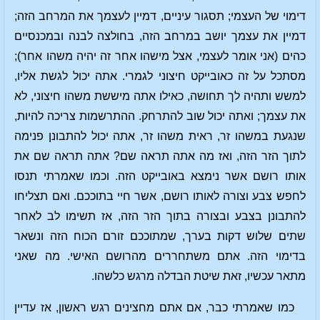
דימוי של העצמי; תסגור עיניים, דמיין לעצמך את המרחב הזה;
דמיין את עצמך יושב במרחב הזה, בחולצה לבנה ובמכנסיים
כהים (אני אומר לעצמי, אצל מישהו אחר זה יהיה משהו אחר);
מסתכל על זה כאובייקט חיצוני לגמרי. אתה יכול לגשת אליו,
למשש ותהיה לך תחושה, כאילו אתה מיששת משהו חיצוני, לא
את עצמך; ואתה יכול שוב להתרחק. ההתרשמות צריכה להיות,
שנגעת במשהו זר, ראית משהו זר, אתה יכול להתבונן פנימה
לתוך הזר הזה, ואז מה אתה תראה שם? אתה תראה שם את
אותו רושם אשר נימצא באובייקט הזה. וכמו שאמרתי תנסו
לחפש צבע וצורה לאותו רושם, אשר חיי בתוככם. ואם תצליחו
להתבונן בצבע ובצורה בתוך הזר הזה, אז תשימו לב לאחר
שתים שלוש דקות בערך, שמתוככם זורם הכוח הזה ונשאר
בדימוי הזה. אתם משתחררים מהרושם האישי. מה שאני
מתאר עכשיו, זאת שיטת הבדלה מרגש כלשהו.
כמו שאמרתי כבר, אם אתם מחצינים רגש ראשון, אז עדיין