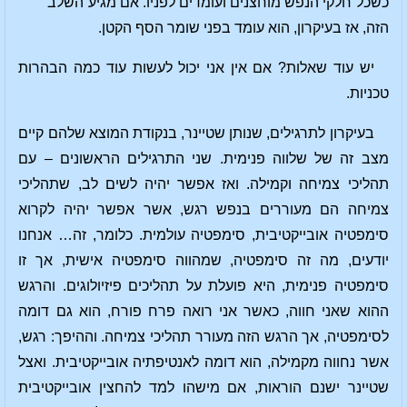
כשכל חלקי הנפש מוחצנים ועומדים לפניו. אם מגיע השלב
הזה, אז בעיקרון, הוא עומד בפני שומר הסף הקטן.
יש עוד שאלות? אם אין אני יכול לעשות עוד כמה הבהרות
טכניות.
בעיקרון לתרגילים, שנותן שטיינר, בנקודת המוצא שלהם קיים
מצב זה של שלווה פנימית. שני התרגילים הראשונים – עם
תהליכי צמיחה וקמילה. ואז אפשר יהיה לשים לב, שתהליכי
צמיחה הם מעוררים בנפש רגש, אשר אפשר יהיה לקרוא
סימפטיה אובייקטיבית, סימפטיה עולמית. כלומר, זה… אנחנו
יודעים, מה זה סימפטיה, שמהווה סימפטיה אישית, אך זו
סימפטיה פנימית, היא פועלת על תהליכים פיזיולוגים. והרגש
ההוא שאני חווה, כאשר אני רואה פרח פורח, הוא גם דומה
לסימפטיה, אך הרגש הזה מעורר תהליכי צמיחה. וההיפך: רגש,
אשר נחווה מקמילה, הוא דומה לאנטיפתיה אובייקטיבית. ואצל
שטיינר ישנם הוראות, אם מישהו למד להחצין אובייקטיבית