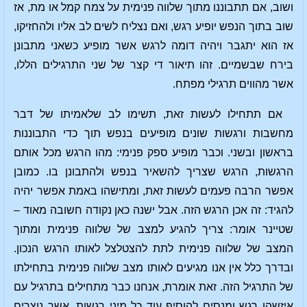
ושוב, אם תתבוננו מתוך שלווה פנימית על צמח קמל או מת, אז
שוב בתוך הנפש יופיע רגש, ואם נצליח לשים לב אליו ולהחזיקו,
אז הוא יתגבר ויהיה דומה לרגש אשר מופיע כשאני מתבונן
בירח שבשמיים. זהו תיאור די קצר של שני התרגילים הללו,
אשר מהווים תרגילי מפתח.
אם תתחילו לעשות זאת, תשימו לב שלאמיתו של דבר
מחשבות ורגשות שונים מופיעים בנפש תוך כדי התבוננות
בראשון ובשני. וכבר מופיע ספק פנימי: מהו הרגש מכל אותם
הרגשות, הרגש שצריך להשאיר בנפש ולהתבונן בו. כמובן
אפשר הרבה פעמים לעשות זאת, ומתישהו באמת אפשר יהיה
להגיד: זה אכן הרגש הזה. אבל ישנה כאן נקודה חשובה מאוד –
שטיינר אומר: צריך להגיע למצב של שלווה פנימית ומתוך
המצב של שלווה פנימית לתת להצטלצל לאותו הרגש הנכון.
ובדרך כלל אין אנו מגיעים לאותו מצב שלווה פנימית בתחילתו
של התרגיל הזה. זאת אומרת, אנחנו כבר מתחילים בתרגיל עם
איזשהו רגש ומנסים להוסיף עוד כל מיני רגשות, אשר נוצרים