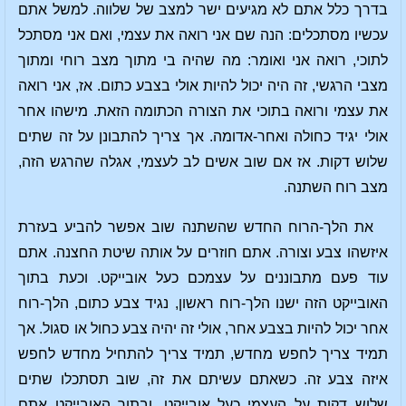
בדרך כלל אתם לא מגיעים ישר למצב של שלווה. למשל אתם
עכשיו מסתכלים: הנה שם אני רואה את עצמי, ואם אני מסתכל
לתוכי, רואה אני ואומר: מה שהיה בי מתוך מצב רוחי ומתוך
מצבי הרגשי, זה היה יכול להיות אולי בצבע כתום. אז, אני רואה
את עצמי ורואה בתוכי את הצורה הכתומה הזאת. מישהו אחר
אולי יגיד כחולה ואחר-אדומה. אך צריך להתבונן על זה שתים
שלוש דקות. אז אם שוב אשים לב לעצמי, אגלה שהרגש הזה,
מצב רוח השתנה.
את הלך-הרוח החדש שהשתנה שוב אפשר להביע בעזרת
איזשהו צבע וצורה. אתם חוזרים על אותה שיטת החצנה. אתם
עוד פעם מתבוננים על עצמכם כעל אובייקט. וכעת בתוך
האובייקט הזה ישנו הלך-רוח ראשון, נגיד צבע כתום, הלך-רוח
אחר יכול להיות בצבע אחר, אולי זה יהיה צבע כחול או סגול. אך
תמיד צריך לחפש מחדש, תמיד צריך להתחיל מחדש לחפש
איזה צבע זה. כשאתם עשיתם את זה, שוב תסתכלו שתים
שלוש דקות על העצמי כעל אובייקט. ובתוך האובייקט אתם