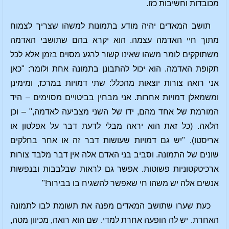
מכובדות וחשיבות כזו.
תושב המאדים יהיה מודע בתמונות למשהו שצריך לצמוח
מתוך חיי האדמה עצמה. הוא יקרא בהם שתושבי האדמה
משתוקקים לומר משהו שאינו קשור לרגע מסוים בזמן אלא לכל
תקופת האדמה. הוא יכול להתבונן בתמונה אחת ולומר: "כאן
אני רואה צורות יוצאות מהכלל: שתי דמויות במרכז, ומימינן
ומשמאלן דמויות אחרות. אני מבחין בביטויים מסוימים – היד
המורמת של אחד מהם, ידו של השני מצביעה לאדמה," – וכן
הלאה. (כל זאת הוא יראה מבלי לדעת דבר על אפלטון או
אריסטו). "יש גם דמויות שעושות דבר זה או אחר בחלקים
שונים של התמונה. וסביב בני האדם אלה אין דבר מלבד צורות
ארכיטקטוניות פשוטות. אפשר גם לראות שבלבבות ובנפשות
אנשים אלה יש משהו חי שאפשר להשגיח בו בבירור!"
כעת שערו שתושב המאדים מפנה את תשומת לבו לתמונה
האחרת. יש לה הופעה אחרת למדי. שם הוא רואה, מכיוון מטה,