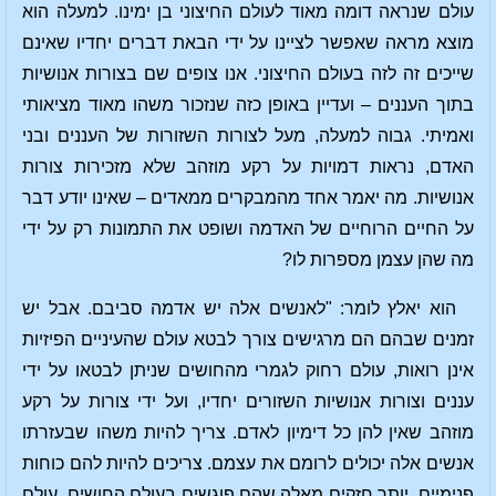
עולם שנראה דומה מאוד לעולם החיצוני בן ימינו. למעלה הוא
מוצא מראה שאפשר לציינו על ידי הבאת דברים יחדיו שאינם
שייכים זה לזה בעולם החיצוני. אנו צופים שם בצורות אנושיות
בתוך העננים – ועדיין באופן כזה שנזכור משהו מאוד מציאותי
ואמיתי. גבוה למעלה, מעל לצורות השזורות של העננים ובני
האדם, נראות דמויות על רקע מוזהב שלא מזכירות צורות
אנושיות. מה יאמר אחד מהמבקרים ממאדים – שאינו יודע דבר
על החיים הרוחיים של האדמה ושופט את התמונות רק על ידי
מה שהן עצמן מספרות לו?
הוא יאלץ לומר: "לאנשים אלה יש אדמה סביבם. אבל יש
זמנים שבהם הם מרגישים צורך לבטא עולם שהעיניים הפיזיות
אינן רואות, עולם רחוק לגמרי מהחושים שניתן לבטאו על ידי
עננים וצורות אנושיות השזורים יחדיו, ועל ידי צורות על רקע
מוזהב שאין להן כל דימיון לאדם. צריך להיות משהו שבעזרתו
אנשים אלה יכולים לרומם את עצמם. צריכים להיות להם כוחות
פנימיים, יותר חזקים מאלה שהם פוגשים בעולם החושים. עולם