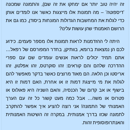
זה יהיה טוב יותר אם ימחקו את זה שם), והתמונה שמכונה
'דיספוטה' – מה תמונות אלו מייצגות כאשר אנו לומדים אותן
כדי לגלות את המחשבות הגדולות המונחות ביסודן, כמו גם את
הרושם האמנותי שהן עושות עלינו?
היתה לי ההזדמנות לראות תמונות אלו מספר פעמים. כידוע
לכם הן נמצאות ברומא, בוותיקן, בחדר המפורסם של רפאל…
אתם תמיד יכולים לראות אנשים עומדים שם עם ספרי
ההדרכה שלהם והם קוראים: זהו סוקרטס, זהו אפלטון, זהו
אריסטו וכן הלאה. הם מאוד מרוצים כאשר בדקר מאפשר להם
לגלות את מי מייצגת דמות זו או אחרת, האם דמות זו היא
בישוף או אב קדום של הכנסיה, והאם השניה היא פאולוס או
פטרוס או משה… אבל כמה מעט קשור כל זה עם הערך
האמנותי של התמונה! אני רוצה להציע איך אפשר להתקרב
לתמונה שכזו בדרך אמנותית. במקרה זה השיטות האמנותית
והאנתרופוסופית זהות.