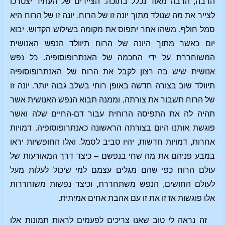
הרבה, הרבה מאוד נכלל בתוכה. הציירים של העתיד יצטרכו
לצייר את מה שנולד מתוך יונה זו של הרוח. יונה זו של הרוח היא
סמל חולף. משהו אחר יתפוס את מקומה בשילוש הקדוש. יבוא
יום כאשר מתוך היונה של הרוח תיוולד הנפש האנושית
המשוחררת על ידי החכמה של האנתרופוסופיה. כל נפש
אנושית שיש בה רצון לקבל את הרוח של האנתרופוסופיה
תיוולד שוב בצורה חדשה באופן רוחי בשלב גבוה יותר. יונה זו
של הרוח תשבור את צורתה, וממנה תבוא הנפש האנושית אשר
תהיה לה את התפיסה הרוחית עבור דם-החיים שלה ואשר
פוגשת אותנו היום בצורתה הראשונה כאנתרופוסופיה. דמויות
אחרות, דמויות חדשות, יהיו סביב לסמל. ואלו החופשיות יראו
במבע פניהם את מה שחי בנפשם – כיצד דרך המאורעות של
עולם הרוח כפי שהם מגלים עצמם למי שיכול לעלות מעל
לעולם החושים, הנפש משתחררת, וכיצד נפשות משוחררות
אלו פוגשות אז זו את זו עם אהבת אחים אמיתית.
זה נראה לי טוב שאנו צריכים לפעמים לראות תמונות אלו