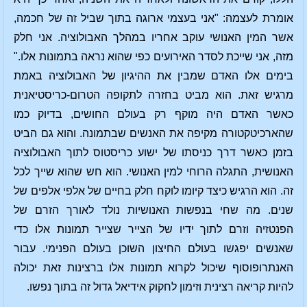
אומרת לעצמה: "אני בעצמי ארוגה בתוך שביל זה של חכמה,
אשר המין האנושי עוקב אחריו במהלך האבולוציה. אני חלק
מזה, אני שייכת לסדר האירועים כפי שהוא נראה בתמונות אלו."
בימים אלו האדם שמבין את ההיגיון של האבולוציה באמת
מרגיש זאת. הוא מביט בחזרה לתקופה הטרום-כריסטיאנית
כאשר האדם היה מוקף רק בעולם החושים, בדיוק כמו
שהארכיטקטורה מקיפה את האנשים שבתמונה. והוא גם הביט
בזמן כאשר דרך כניסתו של ישוע כריסטוס לתוך האבולוציה
האנושית, התגלה הרוחי למין האנושי. הוא חש שהוא שייך לכל
זה. הוא הרגיש כיצד קיומו לוקח חלק בחיים של אלפי אלפים של
שנים. מה שחי בנפשות האנושיות נולד לאורך הזרם של
הפנטזיה וזרם לתוך ידיו של הצייר שצייר תמונות אלו כדי
שאנשים יפגשו בעולם החיצון השוכן בעולם הפנימי. עבור
האנתרופוסוף שיכול לקרוא תמונות אלו ברצינות זאת יכולה
להיות קריאה רצינית וזימון לחקוק אידיאל גדול זה בתוך נפשו.