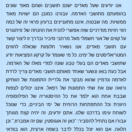
אנו יודעים שעל מאדים ישנם תושבים ושהם מאוד שונים
בהופעתם מתושבי האדמה. עבורנו כמובן הם ישויות מאוד
ממשיות. מה שבטוח, איננו מתעניינים ברעיון פראי זה של כמה
הוזי הזיות מודרניים שזה אפשרי להניח את ההנחה של פיתגורס
על קווים של אור חשמלי מעל מרחבי סיביר ובדרך זו ליצור קשר
עם תושבי מאדים. אנו נשאיר חלומות שכאלה להוזים
המטריאליסטים של ימינו. כל מי שעומד על קרקע המציאות יודע
שתושבי מאדים הם בעלי טבע שונה למדי מאלו של האדמה.
אבל כעת בואו ונשער שאחד מאותם תושבי מאדים צריך לרדת
לאדמה ונדמיין שהוא מבקר את גלריית התמונות של הוותיקן
ורואה שם את שתי התמונות של רפאל. איננו יכולים לצפות
שבבת אחת הוא ילמד את כל ההיסטוריה של הפילוסופיה
היוונית וכל ההתפתחות הרוחית של ימי הביניים, כדי שנוכל
לשוחח עימו בדרכנו שלנו. אתם יודעים, זה יהיה קצת מגוחך
עבורו אם נתחיל להסביר: "כאן זה אוגוסטין, שם זה אמברוז," וכן
הלאה. אם הוא יוכל בכלל לדבר בשפה ארצית, הוא בוודאי