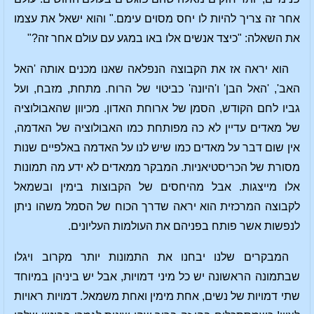
אחר זה צריך להיות לו יחס מסוים עימם." והוא ישאל את עצמו
את השאלה: "כיצד אנשים אלו באו במגע עם עולם אחר זה?"
הוא יראה אז את הקבוצה הנפלאה שאנו מכנים אותה 'האל
האב', 'האל הבן' ו'היונה' כביטוי של הרוח. מתחת, מזבח, ועל
גביו לחם הקודש, הסמן של ארוחת האדון. מכיוון שהאבולוציה
של מאדים עדיין לא כה מפותחת כמו האבולוציה של האדמה,
אין שום דבר על מאדים כמו שיש לנו על האדמה באלפיים שנות
מסורת של הכריסטיאניות. המבקר ממאדים לא ידע מה תמונות
אלו מייצגות. אבל מהיחסים של הקבוצות בימין ובשמאל
לקבוצה המרכזית הוא יראה שדרך הכוח של הסמל משהו ניתן
לנפשות אשר פותח בפניהם את העולמות העליונים.
המבקרים שלנו יבחנו את התמונות יותר מקרוב ויגלו
שבתמונה הראשונה יש כל מיני דמויות, אבל יש ביניהן במיוחד
שתי דמויות של נשים, אחת מימין ואחת משמאל. דמויות ראויות