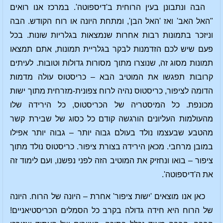
הבה ונתבונן בעין הרוחית ב'דיספוטה'. במרכז אנו רואים
"האל האב' ואז 'האל הבן', ומתחת היונה או רוח הקודש. הבה
וניזכר בתמונות רבות אחרות שנמצאות בגלריות שונות. בכל
פעם שיש לכם הזדמנות לבקר בגלריית תמונות, אתם תמצאו
תמונות מסוג זה, שנוצרו מתוך מסורות גדולות וטובות. לעיתים
קרובות תפגשו את המוטיב הבא – כריסטוס עולה מדמות
הדומה לציפור, כריסטוס נהיה לרוח צפונית-מזרחית מתוך ישות
מכונפת. כל המיסטריה של הכריסטוס, כל הירידה שלו
מהעולמות העליונים הורגשה קודם כל כסוג של שבירת קשר
מהטבע שבעצמו נולד בעולם גבוה יותר – גבוה יותר אפילו
במובן מרחבי. מכאן הירידה בצורת ציפור. כריסטוס נולד מתוך
ציפור – בואו ונחזיק את המוטיב הזה לפני נפשנו, ועם לימוד זה
את ה'דיספוטה'.
כאן אנו מוצאים 'ישות ציפור' אחרת – היונה של הרוח. היונה
של הרוח היא חידה גדולה בקרב כל הסמלים הכריסטיאניים!