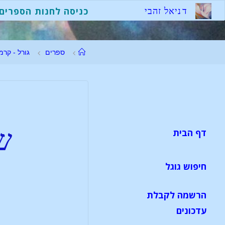
ד
נ
י
א
ל
ז
ה
ב
י
כניסה לחנות הספרים
ספרים
גורל - קרמ
ש
דף הבית
חיפוש גוגל
הרשמה לקבלת
עדכונים