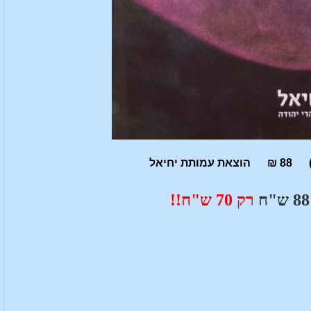
88 ש"ח
רק
70 ש"ח!!