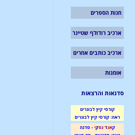
חנות הספרים
ארכיב רודולף שטיינר
ארכיב כותבים אחרים
אומנות
סדנאות והרצאות
קורסי קיץ לבוגרים
ראה: קורסי קיץ לבוגרים
ק
א
נ
ד
י
נ
ס
ק
י
- סדנה
ראה: סדנאות - חד פעמי