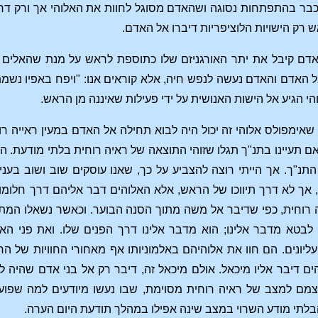
ר בהתפתחות נסוגה ושהאדם מסוגל לחוות את האלוהי אך ורק דרך י
רק הישויות הלוציפריות דיברו אל האדם.
דם קיבל את יתר האורגניזם שלו כתוספת לראש על מנת שהאלים יוכ
 הגיע אל הישות האנושית על ידי פעילות שאיננה מן הראש.
שאימפולס אלוהי זה יכול היה לבוא תחילה אל האדם במעין ראייה 
 תעיינו בתנ"ך תגלו שזוהי התוצאה של ראיה רוחית בלתי מודעת. הלל
 התנ"ך. אך הייתי רוצה להצביע על כך, שאנו עוסקים שוב ושוב בענ
אך לא דרך תיווכו של הראש, אלא האלוהים דבר אליהם דרך חלומות,
רוחית, כפי שדיבר אל משה מתוך הסנה הבוער. וכאשר נשאלו המתקד
לבטא מדבר אלינו; הוא מדבר אלינו דרך הפנים שלו. ואת פני הא
עליונים. הם חוו את אלוהיהם באלמוניותו אף מאחורי החוויות של ה
ם דיבר אליו מיכאל. אולם מיכאל זה, דיבר רק אל בני אדם שהיה 
מם למצב של ראיה רוחית מסוימת, שבו נעשו מיודעים למה שפועל
 הבלתי מודע השרוי במצב שינה אפילו במהלך תודעת היום הערה.