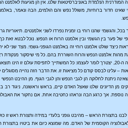
יה המודרנית הנלמדת באוניברסיטאות שלנו. אין הן מגיעות לאלמנט 
שאינו חדור ברוחיות, משולל נפש והם הולמים, הבה ונאמר, באלמנט 
פש.
כל, והגשמי שהנו רוחי בו זמנית נפרדו לשני אלמנטים. תיאוריות גרידא
 של פער בין הגשמי ובין אלמנט הרוח או הנפש. נוכל לבטא זאת כך:
ראות כיצד שולט אלמנט רוחי זה באלמנט הגופני-גשמי. מצד שני לא י
את מהות אלמנט הנפש והרוח השוררת בהם. כל מי שיסקור מנקודת 
המאה ה-19 ולתוך המאה ה-20, יצטרך לומר לעצמו: כל המשתייך לתפיסת עולם
ות – עלינו לבסס קודם כל מציאות זו. את הדבר הזה נהייה מסוגלים
אינה ניתנת לחלוקה הן לגבי הנפש והן לגבי הגוף. מן ההיבט הנפשי
ם מן הדיונים שלנו שאצל האדם קיים, בראש וראשונה, ניגוד רב בין
וקה נוספת. אך כרגע הבה ונראהו כחטיבה אחת. אם נחקור את האב
נו בתצורת הראש – מהיבט גופני בלעדי במידה ותצורת ראש זו כולל
אבולוציה הקוסמית של האדם. מה שמוצא כיום את ביטויו בתצורת