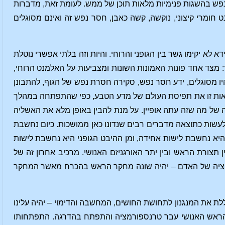
הנפש בהשגות פנימיות מלאות תוכן של ממש. לעומת זאת, מדברות
חומרי קיצוני, נוקשה, קשה כאבן, חסר נפש זה ואינם מסוגלים
 לא יקימו גשר בין הגופני והרוחי. והיות וזה בלתי אפשרי נוטלת
 מצד אחד פונות האמונות השונות ומצביעות על האלמנט הרוחי,
היו מסוגלים, ידע חסר נפש, סקירה חסרת נפש של הגוף, להתבונן
ראות זו את תפיסת העולם של מדע הטבע, כפי שהתפתחה במהלך
 זו הינו תוצאה של מה שזה עתה אופיין. על מנת להבין באופן מלא את האשליה
 לעשות כתוצאה מדברים רבים שנדונו כאן ממושכות. כיום נחשבת
 היא נחשבת לישות אחידה, ומן ההיבט הגופני היא נחשבת לישות
 תצורת הראש ובין יתר האורגניזם האנושי. מרכיב אחרון זה של
ולוציה של האדם – יהיה שונה מחקר הראש בהכרח מאשר המחקר
ת את המנגנון לתחושת החושים, המחשבה והדימוי – יהיה עלינו
 הראש האנושי עבר טרנספורמציה והתפתח בהדרגה. התפתחותו