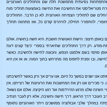
 שהתפתחות נסיגתית מתמשכת חלה שם והתהליכים האורגניים
ורח מטריאליסטי את החשיבה ואת החישה באמצעות תהליכי מוח
 החלים שם לתהליכי הצמיחה האורגנית. לא כן הדבר. התהליכים
ומרי, להתפורר תחילה, להיהרס קודם כל, ואז מתהווה תהליך
 באופן חיצוני. הישות האנושית חושבת. היא חשה בחושיה. אולם
תת-מודע. רק דרך התהליכים שתיארתי בספרי 'כיצד קונים דעת
אופן סתמי בשם אלמנט הנפש, והכוונה לחישה ולחשיבה. כאשר
, ובו זמנית לתפוס מה מתרחש בתוך המוח. או אז אין היא
.
ותנו אנו ישנים במשך כל היום. אנו ערים אך ורק באשר לחשיבתנו
. כי מכירים אנו רק את המחשבות ואת הרעיונות של רצייתנו. אין
יי השינה שלנו מרגע ההירדמות ועד רגע היקיצה. אולם אם נשאל:
נתיב העובר דרך הראש, דרך חישה וחשיבה, אלא רק לעבר הנתיב
תח במהלך שלבי אבולוציה ממושכים וייתר האורגניזם נתווסף