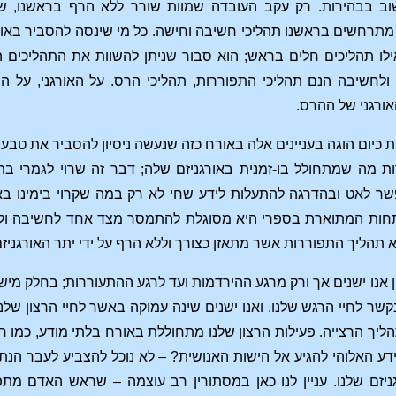
חשוב בבהירות. רק עקב העובדה שמוות שורר ללא הרף בראשנו,
מתרחשים בראשנו תהליכי חשיבה וחישה. כל מי שינסה להסביר בא
 אילו תהליכים חלים בראש; הוא סבור שניתן להשוות את התהליכים
לחשיבה הנם תהליכי התפוררות, תהליכי הרס. על האורגני, על הח
ורגני של ההרס.
 כיום הוגה בעניינים אלה באורח כזה שנעשה ניסיון להסביר את טבעם
דות מה שמתחולל בו-זמנית באורגניזם שלה; דבר זה שרוי לגמרי ב
פשר לאט ובהדרגה להתעלות לידע שחי לא רק במה שקרוי בימינו ב
ת המתוארת בספרי היא מסוגלת להתמסר מצד אחד לחשיבה ולחישה
 תהליך התפוררות אשר מתאזן כצורך וללא הרף על ידי יתר האורגניזם
ן אנו ישנים אך ורק מרגע ההירדמות ועד לרגע ההתעוררות; בחלק מיש
קשר לחיי הרגש שלנו. ואנו ישנים שינה עמוקה באשר לחיי הרצון שלנו
הליך הרצייה. פעילות הרצון שלנו מתחוללת באורח בלתי מודע, כמו ח
 ידע האלוהי להגיע אל הישות האנושית? – לא נוכל להצביע לעבר ה
ניזם שלנו. עניין לנו כאן במסתורין רב עוצמה – שראש האדם מתפ