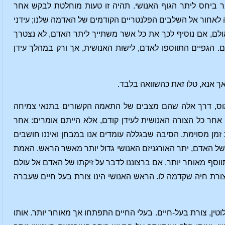
ר ביחס ליתר הגוף האנושי. תהיה זו טעות מוחלטת לבקש אחר
 לאחור אל השלבים הפלנטריים הקודמים של האדמה שלנו; עידני
ם, אם נוסיף לכך את כל אשר משתייך ליתר האדם, לא נצטרך
ם. הגפיים התווספו לאדם, לישות האנושית, אך ורק במהלך עידן
אך אנא, טלו זאת כהשוואה בלבד.
מוס, דרך אלה שהם מצבים של התאמה הקשורים בתנאי צמיחה
 אחר כל הצורה האנושית לעידן קודם, אלא הייתם אומרים: אחר
זמן מסוימת. הסיבה שבגללה עומדים אנו במבחן ואיננו חושבים
של האדם, יתר האורגניזם האנושי גדול יותר מאשר הראש. האמת
סף מאוחר יותר. אם ברצוננו לדבר על זיקתו של האדם אל עולם
צורת חיה שקדמה לו. הראש האנושי הינו צורת בעל חיים שעברה
וטין, צורת בעל-חיים. בעלי החיים התפתחו אך מאוחר יותר. אותו