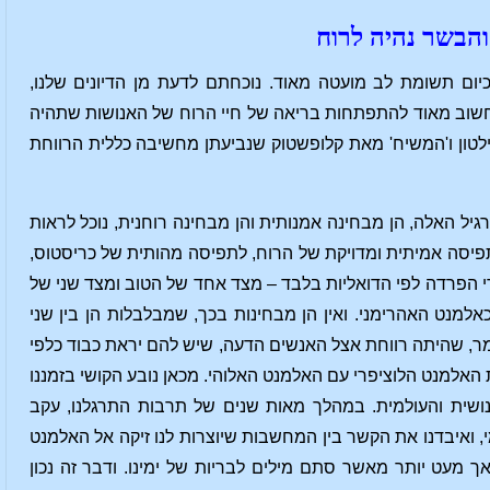
והבשר נהיה לרוח
יום תשומת לב מועטה מאוד. נוכחתם לדעת מן הדיונים שלנו,
. חשוב מאוד להתפתחות בריאה של חיי הרוח של האנושות שתהיה
מילטון ו'המשיח' מאת קלופשטוק שנביעתן מחשיבה כללית הרווחת
ל האלה, הן מבחינה אמנותית והן מבחינה רוחנית, נוכל לראות
לתפיסה אמיתית ומדויקת של הרוח, לתפיסה מהותית של כריסטוס,
ידי הפרדה לפי הדואליות בלבד – מצד אחד של הטוב ומצד שני של
למנט האהרימני. ואין הן מבחינות בכך, שמבלבלות הן בין שני
מר, שהיתה רווחת אצל האנשים הדעה, שיש להם יראת כבוד כלפי
למנט הלוציפרי עם האלמנט האלוהי. מכאן נובע הקושי בזמננו
ושית והעולמית. במהלך מאות שנים של תרבות התרגלנו, עקב
 ואיבדנו את הקשר בין המחשבות שיוצרות לנו זיקה אל האלמנט
אך מעט יותר מאשר סתם מילים לבריות של ימינו. ודבר זה נכון