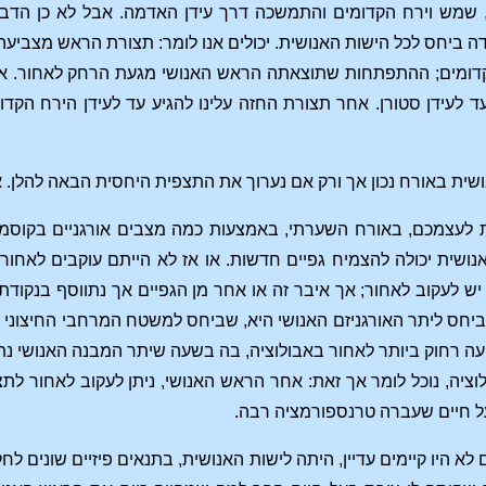
, שמש וירח הקדומים והתמשכה דרך עידן האדמה. אבל לא כן הדב
ה ביחס לכל הישות האנושית. יכולים אנו לומר: תצורת הראש מצביעה
דומים; ההתפתחות שתוצאתה הראש האנושי מגעת הרחק לאחור. אול
ד לעידן סטורן. אחר תצורת החזה עלינו להגיע עד לעידן הירח הקדו
נושית באורח נכון אך ורק אם נערוך את התצפית היחסית הבאה להלן. 
ת לעצמכם, באורח השערתי, באמצעות כמה מצבים אורגניים בקוס
נושית יכולה להצמיח גפיים חדשות. או אז לא הייתם עוקבים לאחור
לעקוב לאחור; אך איבר זה או אחר מן הגפיים אך נתווסף בנקודת 
יחס ליתר האורגניזם האנושי היא, שביחס למשטח המרחבי החיצוני 
 רחוק ביותר לאחור באבולוציה, בה בשעה שיתר המבנה האנושי נתוו
וציה, נוכל לומר אך זאת: אחר הראש האנושי, ניתן לעקוב לאחור לת
ל חיים שעברה טרנספורמציה רבה.
א היו קיימים עדיין, היתה לישות האנושית, בתנאים פיזיים שונים לחל