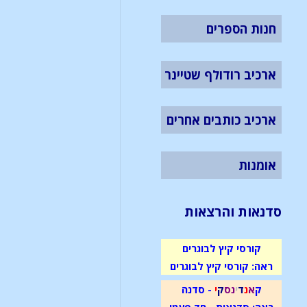
חנות הספרים
ארכיב רודולף שטיינר
ארכיב כותבים אחרים
אומנות
סדנאות והרצאות
קורסי קיץ לבוגרים
ראה: קורסי קיץ לבוגרים
ק
א
נ
ד
י
נ
ס
ק
י
- סדנה
ראה: סדנאות - חד פעמי