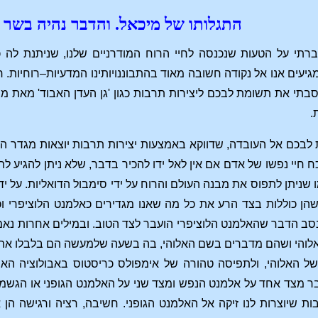
התגלותו של מיכאל. והדבר נהיה בשר 
תי על הטעות שנכנסה לחיי הרוח המודרניים שלנו, שניתנת לה כ
מגיעים אנו אל נקודה חשובה מאוד בהתבוננויותינו המדעיות–רוחיות
 הסבתי את תשומת לבכם ליצירות תרבות כגון 'גן העדן האבוד' מאת 
.
בכם אל העובדה, שדווקא באמצעות יצירות תרבות יוצאות מגדר הרגי
ח חיי נפשו של אדם אם אין לאל ידו להכיר בדבר, שלא ניתן להגיע 
ו שניתן לתפוס את מבנה העולם והרוח על ידי סימבול הדואליות. על 
הן כוללות בצד הרע את כל מה שאנו מגדירים כאלמנט הלוציפרי וכא
נסב הדבר שהאלמנט הלוציפרי הועבר לצד הטוב. ובמילים אחרות נא
לוהי ושהם מדברים בשם האלוהי, בה בשעה שלמעשה הם בלבלו את הא
ל האלוהי, ולתפיסה טהורה של אימפולס כריסטוס באבולוציה האנ
בר מצד אחד על אלמנט הנפש ומצד שני על האלמנט הגופני או הגשמי,
ות שיוצרות לנו זיקה אל האלמנט הגופני. חשיבה, רציה ורגישה הן 