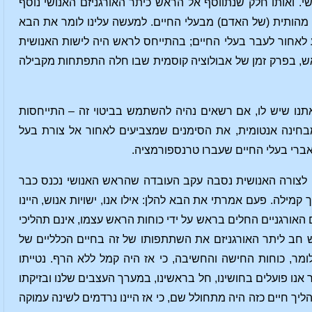
. ואותו חלק שנתווסף אל הראש כיתר האורגניזם האנושי נוסף
ה מהותית (של האדם) מבעלי החיים. למעשה עלינו לומר את הבא
ע לאחור לעבר בעלי החיים; בהתייחס לראש היה לישות האנושית
ראש, בפרק זמן של אבולוציה קוסמית שבו חלה התפתחות מקבילה
ו שיש לו, אם רשאים נהיה להשתמש בביטוי זה – התייחסות
 מבחינה אנטומית, את הסימנים שמצביעים לאחור אל צורת בעל
אברי בעלי החיים שעברו טרנספורמציה.
 לצורה האנושית נסבה עקב העובדה שהראש האנושי נכנס כבר
קמילה. פעם אמרתי את הבא להלן: אילו אנו, ישויות אנוש, היינו
ם האורגניים החלים בראש על ידי כוחות הראש עצמו, אינם תהליכי
ש חב ליתר האורגניזם את השתתפותו של זה בחיים הכלליים של
ומר, כוחות החישה והחשיבה, כי אז היה קמל ללא הרף. נטייתו
אנו פועלים בחושינו, חל בראשינו, במערך העצבים שלנו ובזיקתו
ליך חיים כזה היה מתחולל שם, כי אז היינו נרדמים לשינה עמוקה