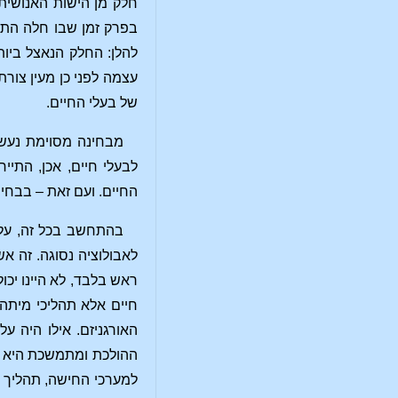
חלק מן הישות האנושית
בפרק זמן שבו חלה התפת
להלן: החלק הנאצל ביות
עצמה לפני כן מעין צור
של בעלי החיים.
מבחינה מסוימת נעשה
לבעלי חיים, אכן, התי
החיים. ועם זאת – בבחי
בהתחשב בכל זה, עלי
לאבולוציה נסוגה. זה אש
ראש בלבד, לא היינו יכו
חיים אלא תהליכי מיתה.
האורגניזם. אילו היה ע
ההולכת ומתמשכת היא למ
למערכי החישה, תהליך המ