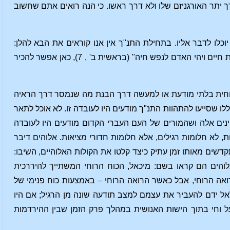
תר האורגניזם שלו ולא דרך ראשו. כי הנה רואים אתם שחשוב
לו לדבר אליו. בתחילת התנ"ך אין אנו קוראים את הבא להלן:
ואלוהים שלח קרן אור אל האדם והאדם נעשה לנפש חיה, אלא קוראים אנו: "ויפח באפיו נשמת חיים ויהי האדם לנפש חיה" (בראשית ב' , 7), כאן אפשר להכיר
רוחית בלתי מודעת או למעשה דרך הבנת מה שנמסר דרך הראיה
ו שסייעו להתהוות התנ"ך מודעים היו לעובדה זו. לא אוכל לתאר
יינים אלה ושהמורים של העם העברי הקדום מודעים היו לעובדה
 לא חלומות רגילים, אלא חלומות חדורי מציאות. אלוהים דיבר
שים מאותו זמן עתיק כיצד קלטו את הקולות האלוהיים, השיבו:
לוהים הם קראו בשם: מיכאל, הכוח הרוחי המשתייך להיררכית
רואה הרוחי, אבל כאשר הרואה הרוחי – באמצעות כוח פנימי של
לאל ידם להעביר את עצמם למצב תודעה שונה מן הרגיל; אם היו
 וחי בתוך הישות האנושית במהלך פרק הזמן שבין ההירדמות