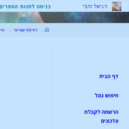
ד
נ
י
א
ל
ז
ה
ב
י
כניסה לחנות הספרים
רודולף שטיינר
הר
דף הבית
חיפוש גוגל
הרשמה לקבלת
עדכונים