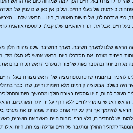
 שהיתה לו צורת בעל חיים הפך למה שמהווה כיום את הראש האנושי
חות בו-זמנית של בעלי החיים. ועל כן אין כאן שום עניין של תולד
ר, כפי שנדמה לנו, של הישות האנושית, הינו – הראש שלה – מצבי
ת בעל חיים. אבל את יתר האורגניזם שלנו קבלנו כתוספת אורגנית ל
 הראש שלנו למערך חשיבה. מערך החשיבה שלנו מהווה חלק מאתנ
יחסות חייתית מוזרה. אם תסתכלו היום בראש אנושי לא תגלו מיד,
נה מקרוב יותר ובהסבר נאות של צורות מערכי הראש תכירו בהם את 
נו להזכיר בו זמנית שהטרנספורמציה של הראש מצורת בעל החיים
ר היה בשלבי אבולוציה קודמים מלא חיוניות וחיים, שרוי כבר בתהליך 
לים מעולם לחיות, היינו גוססים באורח הולך ומתמשך, היות והתהליכי
 הראש האנושי מומרץ לחיים ללא הרף על ידי יתר האורגניזם. הרא
ל הראש להיתמך אך ורק על ידי אותם כוחות שמהווים את מערכיו,כל
ות. יש להחדיר בו, ללא הרף, כוחות חיים. כאשר אנו חושבים, כאשר 
נוגד לתהליך ההולך ומתגבר של חיים וגדילה וצמיחה. היות ואילו תה