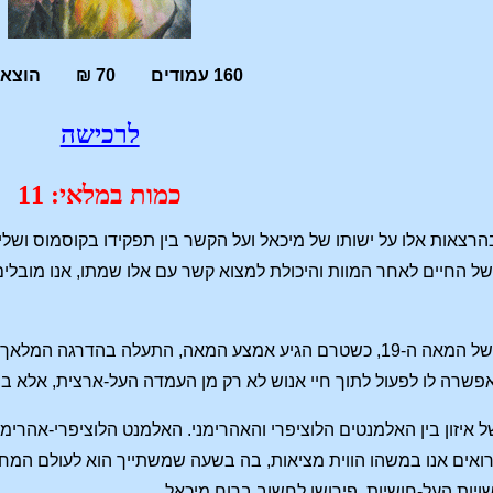
160 עמודים 70 ₪ הוצאת חירות
לרכישה
כמות במלאי: 11
בהרצאות אלו על ישותו של מיכאל ועל הקשר בין תפקידו בקוסמוס ושל
של החיים לאחר המוות והיכולת למצוא קשר עם אלו שמתו, אנו מובלים
"בתחילת שנות ה-40 של המאה ה-19, כשטרם הגיע אמצע המאה, התעלה
פשרה לו לפעול לתוך חיי אנוש לא רק מן העמדה העל-ארצית, אלא 
איזון בין האלמנטים הלוציפרי והאהרימני. האלמנט הלוציפרי-אהרימנ
ואים אנו במשהו הווית מציאות, בה בשעה שמשתייך הוא לעולם המחש
שויות העל-חושיות, פירושו לחשוב ברוח מיכאל….