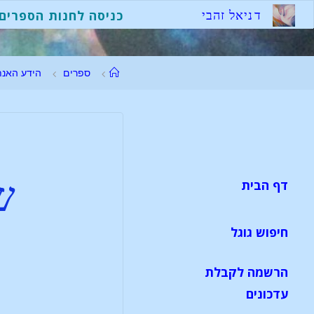
ד
נ
י
א
ל
ז
ה
ב
י
כניסה לחנות הספרים
ספרים
הידע האנת
ש
דף הבית
חיפוש גוגל
הרשמה לקבלת
עדכונים