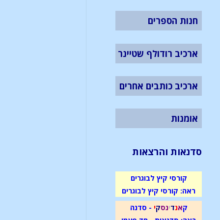
חנות הספרים
ארכיב רודולף שטיינר
ארכיב כותבים אחרים
אומנות
סדנאות והרצאות
קורסי קיץ לבוגרים
ראה: קורסי קיץ לבוגרים
ק
א
נ
ד
י
נ
ס
ק
י
- סדנה
ראה: סדנאות - חד פעמי