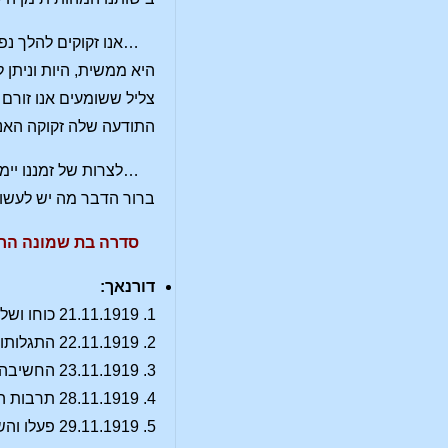
…אנו זקוקים להלך נפ
היא ממשית, היות וניתן
צליל ששומעים אנו זורם 
התודעה שלה זקוקה האנ
…לצרות של זמננו יימ
ברור הדבר מה יש לעשות!
סדרה בת שמונה הר
דורנאך:
21.11.1919 כוחו ושליחותו של מיכאל הצורך בנתינת ערך מחדש לערכים רבים.
22.11.1919 התגלותו של מיכאל והדבר נהיה בשר, והבשר נהיה לרוח.
23.11.1919 החשיבה המיכאלית. ידע האדם כישות על חושית. נתיב מיכאל והאימפולסים העמוקים ביותר בבעיה החברתית.
28.11.1919 תרבות המיסטריות ואימפולס מיכאל. הידע העצמי וחדירתו לשלושת רבדי התודעה.
29.11.1919 פעלו והשפעתו של מיכאל כציר נגדי להשפעה אהרימנית.