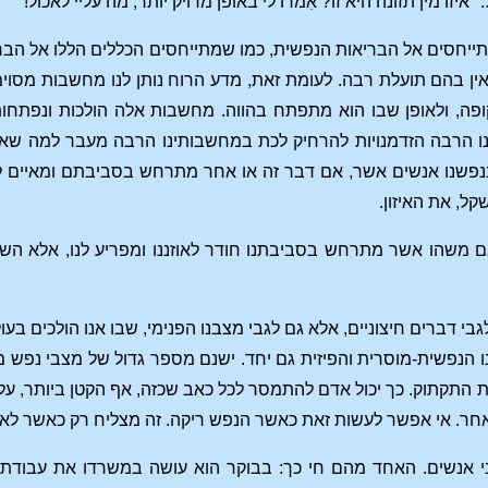
"איזו מין תזונה היא זו? אִמרו לי באופן מדויק יותר, מה עליי לאכול!"
יחסים אל הבריאות הנפשית, כמו שמתייחסים הכללים הללו אל הברי
ן בהם תועלת רבה. לעומת זאת, מדע הרוח נותן לנו מחשבות מסוימ
, ולאופן שבו הוא מתפתח בהווה. מחשבות אלה הולכות ונפתחות בפ
לנו הרבה הזדמנויות להרחיק לכת במחשבותינו הרבה מעבר למה שאנ
בנפשנו אנשים אשר, אם דבר זה או אחר מתרחש בסביבתם ומאיים ל
קל, את האיזון.
ם משהו אשר מתרחש בסביבתנו חודר לאוזננו ומפריע לנו, אלא השא
גבי דברים חיצוניים, אלא גם לגבי מצבנו הפנימי, שבו אנו הולכים ב
ו הנפשית-מוסרית והפיזית גם יחד. ישנם מספר גדול של מצבי נפש מ
התקתוק. כך יכול אדם להתמסר לכל כאב שכזה, אף הקטן ביותר, על 
ר. אי אפשר לעשות זאת כאשר הנפש ריקה. זה מצליח רק כאשר לאדם 
י אנשים. האחד מהם חי כך: בבוקר הוא עושה במשרדו את עבודתו ה