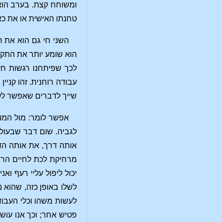
ומשוחח קצת. בערב הוא ש
טחנתו האישית או את כא
השני חי גם הוא את ח
הוא שומע יותר את התקתו
לכך שפיתחנו רגשות חז
עבודה רוחנית. זהו קניין
שייך לדברים שאפשר לקחת
אפשר לומר: מול המוו
לגביה. שום דבר שבעולם
אותה דרך, את אותה הדר
מרחיקת לכת לחיים הרו
יכול ליפול עליי רעף וא
לשלו באופן כזה, שהוא נ
לעשות משהו וכלי העבוד
פטיש אחר; וכך אנו עושי