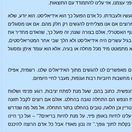
פני עצמנו, אזי עלינו להתמודד עם התוצאות.
ו ולעבודתו. כל אדם הפועל כך הוא אידיאליסט. הוא יודע, שלא
ת מרוצים אם אנו מצליחים להגשים רק חלק מהם. אם אנו מסוגלים
ף האסטרלי, אולם בצורה שונה; זה פועל כך, שהאדם מחדיר את
 בגיל עשרים היה אידיאליסט ולא הלך שבי אחר המטריאליסטים,
 מתמוטט מיד מכל מחלה או בעיה, אלא הוא עומד אֵיתָן ומסוגל
 מאפשרים לנו להגשים מתוך האידיאלים שלנו. רשמית, אפילו
 מחשבות חיוביות רבות וענפות, מעבר לחיי היומיום.
פשית. כתוב בהם, שעל מנת לפתח יציבות, רוגע פנימי ושלוות
ות הנפש הם התחלה טובה בהחלט. אולם אם רוצים לקבל תזונה
טריין וכן הלאה, טובים בהחלט בתור התחלה. אל מול מה שנדרש
ינו לחיות באופן פיזי, על מנת להיות בריאים?" – ועל כך היינו
בקלות לתוך גופך." זה נכון מאוד! אבל כל אדם הרוצה להיכנס