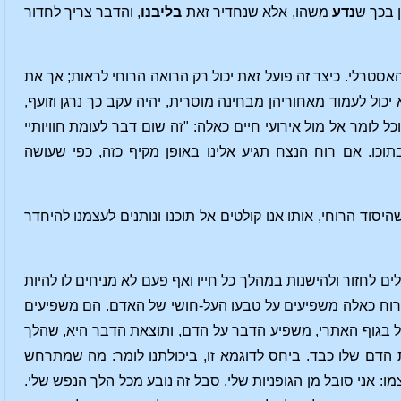
ן בכך ש
נדע
משהו, אלא שנחדיר זאת
בליבנו
, והדבר צריך לחדור
האסטרלי. כיצד זה פועל זאת יכול רק הרואה הרוחי לראות; אך את
כול לעמוד מאחוריהן מבחינה מוסרית, יהיה עקב כך נרגן וזועף,
 לומר אל מול אירועי חיים כאלה: "זה שום דבר לעומת חוויותיי
תוכו. אם רוח הנצח תגיע אלינו באופן מקיף כזה, כפי שעושה
סוד הרוחי, אותו אנו קולטים אל תוכנו ונותנים לעצמנו להיחדר
לים לחזור ולהישנות במהלך כל חייו ואף פעם לא מניחים לו להיות
 רוח כאלה משפיעים על טבעו העל-חושי של האדם. הם משפיעים
ועל בגוף האתרי, משפיע הדבר על הדם, ותוצאת הדבר היא, שהלך
הדם שלו כבד. ביחס לדוגמא זו, ביכולתנו לומר: מה שמתרחש
מו: אני סובל מן הגופניות שלי. סבל זה נובע מכל הלך הנפש שלי.