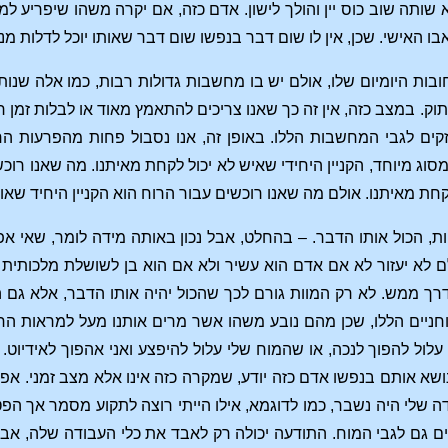
ותה שוב כוס יין והולך לישון. אדם כזה, אם יקרה משהו שיפריע למה
בו האישי. שכן, אין לו שום דבר בנפשו שום דבר שאותו יוכל לדלות 
ובות היומיום שלו, אולם יש בו מחשבות גדולות רבות, כמו אלה שנות
ק. במצב כזה, אין זה כך שאנו צריכים להתאמץ מאוד או לבלות זמן ר
קים לגבי המחשבות הללו. באופן זה, אנו נסבול פחות מהפרעות 
 מסוג מיוחד, הקניין היחידי שאיש לא יכול לקחת מאיתנו. מה שאנו רו
 מאיתנו. אולם מה שאנו רוכשים עבור הרוח הוא הקניין היחיד שאותו 
ת, הכול אותו הדבר. – בהחלט, אבל נכון באותה מידה לומר, שאי 
 לא יעזור לא אם אדם הוא עשיר ולא אם הוא בן לשושלת מלכותית כלש
ך ממש. לא רק המוות גורם לכך שהכול יהיה אותו הדבר, אלא גם הח
חניים הללו, שכן מהם נובע משהו אשר מרים אותנו מעל למראות הח
ני עלול להפוך לנכה, או שהמוח שלי עלול להיפצע ואני אהפוך לאידיו
ושא אותם בנפשו אדם כזה יודע, שמקרה כזה אינו אלא מצב זמני. אפי
ה שלי היה נשבר, כמו לדוגמא, אילו הייתי רוצה לתקוע מסמר אך 
ם גם לגבי המוח. התודעה יכולה רק לאבד את כלי העבודה שלה, אבל ב