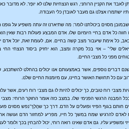
 לאבד את הקניין הרוחני, רגש הנצחיות שלנו לא יופַר. לא מדובר כא
ותיו ישתמרו אצלנו גם מעבר לאובדן כלי העבודה.
 שבמובן מסוים ביכולתנו לומר: מה שתיארנו זה עתה משפיע על גופנו 
ווה כל אדם בחיי היומיום שלו. אדם המבצע פעולות רבות שאין הוא י
ב, כל אימת שיעבור מצב קשה בחיים. אם, לעומת זאת, יוכל אדם יוכל
אלים שלי" – אזי בכל מקרה ומצב, הוא יחזיק ביסוד הנצחי החי ב
טוחים מפני כל מצבי החיים.
 ישנם דברים נוספים, אשר באמצעותם אנו יכולים בהחלט להשתכנע, שהי
וב עם כל תחושת האושר בחיינו, עם מיומנות החיים שלנו.
ות מצבי רוח טובים, כך יכולים להיות לו גם מצבי רוח רעים, אשר עלו
כל המבנה הרגשי הפנימי שלו. במצב כזה אומר החוקר הרוחי: מצבי
ם חותם בגוף הפיזי ופועלים על הדם. דרך כך שהֲלַךְ־נפש מסוים פ
 לאדם להרגיש שמח במשך כל חייו, מפריע למחזור הדם ועושה את 
י ומשפיע עליו. גם אדם שאינו רואה רוחי, יכול להבחין בכך ולומר לעצ