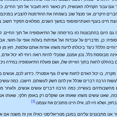
 וגם עבור הקהילה האנושית, רק כאשר היא תעבור אל תוך החיים, כאש
ברים היקרים, אני מנצל שוב בשמחה את ההזדמנות להצביע בפניכם על
וצת חיינו בענף האנתרופוסופי במשך השנים, ממלאים תפקיד חשוב בח
ח גם היום בהתבוננות כזו בזרימתה של התיאוסופיה אל תוך החיים
ופיה: כן, מדברים על עובדות ועל אמיתות בעלות אופי על-חושי, אבל
וחיים הללו? כיצד ביכולתו לדעת משהו אודות אותם עולמות, חוץ מן
אינה מבוססת כלל. נכון אמנם, שמבלי להיות רואה רוחי לא יכול אד
בהחלט לחוות בתוך הווייתו שלו, ושם פועלת התיאוסופיה במידה ניכר
 מקרה, בו יכול האדם לחוות שיש לו גוף אסטרלי. כידוע לכם, אנשים
לעשות הרבה דברים שכלל אין להם חשק לעשותם. חישבו, כמה עושים
ם מחשבותיהם בעשייה; כמה הרבה דברים עושים אנשים, ולאחר מכן
כזה, שאנו עושים משהו שאותו אנו שוקלים רק באופן חלקי, שאותו אנ
[1]
וץ, ושלא היו לנו, אילו היינו מחנכים את עצמנו.
 אנו מתבוננים עליהם במובן מטריאליסטי כאילו אין זה משנה אם אנ