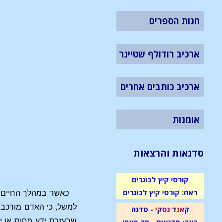
חנות הספרים
ארכיב רודולף שטיינר
ארכיב כותבים אחרים
אומנות
סדנאות והרצאות
קורסי קיץ לבוגרים
ראה: קורסי קיץ לבוגרים
כאשר במהלך החיים ב
למשל, כי האדם מורכב מג
ק
א
נ
ד
י
נ
ס
ק
י
- סדנה
שבעזרת ידע פחות או י
ראה: סדנאות - חד פעמי