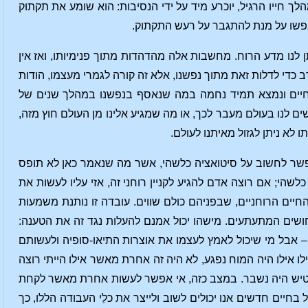
לך חייו הרגיל, יוכרע מיד על ידי הנסיבות: הוא שומע את תקתוק
מנפשו על מנת להתגבר על רעש התקתוק.
ן לנו מדע הרוח. מחשבות אלה מהדהדות מתוך פנימיותו, ואז אין
ב כדי לדלות זאת מתוך נפשנו, אלא זה קורה לגמרי מעצמו, הודות
החיים ונמצא תמיד נחמה במה שנאסף בנפשנו במהלך שנים של
כשים לנו בעולם מעבר לכך, או מה שמגיע אלינו מן העולם חוץ מזה,
לא ניתן לגזול מאיתנו לעולם.
אפשר לחשוב על סיטואציה כלשהי, אשר מה שנאמר כאן לא תופס
הי; אם רוצה אדם להגיע לקניין רוחני זה, אזי עליו לעשות את
יים הרוחניים, שבפניהם כולם שווים. עובדה זו נותנת משמעות
ושים המתעתעים. מישהו יכול אמנם להעלות נגד זה את הטענה:
ט. – אבל מי שיכול לאמץ לעצמו את אוצרות התיאו-סופיה ולעשותם
לו אילו היה המוח נפגע, לא היה זה אחרת מאשר אילו הייתי רוצה
הפטיש היה נשבר. במצב כזה, אי אפשר לעשות אחרת מאשר לקחת
חיים חדשים אנו יכולים לשוב ולייצר את כלֵי העבודה הללו, כך