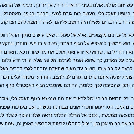
עשייתם או לא. אולם בעיני הרואה הרוחי, אין זה כך. בעיניו של הרוא
בגופנו האסטרלי. מעשה כזה גורם למעין חבטה בגופנו האסטרלי. ו
ושה הרבה דברים שאילו היה חושב עליהם, לא היה מוצא להם הצדקה.
 על עניינים מקצועיים, אלא על פעולות שאנו עושים מתוך הרגל דווק
, הוא ממשיך להשפיע על הגוף האתרי, מטביע בו מעין חותם, ונתקע
ואה רוחי לומר, שהוא לא יודע זאת; אולם את מה שקורה כאן, האדם ח
לים על האדם, כך שהוא אומר לעתים: הלוואי שלא הייתי יודע כלום
יעה לרעה על בריאותו. חשוב עד מאוד שהאדם יתבהר לגבי דברים כאלה
ונית עושה אותנו נרגנים וגורם לנו למצב רוח רע, משרה עלינו דכד
לה ויתכן שהסיבה לכך, כלומר, החותם שהטביע הגוף האסטרלי בגוף הא
ומר: רק הרואה הרוחי יכול לראות את מה שנמצא בגוף האסטרלי, או
רגנים, חסרי עוגן וחסרי אונים מבחינה נפשית, ועם מערכות גופני
כתוצאה ממעשינו, נכנס אל החלק הבלתי נראה שלנו והופך לנגלה לע
ואה הרוחי אכן נכון," יכול בהחלט לראות ולהרגיש באופן זה, שמה שאו