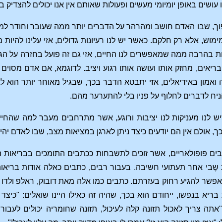
עושים באופן יומיומי מעשים ופעולות שאותם אין אנו יכולים להצדיק ב
, שבו האדם חושב ומהרהר על הדברים יותר ממה שעובר וחודר למעשי
ימוש, אלא רק חלקם. כאשר יש לנו רעיונות גדולים, אזי עלינו להיו
 בהרבה ממה שמאפשרים לנו החיים, אזי גם זה פועל בחזרה על הגו
ריאים, מחזק אותו ועושה אותו רגוע ויציב. לדוגמא, אם אדם מסוים
ואמון באידיאלים, אזי יתבטא הדבר בכך, שבגיל מאוחר יותר הוא לא
יח לדברים לחלוף על פניו בלי להתערער מהם.
 לנו מעניקות לנו יציבות ורוגע, אשר מתרחבים מעבר למה שהחיים
, אולם אין הם יודעים כיצד ניתן לארגן במציאות מצב, שבו לאדם יהיו
ים פופולאריים, אשר זוכים לתשבחות ככתבים התומכים בבריאות הנ
 שֶבי אחר תעתועי חשיבה. בעבור רבים, כתבים כאלה אודות בריא
פשר להגיע רחוק בעזרתם. כתבים כמו אלה מאת דובוק, ראלפ ולדו 
יא בנפשו, ייחודם הוא בכך, שהיה זה כאילו היינו שואלים: "כיצד על
ה צריך לאכול תזונה קלה לעיכול, תזונה שחומריה יכולים לעבור 