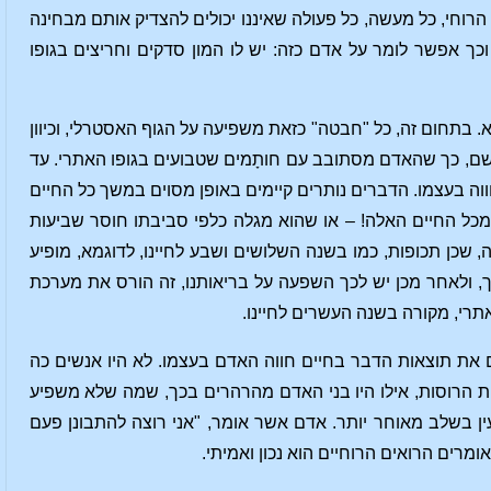
ה הרוחי, כל מעשה, כל פעולה שאיננו יכולים להצדיק אותם מבחינה
כך אפשר לומר על אדם כזה: יש לו המון סדקים וחריצים בגופו
א. בתחום זה, כל "חבטה" כזאת משפיעה על הגוף האסטרלי, וכיוון
 שם, כך שהאדם מסתובב עם חותָמים שטבועים בגופו האתרי. עד
ווה בעצמו. הדברים נותרים קיימים באופן מסוים במשך כל החיים
 מכל החיים האלה! – או שהוא מגלה כלפי סביבתו חוסר שביעות
, שכן תכופות, כמו בשנה השלושים ושבע לחיינו, לדוגמא, מופיע
וך, ולאחר מכן יש לכך השפעה על בריאותנו, זה הורס את מערכת
תרי, מקורה בשנה העשרים לחיינו.
לם את תוצאות הדבר בחיים חווה האדם בעצמו. לא היו אנשים כה
ות הרוסות, אילו היו בני האדם מהרהרים בכך, שמה שלא משפיע
ין בשלב מאוחר יותר. אדם אשר אומר, "אני רוצה להתבונן פעם
מרים הרואים הרוחיים הוא נכון ואמיתי.