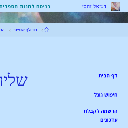
ד
נ
י
א
ל
ז
ה
ב
י
כניסה לחנות הספרים
רודולף שטיינר
הר
שליח
דף הבית
חיפוש גוגל
הרשמה לקבלת
עדכונים