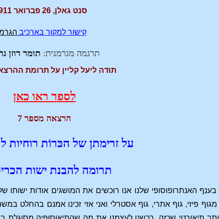
סנט גאלן, 26 פברואר 1911
קישור למקור בארכיב
הגרמנ
תרגמה מגרמנית:
תומר רוזן גר
תודה ליעל קליין על תרומת ההרצא
לספר ראו כאן
הרצאה מספר 7
על זרימתן של הכּרוֹת רוחיות ל
תרומה להבנת ישות הכרי
ענף האנתרופוסופי שלנו אנו רוכשים את המושגים אודות ישותו של
וף פיזי, גוף אתרי, גוף אסטרלי ואני אזי זכינו אמנם בהחלט במשהו 
ותר תיאורטי שכזה, רכשנו לעצמנו את מה שהתיאוסופיה מסוגלת 