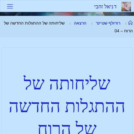
ד
נ
י
א
ל
ז
ה
ב
י
רודולף שטיינר
הרצאה
שליחותה של ההתגלות החדשה של
הרוח – 04
שליחותה של
ההתגלות החדשה
של הרוח