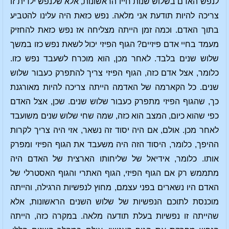
לנפש האדם בשלוש שנות חייו הראשונות, אלא שלנפש ילדית זו
צריכה להיות תודעת אני מלאה. נפש כזאת היה עלינו להטביע
בתוך האדם. וכמה זמן הייתה מצליחה אז נפש כזאת להחזיק
מעמד בחיי אדם פיזיים? הגוף הפיזי יכול לשאת נפש כזו במשך
שלוש שנים בלבד. לאחר מכן, הוא מוכרח לשעבד נפש כזו.
כלומר, אצל אדם כזה, הגוף הפיזי צריך להתפרק כעבור שלוש
שנים. כל הקארמה של האדמה הייתה צריכה להיות מאורגנת
כך, שהגוף הפיזי מתפרק כעבור שלוש שנים. שכן, אצל האדם
כפי שהוא כיום, המצב הוא כזה, שמה שחי שלוש שנים משועבד
לאחר מכן. אולם, אם היה יסוד זה נשאר, אזי היה צריך לקרות
ההיפך, כלומר, היסוד הזה היה משעבד את הגוף הפיזי ומפרק
אותו. כלומר, אידיאל של שליחותו הארצית של האדם היה
מתממש רק אם הגוף הפיזי, הגוף האתרי והגוף האסטרלי של
האדם היו נשארים בפני עצמם, מחוץ לנפשיות הרגילה, והייתה
מוכנסת לתוכם הנפשיות של שלוש השנים הראשונות, אלא
שהייתה זו נפשיות בעלת תודעה מלאה. במקרה כזה, הייתה