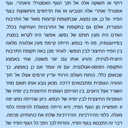
דחף או תשוקה אלה אל תוך הגוף האסטרלי והאתרי, וגוף
אסטרלי ואתרי אלה הטביעו אז את הדחפים והתשוקות בגוף
הפיזי. על כן, אנו נמצא, שבתקופות קדומות מאוד של התרבות
המצרית, אולם גם בתקופות של התרבויות העתיקות בכלל,
האדם היה מעֵין חותם של נפשו. אפשר היה לקרוא במצח,
בפיזיוגנומיה, מה חי בנפש. הייתה קיימת מעין אנלוגיה מלאה
בין הפיזי החיצוני לבין הנפשי. לאחר מכן באה תקופת התרבות
היוונית-לטינית, והגיע אותו עַם יווני משונה, שחי באמצע
התקופה הפוסט-אטלנטית. עם זה עומד אם כן באמצע, כך
שבאופן כללי, כוחות העולם הרוחי עדיין זורמים אצלו אל תוך
ההוויה הגופנית ומתבטאים דרכה. מכאן נובע אותו תואַם מוזר
השורר אצל היוונים, בין הווייתם הגופנית החיצונית בין יופיה של
הגופניות החיצונית לבין יופיה של הנפש. כיוון שהייתה נפש יפה
זו חופשייה מן הגוף הפיזי, היא הייתה מסוגלת להיפתח כלפי
מעלה, כלפי ההיררכיות. ההיררכיות שלחו את כוחותיהן פנימה.
דבר זה התבטא בגוף הפיזי, והודות לכך הפך כל הגוף הפיזי של