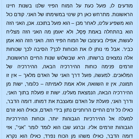
מודעים לו, פועל כעת על המוח הפיזי שלנו בשנות חיינו
הראשונות. מתרחש כאן רק שינוי במשימתו של האני. קודם כול
הוא משפיע עלינו, לאחר מכן – הוא פועל בתוכנו. אכן, האני הזה
הוא בהתחלה באמת פָּסָל, ולא יאומן מה האני הזה מצליח
לעשות, אפילו בעיצובו של המוח הפיזי הזה. האני הזה הוא אמן
כביר. אבל מי נותן לו את הכוחות לכך? הסיבה לכך שכוחות
אלה נמצאים ברשותו, היא שבשלוש שנות החיים הראשונות,
זורמים פנימה כוחות ההיררכיה הבאה, ההיררכיה של
המלאכים. למעשה, פועל דרך האני של האדם מלאך – אין זו
תמונה, אין זו השוואה, אלא אמת לאמיתה – כלומר, ישות מן
ההיררכיה הבאה, הנמצאת מעלינו. ישות זו פועלת בתוך האני,
ודרך האני, פועלת על האדם ומעצבת את דמותו. דומה הדבר,
כאילו כל זרם החיים הרוחניים נתון בידי האדם, וכאילו הוא זורם
למעלה אל ההיררכיות הגבוהות יותר, וכוחות ההיררכיות
הגבוהות זורמים אליו. וברגע שבו הוא לומד לומר "אני", אזי
דומה הדבר, כאילו משהו מן הכוח נפרד, כאילו הוא נקרא