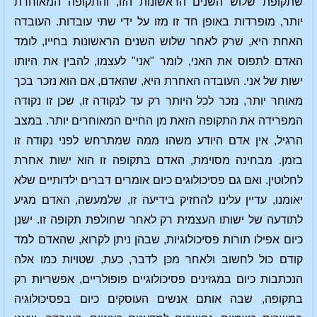
שתקופת שלוש השנים הראשונות הזו, והתקופה המאוחרת
יותר, מופרדות באופן חד זו מזו על ידי שתי עובדות. העובדה
האחת היא, שרק לאחר שלוש השנים הראשונות בחייו, לומד
האדם לתפוס את האני, לומר "אני" לעצמו, להבין את היותו
ישות של אני. העובדה האחרת היא, שהאדם, אם הוא נזכר בכך
מאוחר יותר, נזכר לכל היותר רק עד לנקודה זו, שכן זו נקודה
המפרידה את התקופה הזאת מן החיים המאוחרים יותר. במצב
הרגיל, אין אדם היודע משהו ממה שמתרחש לפני נקודה זו
בזמן. מבחינה מסוימת, האדם בתקופה זו הוא ישות אחרת
לחלוטין. ואם גם פסיכולוגים כיום אומרים דברים ילדותיים שלא
יאומנו, עדיין עלינו להחזיק בידיעה זו, שלמעשה, האדם מגיע
לתודעה של ישותו העצמית רק לאחר שחולפת תקופה זו. ישנן
כיום אפילו תורות פסיכולוגיות, שבהן ניתן לקרוא, שהאדם למד
קודם כול לחשוב ולאחר מכן לדבר, כעת, שטויות כמו אלה
הנכתבות כיום במגזינים פסיכולוגיים פופולריים, אפשריות רק
בתקופה, שבה אותם אנשים העוסקים כיום בפסיכולוגיה