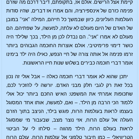
קיימת אצל הרישים. אולם אז, בתקופתם, דיבר דרכם מה שזרם
פנימה כזרם של אינספירציה, והם אמרו אז דברים, שהיו סודות
העולמות העליונים, כיוון שבמשך כל חייהם, המילה "אני" במובן
של האדם של היום מעולם לא עלתה, למעשה, על שפתיהם. הם
מעולם לא אמרו "אני". הם נבדלו לכן מן הילד, בכך שלילד היה
כושר דימוי פרימיטיבי. אולם אוצרות החוכמה הגבוהים ביותר
זרמו פנימה אל אותה צורה של חיי הנפש, כאילו היה ילד בימינו
אומר דברי חוכמה כבירים בשלוש שנות חייו הראשונות.
יתכן שהוא לא אומר דברי חוכמה כאלה – אבל אולי זה נכון
בכל זאת רק לגבי חלק מבני האדם. יורשה לי להזכיר לכם,
שתכופות אמרתי את המשפט: האיש החכם ביותר יכול אולי
ללמוד הכי הרבה מן הילד. – ואם, למעשה, אותו אחד המסוגל
בעצמו לראות בעולמות הרוח, פוגש בילד, הניצב בתוך הזרם
העולה אל עולם הרוח, אזי נוצר מצב, שבעבור מי שמסוגל
לראות בעולם הרוח, הילד מהווה – סילחו לי על הביטוי
הטריוויאלי – כמו חיבור טלפוני אל עולמות הרוח. עולם הרוח