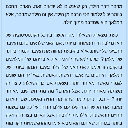
מדבר דרך הילד, רק שאנשים לא יודעים זאת. האדם החכם
ביותר יכול ללמוד הכי הרבה מן הילד. אין זה הילד שמדבר, אלא
המלאך הוא שמדבר מתוך הילד.
כעת, נשאלת השאלה: מהו הקשר בין כל הקונסטיטוציה של
האדם לבין חייו המאוחרים יותר, אם האני שלו אינו סתם האיבר
הרביעי של ישותו, אלא בה-בעת מהווה את האיבר הנמוך ביותר
של מלאך? יכולנו למעשה להזכיר את איבריהם של המלאכים
בתקופה זו, ולמנות את האני של הילד כאיבר הנמוך ביותר של
המלאך. היחסים בין איברי הישות האנושית בגיל זה הם שונים
לגמרי מאשר מאוחר יותר. נשאלת אם כן השאלה: כיצד זה
משתנה מאוחר יותר, אצל האדם? מה מתרחש שם, מאוחר
יותר? – ובכן, ניתן לומר שהזרימה החיה נקטעת שם, האדם
מאבד את הקשר החי שלו עם עולם הרוח. על כן, גם בשנות
החיים הראשונות הללו ניתן להבחין אצל האדם בצורה החזקה
ביותר בכוחות שאותם הוא מביא עימו מההתגשמויות הקודמות