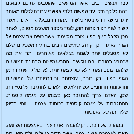
כבר אנשים רבים, אשר המושגים שהוטבעו לתוכם קבועים
בהם כל כך חזק, עד שפשוט בלתי אפשרי עבורם לקלוט מאוחר
יותר מושג חדש נוסף כלשהו. ממה זה נובע? גוף אתרי, אשר
קשור לגוף הפיזי פחות חזק, לומד מספר מושגים מסוים, ולאחר
מכן מקבל הגוף הפיזי צורה מסוימת, אשר כופה את עצמה על
הגוף האתרי. וכך קורה, שאישים רבים בחוגי המשכילים שלנו
לא מסוגלים יותר לשנות בגילאים מאוחרים יותר, את מה
שנטבע במוחם, והם נוקשים וחסרי-גמישות מבחינת המושגים
שלהם. גופם האתרי לא יכול לצאת יותר, לא יכול להשתחרר מן
הגוף הפיזי. רק כוחם, עוצמתם וחודרניותם של המושגים
והרעיונות הרוחניים עשויה לאפשר לאדם להתגבר על נטייה זו.
שכן, האדם צריך להתגבר כאן בעצמו על מגמה קוסמית.
ההתגברות על מגמה קוסמית בכוחות עצמה – זוהי בדיוק
שליחותה של האנושות.
במהותו של דבר, ניתן להבהיר את העניין באמצעות השוואה.
תארו לעצמכם פשוט צמח, אשר חדור בנוזלים, ולכן הוא ירוק