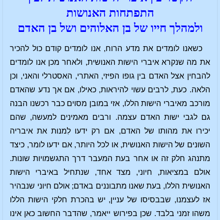
התפתחות האנושות
ולמהלך חייו של בן האלוהים ושל בן האדם
כשאנו לומדים את מדע הרוח, אנו לומדים קודם כול להכיר
את מה שנקרא איברי הישות האנושית, ולאחר מכן אנו לומדים
להבחין אצל האדם בין גופו הפיזי, האתרי, האסטרלי והאני, וכן
הלאה. כעת, לרבים עשוי להיראות, כאילו, אם אך נדע שהאדם
מורכב מאיברי הישות הללו, אזי במובן מסוים כבר רכשנו הבנה
גם לגבי ישות האדם עצמה. ורבים מאמינים למעשה, שהם
יכירו את מהותו של האדם, אם רק ידעו לִמנות את איבריה
השונים של הישות האנושית, או לכל היותר, אם ידעו לומר, כיצד
מתנהג חלק זה או אחר בעת המעבר דרך התגשמויות שונות.
אולם במציאות, חיוני, מצד אחד, שנתחיל באיברי הישות
האנושית הללו, בעת שאנו מתבוננים באדם; אולם חיוני שנבהיר
אז לעצמנו, שבבסיסו של עניין, יש בהכרת חלקי הישות הללו
משהו זמני בלבד. שכן בפירוש ייאמר, שהדבר החשוב כאן אינו