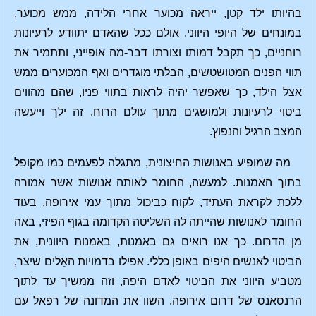
בהיותו ילד קטן, ייראה מכוער אחרי הלידה, ממש מכוער,
במונחים של היופי היווני. אולם ככל שהאדם יתוודע לרעיונות
רוחניים, כך תקבל דמותו וצורתו דבר-מה אופייני, ותתמיר את
תווי הפנים המטושטשים, הבלתי מוגדרים ואף המכוערים ממש
אצל הילד, כך שאפשר יהיה לראות בתווי פניו, שהם מהווים
ביטוי לרעיונות ולמושגים מתוך עולם הרוח. זה ילך וייעשה
המצב הרגיל והנפוץ.
מה שמופיע באנושות החיצונית, מתגלה לפעמים כמו מקופל
בתוך האמנות. למעשה, החומר לאותה אנושות אשר אמורה
ללכת לקראת העתיד, לקוח כביכול מתוך עמי אירופה, בעוד
החומר לאנושות שהייתה לה השליטה הקדומה בגוף הפיזי, באה
מן הדרום. כך אנו רואים גם באמנות, באמנות היוונית, את
הביטוי לאנשים היפים באופן כללי. אפילו בדמויות האֵלים שיצר,
מטביע היווני את הביטוי לאדם היפה, וזה ממשיך עד לתוך
הרנסאנס של דרום אירופה. השוו את המדונה של רפאל עם