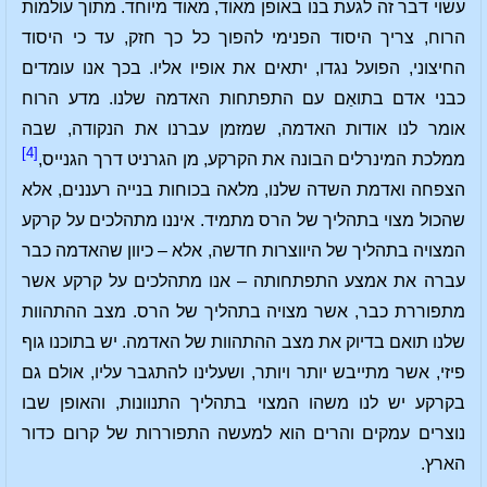
עשוי דבר זה לגעת בנו באופן מאוד, מאוד מיוחד. מתוך עולמות
הרוח, צריך היסוד הפנימי להפוך כל כך חזק, עד כי היסוד
החיצוני, הפועל נגדו, יתאים את אופיו אליו. בכך אנו עומדים
כבני אדם בתואַם עם התפתחות האדמה שלנו. מדע הרוח
אומר לנו אודות האדמה, שמזמן עברנו את הנקודה, שבה
[4]
ממלכת המינרלים הבונה את הקרקע, מן הגרניט דרך הגנייס,
הצפחה ואדמת השדה שלנו, מלאה בכוחות בנייה רעננים, אלא
שהכול מצוי בתהליך של הרס מתמיד. איננו מתהלכים על קרקע
המצויה בתהליך של היווצרות חדשה, אלא – כיוון שהאדמה כבר
עברה את אמצע התפתחותה – אנו מתהלכים על קרקע אשר
מתפוררת כבר, אשר מצויה בתהליך של הרס. מצב ההתהוות
שלנו תואם בדיוק את מצב ההתהוות של האדמה. יש בתוכנו גוף
פיזי, אשר מתייבש יותר ויותר, ושעלינו להתגבר עליו, אולם גם
בקרקע יש לנו משהו המצוי בתהליך התנוונות, והאופן שבו
נוצרים עמקים והרים הוא למעשה התפוררות של קרום כדור
הארץ.