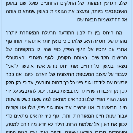
שלו. הגרעין המהותי של החלקים הרוחניים פועל שם באופן
האינטנסיבי ביותר, ומעצב את הגופניות באופן שמתאים אותה
אל ההתגשמות הבאה שלו.
מה היחס בין זה לבין התודעה הרגילה המאוחרת יותר?
מהותו של יחס זה היא, שלאדם כיום אין יותר אותו גוף, אותו גוף
אתרי עם יחסיו אל הגוף הפיזי, כפי שהיו לו בתקופתם של
הרישים הקדושים. באותה תקופה, לגוף האתרי והאסטרלי
נשאר במשך כל החיים אותו יחס נורַש, אשר איפשר ל"אני"
לעבוד על עיצוב המעטפת החיצונית של האדם. כיום, אנו כבר
יורשים עם לידתנו גוף פיזי כל כך דחוס ותובעני, עד כי רק חלק
קטן מן העבודה שהייתה מתבצעת בעבר, יכול להתבצע על ידי
האני. הגוף הפיזי שלנו כבר אינו מותאם למה שאנו בשלוש שנות
חיינו הראשונות. אנו יורשים את אותו גוף פיזי, שלו אנו זקוקים
עבור שנות חיינו המאוחרות יותר, וגוף פיזי זה אינו מתאים כדי
לכוון את העין אל עולמות הרוח. הילד לא יודע מה זורם למטה,
והעומדים סביבו בוודאי שאינם יודעים זאת, שכן הגוף הפיזי