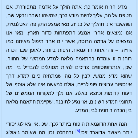
מדע הרוח אומר כך: אתה הולך על אדמה מתפוררת. אם
תטפס על הר, עליך להיות מודע לכך, שמשהו נשבר ונבקע שם,
ושהשבר אינו תהליך של בנייה. מאז אמצע התקופה האטלנטית,
אנו נמצאים אחרי אמצע התפתחות כדור הארץ. מאז אנו
נמצאים על אדמה הרוסה, אשר יום אחד תיפול מאיתנו כמו
גווייה. – זוהי אחת הדוגמאות היפות ביותר, לאופן שבו הכרה
רוחנית זו עומדת בהתאמה מלאה למדע הממשי של ההווה.
שכן, אנתרופוסופים צריכים להיות מסוגלים להבדיל בין מה
שהוא מדע ממשי, לבין כל מה שמתחזה כיום למדע דרך
אינספור ערוצים פופולריים, אולם למעשה אינו אלא אוסף של
דעות קדומות וכיוצא באלה. אם נלך למקורות הממשיים של
תחומי המדע השונים, אזי נגיע לתובנה, שקיימת התאמה מלאה
בין הכרה רוחנית לבין המדע.
הנה אחת הדוגמאות היפות ביותר לכך. שכן, אין גיאולוג יסודי
[5]
יותר מאשר אדוארד זיס,
ובהחלט נכון מה שאומר גיאולוג