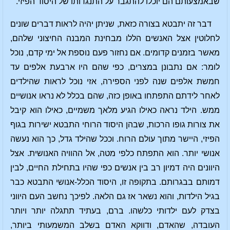
שבאמצעותם הם יוכלו להתגבר על התנגדותו של היסוד הפיזי.
דבר זה יתבטא בצורה כזאת, שניתן יהיה לראות דברים שונים
לחלוטין אצל האנשים הללו מבחינת המבנה החיצוני שלהם,
מאשר בזמנים קדומים. אם נחזור פעם נוספת אל ימי קדם, נוכל
לומר: אם נתבונן במצרים, כפי שהם היו ארבעת אלפים עד
חמשת אלפים שנה לפני הספירה, אזי נוכל לראות שהילדים
לאחר לידתם התפתחו באופן כזה, שהם בכלל לא נראו אנושיים
ממש. הילד נראה כאילו הגיע מלאך משמיים, כאילו הוא קיבל
את צורות גופו הרכות, שבהן היסוד הרוחי התבטא ישירות בגוף
הפיזי, היישר מתוך עולם הרוח. וככל שהילד גדל, כך הוא נעשה
אנושי יותר. הוא התפתח כלפי מטה, אל ההוויה האנושית. אצל
היוונים היה דמיון רב בין אנשים כפי שהיו בתחילת החיים, לבין
דמותם בבגרותם. בתקופה זו, היסוד הכלל-אנושי התבטא כבר
בגיל הילדות, והוא נשאר אז גם הלאה. לפיכך נחשב העם היווני
בצדק לעם ילדותי כלשהו. ברם, בעתיד תתגלה יותר ויותר
העובדה, שהאדם, ודווקא האדם בשלב המשמעותי ביותר,