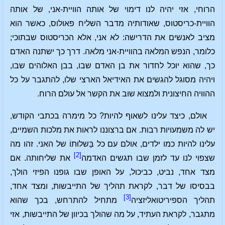
הרוחי, אזי יהיה לנו דימוי של אותה הוויית-אני, של אותה
הוויית-כריסטוס, שאודותיה מדבר השליח פאולוס, כאשר הוא
מציב לאנשים את הדרישה: לא אני, אלא הכריסטוס שבתוכי;
כלומר, הנפש המלאה בהוויית-אני מלאה. דרך כך ישתנה האדם
כך, שהוא יוכל לחדור את בן האדם שבו, בבן האלוהים שבו,
ויהיה מסוגל להגשים את האידיאל הארצי שלו, להתגבר על כל
ההוויה החיצונית ולמצוא שוב את הקשר אל עולם הרוח.
אולם, כיצד עלינו לשאוף להיות? כל מימרה בכתבי הקודש,
יש לה משמעויות רבות. אם ברצוננו לראות את מלכות השמיים,
עלינו להיות כמו ילדים, אולם עם כל בַּשלוּתוֹ של האני. זהו מה
[2]
שצפוי לנו עד לזמן שבו תגשים האדמה
את שליחותה. אם
מצד אחד, נביט, כביכול, על האופן שבו גופנו הפיזי הולך,
בבסיסו של דבר, לקראת תהליך של התייבשות, ומצד אחד,
[3]
תהליך הספיריטואליזציה
מתחיל להתרחש, בכך שהוא
מתגבר, לקראת העתיד, על מה שהולך בכיוון של התייבשות, אזי