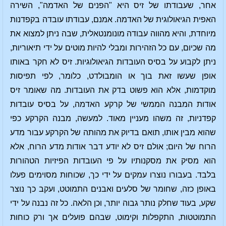
אחר, שעבודתו של זיס היא "הפנים של האדמה", השירה
האפית הגיאולוגית של האדמה. אמנם, עבודתו עובדה בקפדנות
מיוחדת, והיא מהווה עבודה מונומנטאלית, שבה ניתן למצוא את
מה שכיום, עם כל הזהירות ומבלי להיות מוטים על ידי תיאוריות,
ניתן לקבוע על בסיס העובדות הגיאולוגיות. זיס לא חקר באותו
אופן שעשו זאת בוך או הומבולדט, כלומר, לפי תפיסות
מוקדמות, אלא הוא פשוט בדק את העובדות. מה שאומר זיס
אודות המבנה הממשי של קרקע האדמה, על בסיס עובדות
קפדניות, זה משהו מעניין מאוד. למעשה, מבנה הקרקע כפי
שהוא מבין אותו, תואם בדיוק את מהותה של הקרקע עבור מדע
הרוח של היום; אולם זיס לא יודע דבר אודות מדע הרוח, אלא
הוא מסיק את מסקנותיו על פי העובדות הפיזיות הטהורות
בלבד. בעבורו נוצרו עמקים על ידי כך, שכוחות מסוימים פעלו
באופן כזה, שחומר של סלעים ואבנים התמוטט, ועקב כך נוצר
שקע, בעוד שחלק נותר גבוה יותר, וכן הלאה. כל זה נבנה על ידי
התמוטטות, התקפלות וקימוט, שבהם פועלים אך ורק כוחות