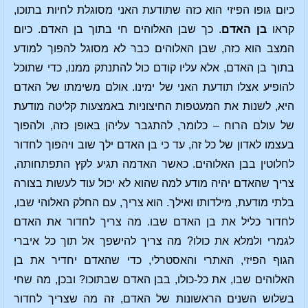
כיום גופו הפיזי הוא כזה שתודעת האני מסוגלת לחיות בתוכו,
קראו
בן האדם
. כך שבן האלוהים חי בתוך בן האדם. כיום
המצב הוא כזה, שבן האלוהים כבר לא מסוגל להפוך למודע
בתוך בן האדם, אלא עליו קודם כול להתנתק ממנו, כדי שתוכל
להופיע אצלו תודעת האני של ימינו. אולם משימתו של האדם
היא, לשנות את המעטפות החיצוניות באמצעות קליטה מודעת
של עולם הרוח – כלומר, להתגבר עליהן באופן כזה, ולהפוך
בעצמו לאדון של כל זה, עד כי בן האדם ילך שוב ויהפוך לחדור
לחלוטין בבן האלוהים. כאשר האדמה תגיע לקץ התפתחותה,
צריך שהאדם יהיה מודע למה שהוא לא יכול עוד לעשות בצורה
בלתי מודעת, מילדותו ואילך. הוא צריך, עם החלק האלוהי שבו,
לחדור כליל את בן האדם שבו. מה צריך לחדור את האדם
לגמרי ולמלא את כולו? מה צריך להישפך אל תוך כל איברי
הגוף הפיזי, האתרי והאסטרלי, כדי שהאדם יחדיר את בן
האלוהים שבו, את כל-כולו, בבן האדם שבתוכו? ובכן, מה שחי
בשלוש השנים הראשונות של האדם, זה מה שצריך לחדור