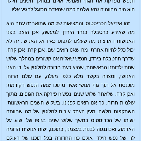
הנפש מפרקת את הגוף האנושי, אולם במהלך השנים הללו,
הוא היה מהווה דוגמא שלמה למה שהאדם מסוגל להגיע אליו.
זהו אידיאל הכריסטוס, והמציאות של מה שתואר זה עתה היא
מה שאירע בהטבלה בנהר הירדן. למעשה, אכן הוצב בפני
האנושות הארצית מה שעלינו לתפוס כאידיאל האנושי. זה לא
יכול כלל להיות אחרת. מה שאנו רואים שם, אכן קרה. אכן קרה,
שדרך ההטבלה בירדן, הנפש שאליה אנו קשורים במהלך שלוש
שנות ילדותנו הראשונות, שהיא כעת חדורה לחלוטין על ידי האני
האנושי, ומצויה בקשר מלא כלפי מעלה, עם עולם הרוח,
מוכנסת אל תוך גוף אנושי אשר מתוכו יצאה הנפש הקודמת;
ואכן קרה, שלאחר שלוש שנים, נפש זו פירקה את הגופים, מתוך
עולמות הרוח. כך אנו רואים לפנינו, בשלוש השנים הראשונות,
השתקפות חלשה, מעין העתק עירום לחלוטין של מה שחוותה
ישותו של הכריסטוס במשך שלוש שנים בגופו של ישוע על
האדמה. ואם ננסה לבנות בעצמנו, בתוכנו, ישות אנושית הדומה
לזו של נפש הילד, אולם כזו החדורה בכל תוכנו של העולם