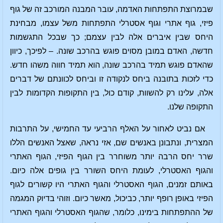
שבמרוצת התפתחות האדמה, עובר המבנה המורכב זה של גוף
פיזי, גוף אתרי וגוף אסטרלי התפתחות משל עצמו, מבחינת
היחס שבין איברים אלה לבין עצמם; כך שבכל התגשמות
חדשה, האדם במובן מסוים פוגש בהרכב שונה. – לפיכך, כיוון
שהאדם פוגש תמיד בהרכב שונה, הוא תמיד חווה משהו חדש.
כדי לזכות בתובנה ביחס לנקודה זו וביחס לכוונתם של דברים
אלה, עלינו רק להשוות, קודם כול, בין התקופות הקדומות לבין
התקופה שלנו.
אם נביט לאחור על האלף הרביעי עד החמישי, על התרבות
המצרית, ונתבונן באנשים שם, אזי נראה, שאצל האנשים הללו
שרר יחס הרבה יותר משוחרר בין הגוף הפיזי, הגוף האתרי
והגוף האסטרלי, לעומת היחס השורר בין גופים אלה כיום.
באותם זמנים, הגוף האסטרלי והגוף האתרי היו קשורים לגוף
הפיזי באופן רופף יותר, כביכול, מאשר כיום. וזוהי בדיוק המגמה
של ההתפתחות בימינו, כלומר, שהגוף האסטרלי והגוף האתרי