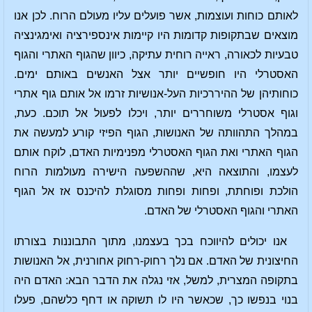
לאותם כוחות ועוצמות, אשר פועלים עליו מעולם הרוח. לכן אנו
מוצאים שבתקופות קדומות היו קיימות אינספירציה ואימגינציה
טבעיות לכאורה, ראייה רוחית עתיקה, כיוון שהגוף האתרי והגוף
האסטרלי היו חופשיים יותר אצל האנשים באותם ימים.
כוחותיהן של ההיררכיות העל-אנושיות זרמו אל אותם גוף אתרי
וגוף אסטרלי משוחררים יותר, ויכלו לפעול אל תוכם. כעת,
במהלך התהוותה של האנושות, הגוף הפיזי קורע למעשה את
הגוף האתרי ואת הגוף האסטרלי מפנימיות האדם, לוקח אותם
לעצמו, והתוצאה היא, שההשפעה הישירה מעולמות הרוח
הולכת ופוחתת, ופחות ופחות מסוגלת להיכנס אז אל הגוף
האתרי והגוף האסטרלי של האדם.
אנו יכולים להיווכח בכך בעצמנו, מתוך התבוננות בצורתו
החיצונית של האדם. אם נלך רחוק-רחוק אחורנית, אל האנושות
בתקופה המצרית, למשל, אזי נגלה את הדבר הבא: האדם היה
בנוי בנפשו כך, שכאשר היו לו תשוקה או דחף כלשהם, פעלו