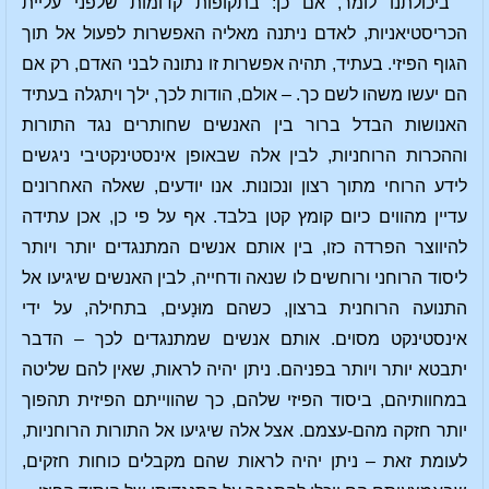
ביכולתנו לומר, אם כן: בתקופות קדומות שלפני עליית
הכריסטיאניות, לאדם ניתנה מאליה האפשרות לפעול אל תוך
הגוף הפיזי. בעתיד, תהיה אפשרות זו נתונה לבני האדם, רק אם
הם יעשו משהו לשם כך. – אולם, הודות לכך, ילך ויתגלה בעתיד
האנושות הבדל ברור בין האנשים שחותרים נגד התורות
וההכרות הרוחניות, לבין אלה שבאופן אינסטינקטיבי ניגשים
לידע הרוחי מתוך רצון ונכונות. אנו יודעים, שאלה האחרונים
עדיין מהווים כיום קומץ קטן בלבד. אף על פי כן, אכן עתידה
להיווצר הפרדה כזו, בין אותם אנשים המתנגדים יותר ויותר
ליסוד הרוחני ורוחשים לו שנאה ודחייה, לבין האנשים שיגיעו אל
התנועה הרוחנית ברצון, כשהם מוּנָעים, בתחילה, על ידי
אינסטינקט מסוים. אותם אנשים שמתנגדים לכך – הדבר
יתבטא יותר ויותר בפניהם. ניתן יהיה לראות, שאין להם שליטה
במחוותיהם, ביסוד הפיזי שלהם, כך שהווייתם הפיזית תהפוך
יותר חזקה מהם-עצמם. אצל אלה שיגיעו אל התורות הרוחניות,
לעומת זאת – ניתן יהיה לראות שהם מקבלים כוחות חזקים,