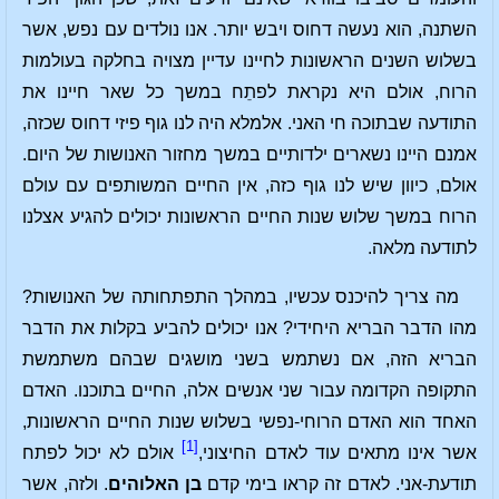
השתנה, הוא נעשה דחוס ויבש יותר. אנו נולדים עם נפש, אשר
בשלוש השנים הראשונות לחיינו עדיין מצויה בחלקה בעולמות
הרוח, אולם היא נקראת לפתֵח במשך כל שאר חיינו את
התודעה שבתוכה חי האני. אלמלא היה לנו גוף פיזי דחוס שכזה,
אמנם היינו נשארים ילדותיים במשך מחזור האנושות של היום.
אולם, כיוון שיש לנו גוף כזה, אין החיים המשותפים עם עולם
הרוח במשך שלוש שנות החיים הראשונות יכולים להגיע אצלנו
לתודעה מלאה.
מה צריך להיכנס עכשיו, במהלך התפתחותה של האנושות?
מהו הדבר הבריא היחידי? אנו יכולים להביע בקלות את הדבר
הבריא הזה, אם נשתמש בשני מושגים שבהם משתמשת
התקופה הקדומה עבור שני אנשים אלה, החיים בתוכנו. האדם
האחד הוא האדם הרוחי-נפשי בשלוש שנות החיים הראשונות,
[1]
אשר אינו מתאים עוד לאדם החיצוני,
אולם לא יכול לפתח
תודעת-אני. לאדם זה קראו בימי קדם
בן האלוהים
. ולזה, אשר