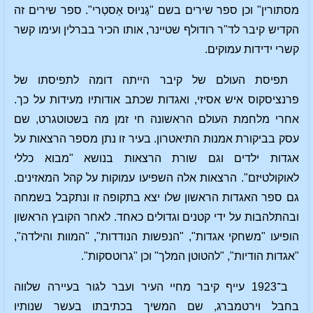
מסתורין" וכן ספר שירים בשם "גֶניוּס אַסטְרי". ספר שירים זה
הקדיש קיבר לד"ר רודולף שטיינר, אותו הכיר בברלין ועימו קשר
קשרי ידידות עמוקים.
תפיסת העולם של קיבר הייתה דומה לתפיסתו של
פרנציסקוס איש אסיזי, ואגדות שכתב אודותיו מעידות על כך.
אחרי מלחמת העולם הראשונה חי זמן מה בשטוטגרט, שם
עסק בביקורת אמנות התיאטרון. בעיר זו נתן מספר הרצאות על
אגדות ילדים וגם שורת הרצאות בנושא "מבוא כללי
לאוקולטיזם". הרצאות אלה השפיעו עמוקות על קהל המאזינים.
גם ספר האגדות הראשון שלו יצא בתקופה זו ונתקבל בשמחה
ובהתלהבות על ידי קטנים וגדולים כאחד. לאחר הקובץ הראשון
הופיעו "משחקי אגדות", "הנפשות הנודדות", "המוות והילדה",
"אגדות הודיות", "להטוטן המלך" וכן "גרוטסקות".
ב־1923 עייף קיבר מחיי העיר ועבר לגור בעיירה שלווה
בחבל וירטמברג, שם המשיך בכתיבתו בעשר שנותיו