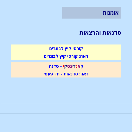
אומנות
סדנאות והרצאות
קורסי קיץ לבוגרים
ראה: קורסי קיץ לבוגרים
ק
א
נ
ד
י
נ
ס
ק
י
- סדנה
ראה: סדנאות - חד פעמי