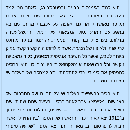
הוא למד בגימנסיה בריגה ובפטרסבורג, ולאחר מכן למד
פילוסופיה באוניברסיטת לייפציג. שהותו שם הייתה עבורו
תקופה מאושרת, אך גם תקופה של אכזבות מרות. שם בא
במגע עם המדע נטול המציאות של המאה התשע־עשרה
בדלותו, בעריצותו ובריקנותו הפנימית. זה עמד בניגוד מוחלט
לרגישותו ולאופיו של הצעיר, אשר מילדותו היה קשור קשר עמוק
ביותר לטבע, ואשר כל חשיבה אנליטית מכאנית, כל דוגמאטיות
נוקשה וכל התנשאות אינטלקטואלית היו זרים לו. הוא החליט
להפסיק את לימודיו כדי להתפנות יותר למחקר של העל־חושי
בצורותיו השונות.
הוא הכיר בהשפעת העל־חושי על החיים ועל התרבות של
האנושות. מלייפציג עבר לאזור ברלין, ובעשר שנות שהותו שם
הוציא את כתביו הראשונים – שירים, נובלות וסיפורי צפון.
ב־1912 יצא לאור הכרך הראשון של הספר "בין החיות", אשר
הביא לו פרסום רב. מאוחר יותר יצא הספר "שלושה סיפורי