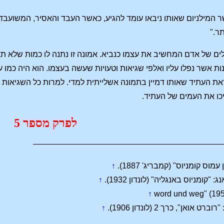
שר המילניום שאותו ניבאו עומד להגיע, כאשר העבד והאסיר, המשועבדי
תר."
ים של אדם המחשיב את עצמו כנביא. אמונה זו נתנה לו כמות שלא תאו
נות אשר נפלו עליו ואלפי שגיאות וטעויות שעשה בעצמו. הוא היה כמ
את העתיד שאותו דמיין בתמונה אשלייתית למדי. למרות כל השגיאות ש
כו את העמים של העתיד.
לפרק מספר 5
————————————————————————
מוס קומניוס" (קמבריג' 1887).
↑
 "קומניוס באנגליה" (לונדון 1932).
↑
↑
אן", כרך 2 (לונדון 1906).
↑