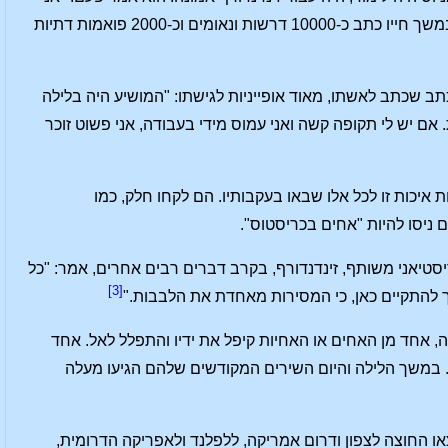
אומר בזה שאין כריסטיאניות ללא קהילה." עבודתו אינה מסתכמת בכתיבת ספרים מלומדים. במשך חייו כתב כ-10000 דרשות ונאומים וכ-2000 פואמות דתיות
תב שכתב לאשתו, מאוד אופייניות לגישתו: "המושיע היה בלילה
אם יש לי תקופה קשה ואני עמוס מידי בעבודה, אני פשוט זוכר
ת איכות זו לכל אלו שבאו בעקבותיו. הם לקחו חלק, כמו
 ניסו להיות "אחים בכריסטוס".
ס כריסטיאני משותף, זינדנדורף, בקרב דברים רבים אחרים, אמר: "כל
[3]
 להתקיים כאן, כי המסירות מאחדת את הלבבות."
, אחד מן האחים או האחיות קיפל את ידיו והתפלל לאל. אחד
. במשך הלילה והיום השירים המקודשים שלהם הגיעו מעלה
 החוצה לצפון ודרום אמריקה, ללפלנד ולאפריקה הדרומית,