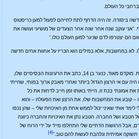
ברחבי כל העולם.
חדשה ביסודה. זה היה הדחף לתת לחייהם לפעול למען כריסטוס
ודף. "אני עוקב שנה אחר שנה אחר הצעדים של מושיעי ועושה את
 הם יצטרפו לדם שניגר למען העולם כולו."
לו. לא במחשבות, אלא במילים הוא הכריז על אחוות אחים חדשה
רוברט אואן היה אדם שונה לחלוטין. הוא היה אדם של רצון ואנרגיה ובשום אופן לא הוגה דעות. מוקדם מאוד, כנער בן 14, כתב את הרעיונות הבסיסיים שלו,
היה עם אי הרצון הגדול ביותר ואחרי מאבק ארוך במוחי, שהייתי
ת אמונתי בכת זו, הייתי באותו זמן חייב לדחות את כל
לו – קובע את המחשבות שלו, את הרצון ואת הפעולה – והוא
 לימד אותי שאיני יכול לממש אחת מן האיכויות שלי – שהן נכפו
 של הטבע ושל החברה. הטבע נתן את האיכויות והחברה כיוונה
ם, אבל הרגשות הדתיים שלי התחלפו מייד על ידי הרוח של
[4]
ם תשוקה אמיתית ונלהבת לעשות להם טוב."