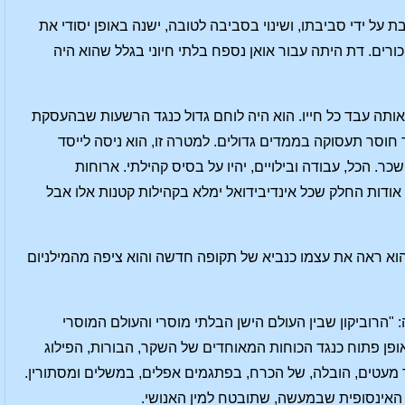
ל ידי סביבתו, ושינוי בסביבה לטובה, ישנה באופן יסודי את
כורים. דת היתה עבור אואן נספח בלתי חיוני בגלל שהוא היה
שאותה עבד כל חייו. הוא היה לוחם גדול כנגד הרשעות שבהעסקת
חוסר תעסוקה בממדים גדולים. למטרה זו, הוא ניסה לייסד
ר. הכל, עבודה ובילויים, יהיו על בסיס קהילתי. ארוחות
ודות החלק שכל אינדיבידואל ימלא בקהילות קטנות אלו אבל
וא ראה את עצמו כנביא של תקופה חדשה והוא ציפה מהמילניום
וביקון שבין העולם הישן הבלתי מוסרי והעולם המוסרי
פן פתוח כנגד הכוחות המאוחדים של השקר, הבורות, הפילוג
טים, הובלה, של הכרח, בפתגמים אפלים, במשלים ומסתורין.
אינסופית שבמעשה, שתובטח למין האנושי.