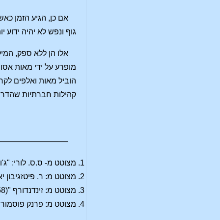
אם כן, הגיע הזמן כא
גוף ונפש לא יהיה ידוע יו
אלו הן ללא ספק, המיל
מופרע על ידי מאות אסו
הוביל מאות ואלפים לקר
קהילות חברתיות שהדרי
————————–
מצוטט מ- ס.ס. לורי: "ג'ון ע
מצוטט מ: ר. פיטזגיבון יאנג:
מצוטט מ: זינדנדורף "word und weg" (1958)
מצוטט מ: פרנק פוסמור: "רוברט או