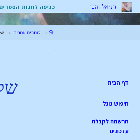
ד
נ
י
א
ל
ז
ה
ב
י
כניסה לחנות הספרים
כותבים אחרים
של
שלו
דף הבית
חיפוש גוגל
הרשמה לקבלת
עדכונים