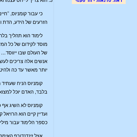
הוא צריך לייחס עצמו וא
כי עבור קומניוס, "חי
הזרעים של הידע, הדת וה
לימוד הוא תהליך בלתי
מוסד לקידום של כל המין
של העולם שבו ייווסד… 
אנשים אלה צריכים לעשו
יותר מאשר עד כה ולהיטי
קומניוס הניח שעתיד 
בלבד, האדם יוכל למצוא את דר
קומניוס לא השיג אף 
כספר הלימוד עבור מיליו
אצל זינדנדורף האימפ