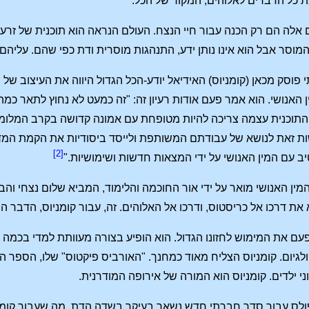
ת כל הדברים לאלוהים, המקור של הכל."
ים אלה הם רק הכנה עבור חיי הנצח. העולם הנראה הוא תוכנית של זרע,
מוסר אבל הוא אינו נותן ידע, התנהגות מוסרית ודת כפי שהם. עליהם 
 פוסק מכאן (קומניוס) האידיאל יודע-הכל הגדול היווה את העיצוב של 
 האנושי. הוא אמר פעם אודות רעיון זה: "זה כמעט לא נחוץ לתאר כמ
התוכנית עצמה צריכה להיות מטופחת עם אמונה קדושה בקרב המלומד
ת זאת לנושא של עבודתם המשותפת ולייסד ביסודיות את הקמת המד
[2]
ב עם המין האנושי על ידי המצאות חדשות ושימושיות."
המין האנושי מואר על ידי אור החוכמה והלימוד, המביא שלום נצחי ו
כו אל כריסטוס, ודרכו אל האלוהים. זה, עבור קומניוס, הדבר הראשון ו-"CESSARIUM
פעם את המימוש לחזונו הגדול. הוא הופיע בצורה מעוותת למדי בכמ
ני ילדים. קומניוס הוא המורה של אירופה המודרנית.
ולס עבור סדר חברתי חדש נשאר בעיקר בשדה הדת. מה שעבור קומניוס 