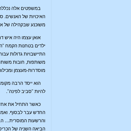
במשפטים אלה נכללת כ
האיכויות של האנשים. סב
משוכנע שבקהילה של אנש
אואן עצמו היה איש ד
ילדים בטחנות הקמח "הש
התיישבויות גדולות עבור
משותפות, חובות משותפי
מוסדרות-מעצמן ומכילות
הוא ייסד הרבה מקומו
להיות "סביב לפינה".
כאשר התחיל את אחד 
החדש עבר לבסוף. ואמת,
והרשעות המוסרית… הבי
הביאה השניה של הכריס