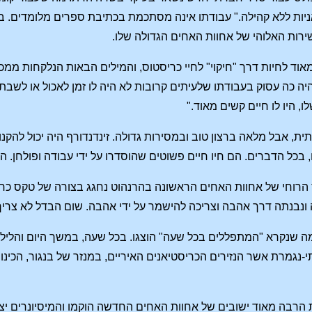
רות האלוהי של אחוות האחים הגדולה שלו.
מאוד לחיות דרך "חיקוי" לחיי כריסטוס, והמילים הבאות הנלקחות ממכ
ה כה עסוק בעבודתו שלעיתים קרובות לא היה לו זמן לאכול או לשבת. 
ו, היו לו חיים קשים מאוד."
תית, אבל מלאה ברצון טוב ובמסירות גדולה. זינדנדורף היה יכול להקנו
בכל הדברים. הם חיו חיים פשוטים שהוסדרו על ידי עבודה ופולחן. הם
1727, היסוד הרוחי של אחוות האחים הראשונה בהרנהוט נחגג בצורה של טק
ונבנתה דרך אהבה וצריכה להישמר על ידי אהבה. שום הבדל לא צריך
מה שנקרא "המתפללים בכל שעה" הוצגו. בכל שעה, במשך היום והלילה
נגמרת אשר הנזירים הכריסטיאנים האיריים, במנזר של בנגור, הכינו
רבה מאוד ישובים של אחוות האחים החדשה הוקמו והמיסיונרים יצאו