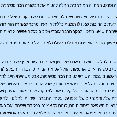
איה ופרס. האחווה המוראבית החלה להטיף את הבשורה הכריסטיאנית 
שים שנבנתה על האיכויות של הלב האנושי. הם לא דבקו בתיאולוגיה 
 לעיתים קרובות שאין לו תוכנית כללית או רעיון מרכזי שאחריו הוא ר
מחה… אני מתכוון לבקר הרבה עובדי אלילים ככל האפשר ולראות האם
 ראשון, מטיף. הוא פתח את לבו ולעולם לא חס על המהות הפנימית ש
כתב כשהיה אדם זקן מאוד, הוא ליקט את הביוגרפיה בדרך הבאה: "זה 
שונים עמוקי-השורש לטובת הכריסטיאניות. אבל משהייתי חייב לתת א
ן היו מבוססות על אותו דימוי אבסורדי, שכל אדם יוצר את האיכויות ש
ני חבריו. ההרהורים שלי קירבו אותי למסקנה שונה מאוד. ההיגיון שלי
ת שלי, והמנהגים שלי נכפו עלי על ידי החברה. ושהייתי לחלוטין ילד
 ראיית השגיאה ביסודותיהם, לזנוח כל אמונה בכל דת שלימדו את האד
עבור כת או מפלגה, או עבור ארץ או צבע, אלא עבור הגזע האנושי וע