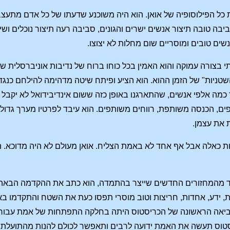
ל הפילוסופיה של אואן. הוא היה משוכנע שדעתו של כל אדם מתעצבת ע
יבה טובה תיצור אנשים ישרים והגונים, סביבה רעה תיצור נוכלים ושי
ים טובים ומוסריים שום מחלות לא יצוצו.
תי בצורה עמוקה והוא האמין בכל כוחו ברוח של נדיבות אוניברסלית 
טניות" של הזמן ההוא. הוא הציע ופיתח שיטה מדהימה להילחם כנגד 
 כמה אלפי אנשים, שהתארגנו באופן כזה ששום אינדיבידואל לא יקבל שכ
ם, הכנסה משותפת, רווחים משותפים. הוא עיבד לפרטיו מערך גדול א
 את עצמן.
ת כאלה אבל אף אחד לא באמת הצליח. אואן מעולם לא היה מדוכא. ה
מהמחזורים החדשים שייצר בהתמדה, הוא כתב את ההקדמה הבאה: "הר
 ידע, אחדות, חריצות וטוב מוסרי תפסו כעת את השטח והתקדמו באו
אה הראשונה של הכריסטוס היתה בחלקה התפתחות של אמת עבור מע
טוס תעשה את האמת ידועה לרבים ותאפשר לכולם להנות מהתועלת ה