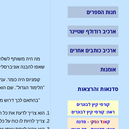
חנות הספרים
ארכיב רודולף שטיינר
ארכיב כותבים אחרים
מה היה משותף לשלושת
שאפו להבנה אוניברסלית
אומנות
קומניוס היה כומר. ענ
סדנאות והרצאות
"הלימוד הגדול". שם הוא
"בהתאם לכך דרוש מן
קורסי קיץ לבוגרים
ראה: קורסי קיץ לבוגרים
הוא צריך לדעת את כל ה
ק
א
נ
ד
י
נ
ס
ק
י
- סדנה
צריך להיות לו כוח על כל
ראה: סדנאות - חד פעמי