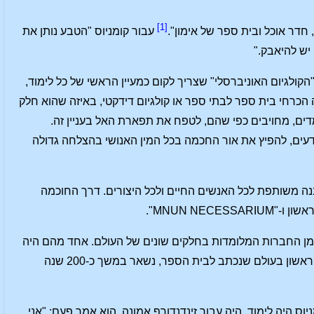
[1]
 חדר אוכל ובית ספר של אימון".
עבור קומניוס "הטבע נותן את
יש להיאבק."
"הקולגיום האוניברסלי" שצריך לקום כמעיין הראשי של כל לימוד,
ה הכרחי בית ספר לבתי ספר או קולגיום דידקטי, באיזה שהוא חלק
ים, מחויבים כפי שהם, לטפח את תפארת האל בעניין זה.
עים, להפיץ את אור החכמה בכל המין האנושי בהצלחה גדולה
הבנה משותפת לכל האנשים החיים ולכל היצורים. דרך החוכמה
MNUN NE".
ה מן החברות המלומדות בחלקים שונים של העולם. אחד מהם היה
ועדיין קיים הוא הרויאל קולגיום. קומניוס הצליח מאוד כמחנך. "האורביס פיקטוס" שלו, הספר הראשון בעולם שנכתב לבית הספר, נשאר במשך כ-200 שנה
היה לימוד, היה עבור זינדנדורף אמונה. הוא אמר פעם: "אני