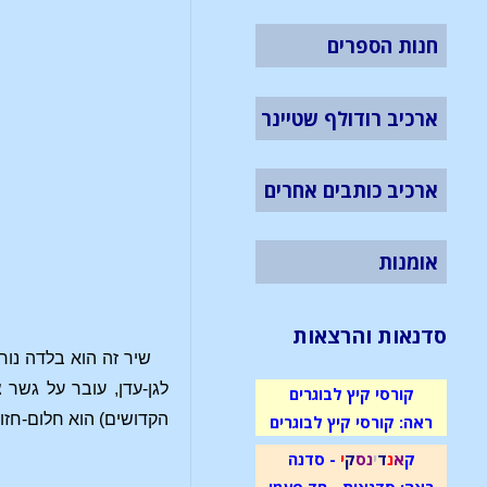
חנות הספרים
ארכיב רודולף שטיינר
ארכיב כותבים אחרים
אומנות
סדנאות והרצאות
שיר זה הוא בלדה נור
קורסי קיץ לבוגרים
הקדושים) הוא חלום-חזו
ראה: קורסי קיץ לבוגרים
ק
א
נ
ד
י
נ
ס
ק
י
- סדנה
ראה: סדנאות - חד פעמי