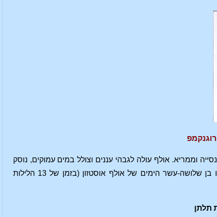
יה וממריא. אולף עולה לגבהי עננים וצולל במים עמוקים, נוסק
לגן-עדן, עובר על גשר צר, נתקל בחיות פרא, יורד לגיהנום ורואה את גורל החוטאים. מסעו בן שלושה-עשר הימים של אולף אוסטזון (בזמן של 13 הלילות