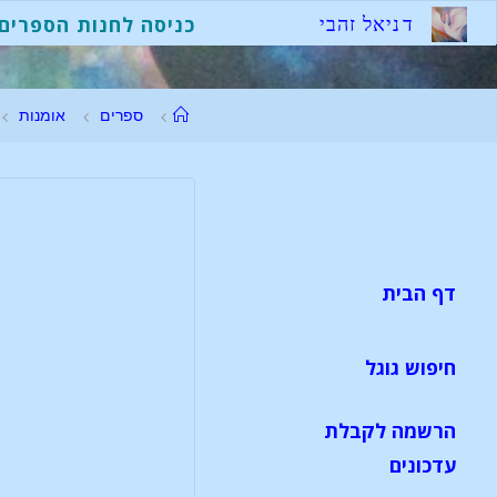
ד
נ
י
א
ל
ז
ה
ב
י
כניסה לחנות הספרים
ספרים
אומנות
דף הבית
חיפוש גוגל
הרשמה לקבלת
עדכונים