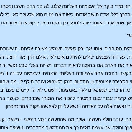
נו מידי בוקר אל העצמיות העליונה שלנו. לא בני אדם חשבו וניסחו
דרך כלל. אדם חושב אודותן כיאות אם מניח הוא שלעולם לא יוכל לפע
אן, שהשיעור האזוטרי יוכל לספק רק רמזים כיצד יבקש אדם אחר מה 
ש"
ם הסובבים אותו אך ורק כאשר השמש מאירה עליהם. היעשותם נר
 לא היו העצמים יכולים להיות נראים לעין. אולם דרך אור חיצוני זה
ר את האדם אם בחפצו לראות דברים וישויות בעלי טבע נפשי ורוחי. 
בקשנו בתוכנו אחר עצמיותנו העליונה הנצחית. לעצמיות עליונה זו 
 בסביבה יומיומית זו, מתהווה בזמן כלשהוא ועובר חולף לו. מה שחוו
כל הדברים שמתגלים לעין באמצעות השמש לא היו קיימים פעם וביום
ש קיימת עבור עצם המטרה להכיר את הנצחי שבדברים. כאשר באחד
 נפשות אלה על האדמה יינשא על ידן לאיזשהו מקום אחר כזיכרון.
בה, עובר חולף מעשהו, אולם מה שהמעשה נוטע בנפשי – נשאר. וקשר
 והולך. אנו עצמנו דולים כך את המתמשך מהדברים ונושאים אותו אל