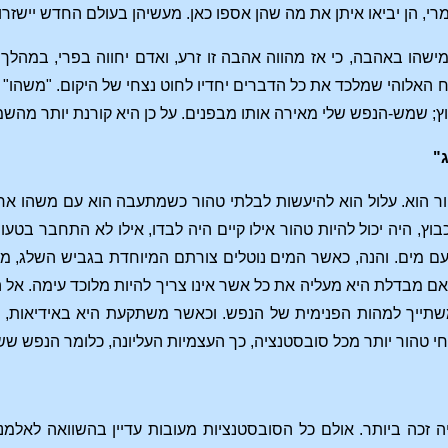
י, הן יביאו איתן את מה שהן אספו כאן. מעשיהן בעולם החדש יישזרו מן
ישהו באהבה, כי אז מהווה אהבה זו זרע, ואדם יחווה בפרי, במהלך 
ח האלוהי שמלכד את כל הדברים יחדיו לחוט נצחי של היקום. "משהו" זה
; שמש-הנפש שלי מאירה אותו מבפנים. על כן היא קורנת יותר מהש
"
ר הוא. עלול הוא להיעשות לבלתי טהור כשמתעבה הוא עם משהו אח
בוץ, היה יכול להיות טהור אילו קיים היה לבדו, אילו לא התחבר בט
ם מים. והנה, כאשר המים נוטלים צורתם המיוחדת בגביש השלג, 
ם מבדלת היא מעליה את כל אשר אינו צריך להיות מלוכד עימה. אל ה
 משתייך למהות הפנימית של הנפש. וכאשר משתקעת היא באידיאות
י טהור יותר מכל סובסטנציה, כך העצמיות העליונה, כלומר הנפש שש
 זכה ביותר. אולם כל הסובסטנציות מעובות עדיין בהשוואה לאלמ