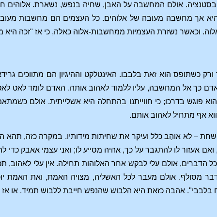
סטנציה. אולם המחשבה על האבן, שחיה בנפש, נשארת. אלוהים ח
היא אך מחשבה מעובה של אלוהים. כל העצמים הם מחשבות מעובות
וה. וכאשר נשזרת העצמיות ממחשבות-אלוה כאלה, כי אז "זכה היא 
רק כשתופס הוא זאת בלבבו. האינטלקט וההיגיון הם מתווכים גריד
אדם כך אל המחשבה, עליו ללמוד לאהוב אותה. האדם לומד לאט לאט 
וא פוגש בדרכו; כי חווייתנו בהתחלה היא אשלייתית. אולם כשמתא
הוא אף מתחיל לאהוב אותם.
שחת – לא אוהַב כלל ועיקר את שחיתות מידותיו. במקרה כזה, תהא הט
אם אעזור לו להתגבר על כך, אהיה מסייע לו; ואני עצמי אאבק כדי ל
ל הדברים, אולם עלי לבקש אחר האלוהות תחילה. אין עלי לאהוב, תכף
ז דבר מסולף. אולם מעבר לכל האשליה, מצויה האמת, ואת האמת
רוח בלבבי". אהבה כזאת היא הלבוש שהנפש חייבת ללבוש תמיד. או א