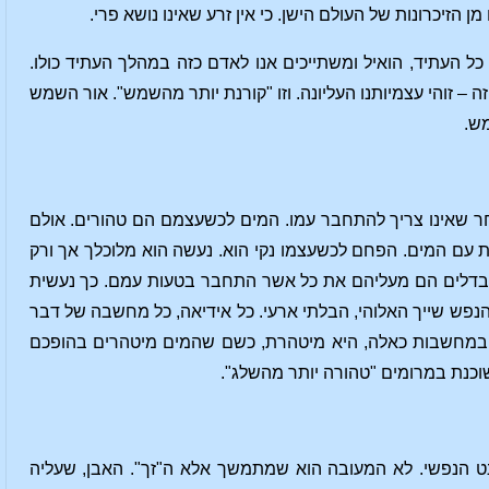
 הזיכרונות של העולם הישן. כי אין זרע שאינו נושא פרי.
כל העתיד, הואיל ומשתייכים אנו לאדם כזה במהלך העתיד כולו.
 – זוהי עצמיותנו העליונה. וזו "קורנת יותר מהשמש". אור השמש
מש.
ר שאינו צריך להתחבר עמו. המים לכשעצמם הם טהורים. אולם
עות עם המים. הפחם לכשעצמו נקי הוא. נעשה הוא מלוכלך אך ורק
מבדלים הם מעליהם את כל אשר התחבר בטעות עמם. כך נעשית
נפש שייך האלוהי, הבלתי ארעי. כל אידיאה, כל מחשבה של דבר
, במחשבות כאלה, היא מיטהרת, כשם שהמים מיטהרים בהופכם
וכנת במרומים "טהורה יותר מהשלג".
נט הנפשי. לא המעובה הוא שמתמשך אלא ה"זך". האבן, שעליה