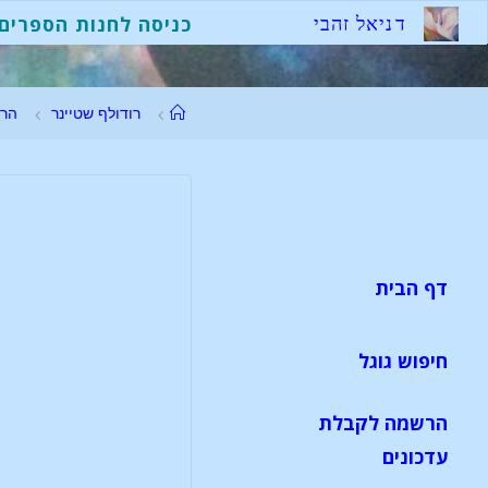
ד
נ
י
א
ל
ז
ה
ב
י
כניסה לחנות הספרים
רודולף שטיינר
הר
דף הבית
חיפוש גוגל
הרשמה לקבלת
עדכונים