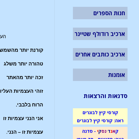
חנות הספרים
ארכיב רודולף שטיינר
הער
קורנת יותר מהשמש
ארכיב כותבים אחרים
טהורה יותר משלג
אומנות
זכה יותר מהאתר
זוהי העצמיות העליונ
סדנאות והרצאות
הרוח בלבבי.
קורסי קיץ לבוגרים
אני הנני עצמיות זו
ראה: קורסי קיץ לבוגרים
ק
א
נ
ד
י
נ
ס
ק
י
- סדנה
עצמיות זו – הנני
.
ראה: סדנאות - חד פעמי