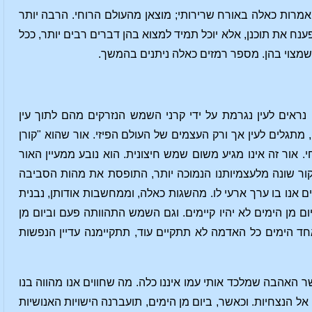
 אמרות כאלה באורח שרירותי; מוצאן מהעולם הרוחי. הרבה יותר
נח את תוכנן, אלא יוכל תמיד למצוא בהן דברים רבים יותר, ככל
שמצוי בהן. מספר רמזים כאלה ניתנים בהמשך.
אים לעין נגרמת על ידי קרני השמש הנזרקים מהם לתוך עין
, מתגלים לעין אך ורק העצמים של העולם הפיזי. אור שהוא "קורן
אור זה אינו מגיע משום שמש חיצונית. הוא נובע ממעיין האור
מקור שונה מלעצמיותנו הנמוכה יותר, התופסת את מהות הסביבה
ים אנו בו ערך ארעי לו. מהשגות כאלה, וממחשבות אודותן, נבנית
 מן הימים לא יהיו קיימים. וגם השמש התהוותה פעם וביום מן
 הימים כל האדמה לא תתקיים עוד, תתקיימנה עדיין הנפשות
 האהבה שמלכד אותי עמו איננו כלה. מה שחווים אנו מהווה בנו
 הנצחיות. וכאשר, ביום מן הימים, תועברנה הישויות האנושיות