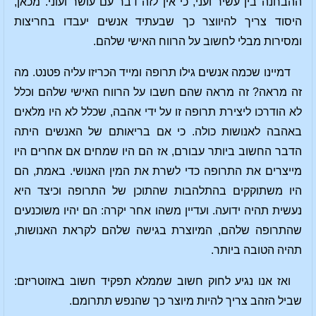
ההבחנה בין עשיר ועני, כי אין לזה דבר עם עושר ועוני. מכאן,
היסוד צריך להיווצר כך שבעתיד אנשים יעבדו בחריצות
ומסירות מבלי לחשוב על הרווח האישי שלהם.
דמיינו שכמה אנשים גילו תרופה ומייד הכריזו עליה פטנט. מה
זה מראה? זה מראה שהם חשבו על הרווח האישי שלהם וכלל
לא הודרכו ליצירת תרופה זו על ידי אהבה, שכלל לא היו מלאים
באהבה לאנושות כולה. כי אם בריאותם של האנשים היתה
הדבר החשוב ביותר עבורם, אז הם היו שמחים אם אחרים היו
מייצרים את התרופה כדי לשרת את המין האנושי. באמת, הם
היו משתוקקים בהתלהבות שהתוכן של התרופה וכיצד היא
נעשית תהיה ידועה. ועדיין משהו אחר יקרה: הם יהיו משוכנעים
שהתרופה שלהם, המיוצרת בגישה שלהם לקראת האנושות,
תהיה הטובה ביותר.
ואז אנו נגיע לחוק חשוב שממלא תפקיד חשוב באזוטריזם:
שביל הזהב צריך להיות מיוצר כך שהנפש תתרומם.