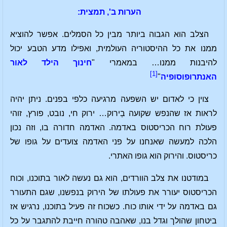
הערות ב', תמצית:
הצלב הוא הגבוה ביותר מבין כל הסמלים. אפשר להוציא
ממנו את כל ההיסטוריה העולמית, ואפילו מדע הטבע יכול
להיבנות ממנו… במאמרי "
חינוך הילד לאור
[1]
האנתרופוסופיה
"
צוין כי לאדום יש השפעה מרגיעה כלפי בפנים. ניתן יהיה
לראות אז שהנפש שקועה בְירוק… ירוק חי, נובט, פורץ, זוהי
פעולת רוח הכריסטוס באדמה. האדמה חדורה בו, וזה נכון
הלכה למעשה שאנחנו על פני האדמה צועדים על גופו של
כריסטוס. והירוק הוא גופו האתרי.
במודטנו את צלב הוורדים, הוא גם נעשה לאור בתוכנו, וכוח
הכריסטוס יעורר את פעולתו של הירוק בנפשנו, שגם התעורר
גם באדמה על ידי אותו כוח. כשכוח זה פעיל בתוכנו, נרגיש אז
ביטחון שהולך וגדל בנו, שאהבה טהורה חייבת להתגבר על כל