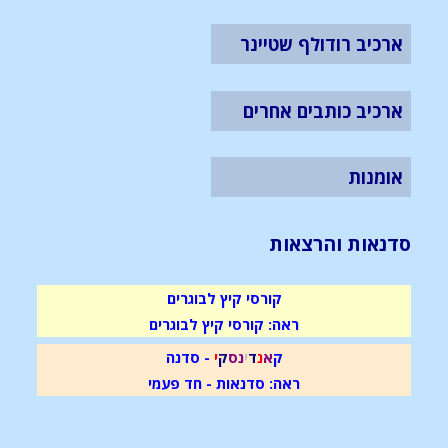
ארכיב רודולף שטיינר
ארכיב כותבים אחרים
אומנות
סדנאות והרצאות
קורסי קיץ לבוגרים
ראה: קורסי קיץ לבוגרים
ק
א
נ
ד
י
נ
ס
ק
י
- סדנה
ראה: סדנאות - חד פעמי