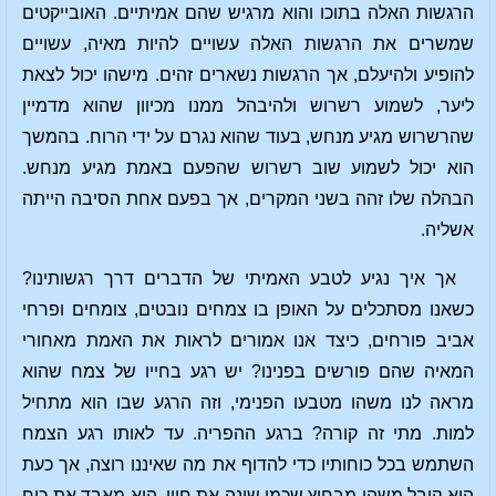
הרגשות האלה בתוכו והוא מרגיש שהם אמיתיים. האובייקטים
שמשרים את הרגשות האלה עשויים להיות מאיה, עשויים
להופיע ולהיעלם, אך הרגשות נשארים זהים. מישהו יכול לצאת
ליער, לשמוע רשרוש ולהיבהל ממנו מכיוון שהוא מדמיין
שהרשרוש מגיע מנחש, בעוד שהוא נגרם על ידי הרוח. בהמשך
הוא יכול לשמוע שוב רשרוש שהפעם באמת מגיע מנחש.
הבהלה שלו זהה בשני המקרים, אך בפעם אחת הסיבה הייתה
אשליה.
אך איך נגיע לטבע האמיתי של הדברים דרך רגשותינו?
כשאנו מסתכלים על האופן בו צמחים נובטים, צומחים ופרחי
אביב פורחים, כיצד אנו אמורים לראות את האמת מאחורי
המאיה שהם פורשים בפנינו? יש רגע בחייו של צמח שהוא
מראה לנו משהו מטבעו הפנימי, וזה הרגע שבו הוא מתחיל
למות. מתי זה קורה? ברגע ההפריה. עד לאותו רגע הצמח
השתמש בכל כוחותיו כדי להדוף את מה שאיננו רוצה, אך כעת
הוא קיבל משהו מבחוץ שכמו שינה את חייו. הוא מאבד את כוח