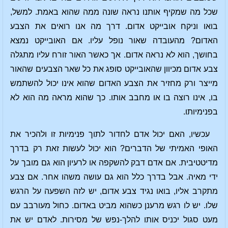
שכל מה שמקיף אותנו נראה שונה ממה שהוא באמת. למשל,
בואו וניקח אובייקט אדום. דרך מה אנו רואים את הצבע
האדום? מהעובדה שאור נופל עליו. אם האובייקט נמצא
בחושך, הוא לא נראה אדום. אך כאשר האור זורח עליו מתגלה
צבע אדום מכיוון שהאובייקט סופג את כל שאר הצבעים שהאור
מייצר ורק מחזיר את הצבע האדום שהוא אינו יכול להשתמש
בו, אינו רוצה בו או מחבב אותו. כך שהוא מראה מה הוא לא
בפנימיותו.
עכשיו, האם יכול אדם לחדור לתוך פנימיות זו ולהכיר את
האופי האמיתי של הדברים? הוא יכול לעשות זאת רק בדרך
מדיטטיבית. אם אדם דבק להשקפה או לרעיון הוא גם מובך על
ידי מאיה. אבל בדרך כלל הוא גם עושה משהו אחר. אם צבע
מתקרב אליו, בואו נגיד צבע אדום, יש לזה השפעה על הרגש
שלו. יש לו רגש מרענן כשהוא מביט באדום. כחול מעורבב עם
מעט סגול יכניס אותו להלך-נפש של מסירות. לאדם יש את