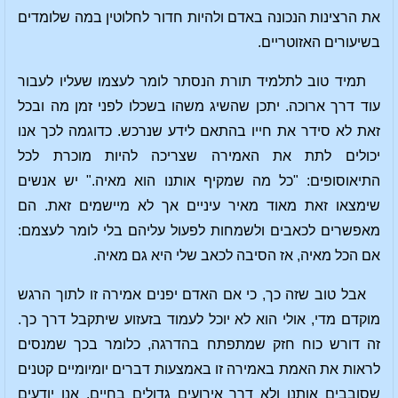
את הרצינות הנכונה באדם ולהיות חדור לחלוטין במה שלומדים
בשיעורים האזוטריים.
תמיד טוב לתלמיד תורת הנסתר לומר לעצמו שעליו לעבור
עוד דרך ארוכה. יתכן שהשיג משהו בשכלו לפני זמן מה ובכל
זאת לא סידר את חייו בהתאם לידע שנרכש. כדוגמה לכך אנו
יכולים לתת את האמירה שצריכה להיות מוכרת לכל
התיאוסופים: "כל מה שמקיף אותנו הוא מאיה." יש אנשים
שימצאו זאת מאוד מאיר עיניים אך לא מיישמים זאת. הם
מאפשרים לכאבים ולשמחות לפעול עליהם בלי לומר לעצמם:
אם הכל מאיה, אז הסיבה לכאב שלי היא גם מאיה.
אבל טוב שזה כך, כי אם האדם יפנים אמירה זו לתוך הרגש
מוקדם מדי, אולי הוא לא יוכל לעמוד בזעזוע שיתקבל דרך כך.
זה דורש כוח חזק שמתפתח בהדרגה, כלומר בכך שמנסים
לראות את האמת באמירה זו באמצעות דברים יומיומיים קטנים
שסובבים אותנו ולא דרך אירועים גדולים בחיים. אנו יודעים