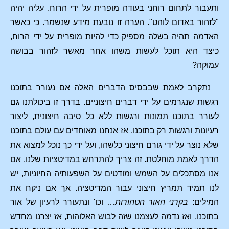
ותעבור לתחום רוחני בעודה מופרית על ידי הרוח. עליה יהיה
"לזהור באדום לוהט". הערה זו נובעת מידע שנשמר. כי כאשר
האדמה תהיה בשלה מספיק כדי להיות מופרית על ידי הרוח,
כיצד היא תוכל לעשות משהו אחר מאשר לזהור בבושה
עמוקה?
נתקרב לאמת שבבסיס הדברים האלה אם נעורר בתוכנו
רגשות שנגרמים על ידי דברים חיצוניים. בדרך זו ביכולתנו גם
לעורר בתוכנו תמונות ורגשות ללא כל סיבה חיצונית, ליצור
רעיונות ורגשות רק בתוכנו. אז אנחנו מאוחדים עם עולם בתוכנו
שלא נוצר על ידי גורם חיצוני כלשהו, ועל ידי כך נוכל למצוא את
הדרך לאמת מוחלטת. זה צריך להתרחש במדיטציות שלנו. אם
אנו מסתכלים על השמש ומודטים על השפעותיה החיוניות, יש
לנו תמיד תמריץ חיצוני עבור המדיטציה. אך אם ניקח את
המילים:
בקרני האור הטהורות
… וכו' ונתעורר לרעיון של אור
בתוכנו, ואז נדמה לעצמנו שזה לבוש האלוהות, אז יצרנו מחדש